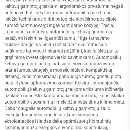
keltuvų gamintojų teikiami ergonomikos privalumai negali
būti pervertinti, nes tinkamas automobilio pakėlimas
leidžia technikams dirbti patogioje stovėjimo pozicijoje,
sumažinant nuovargį ir gerinant darbo kokybę. Trečia,
įrenginiai iš nustatytų automobilių keltuvų gamintojų
pasižymi išskirtine ilgaamžiškumu ir ilga tarnavimo
trukme, daugelis vienetų užtikrinant dešimtmečius
patikimos tarnybos tinkamai prižiūrint, kas reiškia puikų
grąžinimą investicijoms verslo savininkams. Automobilių
keltuvų gamintojai taip pat siūlo erdvės optimizavimo
pranašumus, daugelyje modelių siūlant kompaktišką
dizainą, kuris maksimaliai panaudoja turimą grindų plotą
perpildytose aptarnavimo zonose. Ketvirta, pirmaujančių
automobilių keltuvų gamintojų taikoma tikslumo inžinerija
užtikrina nuoseklų, kartojamą kėlimo našumą, kuris išlaiko
automobilio suderinimą ir neleidžia pažeidimų kilimo metu.
Dabar daugelis automobilių keltuvų gamintojų siūlo
energiją taupančius modelius, kurie sumažina
eksploatacijos išlaidas dėka optimizuotų hidraulinių
sistemų ir mažo energijos suvartojimo konstrukcijų.