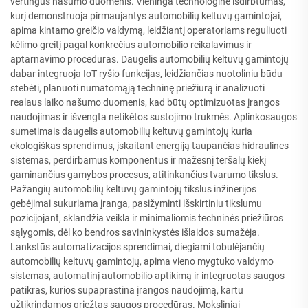
vertingus našumo duomenis. Vieninga technologinė išdirbtumas,
kurį demonstruoja pirmaujantys automobilių keltuvų gamintojai,
apima kintamo greičio valdymą, leidžiantį operatoriams reguliuoti
kėlimo greitį pagal konkrečius automobilio reikalavimus ir
aptarnavimo procedūras. Daugelis automobilių keltuvų gamintojų
dabar integruoja IoT ryšio funkcijas, leidžiančias nuotoliniu būdu
stebėti, planuoti numatomąją techninę priežiūrą ir analizuoti
realaus laiko našumo duomenis, kad būtų optimizuotas įrangos
naudojimas ir išvengta netikėtos sustojimo trukmės. Aplinkosaugos
sumetimais daugelis automobilių keltuvų gamintojų kuria
ekologiškas sprendimus, įskaitant energiją taupančias hidraulines
sistemas, perdirbamus komponentus ir mažesnį teršalų kiekį
gaminančius gamybos procesus, atitinkančius tvarumo tikslus.
Pažangių automobilių keltuvų gamintojų tikslus inžinerijos
gebėjimai sukuriama įranga, pasižyminti išskirtiniu tikslumu
pozicijojant, sklandžia veikla ir minimaliomis techninės priežiūros
sąlygomis, dėl ko bendros savininkystės išlaidos sumažėja.
Lankstūs automatizacijos sprendimai, diegiami tobulėjančių
automobilių keltuvų gamintojų, apima vieno mygtuko valdymo
sistemas, automatinį automobilio aptikimą ir integruotas saugos
patikras, kurios supaprastina įrangos naudojimą, kartu
užtikrindamos griežtas saugos procedūras. Moksliniai