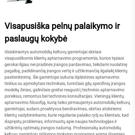
Visapusiška pelnų palaikymo ir
paslaugų kokybė
Išsiskiriantys automobilių keltuvų gamintojai skiriasi
visapusiškomis klientų aptarnavimo programomis, kurios tęsiasi
gerokai ilgiau nei pradinės įrangos pardavimas, teikdami nuolatinę
pagalbą, padidinančią įrangos vertę ir užtikrinančią ilgalaikį klientų
pasitenkinimą. Šie gamintojai sukuria išplėstines aptarnavimo
tinklus su apmokytais technikais, turinčiais gilų specifinių įrangos
modelių žinias, galinčiais greitai reaguoti į techninio aptarnavimo
poreikius, remontus bei technines konsultacijas. Vieningą klientų
aptarnavimo filosofiją, kurią taiko pirmaujantys automobilių keltuvų
gamintojai, sudaro proaktyvus bendravimas, skirtas atskiriems
klientų vadybininkams, kurie reguliariai palaiko ryšį su klientais, kad
išspręstų problemas, informuotų apie naujas technologijas ir
užtikrintų optimalų įrangos našumą. Profesionalių automobilių
keltuvų gamintojų siūlomos mokymo programos apima išsamias