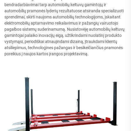
bendradarbiavimai tarp automobilių keltuvų gamintojų ir
automobilių pramonės lyderių rezultatuose atsiranda specializuoti
sprendimai, skirti naujoms automobilių technologijoms, įskaitant
elektromobilių aptarnavimo reikalavimus ir pažangių vairuotojo
pagalbos sistemų suderinamumą. Nusistovėję automobilių keltuvų
gamintojai palaiko inovacijų eigą, užtikrindami nuolatinį produkto
vystymąsi, periodiškai atnaujindami dizainą, įtraukdami klientų
atsiliepimus, technologines pažangas ir besikeičiančius pramonės
poreikius į naujos kartos įrangos projektavimą.