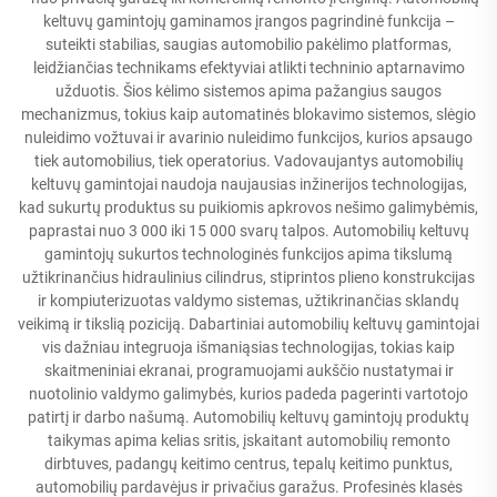
keltuvų gamintojų gaminamos įrangos pagrindinė funkcija –
suteikti stabilias, saugias automobilio pakėlimo platformas,
leidžiančias technikams efektyviai atlikti techninio aptarnavimo
užduotis. Šios kėlimo sistemos apima pažangius saugos
mechanizmus, tokius kaip automatinės blokavimo sistemos, slėgio
nuleidimo vožtuvai ir avarinio nuleidimo funkcijos, kurios apsaugo
tiek automobilius, tiek operatorius. Vadovaujantys automobilių
keltuvų gamintojai naudoja naujausias inžinerijos technologijas,
kad sukurtų produktus su puikiomis apkrovos nešimo galimybėmis,
paprastai nuo 3 000 iki 15 000 svarų talpos. Automobilių keltuvų
gamintojų sukurtos technologinės funkcijos apima tikslumą
užtikrinančius hidraulinius cilindrus, stiprintos plieno konstrukcijas
ir kompiuterizuotas valdymo sistemas, užtikrinančias sklandų
veikimą ir tikslią poziciją. Dabartiniai automobilių keltuvų gamintojai
vis dažniau integruoja išmaniąsias technologijas, tokias kaip
skaitmeniniai ekranai, programuojami aukščio nustatymai ir
nuotolinio valdymo galimybės, kurios padeda pagerinti vartotojo
patirtį ir darbo našumą. Automobilių keltuvų gamintojų produktų
taikymas apima kelias sritis, įskaitant automobilių remonto
dirbtuves, padangų keitimo centrus, tepalų keitimo punktus,
automobilių pardavėjus ir privačius garažus. Profesinės klasės