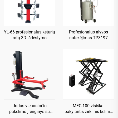
YL-66 profesionalus keturių
Profesionalus alyvos
ratų 3D išdėstymo
nutekėjimas TP3197
aparatas
Judus vienastočio
MFC-100 visiškai
pakėlimo įrenginys su
pakylantis žirklinis kėlimo
elektriniu išleidimu TP-HE
įrenginys, naudojamas su