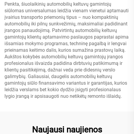
Penkta, šiuolaikinių automobilių keltuvų gamintojų
siūlomas universalumas leidžia vienam vienetui aptarnauti
įvairius transporto priemonių tipus – nuo kompaktinių
automobilių iki pilnų sunkvežimių, maksimaliai padidinant
įrangos panaudojimą. Patvirtintų automobilių keltuvų
gamintojų klientų aptarnavimo paslaugos paprastai apima
išsamias mokymo programas, techninę pagalbą ir lengvai
prieinamas keitimo dalis, kurios sumažina prastovų laiką.
Aukštos kokybės automobilių keltuvų gamintojų įrangos
profesionalus išvaizda padidina dirbtuvių patikimumą ir
klientų pasitikėjimą, dažnai veda prie didesnių verslo
galimybių. Galiausiai, daugelis automobilių keltuvų
gamintojų siūlo finansavimo variantus ir garantijas, kurios
leidžia verslams bet kokio dydžio įsigyti profesionalaus
lygio įrangą ir apsisaugoti nuo netikėtų remonto išlaidų.
Naujausi naujienos