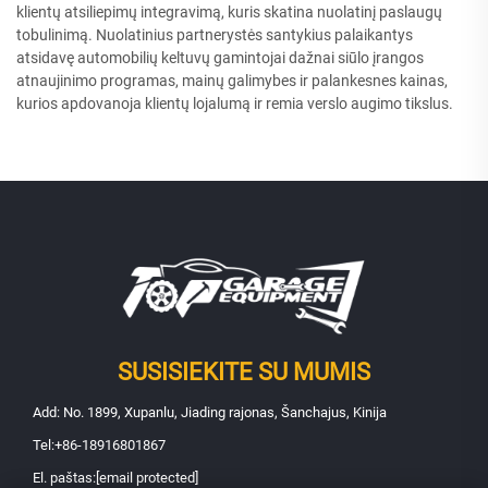
klientų atsiliepimų integravimą, kuris skatina nuolatinį paslaugų
tobulinimą. Nuolatinius partnerystės santykius palaikantys
atsidavę automobilių keltuvų gamintojai dažnai siūlo įrangos
atnaujinimo programas, mainų galimybes ir palankesnes kainas,
kurios apdovanoja klientų lojalumą ir remia verslo augimo tikslus.
SUSISIEKITE SU MUMIS
Add: No. 1899, Xupanlu, Jiading rajonas, Šanchajus, Kinija
Tel:
+86-18916801867
El. paštas:
[email protected]