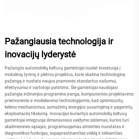
Pažangiausia technologija ir
inovacijų lyderystė
Pažangūs automobilių keltuvų gamintojai nuolat investuoja į
mokslinių tyrimų ir plėtros projektus, kurie skatina technologinę
pažangą ir nustato naujus pramonės standartus našumui,
efektyvumui ir vartotojo patirtims. Šie gamintojai naudojasi
pažangia inžinerijos programine įranga, kompiuterinio projektavimo
priemonėmis ir modeliavimo technologijomis, kad optimizuotų
kėlimo mechanizmus, sumažintų energijos suvartojimą ir pagerintų
eksploatacinį tikslumą. Inovacijas kuriantys automobilių keltuvų
gamintojai integruoja išmaniuosius valdymo sistemas, kurios turi
skaitmenines sąsajas, programuojamas atminties nuostatas ir
diagnostikos funkcijas, supaprastinančias veiklą ir teikiančias