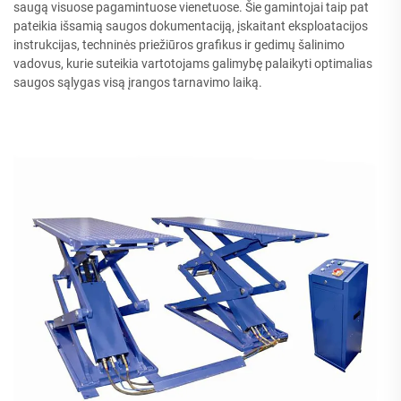
saugą visuose pagamintuose vienetuose. Šie gamintojai taip pat
pateikia išsamią saugos dokumentaciją, įskaitant eksploatacijos
instrukcijas, techninės priežiūros grafikus ir gedimų šalinimo
vadovus, kurie suteikia vartotojams galimybę palaikyti optimalias
saugos sąlygas visą įrangos tarnavimo laiką.