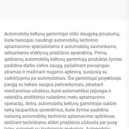
oro kompresoriumi
Automobilių keltuvų gamintojai siūlo daugybę privalumų,
kurie tiesiogiai naudingi automobilių techninio
aptarnavimo specialistams ir automobilių savininkams,
ieškantiems efektyvių priežiūros sprendimų. Pirma,
gerbiamų automobilių keltuvų gamintojų produktai žymiai
padidina darbo vietos saugą, pašalinant pavojingas
atramas ir mažinant nugaros apkrovą, susijusią su
vaikščiojimu po automobiliais. Šie gamintojai projektuoja
įrangą su keliais saugos pertvarkymais, įskaitant
mechaninius užraktus, kurie automatiškai įsijungia ir
neleidžia atsitiktinio nuleidimo metu aptarnavimo
operacijų. Antra, automobilių keltuvų gamintojai sukūrė
laiką taupančius sprendimus, kurie žymiai padidina
našumą automobilių techninio aptarnavimo aplinkose,
leidžiant technikams atlikti priežiūros užduotis per pusę
laiko, palyginti su tradiciniais metodais. Automobilių