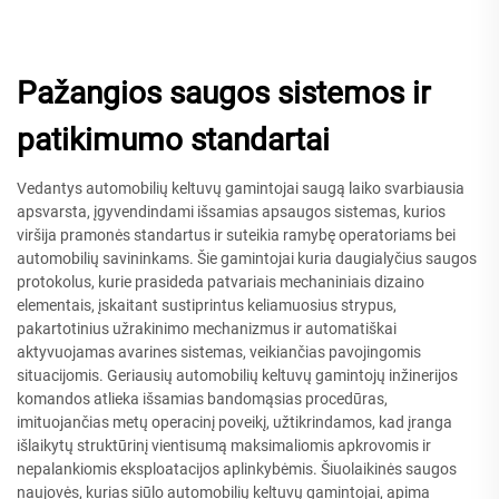
Pažangios saugos sistemos ir
patikimumo standartai
Vedantys automobilių keltuvų gamintojai saugą laiko svarbiausia
apsvarsta, įgyvendindami išsamias apsaugos sistemas, kurios
viršija pramonės standartus ir suteikia ramybę operatoriams bei
automobilių savininkams. Šie gamintojai kuria daugialyčius saugos
protokolus, kurie prasideda patvariais mechaniniais dizaino
elementais, įskaitant sustiprintus keliamuosius strypus,
pakartotinius užrakinimo mechanizmus ir automatiškai
aktyvuojamas avarines sistemas, veikiančias pavojingomis
situacijomis. Geriausių automobilių keltuvų gamintojų inžinerijos
komandos atlieka išsamias bandomąsias procedūras,
imituojančias metų operacinį poveikį, užtikrindamos, kad įranga
išlaikytų struktūrinį vientisumą maksimaliomis apkrovomis ir
nepalankiomis eksploatacijos aplinkybėmis. Šiuolaikinės saugos
naujovės, kurias siūlo automobilių keltuvų gamintojai, apima