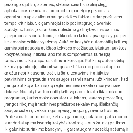
pažangias jutiklių sistemas, stebinančias hidraulinį slėgį,
aptinkančias netinkamą automobilio padėtį ir įspėjančias
operatorius apie galimus saugos rizikos faktorius dar prieš jiems
tampa kritiniais. Šie gamintojai taip pat integruoja avarinio
stabdymo funkcijas, rankinio nuleidimo galimybes ir vizualinius
įspėjamuosius indikatorius, užtikrindami kelias apsaugos lygas per
keliamosios veiklos vykdymą. Aukštos kokybės automobilių keltuvų
gamintojai naudoja aukštos kokybės medžiagas, įskaitant aukštos
kokybės plieną ir tiksliai apdirbtus komponentus, kurie ilgą
tarnavimo laiką atsparūs dilimui ir korozijai. Patikimų automobilių
keltuvų gamintojų taikomi saugos sertifikavimo procesai apima
griežtą nepriklausomų trečiųjų šalių testavimą ir atitikties
patvirtinimą tarptautiniams saugos standartams, užtikrindami, kad
įranga atitiktų arba viršytų reglamentines reikalavimus įvairiose
rinkose. Nustatyti automobilių keltuvų gamintojai teikia mokymo
programas, kurios moko operatorius tinkamų saugos procedūrų,
įrangos ribojimų ir techninės priežiūros reikalavimų, išlaikančių
saugos sistemų veiksmingumą visą įrangos gyvavimo trukmę.
Profesionalių automobilių keltuvų gamintojų palaikomi patikimumo
standartai apima išsamią kokybės kontrolę – nuo žaliavų patikros
iki galutinio surinkimo bandymų – garantuojant nuoseklų našumą ir