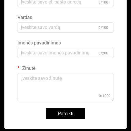
0/100
Vardas
0/100
Įmonės pavadinimas
0/200
Žinutė
0/1000
Pateikti