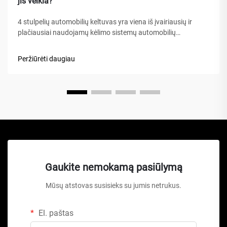
jis veikia?
4 stulpelių automobilių keltuvas yra viena iš įvairiausių ir
plačiausiai naudojamų kėlimo sistemų automobilių
aptarnavimo įrengimuose, namų garažuose bei komercinėse
dirbtuvėse visame pasaulyje. Skirtingai nuo tradicinių
Peržiūrėti daugiau
hidraulinių keliamųjų ar žirklinių keltuvų, šis mechaninis
stebuklas...
Gaukite nemokamą pasiūlymą
Mūsų atstovas susisieks su jumis netrukus.
El. paštas