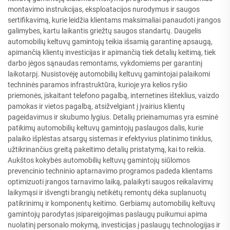
montavimo instrukcijas, eksploatacijos nurodymus ir saugos
sertifikavimą, kurie leidžia klientams maksimaliai panaudoti įrangos
galimybes, kartu laikantis griežtų saugos standartų. Daugelis
automobilių keltuvų gamintojų teikia išsamią garantinę apsaugą,
apimančią klientų investicijas ir apimančią tiek detalių keitimą, tiek
darbo jėgos sąnaudas remontams, vykdomiems per garantinį
laikotarpį. Nusistovėję automobilių keltuvų gamintojai palaikomi
techninės paramos infrastruktūra, kurioje yra kelios ryšio
priemonės, įskaitant telefono pagalbą, internetines išteklius, vaizdo
pamokas ir vietos pagalbą, atsižvelgiant į įvairius klientų
pageidavimus ir skubumo lygius. Detalių prieinamumas yra esminė
patikimų automobilių keltuvų gamintojų paslaugos dalis, kurie
palaiko išplėstas atsargų sistemas ir efektyvius platinimo tinklus,
užtikrinančius greitą pakeitimo detalių pristatymą, kai to reikia.
Aukštos kokybės automobilių keltuvų gamintojų siūlomos
prevencinio techninio aptarnavimo programos padeda klientams
optimizuoti įrangos tarnavimo laiką, palaikyti saugos reikalavimų
laikymąsi ir išvengti brangių netikėtų remontų dėka suplanuotų
patikrinimų ir komponentų keitimo. Gerbiamų automobilių keltuvų
gamintojų parodytas įsipareigojimas paslaugų puikumui apima
nuolatinį personalo mokymą, investicijas į paslaugų technologijas ir