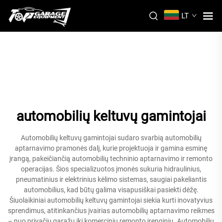
LT
automobilių keltuvų gamintojai
Automobilių keltuvų gamintojai sudaro svarbią automobilių
aptarnavimo pramonės dalį, kurie projektuoja ir gamina esminę
įrangą, pakeičiančią automobilių techninio aptarnavimo ir remonto
operacijas. Šios specializuotos įmonės sukuria hidraulinius,
pneumatinius ir elektrinius kėlimo sistemas, saugiai pakeliantis
automobilius, kad būtų galima visapusiškai pasiekti dėžę.
Šiuolaikiniai automobilių keltuvų gamintojai siekia kurti inovatyvius
sprendimus, atitinkančius įvairias automobilių aptarnavimo reikmes
– nuo privačių garažų iki komercinių remonto įrenginių. Automobilių