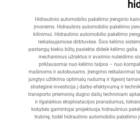
hi
Hidraulinio automobilio pakėlimo įrenginio kain
įmonėms. Hidraulinis automobilio pakėlimo įreng
kilinimui. Hidraulinio automobilio pakėlimo įren
reikalaujamose dirbtuvėse. Šios kėlimo sistemo
pastangų kiekiu būtų pasiekta didelė kėlimo galia. 
mechaninius užraktus ir avarinio nuleidimo sis
priklausomai nuo kėlimo talpos – nuo kompakt
mašinoms ir autobusams. Įrengimo reikalavimai tai
jungtys užtikrina optimalų našumą ir ilgesnį tarna
strateginė investicija į darbo efektyvumą ir tech
transporto priemonių dugno dalių techniniam aptar
ir ilgalaikius eksploatacijos pranašumus, toki
kokybės gamintojai projektuoja hidraulinius pakė
trukmę, todėl hidraulinio automobilio pakėlimo 