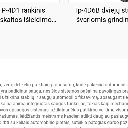
TP-4D1 rankinis
Tp-4D6B dviejų st
skaitos išleidimo
švariomis grindi
raulinis pakėlimo
elektrinis išleid
įrenginys
inę vertę dėl kelių praktinių pranašumų, kurie pakeičia automobi
, yra padidinta sauga, nes šios sistemos pašalina pavojingas pra
 užtikrina stabilų ir saugų automobilio fiksavimą, apsaugant tie
aina apima integruotas saugos funkcijas, tokias kaip mechaninia
ovos apsaugos sistemas, užtikrinančias patikimą veikimą visom
našumas, leidžiantis meistrams kasdien atlikti daugiau paslaugų
irbti su keliais automobilio plotais, suteikia patogias darbo poz