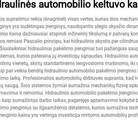
draulinės automobilio keltuvo ka
os supratimui reikia išnagrinėti visas vertes, kurias šios mech
inys yra sudėtingas įrenginys, naudojantis slėgio skysčio din
ginio kaina dažniausiai atspindi inžinerinį tikslumą ir patvarų k
s remiasi Pascalio principu, kai hidraulinis skystis per cilindr
Šiuolaikiniai hidrauliniai pakėlimo įrenginiai turi pažangias sa
temas, kurios pateisina jų investicijų sąnaudas. Hidraulinio au
inių vienetų, skirtų standartinėms lengvosioms mašinoms, iki
p pat veikia bendrą hidraulinio automobilio pakėlimo įrenginio
vimo laiką. Profesionalios automobilių dirbtuvės supranta, kad h
nikų saugą. Šios sistemos žymiai sumažina mechanikų fizinę apkr
navimui ir remontui. Hidraulinio automobilio pakėlimo įrenginio
ais kaip sumažintas darbo laikas, pagerėjęs aptarnavimo kokybė 
limo įrenginius su ilgaamžėmis detalėmis, kurios sumažina tech
įrenginio kaina yra vertinga investicija rimtoms automobilių pr