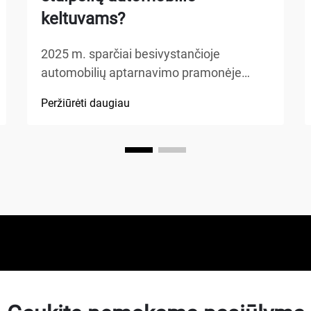
keltuvams?
2025 m. sparčiai besivystančioje
automobilių aptarnavimo pramonėje
mechanikai vis dažniau renkasi pažangią
Peržiūrėti daugiau
įrangą, kuri padidina efektyvumą ir
užtikrina saugą. Keturių stulpelių
automobilių keltuvas tapo pageidaujamu
pasirinkimu profesionalioms dirbtuvėms,
o...