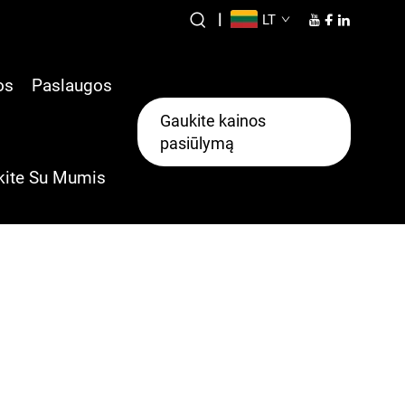
|
LT
os
Paslaugos
Gaukite kainos
pasiūlymą
kite Su Mumis