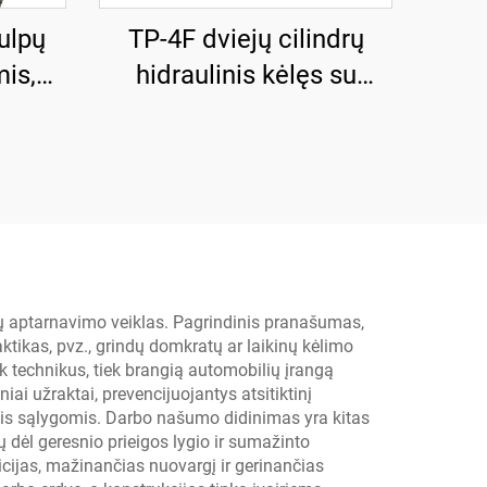
ulpų
TP-4F dviejų cilindrų
mis,
hidraulinis kėlęs su
imas
stiprinta pagrindo
plokšte
lių aptarnavimo veiklas. Pagrindinis pranašumas,
ktikas, pvz., grindų domkratų ar laikinų kėlimo
k technikus, tiek brangią automobilių įrangą
i užraktai, prevencijuojantys atsitiktinį
is sąlygomis. Darbo našumo didinimas yra kitas
 dėl geresnio prieigos lygio ir sumažinto
icijas, mažinančias nuovargį ir gerinančias