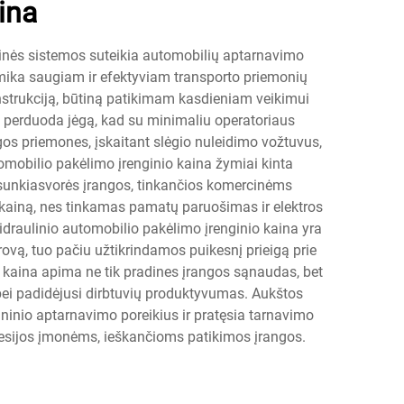
ina
aninės sistemos suteikia automobilių aptarnavimo
amika saugiam ir efektyviam transporto priemonių
onstrukciją, būtiną patikimam kasdieniam veikimui
us perduoda jėgą, kad su minimaliu operatoriaus
ugos priemones, įskaitant slėgio nuleidimo vožtuvus,
tomobilio pakėlimo įrenginio kaina žymiai kinta
 sunkiasvorės įrangos, tinkančios komercinėms
 kainą, nes tinkamas pamatų paruošimas ir elektros
idraulinio automobilio pakėlimo įrenginio kaina yra
ovą, tuo pačiu užtikrindamos puikesnį prieigą prie
 kaina apima ne tik pradines įrangos sąnaudas, bet
bei padidėjusi dirbtuvių produktyvumas. Aukštos
ninio aptarnavimo poreikius ir pratęsia tarnavimo
ofesijos įmonėms, ieškančioms patikimos įrangos.