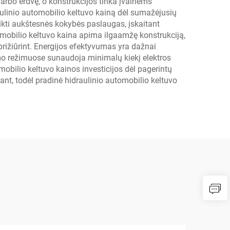
arbo erdvę, o konstrukcijos tinka įvairiems
ulinio automobilio keltuvo kainą dėl sumažėjusių
eikti aukštesnės kokybės paslaugas, įskaitant
omobilio keltuvo kaina apima ilgaamžę konstrukciją,
rižiūrint. Energijos efektyvumas yra dažnai
mo režimuose sunaudoja minimalų kiekį elektros
bilio keltuvo kainos investicijos dėl pagerintų
gant, todėl pradinė hidraulinio automobilio keltuvo