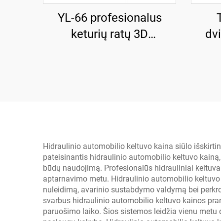
YL-66 profesionalus
keturių ratų 3D
dvi
išdėstymo aparatas
hid
Hidraulinio automobilio keltuvo kaina siūlo išskirt
pateisinantis hidraulinio automobilio keltuvo kainą
būdų naudojimą. Profesionalūs hidrauliniai keltuvai
aptarnavimo metu. Hidraulinio automobilio keltuvo k
nuleidimą, avarinio sustabdymo valdymą bei perkr
svarbus hidraulinio automobilio keltuvo kainos pra
paruošimo laiko. Šios sistemos leidžia vienu metu d