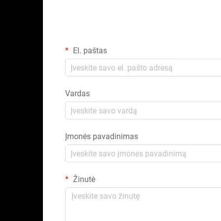
El. paštas
Vardas
Įmonės pavadinimas
Žinutė