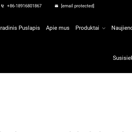
+86-18916801867
[email protected]
radinis Puslapis
Apie mus
Produktai
Naujien
Susisie