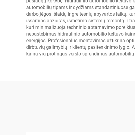
paslaugų kokybę. Hidraulinio automobilio keltuvo ka
automobilių tipams ir dydžiams standartiniuose gar
darbo jėgos išlaidų ir greitesnių apyvartos laikų, k
išsamias apžiūras, išmetimo sistemų remontą ir tra
kuri minimalizuoja techninio aptarnavimo poreikius
nepastebimas hidraulinio automobilio keltuvo kain
energijos. Profesionalus montavimas užtikrina opti
dirbtuvių galimybių ir klientų pasitenkinimo lygio. 
kaina yra protingas verslo sprendimas automobilių