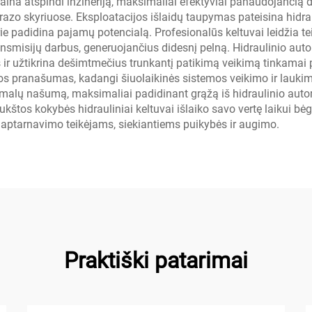
ina atspindi inžineriją, maksimaliai efektyviai panaudojančią d
azo skyriuose. Eksploatacijos išlaidų taupymas pateisina hidra
urie padidina pajamų potencialą. Profesionalūs keltuvai leidžia t
nsmisijų darbus, generuojančius didesnį pelną. Hidraulinio aut
 ir užtikrina dešimtmečius trunkantį patikimą veikimą tinkamai p
os pranašumas, kadangi šiuolaikinės sistemos veikimo ir lauki
malų našumą, maksimaliai padidinant grąžą iš hidraulinio automo
Aukštos kokybės hidrauliniai keltuvai išlaiko savo vertę laikui bė
 aptarnavimo teikėjams, siekiantiems puikybės ir augimo.
Praktiški patarimai