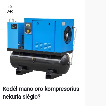
10
1
Dec
De
Kodėl mano oro kompresorius
Kai
nekuria slėgio?
aut
gar