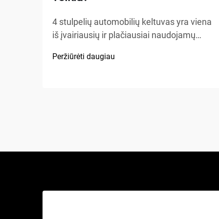
4 stulpelių automobilių keltuvas yra viena
iš įvairiausių ir plačiausiai naudojamų
kėlimo sistemų automobilių aptarnavimo
Peržiūrėti daugiau
įrengimuose, namų garažuose bei
komercinėse dirbtuvėse visame
pasaulyje. Skirtingai nuo tradicinių
hidraulinių keliamųjų ar žirklinių keltuvų,
šis mechaninis stebuklas...