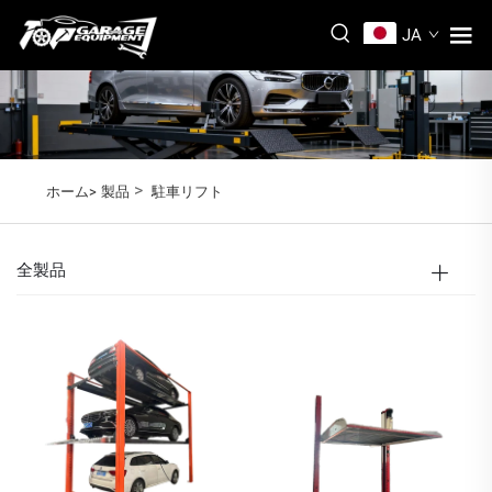
JA
>
ホーム>
製品
駐車リフト
全製品