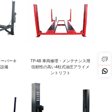
圧カーパーキ
TP-4B 車両修理・メンテナンス用
ジ設備
信頼性の高い4柱式油圧アライメ
ントリフト