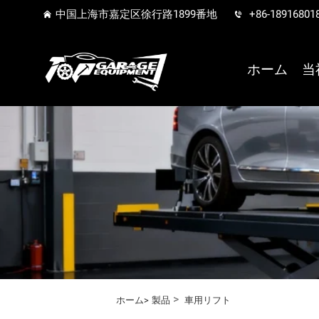
中国上海市嘉定区徐行路1899番地
+86-18916801
ホーム
当
>
ホーム>
製品
車用リフト