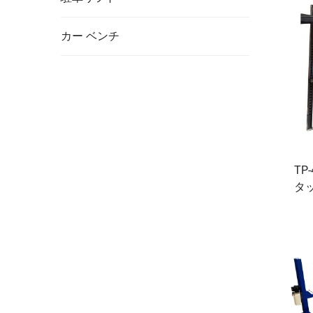
カー ベンチ
TP
タ