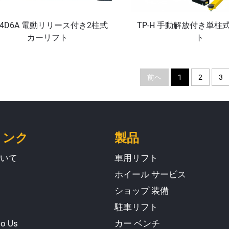
-4D6A 電動リリース付き2柱式
TP-H 手動解放付き単柱
カーリフト
ト
前へ
1
2
3
リンク
製品
いて
車用リフト
ホイール サービス
ショップ 装備
駐車リフト
to Us
カー ベンチ