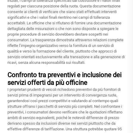
iniziali, i campi di tolleranza specificati dal costruttore e i valori finali
regolati per ciascuna posizione della ruota. Questa documentazione
consente ai clienti di verificare che siano stati effettuati interventi
significativi e che i valori finali rientrino nei campi di tolleranza
accettabili. Le officine che si rifiutano di fornire una documentazione
dettagliata delle misurazioni o che non sono disposte a spiegare le
proprie procedure di servizio dovrebbero destare sospetti nei
consumatori. La trasparenza dimostrata attraverso relazioni complete
riflette l’impegno organizzativo verso la fornitura di un servizio di
qualità e verso la formazione del cliente, piuttosto che approcci di
servizio orientati esclusivamente alla transazione e alla generazione di
ricavi, senza alcuna responsabilità sui risultati.
Confronto tra preventivi e inclusione dei
servizi offerti da più officine
I proprietari prudenti di veicoli richiedono preventivi da più fornitori di
servizi prima di impegnarsi per un intervento di convergenza ruote,
garantendosi così prezzi competitivi e valutando al contempo quali
strutture offrano i pacchetti di servizio più completi. Nel confrontare i
preventivi, i consumatori devono verificare che le quotazioni riflettano
ambiti di servizio equivalenti, poiché le notevoli differenze di prezzo
derivano spesso da inclusioni diverse nei servizi piuttosto che da
effettive differenze di tariffazione. Una struttura potrebbe quotare 95