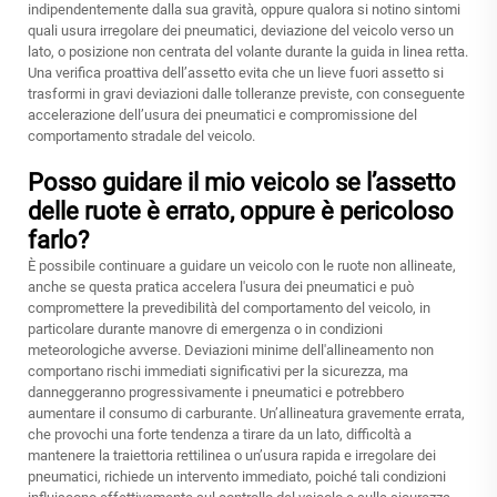
indipendentemente dalla sua gravità, oppure qualora si notino sintomi
quali usura irregolare dei pneumatici, deviazione del veicolo verso un
lato, o posizione non centrata del volante durante la guida in linea retta.
Una verifica proattiva dell’assetto evita che un lieve fuori assetto si
trasformi in gravi deviazioni dalle tolleranze previste, con conseguente
accelerazione dell’usura dei pneumatici e compromissione del
comportamento stradale del veicolo.
Posso guidare il mio veicolo se l’assetto
delle ruote è errato, oppure è pericoloso
farlo?
È possibile continuare a guidare un veicolo con le ruote non allineate,
anche se questa pratica accelera l'usura dei pneumatici e può
compromettere la prevedibilità del comportamento del veicolo, in
particolare durante manovre di emergenza o in condizioni
meteorologiche avverse. Deviazioni minime dell'allineamento non
comportano rischi immediati significativi per la sicurezza, ma
danneggeranno progressivamente i pneumatici e potrebbero
aumentare il consumo di carburante. Un’allineatura gravemente errata,
che provochi una forte tendenza a tirare da un lato, difficoltà a
mantenere la traiettoria rettilinea o un’usura rapida e irregolare dei
pneumatici, richiede un intervento immediato, poiché tali condizioni