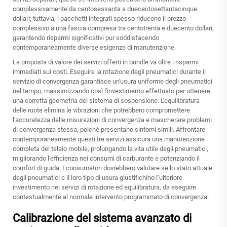
complessivamente da centosessanta a duecentosettantacinque
dollari; tuttavia, i pacchetti integrati spesso riducono il prezzo
complessivo a una fascia compresa tra centotrenta e duecento dollari,
garantendo risparmi significativi pur soddisfacendo
contemporaneamente diverse esigenze di manutenzione.
La proposta di valore dei servizi offerti in bundle va oltre i risparmi
immediati sui costi. Eseguire la rotazione degli pneumatici durante il
servizio di convergenza garantisce un'usura uniforme degli pneumatici
nel tempo, massimizzando così l'investimento effettuato per ottenere
una corretta geometria del sistema di sospensione. L'equilibratura
delle ruote elimina le vibrazioni che potrebbero compromettere
l'accuratezza delle misurazioni di convergenza e mascherare problemi
di convergenza stessa, poiché presentano sintomi simili. Affrontare
contemporaneamente questi tre servizi assicura una manutenzione
completa del telaio mobile, prolungando la vita utile degli pneumatici,
migliorando l'efficienza nei consumi di carburante e potenziando il
comfort di guida. I consumatori dovrebbero valutare se lo stato attuale
degli pneumatici e il loro tipo di usura giustifichino l’ulteriore
investimento nei servizi di rotazione ed equilibratura, da eseguire
contestualmente al normale intervento programmato di convergenza.
Calibrazione del sistema avanzato di