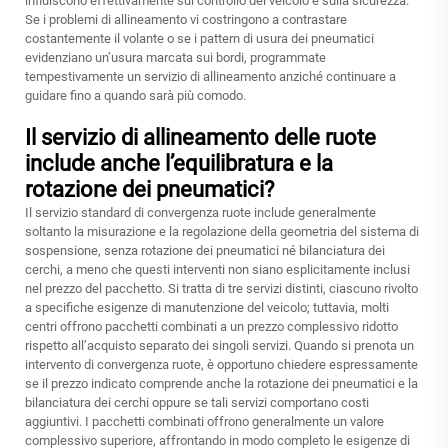
influiscono effettivamente sul controllo del veicolo e sulla sicurezza.
Se i problemi di allineamento vi costringono a contrastare
costantemente il volante o se i pattern di usura dei pneumatici
evidenziano un’usura marcata sui bordi, programmate
tempestivamente un servizio di allineamento anziché continuare a
guidare fino a quando sarà più comodo.
Il servizio di allineamento delle ruote
include anche l’equilibratura e la
rotazione dei pneumatici?
Il servizio standard di convergenza ruote include generalmente
soltanto la misurazione e la regolazione della geometria del sistema di
sospensione, senza rotazione dei pneumatici né bilanciatura dei
cerchi, a meno che questi interventi non siano esplicitamente inclusi
nel prezzo del pacchetto. Si tratta di tre servizi distinti, ciascuno rivolto
a specifiche esigenze di manutenzione del veicolo; tuttavia, molti
centri offrono pacchetti combinati a un prezzo complessivo ridotto
rispetto all’acquisto separato dei singoli servizi. Quando si prenota un
intervento di convergenza ruote, è opportuno chiedere espressamente
se il prezzo indicato comprende anche la rotazione dei pneumatici e la
bilanciatura dei cerchi oppure se tali servizi comportano costi
aggiuntivi. I pacchetti combinati offrono generalmente un valore
complessivo superiore, affrontando in modo completo le esigenze di