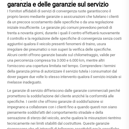
garanzia e delle garanzie sul servizio
I fornitori affidabili di servizi di convergenza ruote garantiscono il
proprio lavoro mediante garanzie o assicurazioni che tutelano i clienti
da un precoce scostamento dalle specifiche o da una regolazione
iniziale insufficiente. Le garanzie più comuni prevedono periodi di
trenta a novanta giorni, durante i quali il centro effettuerà nuovamente
il controllo e la regolazione delle specifiche di convergenza senza costi
aggiuntivi qualora il veicolo presenti fenomeni di traino, usura
irregolare dei pneumatici o non superi la verifica delle specifiche.
Alcuni centri offrono garanzie basate sul chilometraggio, valide per
una percorrenza compresa tra 3.000 e 6.000 km, mentre altri
forniscono una copertura limitata nel tempo. Comprendere i termini
della garanzia prima di autorizzare il servizio tutela i consumatori dal
dover pagare due volte lo stesso intervento qualora il servizio iniziale si
rivelasse inadeguato.
Le garanzie di servizio differiscono dalle garanzie commerciali perché
promettono la soddisfazione del cliente anziché la conformità alle
specifiche. I centri che offrono garanzie di soddisfazione si
impegnano a collaborare con i clienti fino a quando questi non siano
pienamente soddisfatti del comportamento stradale e della
sensazione di sterzo del veicolo, anche qualora le misurazioni rientrino
tecnicamente nei limiti stabiliti dal costruttore. Queste garanzie
riconoscono che gli intervalli di tolleranza accettabili per le specifiche