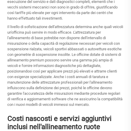
esecuzione del servizio e dati diagnostici completi, elementi che i
vecchi sistemi meccanici non sono in grado di offrire, giustificando
così tariffe più elevate per ogni intervento da parte dei centri che
hanno effettuato tali investimenti.
Il livello di sofisticazione dell'attrezzatura determina anche quali veicoli
un'officina può servire in modo efficace. L'attrezzatura per
l'allineamento di base potrebbe non disporre dell'intervallo di
misurazione o della capacità di regolazione necessari per veicoli con
sospensione rialzata, veicoli sportivi abbassati o autovetture esotiche
con geometrie di sospensione insolite. Le officine dotate di sistemi di
allineamento premium possono servire una gamma più ampia di
veicoli e fornire informazioni diagnostiche più dettagliate,
posizionandosi così per applicare prezzi più elevati e attrarre clienti
con esigenze specializzate. Anche i costi annuali di taratura e
manutenzione delle attrezzature professionali per l'allineamento
influiscono sulla definizione dei prezzi, poiché le officine devono
garantire l'accuratezza delle misurazioni mediante procedure regolari
di verifica e aggiornamenti software che ne assicurino la compatibilità
con i nuovi modelli di veicoli immessi sul mercato.
Costi nascosti e servizi aggiuntivi
inclusi nell'allineamento ruote