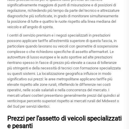
significativamente maggiore di punti di misurazione e di posizioni di
regolazione, richiedendo più tempo da parte del tecnico e attrezzature
diagnostiche più sofisticate, in grado di monitorare simultaneamente
la posizione di tutte e quattro le ruote rispetto alla linea mediana del
veicolo e all’angolo di spinta.
I centri di servizio premium e i negozi specializzati in prestazioni
possono applicare tariffe all'estremità superiore di questa fascia, in
particolare quando lavorano su veicoli con geometrie di sospensione
complesse o che richiedono specifiche di assetto aftermarket. Le
autovetture di lusso europee e le auto sportive ad alte prestazioni
rientrano spesso in fasce di prezzo più elevate a causa di tolleranze
più stringenti e della necessità di tecnici con formazione specializzata
su questi sistemi. La localizzazione geografica influisce in modo
significativo sui prezzi: le aree metropolitane applicano tariffe più
elevate rispetto alle zone rurali, riflettendo le differenze nei costi
operativi, nelle scale salariali e nella concorrenza del mercato. I
mercati urbani costieri presentano generalmente prezzi dal quindici al
venticinque percento superiori rispetto ai mercati rurali del Midwest o
del Sud per servizi identici.
Prezzi per l’assetto di veicoli specializzati
e pesanti