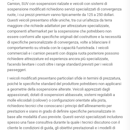
Camion, SUV con sospensioni rialzate e veicoli con sistemi di
sospensione modificati richiedono servizi specializzati di convergenza
ruote, i cui prezzi premium vanno tipicamente da 125 a 250 dollari.
Questi veicoli presentano sfide uniche, tra cui un’altezza da terra
maggiore che richiede adattatori per attrezzature specializzate,
componenti aftermarket per la sospensione che potrebbero non
essere conformi alle specifiche originali del costruttore e la necessità
di specifiche personalizzate di convergenza, volte a bilanciare il
comportamento su strada con le capacità fuoristrada. I veicoli
commerciali e i camion pesanti con doppia ruota posteriore possono
richiedere attrezzature ed esperienza ancora più specializzate,
facendo lievitare i costi oltre i range standard previsti per i veicoli
passeggeri.
I veicoli modificati presentano particolari sfide in termini di prezzatura,
poiché le specifiche standard del produttore potrebbero non applicarsi
a geometrie della sospensione alterate. Veicoli apprezzati dagli
appassionati, dotati di sospensioni abbassate, sistemi regolabili a
molle elicoidali (coilover) o configurazioni orientate alla pista,
richiedono tecnici che conoscano i principi dell’allineamento per
prestazioni e siano in grado di definire specifiche personalizzate in
base alle modalità d’uso previste. Questi servizi specializzati includono
spesso una fase consultiva durante la quale i tecnici discutono con il
cliente le condizioni di guida, gli obiettivi prestazionali e i modelli di