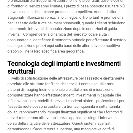
promozionali più frequenti. Al contrario, nelle aree rurali, dove le opzioni
di fornitori di servizi sono limitate, i prezzi di base possono risultare più
elevati a causa della minore pressione competitiva. Anche i fattori
stagionali influenzano i prezzi: molti negozi offrono tariffe promozionali
per l’assetto delle ruote nei mesi primaverili, quando i clienti richiedono
tipicamente interventi di manutenzione dopo le condizioni di guida
invernali. Comprendere la dinamica del mercato locale aiuta i
consumatori a identificare il momento ottimale per effettuare il servizio
e a negoziazione prezzi equi sulla base delle alternative competitive
disponibili nella loro specifica area geografica.
Tecnologia degli impianti e investimenti
strutturali
Il livello di sofisticazione delle attrezzature per l'assetto è direttamente
correlato alle strutture tariffarie dei servizi. I centri che utilizzano
sistemi di imaging tridimensionale e piattaforme di misurazione
computerizzate hanno effettuato ingenti investimenti in capitale che
influenzano i loro modelli di prezzo. I moderni sistemi professionali per
l’assetto ruote possono costare tra trentacinquemila e settantamila
dollari, rappresentando impegni finanziari significativi che i fornitori di
servizi recuperano attraverso i prezzi applicati ai singoli interventi nel
corso della vita utile delle attrezzature. Questi sistemi avanzati
garantiscono un’accuratezza superiore, una maggiore velocità di