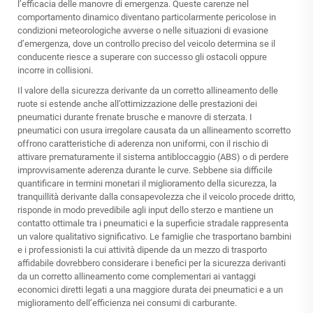
l’efficacia delle manovre di emergenza. Queste carenze nel
comportamento dinamico diventano particolarmente pericolose in
condizioni meteorologiche avverse o nelle situazioni di evasione
d’emergenza, dove un controllo preciso del veicolo determina se il
conducente riesce a superare con successo gli ostacoli oppure
incorre in collisioni.
Il valore della sicurezza derivante da un corretto allineamento delle
ruote si estende anche all’ottimizzazione delle prestazioni dei
pneumatici durante frenate brusche e manovre di sterzata. I
pneumatici con usura irregolare causata da un allineamento scorretto
offrono caratteristiche di aderenza non uniformi, con il rischio di
attivare prematuramente il sistema antibloccaggio (ABS) o di perdere
improvvisamente aderenza durante le curve. Sebbene sia difficile
quantificare in termini monetari il miglioramento della sicurezza, la
tranquillità derivante dalla consapevolezza che il veicolo procede dritto,
risponde in modo prevedibile agli input dello sterzo e mantiene un
contatto ottimale tra i pneumatici e la superficie stradale rappresenta
un valore qualitativo significativo. Le famiglie che trasportano bambini
e i professionisti la cui attività dipende da un mezzo di trasporto
affidabile dovrebbero considerare i benefici per la sicurezza derivanti
da un corretto allineamento come complementari ai vantaggi
economici diretti legati a una maggiore durata dei pneumatici e a un
miglioramento dell’efficienza nei consumi di carburante.