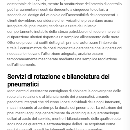
costo totale del servizio, mentre la sostituzione del braccio di controllo
può far aumentare i costi da duecento a cinquecento dollari, a
seconda del design del veicolo e dell’accessibilità dei componenti. I
clienti dovrebbero considerare che i veicoli che presentano usura
irregolare dei pneumatici, tendenza a tirare da un lato o
comportamento instabile dello sterzo potrebbero richiedere interventi
di riparazione ulteriori rispetto a un semplice allineamento delle ruote.
Ottenere preventivi scritti dettagliati prima di autorizzare l’intervento
tutela il consumatore da costi imprevisti e garantisce che le riparazioni
necessarie ricevano l’attenzione adeguata, anziché essere
temporaneamente mascherate mediante una semplice regolazione
dell’allineamento.
Servizi di rotazione e bilanciatura dei
pneumatici
Molti centri di assistenza consigliano di abbinare la convergenza delle
ruote alla rotazione e al bilanciamento dei pneumatici, creando
pacchetti integrati che riducono i costi individuali dei singoli interventi,
massimizzando al contempo la durata dei pneumatici. La rotazione dei
pneumatici aggiunge generalmente da venticinque a quarantacinque
dollari al costo del servizio, mentre il bilanciamento delle quattro ruote
aggiunge da quaranta a settantacinque dollari. Se acquistati come
servizi separati, questi tre interventi potrebbero ammontare