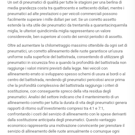
Un set di pneumatici di qualità per tutte le stagioni per una berlina di
media grandezza costa tra quattrocento e settecento dollari, mentre i
pneumatici ad alte prestazioni o per veicoli commerciali possono
facilmente superare i mille dollari per set. Se un corretto assetto
estende la vita utile dei pneumatici da trentamila a quarantacinquemila
miglia, le ulteriori quindicimila miglia rappresentano un valore
considerevole, ben superiore al costo dei servizi periodici di assetto.
Oltre ad aumentare la chilometraggio massimo ottenibile da ogni set di
pneumatici, un corretto allineamento delle ruote garantisce un’usura
uniforme sulla superficie del battistrada, consentendo di utilizzare gli
pneumatici in sicurezza fino a quando la profondità del battistrada non
raggiunge i valori minimi previsti dalla legge. Nei veicoli con
allineamento errato si sviluppano spesso schemi di usura ai bordi o al
centro del battistrada, rendendo gli pneumatici pericolosi ancor prima
che la profondità complessiva del battistrada raggiunga i criteri di
sostituzione, con conseguente spreco della vita residua degli
pneumatici. Analisi del settore indicano che il mantenimento di un
allineamento corretto per tutta la durata di vita degli pneumatici genera
rapporti di ritorno sull’investimento compresi tra 4:1 e 7:1,
confrontando i costi del servizio di allineamento con le spese derivanti
dalla sostituzione anticipata degli pneumatici. Questo vantaggio
economico rappresenta una motivazione convincente per prenotare il
servizio di allineamento delle ruote annualmente o comunque ogni