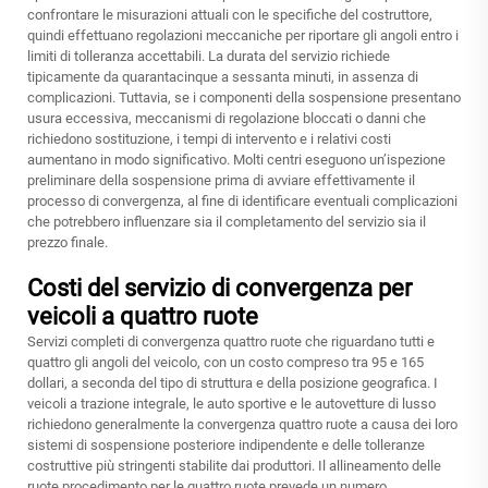
confrontare le misurazioni attuali con le specifiche del costruttore,
quindi effettuano regolazioni meccaniche per riportare gli angoli entro i
limiti di tolleranza accettabili. La durata del servizio richiede
tipicamente da quarantacinque a sessanta minuti, in assenza di
complicazioni. Tuttavia, se i componenti della sospensione presentano
usura eccessiva, meccanismi di regolazione bloccati o danni che
richiedono sostituzione, i tempi di intervento e i relativi costi
aumentano in modo significativo. Molti centri eseguono un’ispezione
preliminare della sospensione prima di avviare effettivamente il
processo di convergenza, al fine di identificare eventuali complicazioni
che potrebbero influenzare sia il completamento del servizio sia il
prezzo finale.
Costi del servizio di convergenza per
veicoli a quattro ruote
Servizi completi di convergenza quattro ruote che riguardano tutti e
quattro gli angoli del veicolo, con un costo compreso tra 95 e 165
dollari, a seconda del tipo di struttura e della posizione geografica. I
veicoli a trazione integrale, le auto sportive e le autovetture di lusso
richiedono generalmente la convergenza quattro ruote a causa dei loro
sistemi di sospensione posteriore indipendente e delle tolleranze
costruttive più stringenti stabilite dai produttori. Il
allineamento delle
ruote
procedimento per le quattro ruote prevede un numero