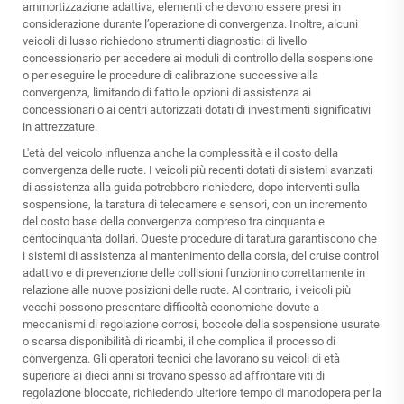
ammortizzazione adattiva, elementi che devono essere presi in
considerazione durante l’operazione di convergenza. Inoltre, alcuni
veicoli di lusso richiedono strumenti diagnostici di livello
concessionario per accedere ai moduli di controllo della sospensione
o per eseguire le procedure di calibrazione successive alla
convergenza, limitando di fatto le opzioni di assistenza ai
concessionari o ai centri autorizzati dotati di investimenti significativi
in attrezzature.
L'età del veicolo influenza anche la complessità e il costo della
convergenza delle ruote. I veicoli più recenti dotati di sistemi avanzati
di assistenza alla guida potrebbero richiedere, dopo interventi sulla
sospensione, la taratura di telecamere e sensori, con un incremento
del costo base della convergenza compreso tra cinquanta e
centocinquanta dollari. Queste procedure di taratura garantiscono che
i sistemi di assistenza al mantenimento della corsia, del cruise control
adattivo e di prevenzione delle collisioni funzionino correttamente in
relazione alle nuove posizioni delle ruote. Al contrario, i veicoli più
vecchi possono presentare difficoltà economiche dovute a
meccanismi di regolazione corrosi, boccole della sospensione usurate
o scarsa disponibilità di ricambi, il che complica il processo di
convergenza. Gli operatori tecnici che lavorano su veicoli di età
superiore ai dieci anni si trovano spesso ad affrontare viti di
regolazione bloccate, richiedendo ulteriore tempo di manodopera per la