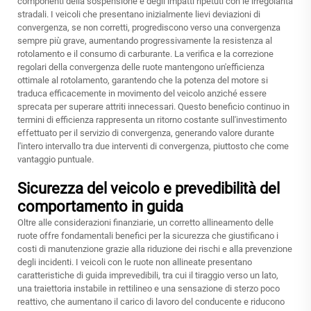
componenti della sospensione e degli impatti ripetuti con le irregolarità
stradali. I veicoli che presentano inizialmente lievi deviazioni di
convergenza, se non corretti, progrediscono verso una convergenza
sempre più grave, aumentando progressivamente la resistenza al
rotolamento e il consumo di carburante. La verifica e la correzione
regolari della convergenza delle ruote mantengono un'efficienza
ottimale al rotolamento, garantendo che la potenza del motore si
traduca efficacemente in movimento del veicolo anziché essere
sprecata per superare attriti innecessari. Questo beneficio continuo in
termini di efficienza rappresenta un ritorno costante sull'investimento
effettuato per il servizio di convergenza, generando valore durante
l'intero intervallo tra due interventi di convergenza, piuttosto che come
vantaggio puntuale.
Sicurezza del veicolo e prevedibilità del
comportamento in guida
Oltre alle considerazioni finanziarie, un corretto allineamento delle
ruote offre fondamentali benefici per la sicurezza che giustificano i
costi di manutenzione grazie alla riduzione dei rischi e alla prevenzione
degli incidenti. I veicoli con le ruote non allineate presentano
caratteristiche di guida imprevedibili, tra cui il tiraggio verso un lato,
una traiettoria instabile in rettilineo e una sensazione di sterzo poco
reattivo, che aumentano il carico di lavoro del conducente e riducono