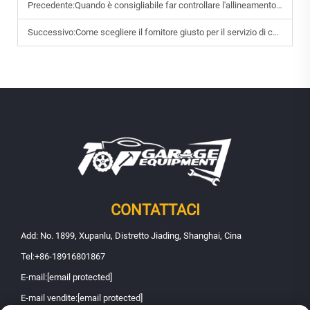
Precedente:
Quando è consigliabile far controllare l'allineamento delle ruote della propria auto?
Successivo:
Come scegliere il fornitore giusto per il servizio di convergenza ruote?
CONTATTACI
Add: No. 1899, Xupanlu, Distretto Jiading, Shanghai, Cina
Tel:
+86-18916801867
E-mail:
[email protected]
E-mail vendite:
[email protected]