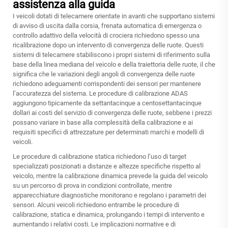
assistenza alla guida
I veicoli dotati di telecamere orientate in avanti che supportano sistemi
di avviso di uscita dalla corsia, frenata automatica di emergenza o
controllo adattivo della velocità di crociera richiedono spesso una
ricalibrazione dopo un intervento di convergenza delle ruote. Questi
sistemi di telecamere stabiliscono i propri sistemi di riferimento sulla
base della linea mediana del veicolo e della traiettoria delle ruote, il che
significa che le variazioni degli angoli di convergenza delle ruote
richiedono adeguamenti corrispondenti dei sensori per mantenere
l’accuratezza del sistema. Le procedure di calibrazione ADAS
aggiungono tipicamente da settantacinque a centosettantacinque
dollari ai costi del servizio di convergenza delle ruote, sebbene i prezzi
possano variare in base alla complessità della calibrazione e ai
requisiti specifici di attrezzature per determinati marchi e modelli di
veicoli.
Le procedure di calibrazione statica richiedono l’uso di target
specializzati posizionati a distanze e altezze specifiche rispetto al
veicolo, mentre la calibrazione dinamica prevede la guida del veicolo
su un percorso di prova in condizioni controllate, mentre
apparecchiature diagnostiche monitorano e regolano i parametri dei
sensori. Alcuni veicoli richiedono entrambe le procedure di
calibrazione, statica e dinamica, prolungando i tempi di intervento e
aumentando i relativi costi. Le implicazioni normative e di