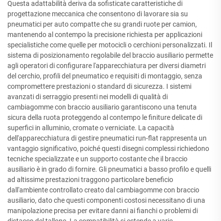
Questa adattabilità deriva da sofisticate caratteristiche di
progettazione meccanica che consentono di lavorare sia su
pneumatici per auto compatte che su grandi ruote per camion,
mantenendo al contempo la precisione richiesta per applicazioni
specialistiche come quelle per motocicli o cerchioni personalizzati. Il
sistema di posizionamento regolabile del braccio ausiliario permette
agli operatori di configurare l'apparecchiatura per diversi diametri
del cerchio, profili del pneumatico e requisiti di montaggio, senza
compromettere prestazioni o standard di sicurezza. I sistemi
avanzati di serraggio presenti nei modelli di qualità di
cambiagomme con braccio ausiliario garantiscono una tenuta
sicura della ruota proteggendo al contempo le finiture delicate di
superfici in alluminio, cromate o verniciate. La capacità
dell'apparecchiatura di gestire pneumatici run-flat rappresenta un
vantaggio significativo, poiché questi disegni complessi richiedono
tecniche specializzate e un supporto costante che il braccio
ausiliario è in grado di fornire. Gli pneumatici a basso profilo e quelli
ad altissime prestazioni traggono particolare beneficio
dall'ambiente controllato creato dal cambiagomme con braccio
ausiliario, dato che questi componenti costosi necessitano di una
manipolazione precisa per evitare danni ai fianchi o problemi di
distacco del tallone. La compatibilità si estende a varie