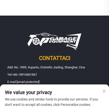
CONTATTACI
Add: No. 1899, Xupanlu, Distretto Jiading, Shanghai, Cina
Tel:
+86-18916801867
E-mail:
[email protected]
We value your privacy
Diritti d'autore © 2025 Shanghai Fanbao Automobile Maintenance
We use cookies and similar tools to provide our services. If you
Equipment Co., Ltd.. Tutti i diritti riservati -
Informativa sulla privacy
don't want to accept all cookies, click Personalize cookies.