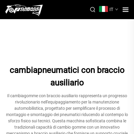
IT
cambiapneumatici con braccio
ausiliario
Il cambiagomme con braccio ausiliario rappresenta un progresso
rivoluzionario nell'equipaggiamento per la manutenzione
automobilistica, progettato per semplificare il processo di
montaggio e smontaggio dei pneumatici riducendo al contempo lo
sforzo fisico sui tecnici. Questa macchina sofisticata combina le
tradizionali capacità di cambio gomme con un innovativo
meccanismo a braccio ausiliario che fornisce un supporto cruciale