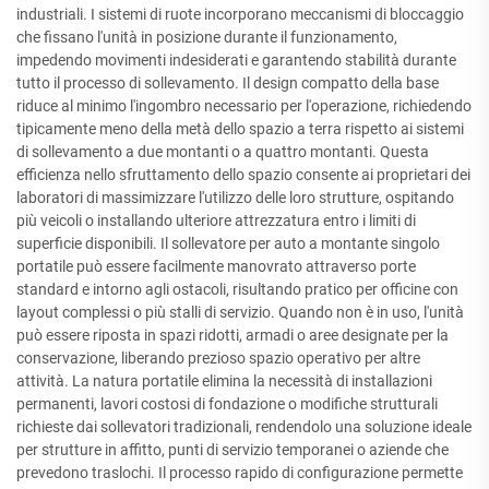
industriali. I sistemi di ruote incorporano meccanismi di bloccaggio
che fissano l'unità in posizione durante il funzionamento,
impedendo movimenti indesiderati e garantendo stabilità durante
tutto il processo di sollevamento. Il design compatto della base
riduce al minimo l'ingombro necessario per l'operazione, richiedendo
tipicamente meno della metà dello spazio a terra rispetto ai sistemi
di sollevamento a due montanti o a quattro montanti. Questa
efficienza nello sfruttamento dello spazio consente ai proprietari dei
laboratori di massimizzare l'utilizzo delle loro strutture, ospitando
più veicoli o installando ulteriore attrezzatura entro i limiti di
superficie disponibili. Il sollevatore per auto a montante singolo
portatile può essere facilmente manovrato attraverso porte
standard e intorno agli ostacoli, risultando pratico per officine con
layout complessi o più stalli di servizio. Quando non è in uso, l'unità
può essere riposta in spazi ridotti, armadi o aree designate per la
conservazione, liberando prezioso spazio operativo per altre
attività. La natura portatile elimina la necessità di installazioni
permanenti, lavori costosi di fondazione o modifiche strutturali
richieste dai sollevatori tradizionali, rendendolo una soluzione ideale
per strutture in affitto, punti di servizio temporanei o aziende che
prevedono traslochi. Il processo rapido di configurazione permette