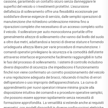
cassone, garantendo un contatto sicuro senza danneggiare le
superfici del veicolo o i rivestimenti protettivi. L'escursione
dell'altezza di sollevamento offre una flessibilità eccezionale per
soddisfare diverse esigenze di servizio, dalle semplici operazioni di
manutenzione che richiedono un'elevazione minima fino a
riparazioni complete che necessitano di un accesso completo sotto
il veicolo. Il sollevatore per auto monocolonna portatile offre
generalmente altezze di sollevamento che vanno dal livello del suolo
a oltre due metri, adattandosi a tecnici di diverse stature e fornendo
un'adeguata altezza libera per varie procedure di manutenzione. I
comandi operativi privilegiano la sicurezza e la comodità dell'utente
attraverso interfacce ergonomiche facilmente raggiungibili in tutte
le fasi del processo di sollevamento. I sistemi di controllo includono
diversi dispositivi di sicurezza che impediscono il funzionamento
finché non viene confermato un corretto posizionamento del veicolo
e una regolazione adeguata dei bracci, riducendo il rischio di errori
dell'operatore o uso improprio dell'apparecchiatura. La curva di
apprendimento per nuovi operatori rimane minima grazie alla
disposizione intuitiva dei comandi e a procedure operative semplici,
che possono essere apprese rapidamente senza necessità di
formazione approfondita. La versatilità si estende anche ai requisiti
energetici, con modelli disponibili in diverse configurazioni elettriche,