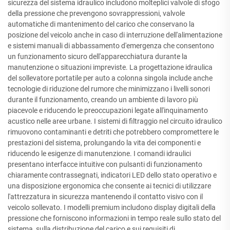
sicurezza del sistema idraulico includono molteplici valvole di sfogo
della pressione che prevengono sovrappressioni, valvole
automatiche di mantenimento del carico che conservano la
posizione del veicolo anche in caso di interruzione dell'alimentazione
e sistemi manuali di abbassamento d'emergenza che consentono
un funzionamento sicuro dell'apparecchiatura durante la
manutenzione o situazioni impreviste. La progettazione idraulica
del sollevatore portatile per auto a colonna singola include anche
tecnologie di riduzione del rumore che minimizzano i livelli sonori
durante il funzionamento, creando un ambiente di lavoro più
piacevole e riducendo le preoccupazioni legate all'inquinamento
acustico nelle aree urbane. I sistemi di filtraggio nel circuito idraulico
rimuovono contaminanti e detriti che potrebbero compromettere le
prestazioni del sistema, prolungando la vita dei componenti e
riducendo le esigenze di manutenzione. I comandi idraulici
presentano interfacce intuitive con pulsanti di funzionamento
chiaramente contrassegnati, indicatori LED dello stato operativo e
una disposizione ergonomica che consente ai tecnici di utilizzare
l'attrezzatura in sicurezza mantenendo il contatto visivo con il
veicolo sollevato. I modelli premium includono display digitali della
pressione che forniscono informazioni in tempo reale sullo stato del
sistema, sulla distribuzione del carico e sui requisiti di