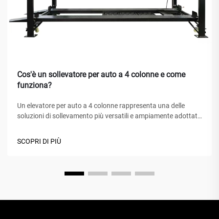
Cos'è un sollevatore per auto a 4 colonne e come
funziona?
Un elevatore per auto a 4 colonne rappresenta una delle
soluzioni di sollevamento più versatili e ampiamente adottate
nei centri di assistenza automobilistica, nei garage domestici
e nelle officine commerciali in tutto il mondo. A differenza dei
SCOPRI DI PIÙ
tradizionali cric idraulici o degli elevatori a forbice, questo
capolavoro meccanico...