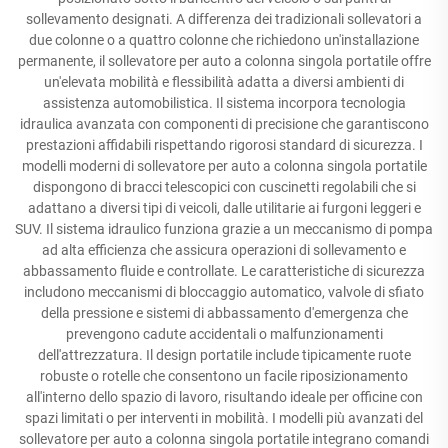
sollevamento designati. A differenza dei tradizionali sollevatori a
due colonne o a quattro colonne che richiedono un'installazione
permanente, il sollevatore per auto a colonna singola portatile offre
un'elevata mobilità e flessibilità adatta a diversi ambienti di
assistenza automobilistica. Il sistema incorpora tecnologia
idraulica avanzata con componenti di precisione che garantiscono
prestazioni affidabili rispettando rigorosi standard di sicurezza. I
modelli moderni di sollevatore per auto a colonna singola portatile
dispongono di bracci telescopici con cuscinetti regolabili che si
adattano a diversi tipi di veicoli, dalle utilitarie ai furgoni leggeri e
SUV. Il sistema idraulico funziona grazie a un meccanismo di pompa
ad alta efficienza che assicura operazioni di sollevamento e
abbassamento fluide e controllate. Le caratteristiche di sicurezza
includono meccanismi di bloccaggio automatico, valvole di sfiato
della pressione e sistemi di abbassamento d'emergenza che
prevengono cadute accidentali o malfunzionamenti
dell'attrezzatura. Il design portatile include tipicamente ruote
robuste o rotelle che consentono un facile riposizionamento
all'interno dello spazio di lavoro, risultando ideale per officine con
spazi limitati o per interventi in mobilità. I modelli più avanzati del
sollevatore per auto a colonna singola portatile integrano comandi