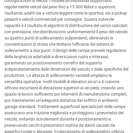
configurazioni di veicoli. I modelli professionali supportano
regolarmente veicoli dal peso fino a 15.000 libbre o superiore,
risultando adatti sia a vetture leggere come le sportive, sia a pickup
pesanti e veicoli commerciali per consegne. Questa notevole
capacità è il risultato di algoritmi di distribuzione del carico calcolati
con precisione, che distribuiscono uniformemente il peso del veicolo
su quattro punti di sollevamento indipendenti, eliminando le
concentrazioni di stress che limitano l'efficacia dei sistemi di
sollevamento a due punti. Il design delle rampe prevede regolazioni
della larghezza adattabili a diversi passi ruota e interassi,
garantendo un posizionamento corretto del supporto
indipendentemente dalle dimensioni del veicolo o dalle specifiche del
produttore. Le altezze di sollevamento variabili ampliano la
versatilità operativa: molti modelli di elevatori sicuri a 4 colonne
offrono escursioni di elevazione superiori ai sei piedi, creando uno
spazio di lavoro sufficiente per interventi di manutenzione completi,
pur mantenendo un’adeguata distanza dal soffitto in ambienti
garage standard. Trattamenti superficiali specializzati delle rampe
assicurano una trazione migliorata e proteggono i pneumatici del
veicolo, evitando scivolamenti durante il posizionamento e
preservando cerchi e pneumatici costosi da danni causati da
superfici ruvide o abrasive. Il meccanismo di sollevamento utilizza