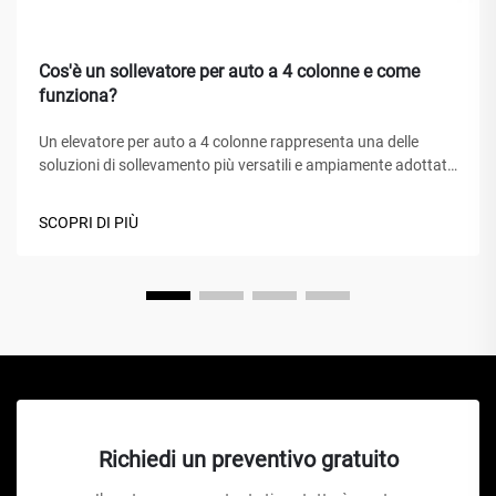
Cos'è un sollevatore per auto a 4 colonne e come
funziona?
Un elevatore per auto a 4 colonne rappresenta una delle
soluzioni di sollevamento più versatili e ampiamente adottate
nei centri di assistenza automobilistica, nei garage domestici
e nelle officine commerciali in tutto il mondo. A differenza dei
SCOPRI DI PIÙ
tradizionali cric idraulici o degli elevatori a forbice, questo
capolavoro meccanico...
Richiedi un preventivo gratuito