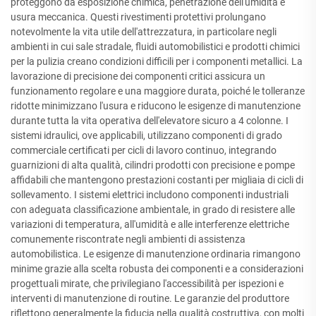
proteggono da esposizione chimica, penetrazione dell'umidità e
usura meccanica. Questi rivestimenti protettivi prolungano
notevolmente la vita utile dell'attrezzatura, in particolare negli
ambienti in cui sale stradale, fluidi automobilistici e prodotti chimici
per la pulizia creano condizioni difficili per i componenti metallici. La
lavorazione di precisione dei componenti critici assicura un
funzionamento regolare e una maggiore durata, poiché le tolleranze
ridotte minimizzano l'usura e riducono le esigenze di manutenzione
durante tutta la vita operativa dell'elevatore sicuro a 4 colonne. I
sistemi idraulici, ove applicabili, utilizzano componenti di grado
commerciale certificati per cicli di lavoro continuo, integrando
guarnizioni di alta qualità, cilindri prodotti con precisione e pompe
affidabili che mantengono prestazioni costanti per migliaia di cicli di
sollevamento. I sistemi elettrici includono componenti industriali
con adeguata classificazione ambientale, in grado di resistere alle
variazioni di temperatura, all'umidità e alle interferenze elettriche
comunemente riscontrate negli ambienti di assistenza
automobilistica. Le esigenze di manutenzione ordinaria rimangono
minime grazie alla scelta robusta dei componenti e a considerazioni
progettuali mirate, che privilegiano l'accessibilità per ispezioni e
interventi di manutenzione di routine. Le garanzie del produttore
riflettono generalmente la fiducia nella qualità costruttiva, con molti