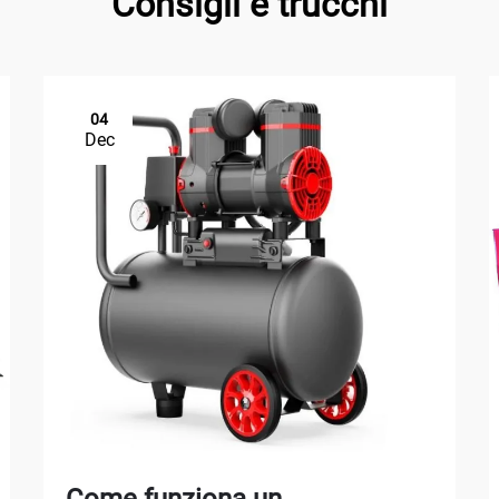
Consigli e trucchi
04
Dec