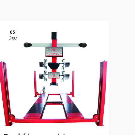
05
1
Dec
De