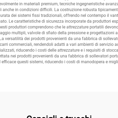
tevolmente in materiali premium, tecniche ingegneristiche avanzat
bili anche in condizioni difficili. La costruzione robusta tipicame
durata dei sistemi fissi tradizionali, offrendo nel contempo il va
o. Le caratteristiche di sicurezza incorporate da produttori esper
uesti produttori comprendono che le attrezzature portatili devon
ggio multipli, valvole di sfiato della pressione e progettazioni a
La versatilità dei prodotti provenienti da una fabbrica di sollevat
carri commerciali, rendendoli adatti a vari ambienti di servizio a
lizzati, riducendo i costi delle attrezzature e i requisiti di st
ettata nei prodotti provenienti da una fabbrica di sollevatori port
fficace questi sistemi, riducendo i costi di manodopera e miglio