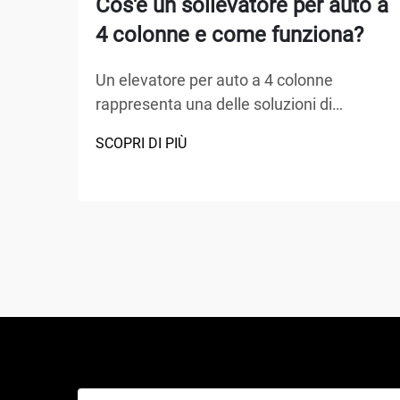
Cos'è un sollevatore per auto a
4 colonne e come funziona?
Un elevatore per auto a 4 colonne
rappresenta una delle soluzioni di
sollevamento più versatili e ampiamente
SCOPRI DI PIÙ
adottate nei centri di assistenza
automobilistica, nei garage domestici e
nelle officine commerciali in tutto il
mondo. A differenza dei tradizionali cric
idraulici o degli elevatori a forbice, questo
capolavoro meccanico...