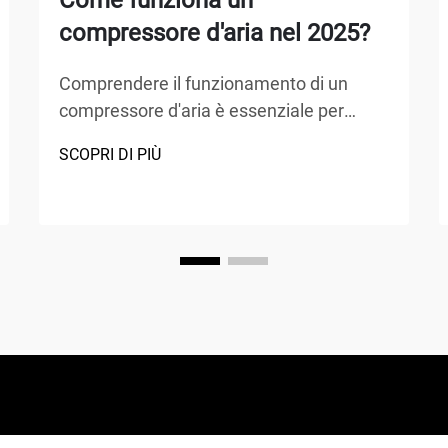
Come funziona un
compressore d'aria nel 2025?
Comprendere il funzionamento di un
compressore d'aria è essenziale per
chiunque lavori nei settori della
SCOPRI DI PIÙ
produzione, della riparazione
automobilistica, delle costruzioni o di
progetti fai-da-te. Un compressore d'aria
è un dispositivo meccanico versatile che
converte energia in energia potenziale...