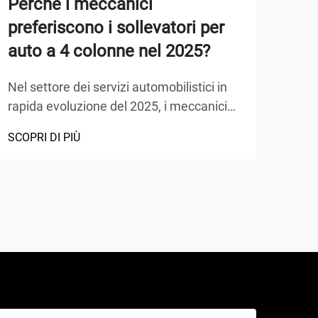
Perché i meccanici
Per
preferiscono i sollevatori per
d'a
auto a 4 colonne nel 2025?
pre
Nel settore dei servizi automobilistici in
Quan
rapida evoluzione del 2025, i meccanici
ries
scelgono sempre più apparecchiature
adeg
SCOPRI DI PIÙ
SCOP
avanzate che massimizzano l'efficienza
oper
garantendo al contempo la sicurezza. Il
colp
sollevatore a 4 colonne si è affermato
impia
come la scelta preferita per le officine
Comp
professionali, o...
manc