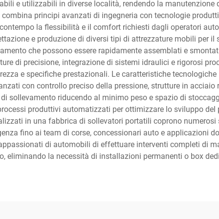
bili e utilizzabili in diverse località, rendendo la manutenzione d
oli combina principi avanzati di ingegneria con tecnologie produt
ntempo la flessibilità e il comfort richiesti dagli operatori aut
ttazione e produzione di diversi tipi di attrezzature mobili per il 
ollevamento che possono essere rapidamente assemblati e smontat
ure di precisione, integrazione di sistemi idraulici e rigorosi proc
urezza e specifiche prestazionali. Le caratteristiche tecnologich
vanzati con controllo preciso della pressione, strutture in acciaio
i sollevamento riducendo al minimo peso e spazio di stoccaggio.
ocessi produttivi automatizzati per ottimizzare lo sviluppo del 
alizzati in una fabbrica di sollevatori portatili coprono numerosi se
enza fino ai team di corse, concessionari auto e applicazioni do
ppassionati di automobili di effettuare interventi completi di m
o, eliminando la necessità di installazioni permanenti o box dedi