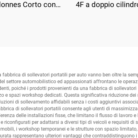
lonnes Corto con
4F a doppio cilind
ilascio Manuale
piastra di base rinf
aterale TP-3D2000
a fabbrica di sollevatori portatili per auto vanno ben oltre la se
 del settore automobilistico ed appassionati affrontano le operaz
nti, poiché i prodotti provenienti da una fabbrica di sollevatori 
 e spazi workshop dedicati. Questa significativa riduzione dei req
uzioni di sollevamento affidabili senza i costi aggiuntivi associat
abbrica di sollevatori portatili consente agli utenti di massimizza
enza delle installazioni fisse, che limitano il flusso di lavoro e l
riconfigurati per adattarsi a diversi tipi di veicoli e requisiti di 
e mobili, i workshop temporanei e le strutture con spazio limitato
rata rappresentano ulteriori vantaggi che contraddistinguono i pr