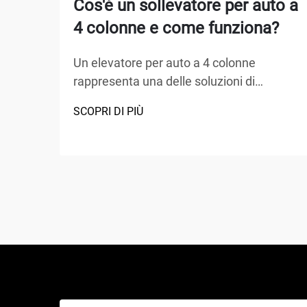
Cos'è un sollevatore per auto a
4 colonne e come funziona?
Un elevatore per auto a 4 colonne
rappresenta una delle soluzioni di
sollevamento più versatili e ampiamente
SCOPRI DI PIÙ
adottate nei centri di assistenza
automobilistica, nei garage domestici e
nelle officine commerciali in tutto il
mondo. A differenza dei tradizionali cric
idraulici o degli elevatori a forbice, questo
capolavoro meccanico...