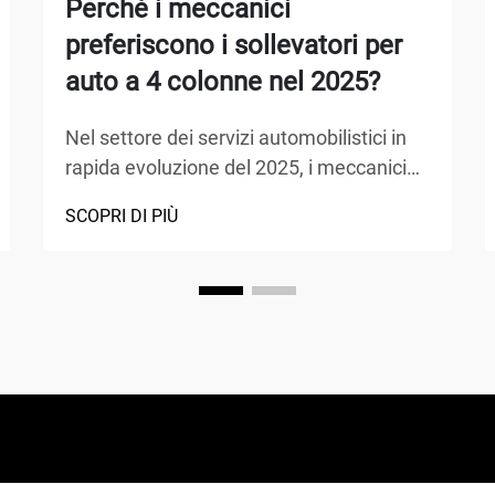
Perché i meccanici
preferiscono i sollevatori per
auto a 4 colonne nel 2025?
Nel settore dei servizi automobilistici in
rapida evoluzione del 2025, i meccanici
scelgono sempre più apparecchiature
SCOPRI DI PIÙ
avanzate che massimizzano l'efficienza
garantendo al contempo la sicurezza. Il
sollevatore a 4 colonne si è affermato
come la scelta preferita per le officine
professionali, o...