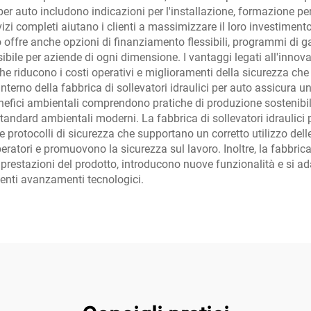
ci per auto includono indicazioni per l'installazione, formazione p
vizi completi aiutano i clienti a massimizzare il loro investiment
uto offre anche opzioni di finanziamento flessibili, programmi di
bile per aziende di ogni dimensione. I vantaggi legati all'innov
e riducono i costi operativi e miglioramenti della sicurezza che p
nterno della fabbrica di sollevatori idraulici per auto assicura u
fici ambientali comprendono pratiche di produzione sostenibili, l
i standard ambientali moderni. La fabbrica di sollevatori idrauli
 protocolli di sicurezza che supportano un corretto utilizzo dell
tori e promuovono la sicurezza sul lavoro. Inoltre, la fabbrica di
restazioni del prodotto, introducono nuove funzionalità e si adat
centi avanzamenti tecnologici.