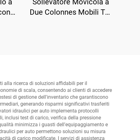
lo a
Sollevatore Movicola a
con
Due Colonnes Mobili TP-
 TP-HE
3D8
alla ricerca di soluzioni affidabili per il
conomie di scala, consentendo ai clienti di accedere
estesi di gestione dell'inventario che garantiscono
ermediari, generando risparmi significativi trasferiti
vatori idraulici per auto implementa protocolli
 inclusi test di carico, verifica della pressione
qualità minimizza i guasti dell'equipaggiamento e
i idraulici per auto permettono soluzioni su misura
cità di carico modificate. I servizi di assistenza