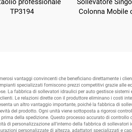
aolio professionale
Sollevatore Singo
TP3194
Colonna Mobile 
Rilascio Elettrico
merosi vantaggi convincenti che beneficiano direttamente i clienti 
mpianti specializzati forniscono prezzi competitivi grazie alle e
e. La fabbrica di sollevatori idraulici per auto gestisce sistemi 
clienti. Le relazioni dirette con il produttore eliminano i costi int
presenta un altro vantaggio importante, poiché la fabbrica di solle
vità del prodotto. Ogni unità viene sottoposta a rigorosi controlli,
a prima della spedizione. Questo processo accurato di controllo 
cità di personalizzazione all'interno della fabbrica di sollevator
razioni personalizzate di altezza, adattatori specializzati e capa