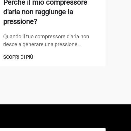
Perché il mio compressore
Com
d'aria non raggiunge la
per
pressione?
gar
Quando il tuo compressore d'aria non
Inst
riesce a generare una pressione
colo
adeguata, può bloccare l'intera
migl
SCOPRI DI PIÙ
SCOP
operazione. Questo problema frustrante
tras
colpisce innumerevoli officine, garage e
auto
impianti industriali in tutto il mondo.
como
Comprendere le cause alla radice della
le r
mancanza di pressione...
4 co
note