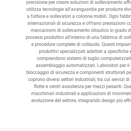
precisione per creare soluzioni di sollevamento affid
utilizza tecnologie all'avanguardia per produrre dive
a forbice e sollevatori a colonne mobili. Ogni fabbric
internazionali di sicurezza e offrano prestazioni c
meccanismi di sollevamento idraulico in grado di s
processi produttivi all'interno di una fabbrica di so
e procedure complete di collaudo. Questi impiant
produttivi specializzati adattati a specifiche
comprendono sistemi di taglio computerizzati, 
assemblaggio automatizzati. Laboratori per il co
bloccaggio di sicurezza e componenti strutturali per 
coprono diversi settori industriali, tra cui serviz
flotte e centri assistenza per mezzi pesanti. Q
macchinari industriali e applicazioni di moviment
evoluzione del settore, integrando design più effic