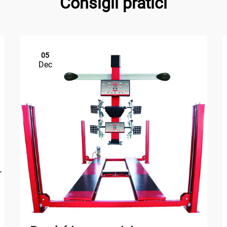
Consigli pratici
05
Dec