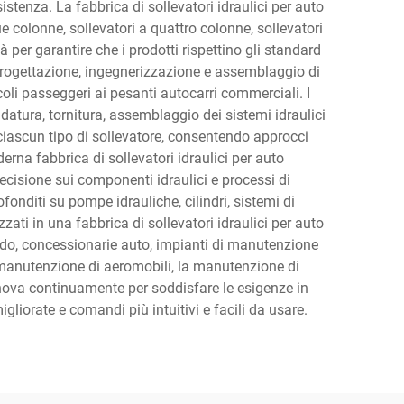
istenza. La fabbrica di sollevatori idraulici per auto
ue colonne, sollevatori a quattro colonne, sollevatori
tà per garantire che i prodotti rispettino gli standard
a progettazione, ingegnerizzazione e assemblaggio di
coli passeggeri ai pesanti autocarri commerciali. I
ldatura, tornitura, assemblaggio dei sistemi idraulici
ciascun tipo di sollevatore, consentendo approcci
erna fabbrica di sollevatori idraulici per auto
ecisione sui componenti idraulici e processi di
fonditi su pompe idrauliche, cilindri, sistemi di
zati in una fabbrica di sollevatori idraulici per auto
apido, concessionarie auto, impianti di manutenzione
a manutenzione di aeromobili, la manutenzione di
innova continuamente per soddisfare le esigenze in
igliorate e comandi più intuitivi e facili da usare.