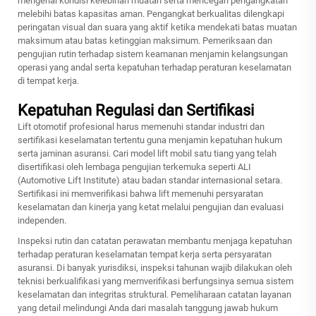
mengenai kondisi kelebihan muatan serta mencegah pengangkatan
melebihi batas kapasitas aman. Pengangkat berkualitas dilengkapi
peringatan visual dan suara yang aktif ketika mendekati batas muatan
maksimum atau batas ketinggian maksimum. Pemeriksaan dan
pengujian rutin terhadap sistem keamanan menjamin kelangsungan
operasi yang andal serta kepatuhan terhadap peraturan keselamatan
di tempat kerja.
Kepatuhan Regulasi dan Sertifikasi
Lift otomotif profesional harus memenuhi standar industri dan
sertifikasi keselamatan tertentu guna menjamin kepatuhan hukum
serta jaminan asuransi. Cari model lift mobil satu tiang yang telah
disertifikasi oleh lembaga pengujian terkemuka seperti ALI
(Automotive Lift Institute) atau badan standar internasional setara.
Sertifikasi ini memverifikasi bahwa lift memenuhi persyaratan
keselamatan dan kinerja yang ketat melalui pengujian dan evaluasi
independen.
Inspeksi rutin dan catatan perawatan membantu menjaga kepatuhan
terhadap peraturan keselamatan tempat kerja serta persyaratan
asuransi. Di banyak yurisdiksi, inspeksi tahunan wajib dilakukan oleh
teknisi berkualifikasi yang memverifikasi berfungsinya semua sistem
keselamatan dan integritas struktural. Pemeliharaan catatan layanan
yang detail melindungi Anda dari masalah tanggung jawab hukum