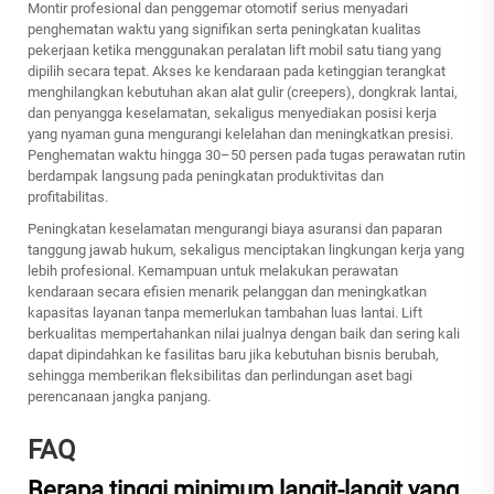
Montir profesional dan penggemar otomotif serius menyadari
penghematan waktu yang signifikan serta peningkatan kualitas
pekerjaan ketika menggunakan peralatan lift mobil satu tiang yang
dipilih secara tepat. Akses ke kendaraan pada ketinggian terangkat
menghilangkan kebutuhan akan alat gulir (creepers), dongkrak lantai,
dan penyangga keselamatan, sekaligus menyediakan posisi kerja
yang nyaman guna mengurangi kelelahan dan meningkatkan presisi.
Penghematan waktu hingga 30–50 persen pada tugas perawatan rutin
berdampak langsung pada peningkatan produktivitas dan
profitabilitas.
Peningkatan keselamatan mengurangi biaya asuransi dan paparan
tanggung jawab hukum, sekaligus menciptakan lingkungan kerja yang
lebih profesional. Kemampuan untuk melakukan perawatan
kendaraan secara efisien menarik pelanggan dan meningkatkan
kapasitas layanan tanpa memerlukan tambahan luas lantai. Lift
berkualitas mempertahankan nilai jualnya dengan baik dan sering kali
dapat dipindahkan ke fasilitas baru jika kebutuhan bisnis berubah,
sehingga memberikan fleksibilitas dan perlindungan aset bagi
perencanaan jangka panjang.
FAQ
Berapa tinggi minimum langit-langit yang