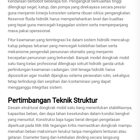
kendaraan berbobot beberapa ton. Pengangkat berkualitas tinggi
dilengkapi segel, katup, dan pompa yang direkayasa secara presisi
guna menjamin kinerja konsisten selama ribuan siklus pengangkatan.
Reservoir fluida hidrolik harus mempertahankan level dan kualitas
yang tepat guna mencegah kegagalan sistem serta memperpanjang
masa pakai operasional.
Fitur keamanan yang terintegrasi ke dalam sistem hidrolik mencakup
katup pelepas tekanan yang mencegah kelebihan beban serta
mekanisme pengendali penurunan otomatis yang menjamin
kecepatan penurunan yang terkendali. Banyak model dongkrak mobil
satu tiang kelas profesional dilengkapi sirkuit hidrolik ganda untuk
perlindungan keamanan cadangan. Unit tenaga hidrolik harus
diposisikan agar mudah dijangkau selama perawatan rutin, sekaligus
tetap terlindungi dari serpihan dan kontaminasi yang dapat
mengganggu integritas sistem.
Pertimbangan Teknik Struktur
Desain struktural dongkrak mobil satu tiang menentukan stabilitasnya,
kapasitas beban, dan daya tahan keseluruhan dalam kondisi bengkel
yang menuntut. Konstruksi baja tugas berat dengan pengelasan
diperkuat pada titik-titik tegangan kritis memastikan dongkrak mampu
menahan beban maksimum terukur tanpa mengalami lenturan atau
getaran. Diameter tiang dan ketebalan dinding secara langsung