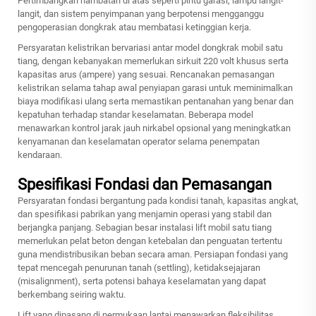
Pertimbangkan hambatan di atas seperti pintu garasi, lampu langit-
langit, dan sistem penyimpanan yang berpotensi mengganggu
pengoperasian dongkrak atau membatasi ketinggian kerja.
Persyaratan kelistrikan bervariasi antar model dongkrak mobil satu
tiang, dengan kebanyakan memerlukan sirkuit 220 volt khusus serta
kapasitas arus (ampere) yang sesuai. Rencanakan pemasangan
kelistrikan selama tahap awal penyiapan garasi untuk meminimalkan
biaya modifikasi ulang serta memastikan pentanahan yang benar dan
kepatuhan terhadap standar keselamatan. Beberapa model
menawarkan kontrol jarak jauh nirkabel opsional yang meningkatkan
kenyamanan dan keselamatan operator selama penempatan
kendaraan.
Spesifikasi Fondasi dan Pemasangan
Persyaratan fondasi bergantung pada kondisi tanah, kapasitas angkat,
dan spesifikasi pabrikan yang menjamin operasi yang stabil dan
berjangka panjang. Sebagian besar instalasi lift mobil satu tiang
memerlukan pelat beton dengan ketebalan dan penguatan tertentu
guna mendistribusikan beban secara aman. Persiapan fondasi yang
tepat mencegah penurunan tanah (settling), ketidaksejajaran
(misalignment), serta potensi bahaya keselamatan yang dapat
berkembang seiring waktu.
Lift yang dipasang di permukaan lantai menawarkan fleksibilitas