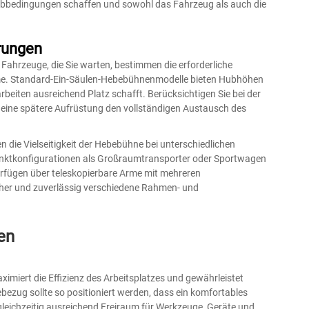
bbedingungen schaffen und sowohl das Fahrzeug als auch die
rungen
Fahrzeuge, die Sie warten, bestimmen die erforderliche
me. Standard-Ein-Säulen-Hebebühnenmodelle bieten Hubhöhen
beiten ausreichend Platz schafft. Berücksichtigen Sie bei der
eine spätere Aufrüstung den vollständigen Austausch des
n die Vielseitigkeit der Hebebühne bei unterschiedlichen
ktkonfigurationen als Großraumtransporter oder Sportwagen
fügen über teleskopierbare Arme mit mehreren
cher und zuverlässig verschiedene Rahmen- und
en
ximiert die Effizienz des Arbeitsplatzes und gewährleistet
ezug sollte so positioniert werden, dass ein komfortables
leichzeitig ausreichend Freiraum für Werkzeuge, Geräte und