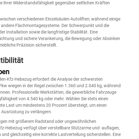
ihrer Widerstandsfähigkeit gegenüber seitlichen Kräften
wischen verschiedenen Einzelsäulen-Autoliften; während einige
en andere Flachmontagesysteme. Der Schwerpunkt und die
r Installation sowie die langfristige Stabilität. Eine
usrichtung und sichere Verankerung, die Bewegung oder Absinken
iebliche Präzision sicherstellt.
bilität
aben
ulen-Kfz-Hebezug erfordert die Analyse der schwersten
Pkw wiegen in der Regel zwischen 1.360 und 2.040 kg, während
nnen. Professionelle Werkstätten, die gewerbliche Fahrzeuge
fähigkeit von 4.540 kg oder mehr. Wählen Sie stets einen
tete Last um mindestens 20 Prozent übersteigt, um einen
r Ausrüstung zu verlängern.
zeugen mit größerem Radstand oder ungewöhnlichen
z-Hebezug verfügt über verstellbare Stützarme und -auflagen,
nd gleichzeitig eine korrekte Lastverteilung sicherstellen. Eine