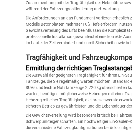
Zusammenhang mit der Tragfähigkeit der Hebebühne sowie 
während der Fahrzeugpositionierung und -wartung.
Die Anforderungen an das Fundament variieren erheblich z
Modelle Betonplatten mehrerer Fuß Tiefe erfordern, nutz
Gewichtsverteilung des Lifts beeinflussen die Komplexität de
professionelle Installation gewährleistet eine korrekte A
im Laufe der Zeit verhindert und somit Sicherheit sowie betr
Tragfähigkeit und Fahrzeugkompati
Ermittlung der richtigen Traglastang
Die Auswahl der geeigneten Tragfähigkeit für Ihren Ein-Sä
Fahrzeuge, die Sie regelmäßig warten möchten. Standard-
SUVs und leichte Nutzfahrzeuge 2.720 kg überschreiten kö
warten, benötigen möglicherweise Hebeugen mit einer Trag
Hebezug mit einer Tragfähigkeit, die Ihre schwerste erwar
sicheren Betrieb zu gewährleisten und die Lebensdauer de
Die Gewichtsverteilung wird besonders kritisch bei Fahr
Schwerpunkteigenschaften. Ein hochwertiger Ein-Säulen-Kf
die verschiedene Fahrzeugkonfigurationen berücksichtigen u