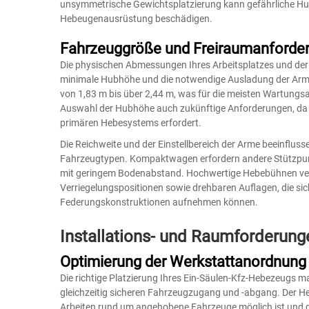
unsymmetrische Gewichtsplatzierung kann gefährliche Hu
Hebeugenausrüstung beschädigen.
Fahrzeuggröße und Freiraumanforde
Die physischen Abmessungen Ihres Arbeitsplatzes und der 
minimale Hubhöhe und die notwendige Ausladung der Ar
von 1,83 m bis über 2,44 m, was für die meisten Wartungsar
Auswahl der Hubhöhe auch zukünftige Anforderungen, da 
primären Hebesystems erfordert.
Die Reichweite und der Einstellbereich der Arme beeinflusse
Fahrzeugtypen. Kompaktwagen erfordern andere Stützpun
mit geringem Bodenabstand. Hochwertige Hebebühnen ver
Verriegelungspositionen sowie drehbaren Auflagen, die si
Federungskonstruktionen aufnehmen können.
Installations- und Raumforderung
Optimierung der Werkstattanordnung
Die richtige Platzierung Ihres Ein-Säulen-Kfz-Hebezeugs ma
gleichzeitig sicheren Fahrzeugzugang und -abgang. Der Heb
Arbeiten rund um angehobene Fahrzeuge möglich ist und g