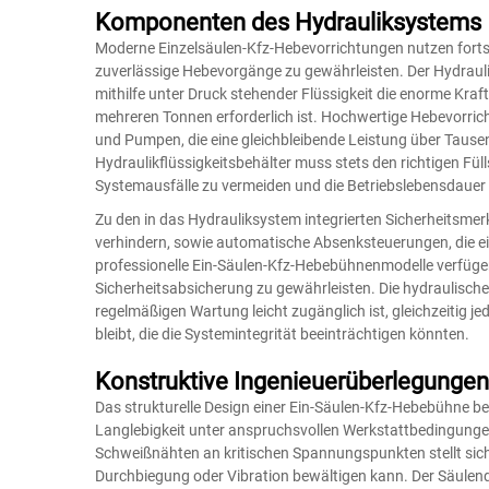
Komponenten des Hydrauliksystems
Moderne Einzelsäulen-Kfz-Hebevorrichtungen nutzen fortsc
zuverlässige Hebevorgänge zu gewährleisten. Der Hydraul
mithilfe unter Druck stehender Flüssigkeit die enorme Kr
mehreren Tonnen erforderlich ist. Hochwertige Hebevorrich
und Pumpen, die eine gleichbleibende Leistung über Tausen
Hydraulikflüssigkeitsbehälter muss stets den richtigen Fül
Systemausfälle zu vermeiden und die Betriebslebensdauer 
Zu den in das Hydrauliksystem integrierten Sicherheitsme
verhindern, sowie automatische Absenksteuerungen, die ein
professionelle Ein-Säulen-Kfz-Hebebühnenmodelle verfüge
Sicherheitsabsicherung zu gewährleisten. Die hydraulische An
regelmäßigen Wartung leicht zugänglich ist, gleichzeitig
bleibt, die die Systemintegrität beeinträchtigen könnten.
Konstruktive Ingenieuerüberlegungen
Das strukturelle Design einer Ein-Säulen-Kfz-Hebebühne be
Langlebigkeit unter anspruchsvollen Werkstattbedingungen
Schweißnähten an kritischen Spannungspunkten stellt sic
Durchbiegung oder Vibration bewältigen kann. Der Säulen