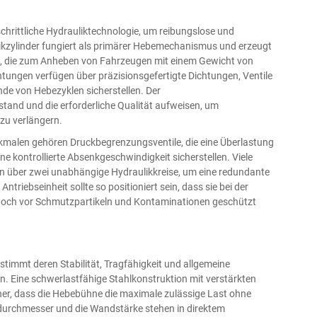
hrittliche Hydrauliktechnologie, um reibungslose und
ikzylinder fungiert als primärer Hebemechanismus und erzeugt
aft, die zum Anheben von Fahrzeugen mit einem Gewicht von
tungen verfügen über präzisionsgefertigte Dichtungen, Ventile
de von Hebezyklen sicherstellen. Der
lstand und die erforderliche Qualität aufweisen, um
zu verlängern.
rkmalen gehören Druckbegrenzungsventile, die eine Überlastung
e kontrollierte Absenkgeschwindigkeit sicherstellen. Viele
n über zwei unabhängige Hydraulikkreise, um eine redundante
triebseinheit sollte so positioniert sein, dass sie bei der
 jedoch vor Schmutzpartikeln und Kontaminationen geschützt
stimmt deren Stabilität, Tragfähigkeit und allgemeine
. Eine schwerlastfähige Stahlkonstruktion mit verstärkten
her, dass die Hebebühne die maximale zulässige Last ohne
durchmesser und die Wandstärke stehen in direktem