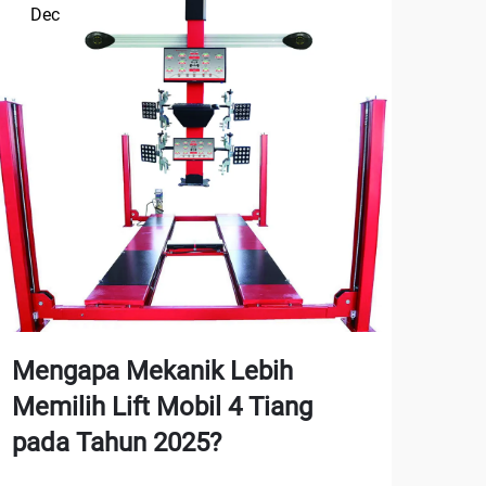
Dec
De
Mengapa Mekanik Lebih
Me
Memilih Lift Mobil 4 Tiang
Sa
pada Tahun 2025?
Te