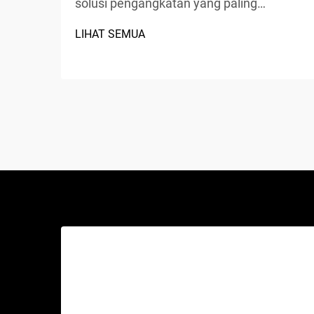
solusi pengangkatan yang paling
serbaguna dan paling banyak digunakan
LIHAT SEMUA
di fasilitas servis otomotif, bengkel
rumahan, serta bengkel komersial di
seluruh dunia. Berbeda dengan dongkrak
hidrolik tradisional atau lift gunting,
perangkat mekanis canggih ini...