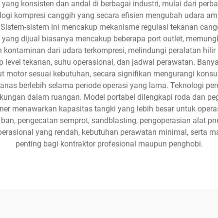
ang konsisten dan andal di berbagai industri, mulai dari perb
ologi kompresi canggih yang secara efisien mengubah udara am
. Sistem-sistem ini mencakup mekanisme regulasi tekanan cang
yang dijual biasanya mencakup beberapa port outlet, memungki
 kontaminan dari udara terkompresi, melindungi peralatan hilir
 level tekanan, suhu operasional, dan jadwal perawatan. Ban
t motor sesuai kebutuhan, secara signifikan mengurangi konsum
panas berlebih selama periode operasi yang lama. Teknologi p
ngkungan dalam ruangan. Model portabel dilengkapi roda dan p
ioner menawarkan kapasitas tangki yang lebih besar untuk opera
an, pengecatan semprot, sandblasting, pengoperasian alat pne
 operasional yang rendah, kebutuhan perawatan minimal, serta
penting bagi kontraktor profesional maupun penghobi.