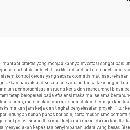
Peralatan Bengk
TP04157-DM-22
anfaat praktis yang menjadikannya investasi sangat baik untu
sumsi listrik jauh lebih sedikit dibandingkan model lama sam
sistem kontrol cerdas yang secara otomatis mati saat tekanan t
ggerakkan banyak alat secara bersamaan tanpa kehilangan kual
nakan pengorganisasian ruang kerja dan mengurangi biaya per
tem tetap beroperasi pada efisiensi maksimal selama bertahu
si lingkungan, memastikan operasi andal dalam berbagai kondis
imalkan jam kerja dan tingkat penyelesaian proyek. Fitur ke
 perlindungan beban panas berlebih, serta mekanisme berhenti d
urangi polusi suara di tempat kerja dan menciptakan kondisi k
s menyediakan kapasitas penyimpanan udara yang besar. Sis