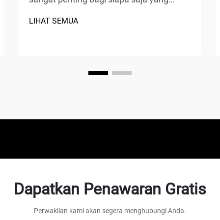
bekerja di bidang manufaktur, perbaikan
LIHAT SEMUA
otomotif, konstruksi, atau proyek
perbaikan rumah. Kompresor udara
adalah perangkat mekanis serbaguna
yang mengubah tenaga menjadi energi
potensial...
Dapatkan Penawaran Gratis
Perwakilan kami akan segera menghubungi Anda.