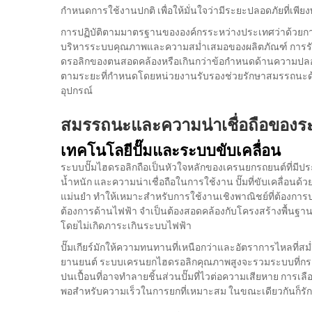
กำหนดการใช้งานปกติ เพื่อให้มั่นใจว่ามีระยะปลอดภัยที่เพ
การปฏิบัติตามมาตรฐานขององค์กรระหว่างประเทศว่าด้วยการม
บริหารระบบคุณภาพและความสม่ำเสมอของผลิตภัณฑ์ การรับร
ดรอลิกของตนสอดคล้องหรือเกินกว่าข้อกำหนดด้านความป
ตามระยะที่กำหนดโดยหน่วยงานรับรองช่วยรักษาสมรรถนะด้
อุปกรณ์
สมรรถนะและความน่าเชื่อถือของร
เทคโนโลยีปั๊มและระบบขับเคลื่อน
ระบบปั๊มไฮดรอลิกถือเป็นหัวใจหลักของเครนยกรถยนต์ที่มี
น้ำหนัก และความน่าเชื่อถือในการใช้งาน ปั๊มที่ขับเคลื่อนด
แม่นยำ ทำให้เหมาะสำหรับการใช้งานเชิงพาณิชย์ที่ต้องกา
ต้องการด้านไฟฟ้า จำเป็นต้องสอดคล้องกับโครงสร้างพื้นฐาน
โดยไม่เกิดภาระเกินระบบไฟฟ้า
ปั๊มเกียร์มักให้ความทนทานที่เหนือกว่าและอัตราการไหลที่
ยานยนต์ ระบบเครนยกไฮดรอลิกคุณภาพสูงจะรวมระบบที่กรอ
ปนเปื้อนที่อาจทำลายชิ้นส่วนปั๊มที่ไวต่อความเสียหาย การเล
พอสำหรับความเร็วในการยกที่เหมาะสม ในขณะเดียวกันก็รักษ