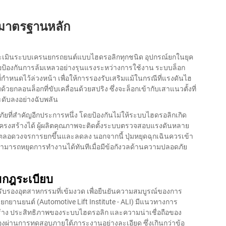
มาตรฐานหลัก
่อประเมินระบบเครนยกรถยนต์แบบไฮดรอลิกทุกชนิด อุปกรณ์ยกในยุค
อป้องกันการล้มเหลวอย่างรุนแรงระหว่างการใช้งาน ระบบล็อก
ำหนดไว้ล่วงหน้า เพื่อให้การรองรับเสริมแม้ในกรณีที่แรงดันไฮ
ยกลอนล็อกที่ขับเคลื่อนด้วยสปริง ซึ่งจะล็อกเข้ากับเสาแนวตั้งที่
ะดับลงอย่างฉับพลัน
ยที่สำคัญอีกประการหนึ่ง โดยป้องกันไม่ให้ระบบไฮดรอลิกเกิด
โครงสร้างได้ ผู้ผลิตคุณภาพจะติดตั้งระบบตรวจสอบแรงดันหลาย
ตลอดวงจรการยกขึ้นและลดลง นอกจากนี้ ปุ่มหยุดฉุกเฉินควรเข้า
านสามารถหยุดการทำงานได้ทันทีเมื่อมีข้อกังวลด้านความปลอดภัย
มกฎระเบียบ
ับรองอุตสาหกรรมที่เข้มงวด เพื่อยืนยันความสมบูรณ์ของการ
ยานยนต์ (Automotive Lift Institute - ALI) มีแนวทางการ
าง ประสิทธิภาพของระบบไฮดรอลิก และความน่าเชื่อถือของ
้องผ่านการทดสอบภายใต้ภาระงานอย่างละเอียด ซึ่งเกินกว่าข้อ