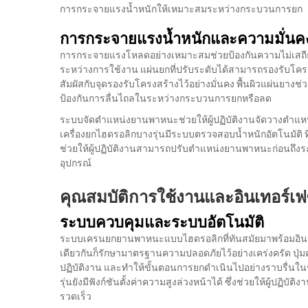
การกระจายแรงน้ำหนักให้เหมาะสมระหว่างกระบวนการยก
การกระจายแรงน้ำหนักและความมั่นค
การกระจายแรงโหลดอย่างเหมาะสมช่วยป้องกันความไม่เสถ
ระหว่างการใช้งาน แผ่นยกที่ปรับระดับได้สามารถรองรับโค
สัมผัสกับจุดรองรับโครงสร้างไว้อย่างมั่นคง พื้นผิวแผ่นยา
ป้องกันการลื่นไถลในระหว่างกระบวนการยกหรือลด
ระบบจัดตำแหน่งยานพาหนะช่วยให้ผู้ปฏิบัติงานจัดวางตำแหน
เครื่องยกไฮดรอลิกบางรุ่นมีระบบตรวจสอบน้ำหนักอัตโนมัติ 
ช่วยให้ผู้ปฏิบัติงานสามารถปรับตำแหน่งยานพาหนะก่อนถึงร
อุปกรณ์
คุณสมบัติการใช้งานและอินเทอร์เฟซ
ระบบควบคุมและระบบอัตโนมัติ
ระบบเครนยกยานพาหนะแบบไฮดรอลิกที่ทันสมัยมาพร้อมอินเทอ
เดียวกันก็รักษามาตรฐานความปลอดภัยไว้อย่างเคร่งครัด ปุ่ม
ปฏิบัติงาน และทำให้ขั้นตอนการยกดำเนินไปอย่างราบรื่นใน
รุ่นยังมีฟังก์ชันตั้งค่าความสูงล่วงหน้าได้ ซึ่งช่วยให้ผู้ปฏ
รวดเร็ว