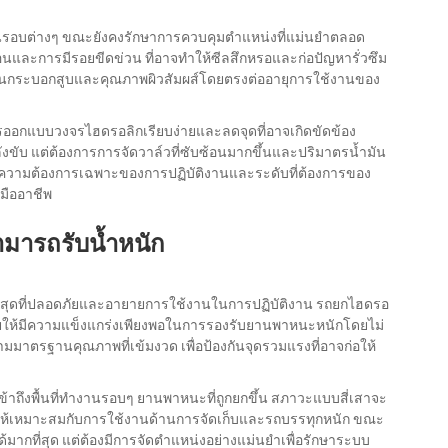
นรอบต่างๆ ขณะยังคงรักษาการควบคุมตำแหน่งที่แม่นยำตลอด
นและการมีรอยขีดข่วน ที่อาจทำให้ซีลสึกหรอและก่อปัญหารั่วซึม
นกระบอกสูบและคุณภาพผิวสัมผส์โดยตรงต่ออายุการใช้งานของ
ารออกแบบวงจรไฮดรอลิกเรียบง่ายและลดจุดที่อาจเกิดขัดข้อง
ับ แต่ต้องการการจัดวาล์วที่ซับซ้อนมากขึ้นและปริมาตรน้ำมัน
่อความต้องการเฉพาะของการปฏิบัติงานและระดับที่ต้องการของ
มืออาชีพ
ารถรับน้ำหนัก
สุดที่ปลอดภัยและอายายการใช้งานในการปฏิบัติงาน
รถยกไฮดรอ
วยให้มีความแข็งแกร่งเพียงพอในการรองรับยานพาหนะหนักโดยไม่
ตามมาตรฐานคุณภาพที่เข้มงวด เพื่อป้องกันจุดรวมแรงที่อาจก่อให้
ึงพื้นที่ทำงานรอบๆ ยานพาหนะที่ถูกยกขึ้น สภาวะแบบสี่เสาจะ
ห้เหมาะสมกับการใช้งานด้านการจัดเก็บและรถบรรทุกหนัก ขณะ
ากที่สุด แต่ต้องมีการจัดตำแหน่งอย่างแม่นยำเพื่อรักษาระบบ