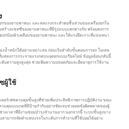
ง
ียรของยานพาหนะ และลดแรงกระทำต่อชิ้นส่วนของเครื่องยกใน
รงสร้างแชสซีของยานพาหนะที่มีรูปแบบแตกต่างกัน พร้อมคงการ
งช่วยปกป้องผิวเคลือบของยานพาหนะ และให้แรงยึดเกาะที่แน่นหนา
่งน้ำหนักได้อย่างเหมาะสม ก่อนเริ่มลำดับขั้นตอนการยก โมเดล
ที่แสดงการกระจายแรงกดบนจุดยกแบบเรียลไทม์ ข้อมูลย้อนกลับนี้
ะดับความสูงสูงสุด ช่วยเพิ่มความปลอดภัยและยืดอายุการใช้งาน
ผู้ใช้
ร์เฟซควบคุมขั้นสูงที่ช่วยเพิ่มประสิทธิภาพการปฏิบัติงาน ขณะ
ควบคุมแบบกดที่มีป้ายกำกับอย่างชัดเจนช่วยลดข้อผิดพลาดของผู้
ช่วงเวลาที่มีงานซ่อมบำรุงจำนวนมาก นอกจากนี้ ระบบขั้นสูงบาง
ิบัติงานสามารถจัดตำแหน่งรถในระดับการทำงานที่ใช้บ่อยได้อย่าง