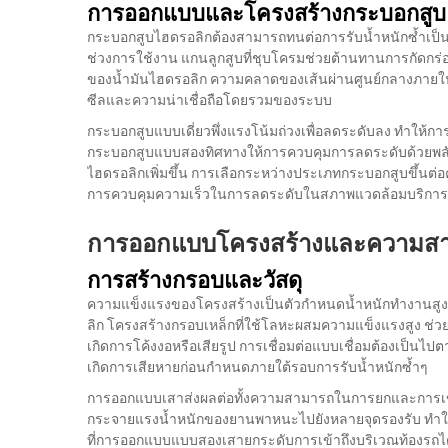
การออกแบบและโครงสร้างกระบอกสูบ
กระบอกสูบไฮดรอลิกต้องสามารถทนต่อการรับน้ำหนักซ้ำเป็
ช่วงการใช้งาน แกนลูกสูบที่ชุบโครมช่วยต้านทานการกัดกร่อ
ของน้ำมันไฮดรอลิก ความคลาดของเส้นผ่านศูนย์กลางภายใ
ซีลและความน่าเชื่อถือโดยรวมของระบบ
กระบอกสูบแบบเดี่ยวพึ่งแรงโน้มถ่วงเพื่อลดระดับลง ทำให้ก
กระบอกสูบแบบสองทิศทางให้การควบคุมการลดระดับด้วยพลังข
ไฮดรอลิกเพิ่มขึ้น การเลือกระหว่างประเภทกระบอกสูบขึ้นต
การควบคุมความเร็วในการลดระดับในสภาพแวดล้อมบริการ
การออกแบบโครงสร้างและความสาม
การสร้างกรอบและวัสดุ
ความแข็งแรงของโครงสร้างเป็นตัวกำหนดน้ำหนักทำงานสูง
ลิก
โครงสร้างกรอบเหล็กที่ใช้โลหะผสมความแข็งแรงสูง ช่
เกิดการโค้งงอหรือเสียรูป การเชื่อมต่อแบบเชื่อมต้องเป็นไป
เกิดการเสียหายก่อนกำหนดภายใต้รอบการรับน้ำหนักซ้ำๆ
การออกแบบเสาส่งผลต่อทั้งความสามารถในการยกและการเข้าถ
กระจายแรงน้ำหนักของยานพาหนะไปยังหลายจุดรองรับ ทำใ
ที่การออกแบบแบบสองเสายกระดับการเข้าถึงบริเวณท้องรถได้ม