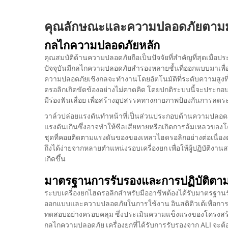
คุณลักษณะและความปลอดภัยตาม
กลไกความปลอดภัยหลัก
คุณสมบัติด้านความปลอดภัยถือเป็นปัจจัยที่สำคัญที่สุดเมื
ปัจจุบันมีกลไกความปลอดภัยสำรองหลายชั้นที่ออกแบบมาเพื่
ความปลอดภัยเชิงกลจะทำงานโดยอัตโนมัติที่ระดับความสูงที่ก
ดรอลิกเกิดขัดข้องอย่างไม่คาดคิด โดยปกติระบบนี้จะประกอบด้ว
มีร่องฟันเลื่อย เพื่อสร้างอุปสรรคทางกายภาพป้องกันการลดร
วาล์วปล่อยแรงดันทำหน้าที่เป็นส่วนประกอบด้านความปลอดภั
แรงดันเกินซึ่งอาจทำให้ซีลเสียหายหรือเกิดการล้มเหลวของ
ชุดที่คอยติดตามแรงดันของของเหลวไฮดรอลิกอย่างต่อเนื่อง
ถึงได้ง่ายจากหลายตำแหน่งรอบเครื่องยก เพื่อให้ผู้ปฏิบัติง
เกิดขึ้น
มาตรฐานการรับรองและการปฏิบัติตา
ระบบเครื่องยกไฮดรอลิกสำหรับมืออาชีพต้องได้รับมาตรฐานร
ออกแบบและความปลอดภัยในการใช้งาน อินสติติวเต้เพื่อการยก
ทดสอบอย่างครอบคลุม ซึ่งประเมินความแข็งแรงของโครงสร้
กลไกความปลอดภัย เครื่องยกที่ได้รับการรับรองจาก ALI จะต