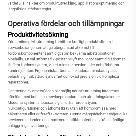
värdefulla insikter om produktutveckling, applikationsoptimering och
långsiktiga stödstrategier.
Operativa fördelar och tillämpningar
Produktivitetsökning
Yrkesmässig lyftutrustning förbättrar kraftigt produktiviteten i
serviceboxar genom att ge obegränsad åtkomst till
fordonskomponenter samtidigt som bekväma arbetspositioner
bibehålls. En väl utformad
2-poster billyft
möjliggör samtidig åtkomst
till flera fordonssystem, vilket minskar service-tider och förbättrar
kundnöjdheten. Ergonomiska fördelar inkluderar minskad fysisk
belastning, förbättrad synbarhet och ökad precision vid komplexa
reparationer.
Optimering av arbetsflöden blir möjlig när lyftutrustning integreras
sömlöst med befintliga serviceprocedurer och utrustningslayouter.
Moderna system anpassar sig till olika fordonstyper,
hjulkonfigurationer och åtkomstkrav utan att kompromissa med
säkerheten eller driftseffektiviteten. Denna mångsidighet stödjer olika
serviceerbjudanden och maximerar intäktspotentialen från befintliga
anläggningsinvesteringar.