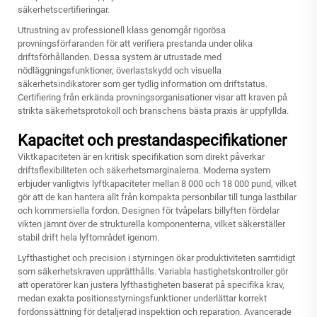
säkerhetscertifieringar.
Utrustning av professionell klass genomgår rigorösa
provningsförfaranden för att verifiera prestanda under olika
driftsförhållanden. Dessa system är utrustade med
nödläggningsfunktioner, överlastskydd och visuella
säkerhetsindikatorer som ger tydlig information om driftstatus.
Certifiering från erkända provningsorganisationer visar att kraven på
strikta säkerhetsprotokoll och branschens bästa praxis är uppfyllda.
Kapacitet och prestandaspecifikationer
Viktkapaciteten är en kritisk specifikation som direkt påverkar
driftsflexibiliteten och säkerhetsmarginalerna. Moderna system
erbjuder vanligtvis lyftkapaciteter mellan 8 000 och 18 000 pund, vilket
gör att de kan hantera allt från kompakta personbilar till tunga lastbilar
och kommersiella fordon. Designen för tvåpelars billyften fördelar
vikten jämnt över de strukturella komponenterna, vilket säkerställer
stabil drift hela lyftområdet igenom.
Lyfthastighet och precision i styrningen ökar produktiviteten samtidigt
som säkerhetskraven upprätthålls. Variabla hastighetskontroller gör
att operatörer kan justera lyfthastigheten baserat på specifika krav,
medan exakta positionsstyrningsfunktioner underlättar korrekt
fordonssättning för detaljerad inspektion och reparation. Avancerade