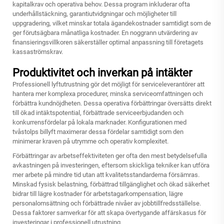
kapitalkrav och operativa behov. Dessa program inkluderar ofta
underhållstäckning, garantiutvidgningar och möjligheter till
uppgradering, vilket minskar totala ägandekostnader samtidigt som de
ger förutsägbara månatliga kostnader. En noggrann utvärdering av
finansieringsvillkoren säkerställer optimal anpassning till företagets
kassaströmskrav.
Produktivitet och inverkan på intäkter
Professionell lyftutrustning gör det möjligt för serviceleverantörer att
hantera mer komplexa procedurer, minska serviceomfattningen och
förbättra kundnöjdheten. Dessa operativa förbättringar översätts direkt
till ökad intäktspotential, förbättrade serviceerbjudanden och
konkurrensfördelar på lokala marknader. Konfigurationen med
tvåstolps billyft maximerar dessa fördelar samtidigt som den
minimerar kraven på utrymme och operativ komplexitet.
Förbättringar av arbetseffektiviteten ger ofta den mest betydelsefulla
avkastningen på investeringen, eftersom skickliga tekniker kan utföra
mer arbete på mindre tid utan att kvalitetsstandarderna försämras.
Minskad fysisk belastning, förbättrad tillgänglighet och ökad säkerhet
bidrar till lägre kostnader för arbetstagarkompensation, lägre
personalomsättning och förbättrade nivåer av jobbtillfredsställelse.
Dessa faktorer samverkar för att skapa övertygande affärskasus för
investeringar i professionell utrustning.