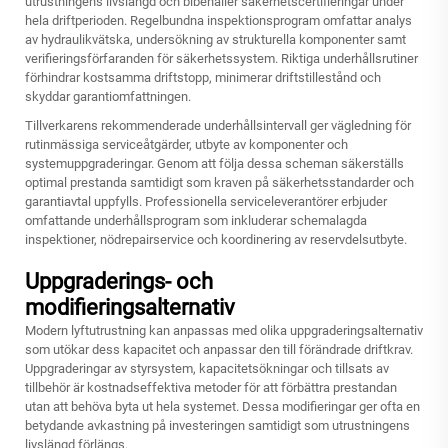
utrustningens livslängd och bibehåller säkerhetscertifieringar under
hela driftperioden. Regelbundna inspektionsprogram omfattar analys
av hydraulikvätska, undersökning av strukturella komponenter samt
verifieringsförfaranden för säkerhetssystem. Riktiga underhållsrutiner
förhindrar kostsamma driftstopp, minimerar driftstillestånd och
skyddar garantiomfattningen.
Tillverkarens rekommenderade underhållsintervall ger vägledning för
rutinmässiga serviceåtgärder, utbyte av komponenter och
systemuppgraderingar. Genom att följa dessa scheman säkerställs
optimal prestanda samtidigt som kraven på säkerhetsstandarder och
garantiavtal uppfylls. Professionella serviceleverantörer erbjuder
omfattande underhållsprogram som inkluderar schemalagda
inspektioner, nödrepairservice och koordinering av reservdelsutbyte.
Uppgraderings- och
modifieringsalternativ
Modern lyftutrustning kan anpassas med olika uppgraderingsalternativ
som utökar dess kapacitet och anpassar den till förändrade driftkrav.
Uppgraderingar av styrsystem, kapacitetsökningar och tillsats av
tillbehör är kostnadseffektiva metoder för att förbättra prestandan
utan att behöva byta ut hela systemet. Dessa modifieringar ger ofta en
betydande avkastning på investeringen samtidigt som utrustningens
livslängd förlängs.