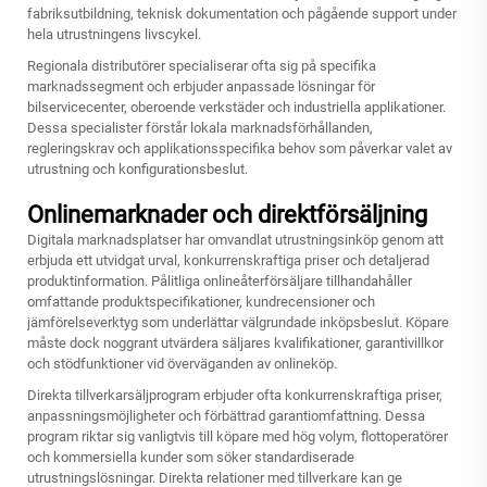
fabriksutbildning, teknisk dokumentation och pågående support under
hela utrustningens livscykel.
Regionala distributörer specialiserar ofta sig på specifika
marknadssegment och erbjuder anpassade lösningar för
bilservicecenter, oberoende verkstäder och industriella applikationer.
Dessa specialister förstår lokala marknadsförhållanden,
regleringskrav och applikationsspecifika behov som påverkar valet av
utrustning och konfigurationsbeslut.
Onlinemarknader och direktförsäljning
Digitala marknadsplatser har omvandlat utrustningsinköp genom att
erbjuda ett utvidgat urval, konkurrenskraftiga priser och detaljerad
produktinformation. Pålitliga onlineåterförsäljare tillhandahåller
omfattande produktspecifikationer, kundrecensioner och
jämförelseverktyg som underlättar välgrundade inköpsbeslut. Köpare
måste dock noggrant utvärdera säljares kvalifikationer, garantivillkor
och stödfunktioner vid överväganden av onlineköp.
Direkta tillverkarsäljprogram erbjuder ofta konkurrenskraftiga priser,
anpassningsmöjligheter och förbättrad garantiomfattning. Dessa
program riktar sig vanligtvis till köpare med hög volym, flottoperatörer
och kommersiella kunder som söker standardiserade
utrustningslösningar. Direkta relationer med tillverkare kan ge