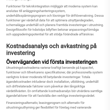
Funktioner för teknikintegration möjliggör att moderna system kan
anslutas till anläggningshanteringssystem,
underhållsspårningsprogram och lösningar för driftövervakning. Dessa
funktioner ger värdefull data för att optimera utnyttjandegraden,
schemalägga underhåll och planera framtida investeringar i utrustning.
Designfilosofin för tvåstolps billyften betonar anpassningsförmåga
och uppgraderingspotential för att stödja förändrade affärskrav.
Kostnadsanalys och avkastning på
investering
Överväganden vid första investeringen
Utrustningskostnaderna varierar kraftigt beroende på kapacitet,
funktioner och tillverkarens specifikationer, där professionella system
vanligtvis kräver moderata till betydande investeringar. Totala
ägandekostnaden inkluderar dock installation, utbildning, underhåll
och driftrelaterade faktorer som påverkar den långsiktiga
värdetillväxten. En omfattande kostnadsanalys bör utvärdera samtliga
ägandefaktorer för att fastställa den verkliga investeringsvärdet.
Finansieringsalternativ, leasingprogram och alternativ för
utrustningsuthyrning ger flexibilitet för företag med varierande