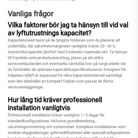
Vanliga frågor
Vilka faktorer bör jag ta hänsyn till vid val
av lyftutrustnings kapacitet?
Kapacitetsvalet beror på de tyngsta fordonen som du planerar att
underhålla, där säkerhetsmarginaler vanligtvis kräver 25–30 %
överskottskapacitet jämfört med fordonets maximala vikt. Ta hänsyn
till framtida verksamhetsutveckling, planer på att utöka
serviceerbjudandet och eventuella särskilda krav på tungt arbete när
du fastställer de optimala kapacitetsspecifikationerna. Designen för
tvåpelars billyft är anpassad för olika kapacitetsintervall samtidigt
som den bibehåller en kompakt fotplan som passar de flesta
serviceanläggningar.
Hur lång tid kräver professionell
installation vanligtvis
Professionell installation kräver vanligtvis 1–2 dagar för
standardkonfigurationer, inklusive grundberedning,
utrustningsmontering och systemstart. Komplexa installationer som
innebär elupgraderingar, golvmodifikationer eller specialkonfigurationer