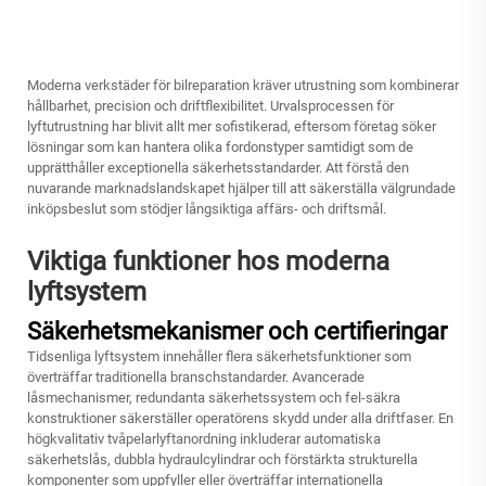
Moderna verkstäder för bilreparation kräver utrustning som kombinerar
hållbarhet, precision och driftflexibilitet. Urvalsprocessen för
lyftutrustning har blivit allt mer sofistikerad, eftersom företag söker
lösningar som kan hantera olika fordonstyper samtidigt som de
upprätthåller exceptionella säkerhetsstandarder. Att förstå den
nuvarande marknadslandskapet hjälper till att säkerställa välgrundade
inköpsbeslut som stödjer långsiktiga affärs- och driftsmål.
Viktiga funktioner hos moderna
lyftsystem
Säkerhetsmekanismer och certifieringar
Tidsenliga lyftsystem innehåller flera säkerhetsfunktioner som
överträffar traditionella branschstandarder. Avancerade
låsmechanismer, redundanta säkerhetssystem och fel-säkra
konstruktioner säkerställer operatörens skydd under alla driftfaser. En
högkvalitativ tvåpelarlyftanordning inkluderar automatiska
säkerhetslås, dubbla hydraulcylindrar och förstärkta strukturella
komponenter som uppfyller eller överträffar internationella