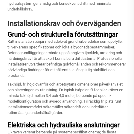
hydraulsystem ger smidig och konsekvent drift med minimala
underhållskrav.
Installationskrav och överväganden
Grund- och strukturella förutsättningar
Rätt installation börjar med adekvat grundförberedelse som uppfyller
tillverkarens specifikationer och lokala byggnadsbestämmelser.
Betonggrundläggningar måste uppnå angiven tjocklek, armering och
härdningskrav för att säkert kunna bära driftlasterna. Professionella
installatörer utvärderar befintliga golvförhållanden och rekommenderar
nödvändiga ändringar för att säkerställa långsiktig stabilitet och
prestanda.
Takhöjd, fri höjd ovanför och arbetsytans dimensioner påverkar valet
och placeringen av utrustning. En typisk tvåpelarlift för bilar kräver en
minsta takhöjd mellan 3,4 och 4,3 meter, beroende på specifik
modellkonfiguration och avsedd användning. Tillräcklig fri plats runt
installationsområdet säkerställer säker drift och underlättar
rutinmässiga underhållsåtgärder.
Elektriska och hydrauliska anslutningar
Elkraven varierar beroende på systemspecifikationerna; de flesta