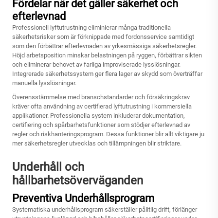
Fördelar när det gäller säkerhet och
efterlevnad
Professionell lyftutrustning eliminierar många traditionella
säkerhetsrisker som är förknippade med fordonsservice samtidigt
som den förbättrar efterlevnaden av yrkesmässiga säkerhetsregler.
Höjd arbetsposition minskar belastningen på ryggen, förbättrar sikten
och eliminerar behovet av farliga improviserade lysslösningar.
Integrerade säkerhetssystem ger flera lager av skydd som överträffar
manuella lysslösningar.
Överensstämmelse med branschstandarder och försäkringskrav
kräver ofta användning av certifierad lyftutrustning i kommersiella
applikationer. Professionella system inkluderar dokumentation,
certifiering och spårbarhetsfunktioner som stödjer efterlevnad av
regler och riskhanteringsprogram. Dessa funktioner blir allt viktigare ju
mer säkerhetsregler utvecklas och tillämpningen blir striktare.
Underhåll och
hållbarhetsöverväganden
Preventiva Underhållsprogram
Systematiska underhållsprogram säkerställer pålitlig drift, förlänger