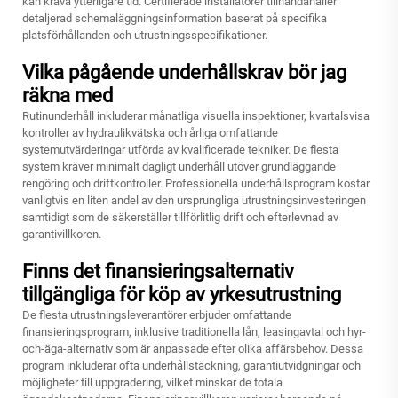
kan kräva ytterligare tid. Certifierade installatörer tillhandahåller
detaljerad schemaläggningsinformation baserat på specifika
platsförhållanden och utrustningsspecifikationer.
Vilka pågående underhållskrav bör jag
räkna med
Rutinunderhåll inkluderar månatliga visuella inspektioner, kvartalsvisa
kontroller av hydraulikvätska och årliga omfattande
systemutvärderingar utförda av kvalificerade tekniker. De flesta
system kräver minimalt dagligt underhåll utöver grundläggande
rengöring och driftkontroller. Professionella underhållsprogram kostar
vanligtvis en liten andel av den ursprungliga utrustningsinvesteringen
samtidigt som de säkerställer tillförlitlig drift och efterlevnad av
garantivillkoren.
Finns det finansieringsalternativ
tillgängliga för köp av yrkesutrustning
De flesta utrustningsleverantörer erbjuder omfattande
finansieringsprogram, inklusive traditionella lån, leasingavtal och hyr-
och-äga-alternativ som är anpassade efter olika affärsbehov. Dessa
program inkluderar ofta underhållstäckning, garantiutvidgningar och
möjligheter till uppgradering, vilket minskar de totala