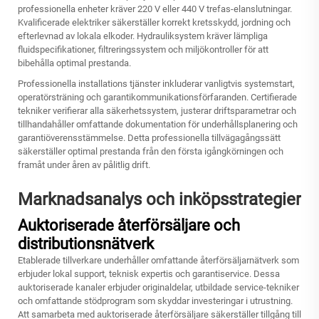
professionella enheter kräver 220 V eller 440 V trefas-elanslutningar.
Kvalificerade elektriker säkerställer korrekt kretsskydd, jordning och
efterlevnad av lokala elkoder. Hydrauliksystem kräver lämpliga
fluidspecifikationer, filtreringssystem och miljökontroller för att
bibehålla optimal prestanda.
Professionella installations tjänster inkluderar vanligtvis systemstart,
operatörsträning och garantikommunikationsförfaranden. Certifierade
tekniker verifierar alla säkerhetssystem, justerar driftsparametrar och
tillhandahåller omfattande dokumentation för underhållsplanering och
garantiöverensstämmelse. Detta professionella tillvägagångssätt
säkerställer optimal prestanda från den första igångkörningen och
framåt under åren av pålitlig drift.
Marknadsanalys och inköpsstrategier
Auktoriserade återförsäljare och
distributionsnätverk
Etablerade tillverkare underhåller omfattande återförsäljarnätverk som
erbjuder lokal support, teknisk expertis och garantiservice. Dessa
auktoriserade kanaler erbjuder originaldelar, utbildade service-tekniker
och omfattande stödprogram som skyddar investeringar i utrustning.
Att samarbeta med auktoriserade återförsäljare säkerställer tillgång till