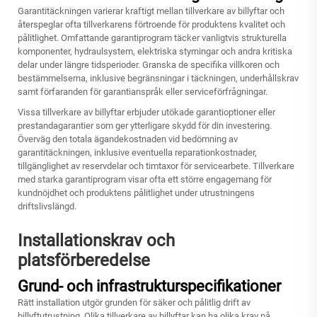
Garantitäckningen varierar kraftigt mellan tillverkare av billyftar och
återspeglar ofta tillverkarens förtroende för produktens kvalitet och
pålitlighet. Omfattande garantiprogram täcker vanligtvis strukturella
komponenter, hydraulsystem, elektriska styrningar och andra kritiska
delar under längre tidsperioder. Granska de specifika villkoren och
bestämmelserna, inklusive begränsningar i täckningen, underhållskrav
samt förfaranden för garantianspråk eller serviceförfrågningar.
Vissa tillverkare av billyftar erbjuder utökade garantioptioner eller
prestandagarantier som ger ytterligare skydd för din investering.
Överväg den totala ägandekostnaden vid bedömning av
garantitäckningen, inklusive eventuella reparationkostnader,
tillgänglighet av reservdelar och timtaxor för servicearbete. Tillverkare
med starka garantiprogram visar ofta ett större engagemang för
kundnöjdhet och produktens pålitlighet under utrustningens
driftslivslängd.
Installationskrav och
platsförberedelse
Grund- och infrastrukturspecifikationer
Rätt installation utgör grunden för säker och pålitlig drift av
billyftutrustning. Olika tillverkare av billyftar kan ha olika krav på