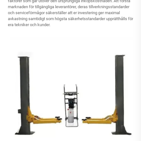
faktorer som går utöver den ursprungliga inköpskostnaden. Att förstå
marknaden för tillgängliga leverantörer, deras tillverkningsstandarder
och serviceförmågor säkerställer att er investering ger maximal
avkastning samtidigt som högsta säkerhetsstandarder upprätthålls för
era tekniker och kunder.