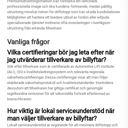
Premiumutrustningsmärken kan förstärka din verkstads
professionella image och öka kundens förtroende, medan pålitlig
utrustning minskar risken för driftstopp som kan skada kundrelationer.
Möjligheten att hantera ett bredare utbud av fordon eller erbjuda
specialiserade tjänster motiverar ofta investeringen i överlägsen
utrustning från erkända tillverkare.
Vanliga frågor
Vilka certifieringar bör jag leta efter när
jag utvärderar tillverkare av billyftar?
Sök efter tillverkare som är certifierade av Automotive Lift Institute
(ALI), ISO:s kvalitetsledningssystem och relevanta regionala
säkerhetscertifieringar. Dessa certifieringar visar att man följer
etablerade säkerhetsprotokoll och kvalitetsstandarder. Kontrollera
dessutom att tillverkaren har giltiga certifikat och genomgår
regelbundna revisioner för att säkerställa fortsatt efterlevnad av
branschkraven.
Hur viktig är lokal serviceunderstöd när
man väljer tillverkare av billyftar?
Lokalt serviceunderstöd är avgörande för att minimera driftstopp och