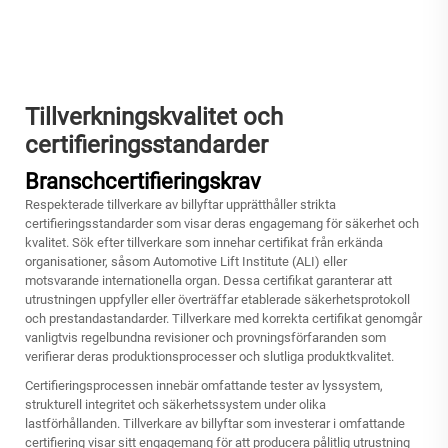
Tillverkningskvalitet och
certifieringsstandarder
Branschcertifieringskrav
Respekterade tillverkare av billyftar upprätthåller strikta
certifieringsstandarder som visar deras engagemang för säkerhet och
kvalitet. Sök efter tillverkare som innehar certifikat från erkända
organisationer, såsom Automotive Lift Institute (ALI) eller
motsvarande internationella organ. Dessa certifikat garanterar att
utrustningen uppfyller eller överträffar etablerade säkerhetsprotokoll
och prestandastandarder. Tillverkare med korrekta certifikat genomgår
vanligtvis regelbundna revisioner och provningsförfaranden som
verifierar deras produktionsprocesser och slutliga produktkvalitet.
Certifieringsprocessen innebär omfattande tester av lyssystem,
strukturell integritet och säkerhetssystem under olika
lastförhållanden. Tillverkare av billyftar som investerar i omfattande
certifiering visar sitt engagemang för att producera pålitlig utrustning