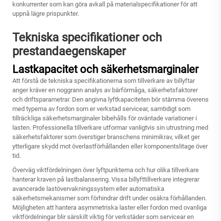
konkurrenter som kan göra avkall på materialspecifikationer för att
uppnå lägre prispunkter.
Tekniska specifikationer och
prestandaegenskaper
Lastkapacitet och säkerhetsmarginaler
Att förstå de tekniska specifikationerna som tillverkare av billyftar
anger kräver en noggrann analys av bärförmåga, säkerhetsfaktorer
och driftsparametrar. Den angivna lyftkapaciteten bör stämma överens
med typerna av fordon som er verkstad servicear, samtidigt som
tillräckliga säkerhetsmarginaler bibehålls för oväntade variationer i
lasten. Professionella tillverkare utformar vanligtvis sin utrustning med
säkerhetsfaktorer som överstiger branschens minimikrav, vilket ger
ytterligare skydd mot överlastförhållanden eller komponentslitage över
tid.
Överväg viktfördelningen över lyftpunkterna och hur olika tillverkare
hanterar kraven på lastbalansering. Vissa billyfttillverkare integrerar
avancerade lastövervakningssystem eller automatiska
säkerhetsmekanismer som förhindrar drift under osäkra förhållanden.
Möjligheten att hantera asymmetriska laster eller fordon med ovanliga
viktfördelningar blir särskilt viktig för verkstäder som servicear en