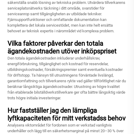
säkerställa snabb lösning av tekniska problem. Utvärdera tillverkarens
serviceplatsnätverks täckning i ditt område, svarstider för
serviceanrop samt tillgängligheten av utbildade tekniker.
Fjärrsupportfunktioner och omfattande dokumentation kan
komplettera det lokala servicestödet, men kan inte helt ersätta
behovet av teknisk expertis i närområdet vid komplexa problem.
Vilka faktorer påverkar den totala
ägandekostnaden utöver inköpspriset
Den totala ägandekostnaden inkluderar underhållskrav,
energiförbrukning, tillgänglighet och kostnad för reservdelar,
utbildningskostnader, försäkringspremier samt eventuella kostnader
för driftstopp. Ta hänsyn till utrustningens förväntade livslängd,
garantiomfattning och tillverkarens rykte vad gäller tillförlitlighet när du
beräknar långsiktiga ägandekostnader. Utrustning av högre kvalitet
från etablerade bilställdverkstillverkare ger ofta bättre långsiktig värde
trots högre initiala investeringar.
Hur fastställer jag den lämpliga
lyftkapaciteten för mitt verkstadss behov
Analysera viktområdet för fordonen som er verkstad vanligtvis
underhåller och lägg till en säkerhetsmarginal på minst 20–30 % över