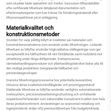
som skyddar både operatörer och fordon. Dessutom tillhandahåller
ofta certifierade tillverkare detaljerad dokumentation och
efterlevnadsregister som kan krävas för försäkringsändamål eller
tillsynsinspektioner på er anläggning.
Materialkvalitet och
konstruktionsmetoder
Grunden för varje pålitlig billyft är kvaliteten på materialen och
konstruktionsmetoderna som används under tillverkningen. Ledande
tillverkare av billyftar använder högkvalitativa stållegeringar som ger
exceptionellt bra hållfasthets-till-vikt-förhållande samt motstånd mot
utmattning under långa driftperioder. Svetsprocesser,
värmebehandlingsprocedurer och ytbehandlingstekniker bidrar alla till
den slutliga produktens övergripande hållbarhet och
prestandaegenskaper.
Granska tillverkningsprocesserna hos potentiella leverantörer,
inklusive deras kvalitetskontrollåtgärder och provningsprotokoll.
Etablerade tillverkare av billyftar använder vanligtvis automatiserade
svetssystem, precisionsbearbetningsutrustning och omfattande
inspektionsförfaranden som säkerställer konsekvent kvalitet över hela
deras produktsortiment. Användningen av avancerad metallurgi och
ingenjörsteknik skiljer ofta premiumtillverkare från budgetinriktade