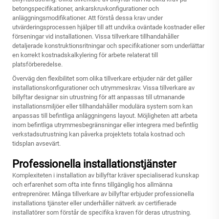
betongspecifikationer, ankarskruvkonfigurationer och
anläggningsmodifikationer. Att förstå dessa krav under
utvärderingsprocessen hjälper till att undvika oväntade kostnader eller
förseningar vid installationen. Vissa tillverkare tillhandahåller
detaljerade konstruktionsritningar och specifikationer som underlättar
en korrekt kostnadskalkylering för arbete relaterat till
platsförberedelse.
Överväg den flexibilitet som olika tillverkare erbjuder när det gäller
installationskonfigurationer och utrymmeskrav. Vissa tillverkare av
billyftar designar sin utrustning för att anpassas till utmanande
installationsmiljöer eller tillhandahåller modulära system som kan
anpassas till befintliga anläggningens layout. Möjligheten att arbeta
inom befintliga utrymmesbegränsningar eller integrera med befintlig
verkstadsutrustning kan påverka projektets totala kostnad och
tidsplan avsevärt.
Professionella installationstjänster
Komplexiteten i installation av billyftar kräver specialiserad kunskap
och erfarenhet som ofta inte finns tillgänglig hos allmänna
entreprenörer. Många tillverkare av billyftar erbjuder professionella
installations tjänster eller underhåller nätverk av certifierade
installatörer som förstår de specifika kraven för deras utrustning.