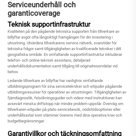
Serviceunderhåll och
garanticoverage
Teknisk supportinfrastruktur
Kvaliteten på den pågående tekniska supporten från tillverkare av
billyftar avgör ofta långsiktigt framgången för din investering i
utrustning. Utvärdera tillverkarens service nätverk, svarstider för
tekniska frågor samt tillgängligheten av kvalificerade tekniker i ditt
geografiska område. En omfattande supportinfrastruktur inkluderar
telefon- och online-teknisk assistans, detaljerad
underhållsdokumentation samt tillgång till originalreservdelar vid
behov.
Ledande tillverkare av billyftar har vanligtvis omfattande
utbildningsprogram för sina servicetekniker och erbjuder pågående
utbildningsresurser för operatörer av utrustningen. Tillgängligheten av
fjärrdiagnostik, felsökningsguider och videor med instruktioner kan
avsevärt minska driftstopp när mindre problem uppstår. Överväg om
tillverkaren erbjuder på-plats-servicebesök, nödstödsoptioner eller
underhållsavtal som stämmer överens med dina operativa krav och
budgetbegränsningar.
Garantivillkor och täckningsomfattning