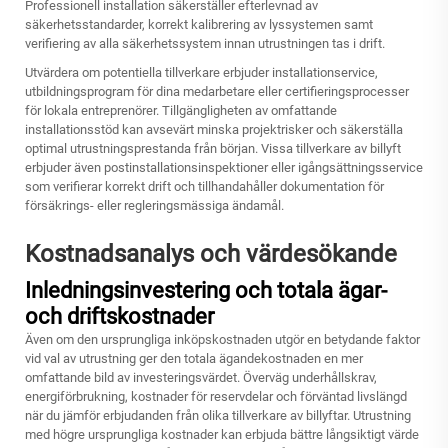
Professionell installation säkerställer efterlevnad av
säkerhetsstandarder, korrekt kalibrering av lyssystemen samt
verifiering av alla säkerhetssystem innan utrustningen tas i drift.
Utvärdera om potentiella tillverkare erbjuder installationservice,
utbildningsprogram för dina medarbetare eller certifieringsprocesser
för lokala entreprenörer. Tillgängligheten av omfattande
installationsstöd kan avsevärt minska projektrisker och säkerställa
optimal utrustningsprestanda från början. Vissa
tillverkare av billyft
erbjuder även postinstallationsinspektioner eller igångsättningsservice
som verifierar korrekt drift och tillhandahåller dokumentation för
försäkrings- eller regleringsmässiga ändamål.
Kostnadsanalys och värdesökande
Inledningsinvestering och totala ägar-
och driftskostnader
Även om den ursprungliga inköpskostnaden utgör en betydande faktor
vid val av utrustning ger den totala ägandekostnaden en mer
omfattande bild av investeringsvärdet. Överväg underhållskrav,
energiförbrukning, kostnader för reservdelar och förväntad livslängd
när du jämför erbjudanden från olika tillverkare av billyftar. Utrustning
med högre ursprungliga kostnader kan erbjuda bättre långsiktigt värde