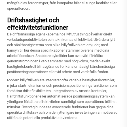
mångfald av fordonstyper, från kompakta bilar till tunga lastbilar eller
specialfordon.
Driftshastighet och
effektivitetsfunktioner
De driftsmässiga egenskaperna hos lyftutrustning påverkar direkt
verkstadsproduktiviteten och teknikernas effektivitet. Utvärdera lyft-
och sänkhastigheterna som olika billyfttillverkare erbjuder, med
hänsyn till hur dessa specifikationer stämmer överens med dina
arbetsflödeskrav. Snabbare cykeltider kan avsevärt förbättra
genomströmningen i verksamheter med hög volym, medan exakt
hastighetskontroll blir avgörande för känslomässigt känslomässiga
positioneringsoperationer eller vid arbete med värdefulla fordon.
Modern billyfttillverkare integrerar ofta variabla hastighetskontroller,
mjuka startmekanismer och precisionspositioneringsfunktioner som
förbättrar driftsflexibiliteten. Integrationen av smarta kontroller,
fjärrdriftsfunktioner eller automatiserade positioneringssystem kan
ytterligare förbättra effektiviteten samtidigt som operatörens trötthet
minskar. Överväg hur dessa avancerade funktioner kan gagna dina
specifika driftskrav och om den ytterligare investeringen är motiverad
utifrån de potentiella produktivitetsvinsterna.