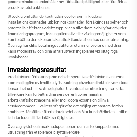
genom minskade underhållskrav, förbättrad pålitlighet eller förstärkta
produktivitetsfunktioner.
Utveckla omfattande kostnadsmodeller som inkluderar
installationskostnader, utbildningskostnader, försäkringsaspekter och
potentiella effekter av driftstopp. Vissa tillverkare av billyftar erbjuder
finansieringsprogram, leasingalternativ eller växlingsmöjligheter som
kan förbättra den ekonomiska attraktionskraften hos deras utrustning.
Överväg hur olika betalningsstrukturer stämmer överens med dina
kassaflödeskrav och dina affärsutvecklingsplaner vid slutgiltiga
urvalsbegär.
Investeringsresultat
Produktivitetsförbättringarna och de operativa effektivitetsvinsterna
som möjliggörs av kvalitetslyftutrustning påverkar direkt din verkstads
lönsamhet och tillväxtmöjligheter. Utvärdera hur utrustning från olika
tillverkare kan förbättra dina servicefunktioner, minska
arbetskraftskostnaderna eller möjliggöra expansion till nya
serviceområden. Kvalitetslyft gör ofta det möjligt att hantera fordon
snabbare, förbättra säkerhetsrekordet och öka kundnöjdheten – vilket
i sin tur leder till fler intäktsmöjligheter.
Överväg ryktet och marknadspositionen som är förknippade med
utrustning från etablerade billyfttillverkare.