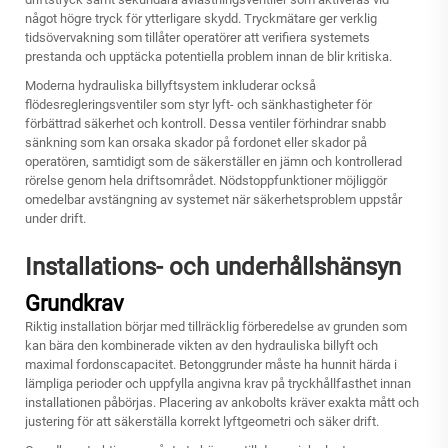
något högre tryck för ytterligare skydd. Tryckmätare ger verklig
tidsövervakning som tillåter operatörer att verifiera systemets
prestanda och upptäcka potentiella problem innan de blir kritiska.
Moderna hydrauliska billyftsystem inkluderar också
flödesregleringsventiler som styr lyft- och sänkhastigheter för
förbättrad säkerhet och kontroll. Dessa ventiler förhindrar snabb
sänkning som kan orsaka skador på fordonet eller skador på
operatören, samtidigt som de säkerställer en jämn och kontrollerad
rörelse genom hela driftsområdet. Nödstoppfunktioner möjliggör
omedelbar avstängning av systemet när säkerhetsproblem uppstår
under drift.
Installations- och underhållshänsyn
Grundkrav
Riktig installation börjar med tillräcklig förberedelse av grunden som
kan bära den kombinerade vikten av den hydrauliska billyft och
maximal fordonscapacitet. Betonggrunder måste ha hunnit härda i
lämpliga perioder och uppfylla angivna krav på tryckhållfasthet innan
installationen påbörjas. Placering av ankobolts kräver exakta mått och
justering för att säkerställa korrekt lyftgeometri och säker drift.