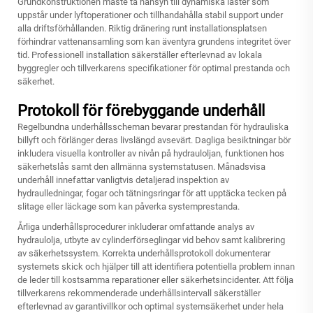
Grundkonstruktionen måste ta hänsyn till dynamiska laster som
uppstår under lyftoperationer och tillhandahålla stabil support under
alla driftsförhållanden. Riktig dränering runt installationsplatsen
förhindrar vattenansamling som kan äventyra grundens integritet över
tid. Professionell installation säkerställer efterlevnad av lokala
byggregler och tillverkarens specifikationer för optimal prestanda och
säkerhet.
Protokoll för förebyggande underhåll
Regelbundna underhållsscheman bevarar prestandan för hydrauliska
billyft och förlänger deras livslängd avsevärt. Dagliga besiktningar bör
inkludera visuella kontroller av nivån på hydrauloljan, funktionen hos
säkerhetslås samt den allmänna systemstatusen. Månadsvisa
underhåll innefattar vanligtvis detaljerad inspektion av
hydraulledningar, fogar och tätningsringar för att upptäcka tecken på
slitage eller läckage som kan påverka systemprestanda.
Årliga underhållsprocedurer inkluderar omfattande analys av
hydraulolja, utbyte av cylinderförseglingar vid behov samt kalibrering
av säkerhetssystem. Korrekta underhållsprotokoll dokumenterar
systemets skick och hjälper till att identifiera potentiella problem innan
de leder till kostsamma reparationer eller säkerhetsincidenter. Att följa
tillverkarens rekommenderade underhållsintervall säkerställer
efterlevnad av garantivillkor och optimal systemsäkerhet under hela