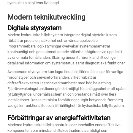
hydrauliska billyftens livslängd.
Modern teknikutveckling
Digitala styrsystem
Modern hydrauliska billyftsystem integrerar digital styrteknik som
förbättrar precision, säkerhet och användarupplevelse.
Programmerbara logikstyrningar övervakar systemparametrar
kontinuerligt och ger automatiserade säkerhetsåtgärder vid upptäckt
av onormala förhållanden. Skärmgränssnitt förenklar drift och ger
detaljerad information om systemstatus samt diagnostiska funktioner.
Avancerade styrsystem kan lagra flera höjdförinställningar för vanliga
fordonstyper och serviceförfaranden, vilket förbättrar
driftseffektiviteten i serviceverksamheter med hög belastning.
Fjärrövervakningsfunktioner gör det möjligt för anläggschefer att spåra
lyftutnyttjande, underhållsscheman och prestanda mått över flera
installationer. Dessa tekniska förbättringar utgör betydande framsteg
vad gäller funktionalitet och tillförlitlighet för hydrauliska billyftsystem.
Förbättringar av energieffektiviteten
Moderna hydrauliska billyftkonstruktioner innehåller energieffektiva
komponenter som minskar driftskostnaderna samtidigt som