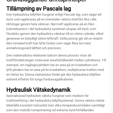
Tillämpning av Pascals lag
Den hydrauliska billyften fungerar enligt Pascals lag, som säger att
tryck som appliceras på en innesluten vätska överförs lika i alla
riktningar genom hela vätskan. När kraft appliceras på en liten
kolvmekanism i det hydrauliska systemet skapas ett tryck som
förstärks genom den hydrauliska vätskan till en större cylinder, vilket
genererar en betydligt större lyftkraft. Detta princip gör att en relativt
liten inmatad kraft kan lyfta fordon som väger flera ton med
anmärkningsvärd lätthet och precision.
Den matematiska relationen bakom denna process visar att
kraftförstärkningen motsvarar areaförhållandet mellan cylindrarna. Till
exempel, om ingångscylindern har en area på en kvadrattum och
lyftcylindern har en area på tio kvadrattum, multipliceras kraften med
en faktor tio. Denna mekaniska fördel gör den hydrauliska billyften
extremt effektiv för tunga fordonsapplikationer.
Hydraulisk Vätskedynamik
Specialiserad hydraulisk vätska fungerar som medium för
kraftöverföring i det hydrauliska billyftsystemet. Denna vätska måste
bibehålla konstant viskositet över olika temperaturområden samtidigt
som den motstår komprimering vid extrema tryckförhållanden.