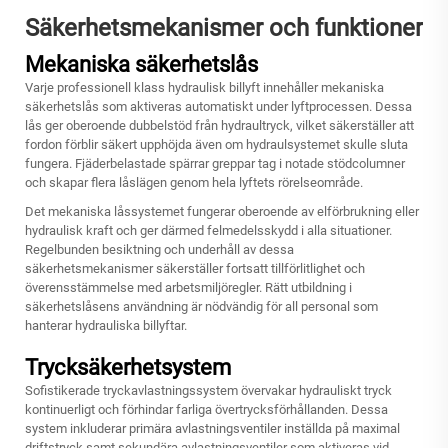
Säkerhetsmekanismer och funktioner
Mekaniska säkerhetslås
Varje professionell klass
hydraulisk billyft
innehåller mekaniska
säkerhetslås som aktiveras automatiskt under lyftprocessen. Dessa
lås ger oberoende dubbelstöd från hydraultryck, vilket säkerställer att
fordon förblir säkert upphöjda även om hydraulsystemet skulle sluta
fungera. Fjäderbelastade spärrar greppar tag i notade stödcolumner
och skapar flera låslägen genom hela lyftets rörelseområde.
Det mekaniska låssystemet fungerar oberoende av elförbrukning eller
hydraulisk kraft och ger därmed felmedelsskydd i alla situationer.
Regelbunden besiktning och underhåll av dessa
säkerhetsmekanismer säkerställer fortsatt tillförlitlighet och
överensstämmelse med arbetsmiljöregler. Rätt utbildning i
säkerhetslåsens användning är nödvändig för all personal som
hanterar hydrauliska billyftar.
Trycksäkerhetsystem
Sofistikerade tryckavlastningssystem övervakar hydrauliskt tryck
kontinuerligt och förhindar farliga övertrycksförhållanden. Dessa
system inkluderar primära avlastningsventiler inställda på maximal
driftstryck samt sekundära avlastningsventiler som aktiveras vid