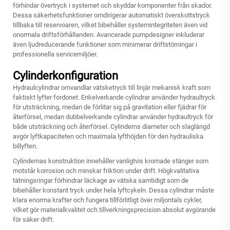
förhindar övertryck i systemet och skyddar komponenter från skador.
Dessa säkerhetsfunktioner omdirigerar automatiskt överskottstryck
tillbaka till reservoaren, vilket bibehåller systemintegriteten även vid
onormala driftsförhållanden. Avancerade pumpdesigner inkluderar
även ljudreducerande funktioner som minimerar driftstörningar i
professionella servicemiljöer.
Cylinderkonfiguration
Hydraulcylindrar omvandlar vätsketryck till linjär mekanisk kraft som
faktiskt lyfter fordonet. Enkelverkande cylindrar använder hydraultryck
för utsträckning, medan de förlitar sig på gravitation eller fjädrar för
återförsel, medan dubbelverkande cylindrar använder hydraultryck för
både utsträckning och återförsel. Cylinderns diameter och slaglängd
avgör lyftkapaciteten och maximala lyfthöjden för den hydrauliska
billyften.
Cylindernas konstruktion innehåller vanligtvis kromade stänger som
motstår korrosion och minskar friktion under drift. Högkvalitativa
tätningsringar förhindrar läckage av vätska samtidigt som de
bibehåller konstant tryck under hela lyftcykeln. Dessa cylindrar måste
klara enorma krafter och fungera tillförlitligt över miljontals cykler,
vilket gör materialkvalitet och tillverkningsprecision absolut avgörande
för säker drift.