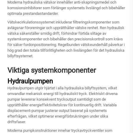
Moderna hydrauliska vätskor innehåller anti-skapningsmedel och
korrosionsinhibitorer som förlänger systemets livslängd och bibehåller
optimala prestandastandarder.
Vätskecirkulationssystemet inkluderar filtreringskomponenter som
avlägsnar föroreningar och upprätthåller vätske renhet. Ren hydraulisk
vätska säkerställer smidig drift, förhindrar förtida slitage av
systemkomponenter och bibehåller den precisionskontroll som krävs
för säker fordonpositionering. Regelbunden vätskeunderhåll påverkar i
hög grad den totala tillförlitligheten och livslängden för det hydrauliska
billyftsystemet.
Viktiga systemkomponenter
Hydraulpumpen
Hydraulpumpen utgör hjärtat i alla hydrauliska billyftsystem, vilket
omvandlar mekanisk energi till hydrauliskt tryck. Elektriskt drivena
pumpar levererar konsekvent tryckoutput samtidigt som de
upprätthåller energieffektivitetskrav för kontinuerlig drift. Variabla
displacement-pumpar justerar output baserat på systemets
efterfrågan, vilket optimerar energiförbrukningen under olika
driftsfaser.
Moderna pumpkonstruktioner innehar tryckavtryckventiler som