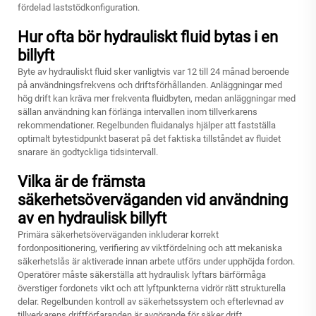
fördelad laststödkonfiguration.
Hur ofta bör hydrauliskt fluid bytas i en
billyft
Byte av hydrauliskt fluid sker vanligtvis var 12 till 24 månad beroende
på användningsfrekvens och driftsförhållanden. Anläggningar med
hög drift kan kräva mer frekventa fluidbyten, medan anläggningar med
sällan användning kan förlänga intervallen inom tillverkarens
rekommendationer. Regelbunden fluidanalys hjälper att fastställa
optimalt bytestidpunkt baserat på det faktiska tillståndet av fluidet
snarare än godtyckliga tidsintervall.
Vilka är de främsta
säkerhetsöverväganden vid användning
av en hydraulisk billyft
Primära säkerhetsöverväganden inkluderar korrekt
fordonpositionering, verifiering av viktfördelning och att mekaniska
säkerhetslås är aktiverade innan arbete utförs under upphöjda fordon.
Operatörer måste säkerställa att hydraulisk lyftars bärförmåga
överstiger fordonets vikt och att lyftpunkterna vidrör rätt strukturella
delar. Regelbunden kontroll av säkerhetssystem och efterlevnad av
tillverkarens driftförfaranden är avgörande för säker drift.