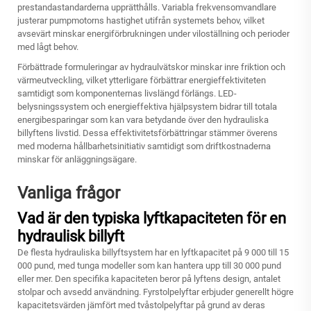
prestandastandarderna upprätthålls. Variabla frekvensomvandlare
justerar pumpmotorns hastighet utifrån systemets behov, vilket
avsevärt minskar energiförbrukningen under viloställning och perioder
med lågt behov.
Förbättrade formuleringar av hydraulvätskor minskar inre friktion och
värmeutveckling, vilket ytterligare förbättrar energieffektiviteten
samtidigt som komponenternas livslängd förlängs. LED-
belysningssystem och energieffektiva hjälpsystem bidrar till totala
energibesparingar som kan vara betydande över den hydrauliska
billyftens livstid. Dessa effektivitetsförbättringar stämmer överens
med moderna hållbarhetsinitiativ samtidigt som driftkostnaderna
minskar för anläggningsägare.
Vanliga frågor
Vad är den typiska lyftkapaciteten för en
hydraulisk billyft
De flesta hydrauliska billyftsystem har en lyftkapacitet på 9 000 till 15
000 pund, med tunga modeller som kan hantera upp till 30 000 pund
eller mer. Den specifika kapaciteten beror på lyftens design, antalet
stolpar och avsedd användning. Fyrstolpelyftar erbjuder generellt högre
kapacitetsvärden jämfört med tvåstolpelyftar på grund av deras