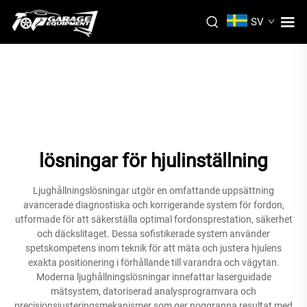
SV
lösningar för hjulinställning
Ljughållningslösningar utgör en omfattande uppsättning
avancerade diagnostiska och korrigerande system för fordon,
utformade för att säkerställa optimal fordonsprestation, säkerhet
och däckslitaget. Dessa sofistikerade system använder
spetskompetens inom teknik för att mäta och justera hjulens
exakta positionering i förhållande till varandra och vägytan.
Moderna ljughållningslösningar innefattar laserguidade
mätsystem, datoriserad analysprogramvara och
precisionsjusteringsmekanismer som ger noggranna resultat med