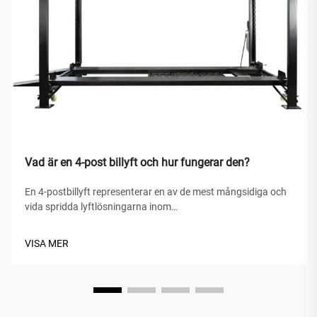
Vad är en 4-post billyft och hur fungerar den?
En 4-postbillyft representerar en av de mest mångsidiga och
vida spridda lyftlösningarna inom
fordonserviceanläggningar, hemgarage och kommersiella
verkstäder världen över. Till skillnad från traditionella
VISA MER
hydrauliska domkrafter eller saxlyft är denna mekaniska
under...