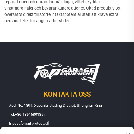
reparationer och garantianmälningar, vilket skyddar
vinstmarginaler och bevarar kundrelationer. Ökad produktivitet
översätts direkt till större intäktspotential utan att kräva extra
personal eller förlängda arbetstider.
KONTAKTA OSS
Add: No. 1899, Xupanlu, Jiading District, Shanghai, Kina
Tel:
+86-18916801867
E-post:
[email protected]