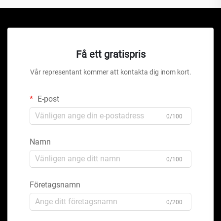
Få ett gratispris
Vår representant kommer att kontakta dig inom kort.
E-post
0/100
Namn
0/100
Företagsnamn
0/200