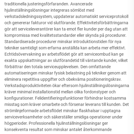
traditionella justeringsförfaranden. Avancerade
hjulinställningslösningar integreras sömlöst med
verkstadsledningssystem, uppdaterar automatiskt serviceprotokoll
och genererar fakturor vid slutförande. Effektivitetsförbättringarna
gör att serviceleverantörer kan ta emot fler kunder per dag utan att
kompromissa med kvalitetsstandarder eller skynda på procedurer.
Standardiserade procedurer minskar introduktionstiden för nya
tekniker samtidigt som erfarna anställda kan arbeta mer effektivt.
Echtidsövervakning av arbetsflödet gör att serviceombud kan ge
exakta uppskattningar av slutförandetid till väntande kunder, vilket
förbättrar den totala serviceupplevelsen. Den omfattande
automatiseringen minskar fysisk belastning på tekniker genom att
eliminera repetitiva uppgifter och obekväma positioneringskrav.
Verkstadsproduktiviteten ökar eftersom hjulinställningslösningarna
kräver minimal installationstid mellan olika fordonstyper och
konfigurationer. Felidentifieringsfunktioner förhindrar kostsamma
misstag som kräver omarbete och försenar leverans till kunden. Det
strömlinjeformade arbetsflödet minskar flaskhalsar i upptagna
serviceverksamheter och säkerställer smidiga operationer under
högperioder. Professionella hjulinställningslösningar ger
konsekventa resultat som minskar antalet återkommande