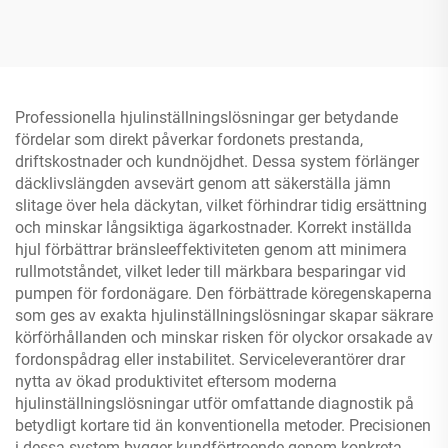
Professionella hjulinställningslösningar ger betydande
fördelar som direkt påverkar fordonets prestanda,
driftskostnader och kundnöjdhet. Dessa system förlänger
däcklivslängden avsevärt genom att säkerställa jämn
slitage över hela däckytan, vilket förhindrar tidig ersättning
och minskar långsiktiga ägarkostnader. Korrekt inställda
hjul förbättrar bränsleeffektiviteten genom att minimera
rullmotståndet, vilket leder till märkbara besparingar vid
pumpen för fordonägare. Den förbättrade köregenskaperna
som ges av exakta hjulinställningslösningar skapar säkrare
körförhållanden och minskar risken för olyckor orsakade av
fordonspådrag eller instabilitet. Serviceleverantörer drar
nytta av ökad produktivitet eftersom moderna
hjulinställningslösningar utför omfattande diagnostik på
betydligt kortare tid än konventionella metoder. Precisionen
i dessa system bygger kundförtroende genom konkreta