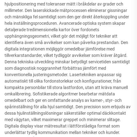
hjulpositionering med toleranser mätt i bråkdelar av grader och
millimeter. Den laserskickade mätprocessen eliminerar gissningar
och mänskliga fel samtidigt som den ger direkt återkoppling under
hela inställningsproceduren. Avancerade optiska system skapar
detaljerade tredimensionella kartor över fordonets
upphängningsgeometri, vilket gör det möjligt för tekniker att
identifiera även små avvikelser som kan påverka prestandan. Den
digitala integrationen möjliggör omedelbar jämförelse med
tillverkarstandarder, vilket tydliggör avvikelser som kräver åtgärd.
Denna tekniska utveckling minskar betydligt servicetiden samtidigt
som diagnostisk noggrannhet förbättras jämfört med
konventionella justeringsmetoder. Lasertekniken anpassar sig
automatiskt till olika fordonstorlekar och konfigurationer, från
kompakta personbilar till stora lastfordon, utan att kräva manuell
omkalibrering. Sofistikerade algoritmer bearbetar mätdata
omedelbart och ger en omfattande analys av kamer-, styr- och
spårinställning för alla hjul samtidigt. Den precision som erbjuds av
dessa hjulinställningslösningar säkerställer optimal däckkontakt
med vägytan, vilket maximerar greppet och minimerar slitage.
Digitala display visar mätresultat i lättförståeliga format som
underlättar tydlig kommunikation mellan tekniker och kunder.