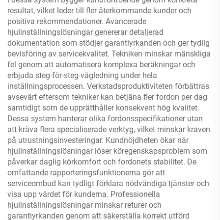
resultat, vilket leder till fler återkommande kunder och
positiva rekommendationer. Avancerade
hjulinställningslösningar genererar detaljerad
dokumentation som stödjer garantiyrkanden och ger tydlig
bevisföring av servicekvalitet. Tekniken minskar mänskliga
fel genom att automatisera komplexa beräkningar och
erbjuda steg-för-steg-vägledning under hela
inställningsprocessen. Verkstadsproduktiviteten förbättras
avsevärt eftersom tekniker kan betjäna fler fordon per dag
samtidigt som de upprätthåller konsekvent hög kvalitet.
Dessa system hanterar olika fordonsspecifikationer utan
att kräva flera specialiserade verktyg, vilket minskar kraven
på utrustningsinvesteringar. Kundnöjdheten ökar när
hjulinställningslösningar löser köregenskapsproblem som
påverkar daglig körkomfort och fordonets stabilitet. De
omfattande rapporteringsfunktionerna gör att
serviceombud kan tydligt förklara nödvändiga tjänster och
visa upp värdet för kunderna. Professionella
hjulinställningslösningar minskar returer och
garantiyrkanden genom att säkerställa korrekt utförd