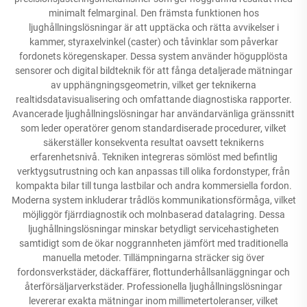
minimalt felmarginal. Den främsta funktionen hos
ljughållningslösningar är att upptäcka och rätta avvikelser i
kammer, styraxelvinkel (caster) och tåvinklar som påverkar
fordonets köregenskaper. Dessa system använder högupplösta
sensorer och digital bildteknik för att fånga detaljerade mätningar
av upphängningsgeometrin, vilket ger teknikerna
realtidsdatavisualisering och omfattande diagnostiska rapporter.
Avancerade ljughållningslösningar har användarvänliga gränssnitt
som leder operatörer genom standardiserade procedurer, vilket
säkerställer konsekventa resultat oavsett teknikerns
erfarenhetsnivå. Tekniken integreras sömlöst med befintlig
verktygsutrustning och kan anpassas till olika fordonstyper, från
kompakta bilar till tunga lastbilar och andra kommersiella fordon.
Moderna system inkluderar trådlös kommunikationsförmåga, vilket
möjliggör fjärrdiagnostik och molnbaserad datalagring. Dessa
ljughållningslösningar minskar betydligt servicehastigheten
samtidigt som de ökar noggrannheten jämfört med traditionella
manuella metoder. Tillämpningarna sträcker sig över
fordonsverkstäder, däckaffärer, flottunderhållsanläggningar och
återförsäljarverkstäder. Professionella ljughållningslösningar
levererar exakta mätningar inom millimetertoleranser, vilket