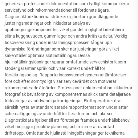
genererar professionell dokumentation som tydligt kommunicerar
servicefynd och rekommendationer till fordonets ägare.
Diagnostikfunktionerna sträcker sig bortom grundläggande
justeringsmätningar och inkluderar analys av
upphängningskomponenter, vilket gör det möjligt att identifiera
slitna kugghuvuden, gummilager och andra kritiska delar. Verklig
tidsövervakning under inställningsprocessen fångar upp
dynamiska förändringar som sker när justeringar görs, vilket
säkerställer optimala slutinställningar. Dessa
hjulinställningslösningar sparar omfattande servicehistorik som
stöder garantianspråk och visar korrekt underhåll för
försäkringsbolag. Rapporteringssystemet genererar jämförelser
före och efter som tydligt visar servicevärdet och motiverar
rekommenderade åtgärder. Professionell dokumentation inkluderar
fotografisk bevisföring av komponenternas skick samt detaljerade
förklaringar av nödvändiga korrigeringar. Flottoperatörer drar
särskilt nytta av standardiserade rapportformat som underlättar
schemaläggning av underhåll för flera fordon och platser.
Diagnostikdata hjälper till att förutsäga framtida underhållsbehov,
vilket möjliggör proaktiv planering och minimerar oväntad
driftstopp. Omfattande hjulinställningslösningar ger teknikerna