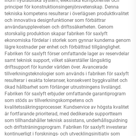
inom hydrauliska system, elektriska komponenter och
principer för konstruktionsingenjörsvetenskap. Denna
tekniska kompetens resulterar i överlägsen produktkvalitet
och innovativa designfunktioner som förbättrar
användarupplevelsen och driftssäkerheten. Genom
storskalig produktion skapar fabriken för saxlyft
ekonomiska fördelar i storlek som gynnar kunderna genom
lägre kostnader per enhet och förbättrad tillgänglighet.
Fabriken för saxlyft förser omfattande lager av reservdelar
samt teknisk support, vilket säkerställer långsiktig
driftsupport för kunder världen över. Avancerade
tillverkningsteknologier som används i fabriken för saxlyft
resulterar i exakta toleranser, konsekvent byggkvalitet och
ökad hållbarhet som förlänger utrustningens livslängd.
Fabriken för saxlyft erbjuder omfattande garantiprogram
som stöds av tillverkningskompetens och
kvalitetssäkringsprocesser. Kundservice av högsta kvalitet
är fortfarande prioriterad, med dedikerade supportteam
som tillhandahåller teknisk assistans, underhållsguidning
och driftsträningsprogram. Fabriken för saxlyft investerar
kontinuerligt i forsknings- och utvecklingsinitiativ som