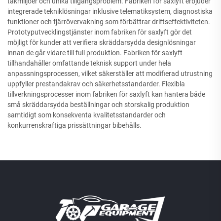
takmiljöer och unika tillgångsproblem. Fabriken för saxlyft erbjuder
integrerade tekniklösningar inklusive telematiksystem, diagnostiska
funktioner och fjärrövervakning som förbättrar driftseffektiviteten.
Prototyputvecklingstjänster inom fabriken för saxlyft gör det
möjligt för kunder att verifiera skräddarsydda designlösningar
innan de går vidare till full produktion. Fabriken för saxlyft
tillhandahåller omfattande teknisk support under hela
anpassningsprocessen, vilket säkerställer att modifierad utrustning
uppfyller prestandakrav och säkerhetsstandarder. Flexibla
tillverkningsprocesser inom fabriken för saxlyft kan hantera både
små skräddarsydda beställningar och storskalig produktion
samtidigt som konsekventa kvalitetsstandarder och
konkurrenskraftiga prissättningar bibehålls.