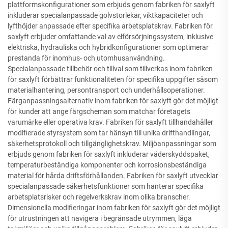
plattformskonfigurationer som erbjuds genom fabriken för saxlyft
inkluderar specialanpassade golvstorlekar, viktkapaciteter och
lyfthöjder anpassade efter specifika arbetsplatskrav. Fabriken för
saxlyft erbjuder omfattande val av elförsörjningssystem, inklusive
elektriska, hydrauliska och hybridkonfigurationer som optimerar
prestanda för inomhus- och utomhusanvändning.
Specialanpassade tillbehör och tillval som tillverkas inom fabriken
för saxlyft förbättrar funktionaliteten för specifika uppgifter såsom
materialhantering, persontransport och underhållsoperationer.
Färganpassningsalternativ inom fabriken för saxlyft gör det möjligt
för kunder att ange färgscheman som matchar företagets
varumärke eller operativa krav. Fabriken för saxlyft tillhandahåller
modifierade styrsystem som tar hänsyn till unika drifthandlingar,
säkerhetsprotokoll och tillgänglighetskrav. Miljöanpassningar som
erbjuds genom fabriken för saxlyft inkluderar väderskyddspaket,
temperaturbeständiga komponenter och korrosionsbeständiga
material för hårda driftsförhållanden. Fabriken för saxlyft utvecklar
specialanpassade säkerhetsfunktioner som hanterar specifika
arbetsplatsrisker och regelverkskrav inom olika branscher.
Dimensionella modifieringar inom fabriken för saxlyft gör det möjligt
för utrustningen att navigera i begränsade utrymmen, låga