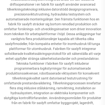
driftsoperationer i en fabrik för saxlyft använder avancerad
tillverkningsteknologi inklusive datorstödd designprogramvara,
precisionsviktutrustning, hydrauliska testsystem och
automatiserade monteringslinjer. Den främsta funktionen hos en
fabrik för saxlyft sträcker sig bortom renodlad produktion och
omfattar forsknings- och utvecklingsinsatser som driver innovation
inom tekniken för arbetsplattformar i höjd. Dessa anläggningar har
vanligtvis flera produktionslinjer kapabla att tillverka olika
saxlyftmodeller, från kompakta enheter för inomhusbruk till tunga
plattformar för utomhusbruk. Fabriken för saxlyft integrerar
sofistikerade kvalitetssäkringsprotokoll för att säkerställa att varje
enhet uppfyller stränga säkerhetsstandarder och prestandakrav.
Tekniska funktioner i fabriken för saxlyft inkluderar
programmerbara logikstyrningar för automatiserade
produktionssekvenser, robotbaserade viktsystem för konsekvent
tillverkningskvalitet samt datoriserad testutrustning för
omfattande prestandavalidering. Tillverkningsprocessen innefattar
flera steg inklusive stålskärning, ramviktning, installation av
hydraulsystem, integration av elektriska komponenter och
slutgiltiga kontrollförfaranden. Användningsområden för produkter
från en fabrik för saxlyft omfattar byggprojekt, lagerdrift,