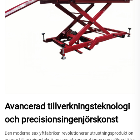
Avancerad tillverkningsteknologi
och precisionsingenjörskonst
Den moderna saxlyftfabriken revolutionerar utrustningsproduktion
genom tillverkningsteknik av senaste generationen som säkerställer