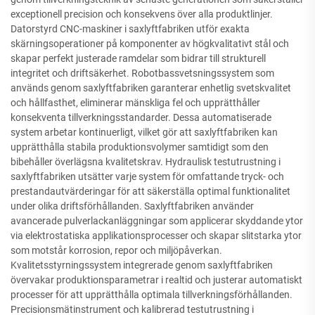
exceptionell precision och konsekvens över alla produktlinjer.
Datorstyrd CNC-maskiner i saxlyftfabriken utför exakta
skärningsoperationer på komponenter av högkvalitativt stål och
skapar perfekt justerade ramdelar som bidrar till strukturell
integritet och driftsäkerhet. Robotbassvetsningssystem som
används genom saxlyftfabriken garanterar enhetlig svetskvalitet
och hållfasthet, eliminerar mänskliga fel och upprätthåller
konsekventa tillverkningsstandarder. Dessa automatiserade
system arbetar kontinuerligt, vilket gör att saxlyftfabriken kan
upprätthålla stabila produktionsvolymer samtidigt som den
bibehåller överlägsna kvalitetskrav. Hydraulisk testutrustning i
saxlyftfabriken utsätter varje system för omfattande tryck- och
prestandautvärderingar för att säkerställa optimal funktionalitet
under olika driftsförhållanden. Saxlyftfabriken använder
avancerade pulverlackanläggningar som applicerar skyddande ytor
via elektrostatiska applikationsprocesser och skapar slitstarka ytor
som motstår korrosion, repor och miljöpåverkan.
Kvalitetsstyrningssystem integrerade genom saxlyftfabriken
övervakar produktionsparametrar i realtid och justerar automatiskt
processer för att upprätthålla optimala tillverkningsförhållanden.
Precisionsmätinstrument och kalibrerad testutrustning i