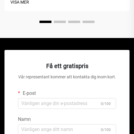
VISA MER
energi...
Få ett gratispris
Vår representant kommer att kontakta dig inom kort.
E-post
0/100
Namn
0/100