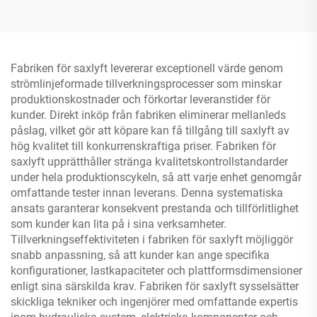
Fabriken för saxlyft levererar exceptionell värde genom
strömlinjeformade tillverkningsprocesser som minskar
produktionskostnader och förkortar leveranstider för
kunder. Direkt inköp från fabriken eliminerar mellanleds
påslag, vilket gör att köpare kan få tillgång till saxlyft av
hög kvalitet till konkurrenskraftiga priser. Fabriken för
saxlyft upprätthåller stränga kvalitetskontrollstandarder
under hela produktionscykeln, så att varje enhet genomgår
omfattande tester innan leverans. Denna systematiska
ansats garanterar konsekvent prestanda och tillförlitlighet
som kunder kan lita på i sina verksamheter.
Tillverkningseffektiviteten i fabriken för saxlyft möjliggör
snabb anpassning, så att kunder kan ange specifika
konfigurationer, lastkapaciteter och plattformsdimensioner
enligt sina särskilda krav. Fabriken för saxlyft sysselsätter
skickliga tekniker och ingenjörer med omfattande expertis