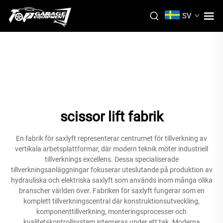
SV
scissor lift fabrik
En fabrik för saxlyft representerar centrumet för tillverkning av
vertikala arbetsplattformar, där modern teknik möter industriell
tillverknings excellens. Dessa specialiserade
tillverkningsanläggningar fokuserar uteslutande på produktion av
hydrauliska och elektriska saxlyft som används inom många olika
branscher världen över. Fabriken för saxlyft fungerar som en
komplett tillverkningscentral där konstruktionsutveckling,
komponenttillverkning, monteringsprocesser och
kvalitetskontrollsystem integreras under ett tak. Moderna