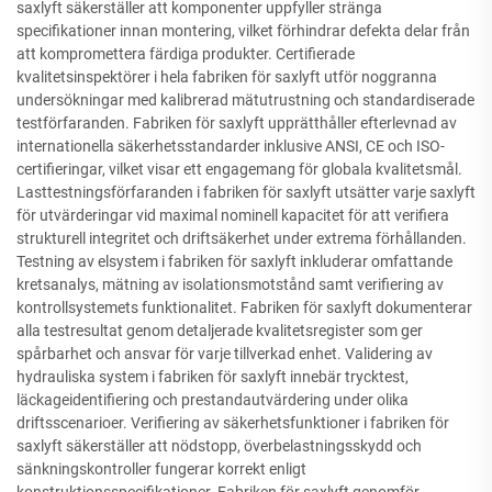
saxlyft säkerställer att komponenter uppfyller stränga
specifikationer innan montering, vilket förhindrar defekta delar från
att kompromettera färdiga produkter. Certifierade
kvalitetsinspektörer i hela fabriken för saxlyft utför noggranna
undersökningar med kalibrerad mätutrustning och standardiserade
testförfaranden. Fabriken för saxlyft upprätthåller efterlevnad av
internationella säkerhetsstandarder inklusive ANSI, CE och ISO-
certifieringar, vilket visar ett engagemang för globala kvalitetsmål.
Lasttestningsförfaranden i fabriken för saxlyft utsätter varje saxlyft
för utvärderingar vid maximal nominell kapacitet för att verifiera
strukturell integritet och driftsäkerhet under extrema förhållanden.
Testning av elsystem i fabriken för saxlyft inkluderar omfattande
kretsanalys, mätning av isolationsmotstånd samt verifiering av
kontrollsystemets funktionalitet. Fabriken för saxlyft dokumenterar
alla testresultat genom detaljerade kvalitetsregister som ger
spårbarhet och ansvar för varje tillverkad enhet. Validering av
hydrauliska system i fabriken för saxlyft innebär trycktest,
läckageidentifiering och prestandautvärdering under olika
driftsscenarioer. Verifiering av säkerhetsfunktioner i fabriken för
saxlyft säkerställer att nödstopp, överbelastningsskydd och
sänkningskontroller fungerar korrekt enligt
konstruktionsspecifikationer. Fabriken för saxlyft genomför