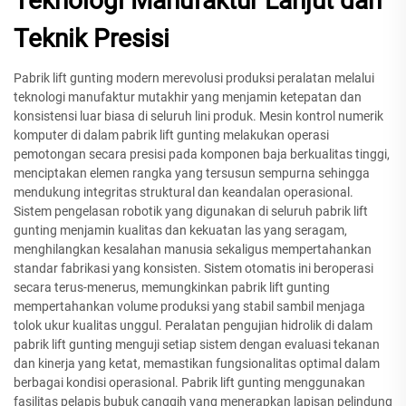
Teknologi Manufaktur Lanjut dan
Teknik Presisi
Pabrik lift gunting modern merevolusi produksi peralatan melalui
teknologi manufaktur mutakhir yang menjamin ketepatan dan
konsistensi luar biasa di seluruh lini produk. Mesin kontrol numerik
komputer di dalam pabrik lift gunting melakukan operasi
pemotongan secara presisi pada komponen baja berkualitas tinggi,
menciptakan elemen rangka yang tersusun sempurna sehingga
mendukung integritas struktural dan keandalan operasional.
Sistem pengelasan robotik yang digunakan di seluruh pabrik lift
gunting menjamin kualitas dan kekuatan las yang seragam,
menghilangkan kesalahan manusia sekaligus mempertahankan
standar fabrikasi yang konsisten. Sistem otomatis ini beroperasi
secara terus-menerus, memungkinkan pabrik lift gunting
mempertahankan volume produksi yang stabil sambil menjaga
tolok ukur kualitas unggul. Peralatan pengujian hidrolik di dalam
pabrik lift gunting menguji setiap sistem dengan evaluasi tekanan
dan kinerja yang ketat, memastikan fungsionalitas optimal dalam
berbagai kondisi operasional. Pabrik lift gunting menggunakan
fasilitas pelapis bubuk canggih yang menerapkan lapisan pelindung