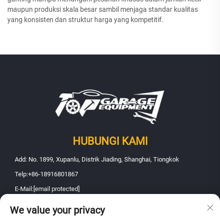
maupun produksi skala besar sambil menjaga standar kualitas
yang konsisten dan struktur harga yang kompetitif.
HUBUNGI KAMI
Add: No. 1899, Xupanlu, Distrik Jiading, Shanghai, Tiongkok
Telp:
+86-18916801867
E-Mail:
[email protected]
We value your privacy