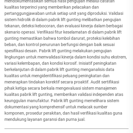
mendokumentasikan semua hasil pengujian melalui catatan
kualitas terperinci yang memberikan pelacakan dan
pertanggungjawaban untuk setiap unit yang diproduksi. Validasi
sistem hidrolik di dalam pabrik lift gunting melibatkan pengujian
tekanan, deteksi kebocoran, dan evaluasi kinerja dalam berbagai
skenario operasi. Verifikasi fitur keselamatan di dalam pabrik lift
gunting memastikan bahwa tombol darurat, proteksi kelebihan
beban, dan kontrol penurunan berfungsi dengan baik sesuai
spesifikasi desain. Pabrik lift gunting melakukan pengujian
lingkungan untuk memvalidasi kinerja dalam kondisi suhu ekstrem,
variasi kelembapan, dan kondisi korosif. Inisiatif peningkatan
berkelanjutan di dalam pabrik lift gunting menganalisis data
kualitas untuk mengidentifikasi peluang peningkatan dan
menerapkan tindakan korektif secara proaktif. Audit sertifikasi
pihak ketiga secara berkala mengevaluasi sistem manajemen
kualitas pabrik lift gunting, memberikan validasi independen atas
keunggulan manufaktur. Pabrik lift gunting memelihara sistem
dokumentasi yang komprehensif untuk melacak sumber
komponen, prosedur perakitan, dan hasil verifikasi kualitas guna
mendukung layanan garansi dan purna jual.