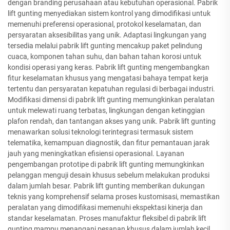
dengan branding perusahaan atau kebutuhan operasional. Pabrik
lift gunting menyediakan sistem kontrol yang dimodifikasi untuk
memenuhi preferensi operasional, protokol keselamatan, dan
persyaratan aksesibilitas yang unik. Adaptasi lingkungan yang
tersedia melalui pabrik lift gunting mencakup paket pelindung
cuaca, komponen tahan suhu, dan bahan tahan korosi untuk
kondisi operasi yang keras. Pabrik lift gunting mengembangkan
fitur keselamatan khusus yang mengatasi bahaya tempat kerja
tertentu dan persyaratan kepatuhan regulasi di berbagai industri.
Modifikasi dimensi di pabrik lift gunting memungkinkan peralatan
untuk melewati ruang terbatas, lingkungan dengan ketinggian
plafon rendah, dan tantangan akses yang unik. Pabrik lift gunting
menawarkan solusi teknologi terintegrasi termasuk sistem
telematika, kemampuan diagnostik, dan fitur pemantauan jarak
jauh yang meningkatkan efisiensi operasional. Layanan
pengembangan prototipe di pabrik lift gunting memungkinkan
pelanggan menguji desain khusus sebelum melakukan produksi
dalam jumlah besar. Pabrik lift gunting memberikan dukungan
teknis yang komprehensif selama proses kustomisasi, memastikan
peralatan yang dimodifikasi memenuhi ekspektasi kinerja dan
standar keselamatan. Proses manufaktur fleksibel di pabrik lift
gunting mampu menangani pesanan khusus dalam jumlah kecil