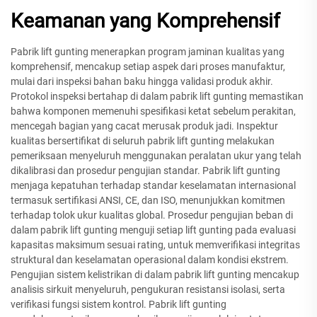
Keamanan yang Komprehensif
Pabrik lift gunting menerapkan program jaminan kualitas yang
komprehensif, mencakup setiap aspek dari proses manufaktur,
mulai dari inspeksi bahan baku hingga validasi produk akhir.
Protokol inspeksi bertahap di dalam pabrik lift gunting memastikan
bahwa komponen memenuhi spesifikasi ketat sebelum perakitan,
mencegah bagian yang cacat merusak produk jadi. Inspektur
kualitas bersertifikat di seluruh pabrik lift gunting melakukan
pemeriksaan menyeluruh menggunakan peralatan ukur yang telah
dikalibrasi dan prosedur pengujian standar. Pabrik lift gunting
menjaga kepatuhan terhadap standar keselamatan internasional
termasuk sertifikasi ANSI, CE, dan ISO, menunjukkan komitmen
terhadap tolok ukur kualitas global. Prosedur pengujian beban di
dalam pabrik lift gunting menguji setiap lift gunting pada evaluasi
kapasitas maksimum sesuai rating, untuk memverifikasi integritas
struktural dan keselamatan operasional dalam kondisi ekstrem.
Pengujian sistem kelistrikan di dalam pabrik lift gunting mencakup
analisis sirkuit menyeluruh, pengukuran resistansi isolasi, serta
verifikasi fungsi sistem kontrol. Pabrik lift gunting