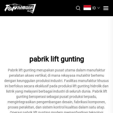
ID
pabrik lift gunting
Pabrik lift gunting merupakan pusat utama dalam manufaktur
peralatan akses vertikal, di mana rekayasa mutakhir bertemu
dengan keunggulan produksi industri. Fasilitas manufaktur khusus
ini berfokus secara eksklusif pada produksi lift gunting hidrolik dan
listrik yang melayani berbagai industri di seluruh dunia. Pabrik lift
gunting beroperasi sebagai pusat produksi terpadu,
mengintegrasikan pengembangan desain, fabrikasi komponen,
proses perakitan, dan sistem kontrol kualitas dalam satu atap.
Operasi pabrik lift gunting modern memanfaatkan teknologi