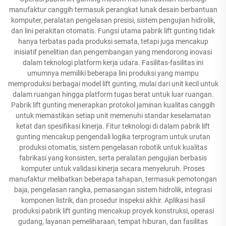
manufaktur canggih termasuk perangkat lunak desain berbantuan
komputer, peralatan pengelasan presisi, sistem pengujian hidrolik,
dan lini perakitan otomatis. Fungsi utama pabrik lift gunting tidak
hanya terbatas pada produksi semata, tetapi juga mencakup
inisiatif penelitian dan pengembangan yang mendorong inovasi
dalam teknologi platform kerja udara. Fasilitas-fasilitas ini
umumnya memiliki beberapa lini produksi yang mampu
memproduksi berbagai model lift gunting, mulai dari unit kecil untuk
dalam ruangan hingga platform tugas berat untuk luar ruangan.
Pabrik lift gunting menerapkan protokol jaminan kualitas canggih
untuk memastikan setiap unit memenuhi standar keselamatan
ketat dan spesifikasi kinerja. Fitur teknologi di dalam pabrik lift
gunting mencakup pengendali logika terprogram untuk urutan
produksi otomatis, sistem pengelasan robotik untuk kualitas
fabrikasi yang konsisten, serta peralatan pengujian berbasis
komputer untuk validasi kinerja secara menyeluruh. Proses
manufaktur melibatkan beberapa tahapan, termasuk pemotongan
baja, pengelasan rangka, pemasangan sistem hidrolik, integrasi
komponen listrik, dan prosedur inspeksi akhir. Aplikasi hasil
produksi pabrik lift gunting mencakup proyek konstruksi, operasi
gudang, layanan pemeliharaan, tempat hiburan, dan fasilitas