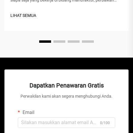
otomotif, konstruksi, atau proyek perbaikan rumah.
Kompresor udara adalah perangkat mekanis serbaguna
LIHAT SEMUA
yang mengubah tenaga menjadi energi potensial...
Dapatkan Penawaran Gratis
Perwakilan kami akan segera menghubungi Anda.
Email
0/100