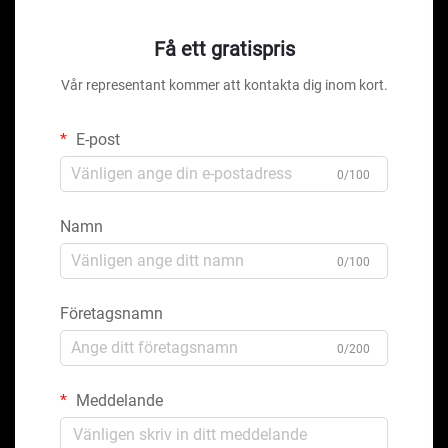
Få ett gratispris
Vår representant kommer att kontakta dig inom kort.
E-post
0/100
Namn
0/100
Företagsnamn
0/200
Meddelande