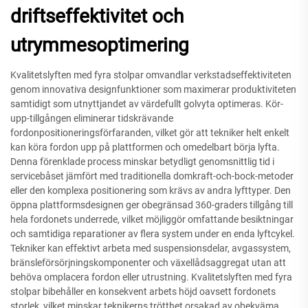
driftseffektivitet och
utrymmesoptimering
Kvalitetslyften med fyra stolpar omvandlar verkstadseffektiviteten
genom innovativa designfunktioner som maximerar produktiviteten
samtidigt som utnyttjandet av värdefullt golvyta optimeras. Kör-
upp-tillgången eliminerar tidskrävande
fordonpositioneringsförfaranden, vilket gör att tekniker helt enkelt
kan köra fordon upp på plattformen och omedelbart börja lyfta.
Denna förenklade process minskar betydligt genomsnittlig tid i
servicebåset jämfört med traditionella domkraft-och-bock-metoder
eller den komplexa positionering som krävs av andra lyfttyper. Den
öppna plattformsdesignen ger obegränsad 360-graders tillgång till
hela fordonets underrede, vilket möjliggör omfattande besiktningar
och samtidiga reparationer av flera system under en enda lyftcykel.
Tekniker kan effektivt arbeta med suspensionsdelar, avgassystem,
bränsleförsörjningskomponenter och växellådsaggregat utan att
behöva omplacera fordon eller utrustning. Kvalitetslyften med fyra
stolpar bibehåller en konsekvent arbets höjd oavsett fordonets
storlek, vilket minskar teknikerns trötthet orsakad av obekväma