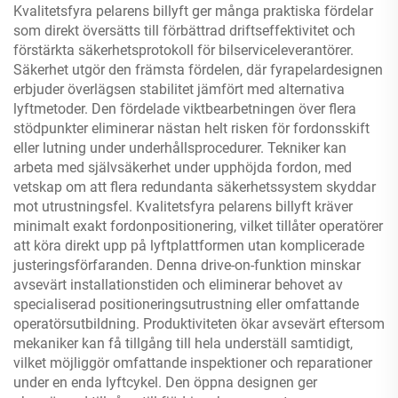
Kvalitetsfyra pelarens billyft ger många praktiska fördelar
som direkt översätts till förbättrad driftseffektivitet och
förstärkta säkerhetsprotokoll för bilserviceleverantörer.
Säkerhet utgör den främsta fördelen, där fyrapelardesignen
erbjuder överlägsen stabilitet jämfört med alternativa
lyftmetoder. Den fördelade viktbearbetningen över flera
stödpunkter eliminerar nästan helt risken för fordonsskift
eller lutning under underhållsprocedurer. Tekniker kan
arbeta med självsäkerhet under upphöjda fordon, med
vetskap om att flera redundanta säkerhetssystem skyddar
mot utrustningsfel. Kvalitetsfyra pelarens billyft kräver
minimalt exakt fordonpositionering, vilket tillåter operatörer
att köra direkt upp på lyftplattformen utan komplicerade
justeringsförfaranden. Denna drive-on-funktion minskar
avsevärt installationstiden och eliminerar behovet av
specialiserad positioneringsutrustning eller omfattande
operatörsutbildning. Produktiviteten ökar avsevärt eftersom
mekaniker kan få tillgång till hela underställ samtidigt,
vilket möjliggör omfattande inspektioner och reparationer
under en enda lyftcykel. Den öppna designen ger