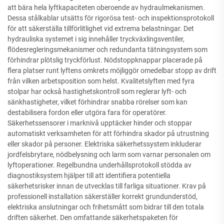
att bära hela lyftkapaciteten oberoende av hydraulmekanismen.
Dessa stålkablar utsätts för rigorösa test- och inspektionsprotokoll
för att säkerställa tillförlitlighet vid extrema belastningar. Det
hydrauliska systemet i sig innehåller tryckväxlingsventiler,
flödesregleringsmekanismer och redundanta tätningsystem som
förhindrar plötslig tryckförlust. Nödstoppknappar placerade på
flera platser runt lyftens omkrets möjliggör omedelbar stopp av drift
från vilken arbetsposition som helst. Kvalitetslyften med fyra
stolpar har också hastighetskontroll som reglerar lyft- och
sänkhastigheter, vilket förhindrar snabba rörelser som kan
destabilisera fordon eller utgöra fara för operatörer.
Säkerhetssensorer i marknivå upptäcker hinder och stoppar
automatiskt verksamheten för att förhindra skador på utrustning
eller skador på personer. Elektriska säkerhetssystem inkluderar
jordfelsbrytare, nödbelysning och larm som varnar personalen om
lyftoperationer. Regelbundna underhållsprotokoll stödda av
diagnostiksystem hjälper till att identifiera potentiella
säkerhetsrisker innan de utvecklas till farliga situationer. Krav på
professionell installation säkerställer korrekt grundunderstöd,
elektriska anslutningar och frihetsmått som bidrar till den totala
driften säkerhet. Den omfattande säkerhetspaketen för