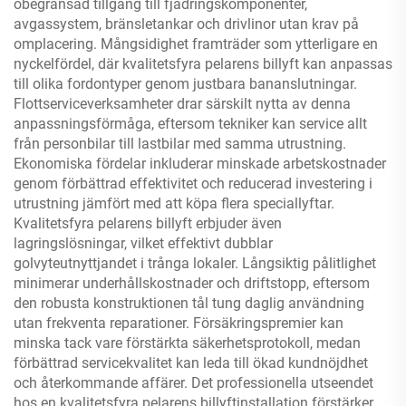
obegränsad tillgång till fjädringskomponenter,
avgassystem, bränsletankar och drivlinor utan krav på
omplacering. Mångsidighet framträder som ytterligare en
nyckelfördel, där kvalitetsfyra pelarens billyft kan anpassas
till olika fordontyper genom justbara bananslutningar.
Flottserviceverksamheter drar särskilt nytta av denna
anpassningsförmåga, eftersom tekniker kan service allt
från personbilar till lastbilar med samma utrustning.
Ekonomiska fördelar inkluderar minskade arbetskostnader
genom förbättrad effektivitet och reducerad investering i
utrustning jämfört med att köpa flera speciallyftar.
Kvalitetsfyra pelarens billyft erbjuder även
lagringslösningar, vilket effektivt dubblar
golvyteutnyttjandet i trånga lokaler. Långsiktig pålitlighet
minimerar underhållskostnader och driftstopp, eftersom
den robusta konstruktionen tål tung daglig användning
utan frekventa reparationer. Försäkringspremier kan
minska tack vare förstärkta säkerhetsprotokoll, medan
förbättrad servicekvalitet kan leda till ökad kundnöjdhet
och återkommande affärer. Det professionella utseendet
hos en kvalitetsfyra pelarens billyftinstallation förstärker