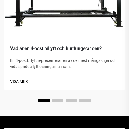
Vad är en 4-post billyft och hur fungerar den?
En 4-postbillyft representerar en av de mest mångsidiga och
vida spridda lyftlösningarna inom
fordonserviceanläggningar, hemgarage och kommersiella
verkstäder världen över. Till skillnad från traditionella
VISA MER
hydrauliska domkrafter eller saxlyft är denna mekaniska
under...