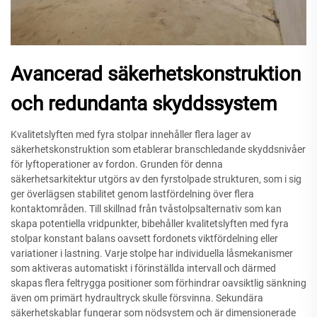
Avancerad säkerhetskonstruktion
och redundanta skyddssystem
Kvalitetslyften med fyra stolpar innehåller flera lager av
säkerhetskonstruktion som etablerar branschledande skyddsnivåer
för lyftoperationer av fordon. Grunden för denna
säkerhetsarkitektur utgörs av den fyrstolpade strukturen, som i sig
ger överlägsen stabilitet genom lastfördelning över flera
kontaktområden. Till skillnad från tvåstolpsalternativ som kan
skapa potentiella vridpunkter, bibehåller kvalitetslyften med fyra
stolpar konstant balans oavsett fordonets viktfördelning eller
variationer i lastning. Varje stolpe har individuella låsmekanismer
som aktiveras automatiskt i förinställda intervall och därmed
skapas flera feltrygga positioner som förhindrar oavsiktlig sänkning
även om primärt hydraultryck skulle försvinna. Sekundära
säkerhetskablar fungerar som nödsystem och är dimensionerade