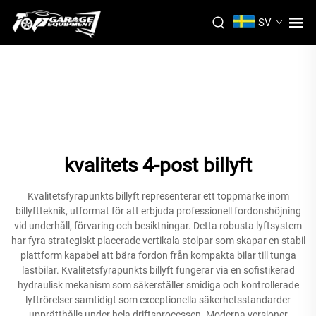
SV
kvalitets 4-post billyft
Kvalitetsfyrapunkts billyft representerar ett toppmärke inom
billyftteknik, utformat för att erbjuda professionell fordonshöjning
vid underhåll, förvaring och besiktningar. Detta robusta lyftsystem
har fyra strategiskt placerade vertikala stolpar som skapar en stabil
plattform kapabel att bära fordon från kompakta bilar till tunga
lastbilar. Kvalitetsfyrapunkts billyft fungerar via en sofistikerad
hydraulisk mekanism som säkerställer smidiga och kontrollerade
lyftrörelser samtidigt som exceptionella säkerhetsstandarder
upprätthålls under hela driftsprocessen. Moderna versioner