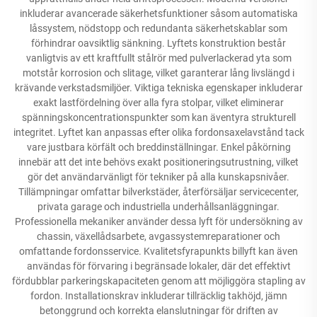
inkluderar avancerade säkerhetsfunktioner såsom automatiska
låssystem, nödstopp och redundanta säkerhetskablar som
förhindrar oavsiktlig sänkning. Lyftets konstruktion består
vanligtvis av ett kraftfullt stålrör med pulverlackerad yta som
motstår korrosion och slitage, vilket garanterar lång livslängd i
krävande verkstadsmiljöer. Viktiga tekniska egenskaper inkluderar
exakt lastfördelning över alla fyra stolpar, vilket eliminerar
spänningskoncentrationspunkter som kan äventyra strukturell
integritet. Lyftet kan anpassas efter olika fordonsaxelavstånd tack
vare justbara körfält och breddinställningar. Enkel påkörning
innebär att det inte behövs exakt positioneringsutrustning, vilket
gör det användarvänligt för tekniker på alla kunskapsnivåer.
Tillämpningar omfattar bilverkstäder, återförsäljar servicecenter,
privata garage och industriella underhållsanläggningar.
Professionella mekaniker använder dessa lyft för undersökning av
chassin, växellådsarbete, avgassystemreparationer och
omfattande fordonsservice. Kvalitetsfyrapunkts billyft kan även
användas för förvaring i begränsade lokaler, där det effektivt
fördubblar parkeringskapaciteten genom att möjliggöra stapling av
fordon. Installationskrav inkluderar tillräcklig takhöjd, jämn
betonggrund och korrekta elanslutningar för driften av