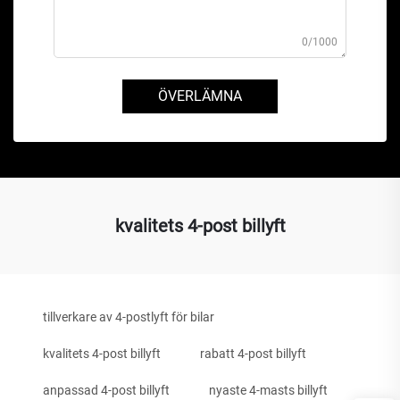
0/1000
ÖVERLÄMNA
kvalitets 4-post billyft
tillverkare av 4-postlyft för bilar
kvalitets 4-post billyft
rabatt 4-post billyft
anpassad 4-post billyft
nyaste 4-masts billyft