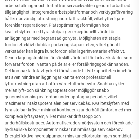
arbetsställningar och förbättrar servicekvalitén genom förbättrad
tillgänglighet. Integrerade arbetsplattformar och verktygsförvaring
håller nödvändig utrustning inom lätt räckhåll, vilket ytterligare
förenklar reparationer. Platsoptimeringsförmågan hos
kvalitetslyften med fyra stolpar ger exceptionellt värde för
anläggningar med begränsad golvyta. Möjligheten att stapla
fordon effektivt dubblar parkeringskapaciteten, vilket gör att
verkstäder kan lagra kundfordon eller lagerinventarier effektivt.
Denna lagringsfunktion är särskilt värdefull för lackverkstäder som
förvarar fordon i väntan på delar eller försäkringsgodkännanden.
Det kompakta fotavtrycket i förhållande till lyftkapaciteten innebär
att även mindre anläggningar kan ta emot professionell
lyftutrustning utan att offra värdefull arbetsyta. Snabba cykler
mellan lyft- och sänkningsoperationer möjliggör snabb
genomströmning av fordon under upptagna perioder, vilket
maximerar intäktspotentialen per servicebås. Kvalitetslyften med
fyra stolpar kräver minimal kontinuerlig underhåll jämfört med mer
komplexa lyftsystem, vilket minskar driftstopp och
underhållskostnader. Automatiserade smörjsystem och förenklade
hydrauliska komponenter minskar rutinmässiga servicebehov.
Energieffektiva hydraulpumpar minskar elförbrukningen samtidigt