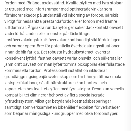
fordon med förlängt axelavstånd. Kvalitetslyften med fyra stolpar
är utrustad med infartsrampar med optimerade vinklar som
förhindrar skador på underställ vid inkörning av fordon, särskilt
viktigt för nedsänkta prestandafordon eller fordon med främre
luftdammar. Ärgsäkra runtbanytor ger säker däckkontakt oavsett
väderförhållanden eller mönster på däckslitage.
Lastövervakningsteknik övervakar kontinuerligt viktfördelningen
och varnar operatörer för potentiella överbelastningssituationer
innan de blir farliga. Det robusta hydraulsystemet levererar
konsekvent lyfthållfasthet oavsett variationsvikt, och säkerställer
jämn drift oavsett om man lyfter tomma pickupbilar eller fullastade
kommersiella fordon. Professionell installation inkluderar
grundläggningsingenjörsvetenskap som tar hänsyn till maximala
lastspecifikationer, så att bärstrukturen kan hantera hela
kapaciteten hos kvalitetslyften med fyra stolpar. Denna universella
kompatibilitet eliminerar behovet av flera specialiserade
lyftruckssystem, vilket ger betydande kostnadsbesparingar
samtidigt som verksamheten bibehåller flexibilitet för verkstäder
som betjänar mångsidiga kundgrupper med olika fordonstyper.