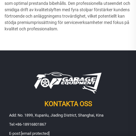
som optimal prestanda bibehålls. Den professionella utseendet och
smidiga drift av kvalitetslyften med fyra stolpar förstärker kundens
förtroende och anläggningens trovärdighet, vilket potentiellt kan
stödja premiumprissättning för serviceverksamheter med fokus på
kvalitet och professionalism.
KONTAKTA OSS
Add: No. 1899, Xupanlu, Jiading District, Shanghai, Kina
Tel:
+86-18916801867
E-post:
[email protected]