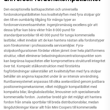
Den exceptionella lastkapaciteten och universella
fordonskompatibiliteten hos kvalitetslyften med fyra stolpar gör
den till en oumbärlig tillgång för många typer av
fordonserviceverksamheter. Ingenjörsmässig excellens gör att
dessa lyftar kan bära vikter från 8 000 pund för
standardpersonbilar till 40 000 pund för tunga kommersiella
lastbilar, vilket innebär att de kan hantera nästan alla fordonstyper
som förekommer i professionella servicemiljöer. Fyra-
stolpskonfigurationen fördelar vikten jämnt över hela plattformens
struktur, vilket eliminerar belastningskoncentrationspunkter som
kan begränsa kapaciteten eller kompromettera strukturell integritet
över tid. Kompakt stålkonstruktion med förstärkta
fogförbindningar säkerställer att kvalitetslyften med fyra stolpar
behåller sin angivna kapacitet under år av intensiv användning.
Runtbanesystemet anpassas till olika axelavstånd genom justbara
positioneringsmekanismer, vilket möjliggör kompatibilitet med
kompakta bilar, långkabslastbilar, limousiner och specialiserade
kommersiella fordon. Justerbar bredd gör det möjligt att hantera
fordon från smala sportbilar till breda distributionsbilar, medan
längdutökningar klarar allt från Mini Coopers till kommersiella