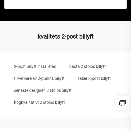
kvalitets 2-post billyft
2-post billyft installerad
bästa 2 stolps billyft
tillverkare av 2-punkts billyft
säker 2-post billyft
senaste designen 2 stolps billyft
högkvalitativt 2 stolps billyft