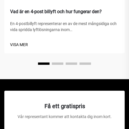
Vad är en 4-post billyft och hur fungerar den?
En 4-postbillyft representerar en av de mest mångsidiga och
vida spridda lyftlösningarna inom
fordonserviceanläggningar, hemgarage och kommersiella
verkstäder världen över. Till skillnad från traditionella
VISA MER
hydrauliska domkrafter eller saxlyft är denna mekaniska
under...
Få ett gratispris
Vår representant kommer att kontakta dig inom kort.