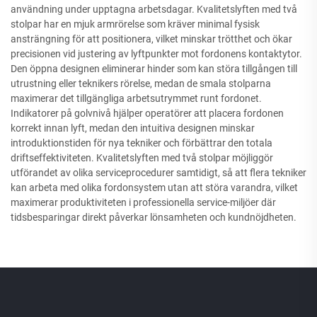
användning under upptagna arbetsdagar. Kvalitetslyften med två
stolpar har en mjuk armrörelse som kräver minimal fysisk
ansträngning för att positionera, vilket minskar trötthet och ökar
precisionen vid justering av lyftpunkter mot fordonens kontaktytor.
Den öppna designen eliminerar hinder som kan störa tillgången till
utrustning eller teknikers rörelse, medan de smala stolparna
maximerar det tillgängliga arbetsutrymmet runt fordonet.
Indikatorer på golvnivå hjälper operatörer att placera fordonen
korrekt innan lyft, medan den intuitiva designen minskar
introduktionstiden för nya tekniker och förbättrar den totala
driftseffektiviteten. Kvalitetslyften med två stolpar möjliggör
utförandet av olika serviceprocedurer samtidigt, så att flera tekniker
kan arbeta med olika fordonsystem utan att störa varandra, vilket
maximerar produktiviteten i professionella service-miljöer där
tidsbesparingar direkt påverkar lönsamheten och kundnöjdheten.