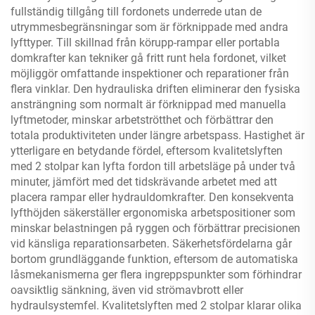
fullständig tillgång till fordonets underrede utan de
utrymmesbegränsningar som är förknippade med andra
lyfttyper. Till skillnad från körupp-rampar eller portabla
domkrafter kan tekniker gå fritt runt hela fordonet, vilket
möjliggör omfattande inspektioner och reparationer från
flera vinklar. Den hydrauliska driften eliminerar den fysiska
ansträngning som normalt är förknippad med manuella
lyftmetoder, minskar arbetströtthet och förbättrar den
totala produktiviteten under längre arbetspass. Hastighet är
ytterligare en betydande fördel, eftersom kvalitetslyften
med 2 stolpar kan lyfta fordon till arbetsläge på under två
minuter, jämfört med det tidskrävande arbetet med att
placera rampar eller hydrauldomkrafter. Den konsekventa
lyfthöjden säkerställer ergonomiska arbetspositioner som
minskar belastningen på ryggen och förbättrar precisionen
vid känsliga reparationsarbeten. Säkerhetsfördelarna går
bortom grundläggande funktion, eftersom de automatiska
låsmekanismerna ger flera ingreppspunkter som förhindrar
oavsiktlig sänkning, även vid strömavbrott eller
hydraulsystemfel. Kvalitetslyften med 2 stolpar klarar olika