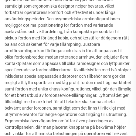
samtidigt som ergonomiska designprinciper bevaras, vilket
förbättrar operatörens komfort och effektivitet under långa
användningsperioder. Den asymmetriska armkonfigurationen
möjliggör optimal positionering för fordon med varierande
axelavstånd och viktfördelning, från kompakta personbilar till
pickup-fordon med förlängd kabin, och säkerställer därigenom rätt
balans och säkerhet för varje tillämpning. Justbara
armförsamlingar kan förlängas och dras in för att anpassas till
olika fordonsbredder, medan roterande armhuvuden erbjuder flera
kontaktplatser som anpassas till olika ramdesigner och lyftpunkter
specificerade av fordonstillverkarna. Kvalitetslyften med två stolpar
inkluderar specialanpassade adaptorer och tillbehör som gör det
möjligt att lyfta sportbilar med låg profil, fordon med hög markfrihet
samt fordon med unika chassikonfigurationer, vilket gör den lämplig
för ett brett utbud av fordonservice-tillämpningar. Lyftområdet ger
tillräckligt med markfrihet för att tekniker ska kunna arbeta
bekvämt under fordonen, samtidigt som det finns tillräckligt med
utrymme ovanför för längre operatörer och tillgång till utrustning.
Ergonomiska överväganden omfattar även placeringen av
kontrollpanelen, där man placerat knapparna på bekväma höjder
och vinklar för att minska belastningen på operatören vid frekvent