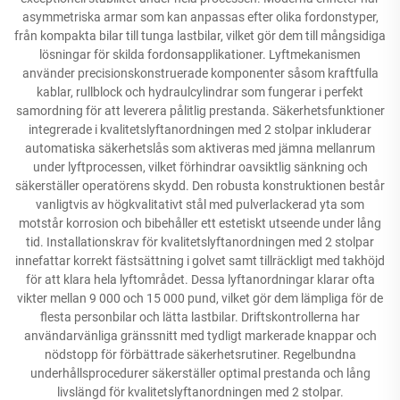
asymmetriska armar som kan anpassas efter olika fordonstyper,
från kompakta bilar till tunga lastbilar, vilket gör dem till mångsidiga
lösningar för skilda fordonsapplikationer. Lyftmekanismen
använder precisionskonstruerade komponenter såsom kraftfulla
kablar, rullblock och hydraulcylindrar som fungerar i perfekt
samordning för att leverera pålitlig prestanda. Säkerhetsfunktioner
integrerade i kvalitetslyftanordningen med 2 stolpar inkluderar
automatiska säkerhetslås som aktiveras med jämna mellanrum
under lyftprocessen, vilket förhindrar oavsiktlig sänkning och
säkerställer operatörens skydd. Den robusta konstruktionen består
vanligtvis av högkvalitativt stål med pulverlackerad yta som
motstår korrosion och bibehåller ett estetiskt utseende under lång
tid. Installationskrav för kvalitetslyftanordningen med 2 stolpar
innefattar korrekt fästsättning i golvet samt tillräckligt med takhöjd
för att klara hela lyftområdet. Dessa lyftanordningar klarar ofta
vikter mellan 9 000 och 15 000 pund, vilket gör dem lämpliga för de
flesta personbilar och lätta lastbilar. Driftskontrollerna har
användarvänliga gränssnitt med tydligt markerade knappar och
nödstopp för förbättrade säkerhetsrutiner. Regelbundna
underhållsprocedurer säkerställer optimal prestanda och lång
livslängd för kvalitetslyftanordningen med 2 stolpar.