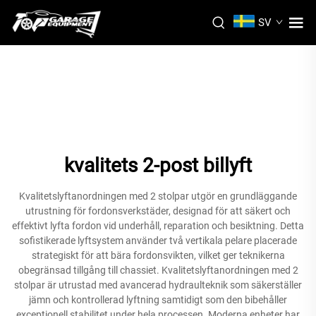
SV
kvalitets 2-post billyft
Kvalitetslyftanordningen med 2 stolpar utgör en grundläggande
utrustning för fordonsverkstäder, designad för att säkert och
effektivt lyfta fordon vid underhåll, reparation och besiktning. Detta
sofistikerade lyftsystem använder två vertikala pelare placerade
strategiskt för att bära fordonsvikten, vilket ger teknikerna
obegränsad tillgång till chassiet. Kvalitetslyftanordningen med 2
stolpar är utrustad med avancerad hydraulteknik som säkerställer
jämn och kontrollerad lyftning samtidigt som den bibehåller
exceptionell stabilitet under hela processen. Moderna enheter har