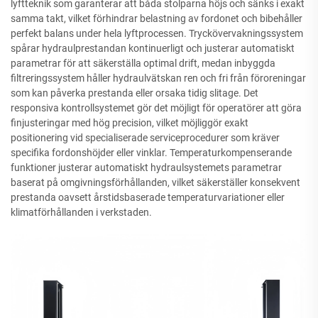
lyftteknik som garanterar att båda stolparna höjs och sänks i exakt
samma takt, vilket förhindrar belastning av fordonet och bibehåller
perfekt balans under hela lyftprocessen. Tryckövervakningssystem
spårar hydraulprestandan kontinuerligt och justerar automatiskt
parametrar för att säkerställa optimal drift, medan inbyggda
filtreringssystem håller hydraulvätskan ren och fri från föroreningar
som kan påverka prestanda eller orsaka tidig slitage. Det
responsiva kontrollsystemet gör det möjligt för operatörer att göra
finjusteringar med hög precision, vilket möjliggör exakt
positionering vid specialiserade serviceprocedurer som kräver
specifika fordonshöjder eller vinklar. Temperaturkompenserande
funktioner justerar automatiskt hydraulsystemets parametrar
baserat på omgivningsförhållanden, vilket säkerställer konsekvent
prestanda oavsett årstidsbaserade temperaturvariationer eller
klimatförhållanden i verkstaden.