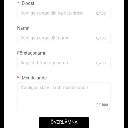
E-post
0/100
Namn
0/100
Företagsnamn
0/200
Meddelande
0/1000
ÖVERLÄMNA