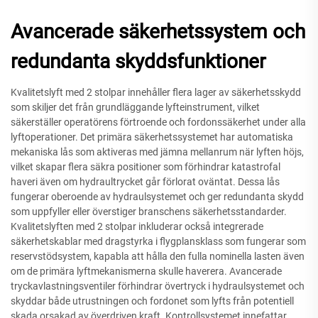
Avancerade säkerhetssystem och
redundanta skyddsfunktioner
Kvalitetslyft med 2 stolpar innehåller flera lager av säkerhetsskydd
som skiljer det från grundläggande lyfteinstrument, vilket
säkerställer operatörens förtroende och fordonssäkerhet under alla
lyftoperationer. Det primära säkerhetssystemet har automatiska
mekaniska lås som aktiveras med jämna mellanrum när lyften höjs,
vilket skapar flera säkra positioner som förhindrar katastrofal
haveri även om hydraultrycket går förlorat oväntat. Dessa lås
fungerar oberoende av hydraulsystemet och ger redundanta skydd
som uppfyller eller överstiger branschens säkerhetsstandarder.
Kvalitetslyften med 2 stolpar inkluderar också integrerade
säkerhetskablar med dragstyrka i flygplansklass som fungerar som
reservstödsystem, kapabla att hålla den fulla nominella lasten även
om de primära lyftmekanismerna skulle haverera. Avancerade
tryckavlastningsventiler förhindrar övertryck i hydraulsystemet och
skyddar både utrustningen och fordonet som lyfts från potentiell
skada orsakad av överdriven kraft. Kontrollsystemet innefattar