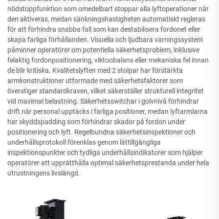
nödstoppfunktion som omedelbart stoppar alla lyftoperationer när
den aktiveras, medan sänkningshastigheten automatiskt regleras
för att förhindra snabba fall som kan destabilisera fordonet eller
skapa farliga förhållanden. Visuella och ljudbara varningssystem
påminner operatörer om potentiella säkerhetsproblem, inklusive
felaktig fordonpositionering, viktoobalans eller mekaniska fel innan
de blir kritiska. Kvalitetslyften med 2 stolpar har förstärkta
armkonstruktioner utformade med säkerhetsfaktorer som
överstiger standardkraven, vilket säkerställer strukturell integritet
vid maximal belastning. Säkerhetsswitchar i golvnivå förhindrar
drift när personal upptäcks i farliga positioner, medan lyftarmlarna
har skyddspadding som förhindrar skador på fordon under
positionering och lyft. Regelbundna säkerhetsinspektioner och
underhållsprotokoll förenklas genom lättillgängliga
inspektionspunkter och tydliga underhållsindikatorer som hjälper
operatörer att upprätthålla optimal säkerhetsprestanda under hela
utrustningens livslängd.