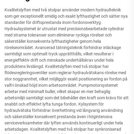
Kvalitetslyften med två stolpar använder modern hydraulteknik
som ger exceptionellt smidig och exakt lyfthastighet och sätter nya
standarder för driftsprestanda inom fordonsverktyg.
Hydraulsystemet är utrustat med precisionsbearbetade cylindrar
med strama toleranser som eliminerar ryckiga rörelser och
säkerställer konsekventa lyfthastigheter genom hela
rörelseområdet. Avancerad tätningsteknik förhindrar inläckage
samtidigt som optimalt tryck upprätthålls, vilket resulterar i
energieffektiv drift och minskade underhållskrav under hela
produktens livslängd. Kvalitetslyften med två stolpar har
flödesregleringsventiler som reglerar hydraulvätskans rörelse med
stor noggrannhet, vilket möjliggör exakt positionering av fordon på
valfri önskad höjd inom arbetsområdet. Pumpmotorsystemet
arbetar med minimalt buller, vilket skapar en mer behaglig
arbetsmiljö samtidigt som det bibehåller den kraft som krävs för att
snabbt och effektivt lyfta tunga fordon. Kylsystem för
hydraulvätska förhindrar överhettning vid långvarig användning
och säkerställer konsekvent prestanda även i högintensiva
serviceverksamheter där lyften används kontinuerligt under hela
arbetsdagen. Kvalitetslyften med två stolpar har synkroniserad