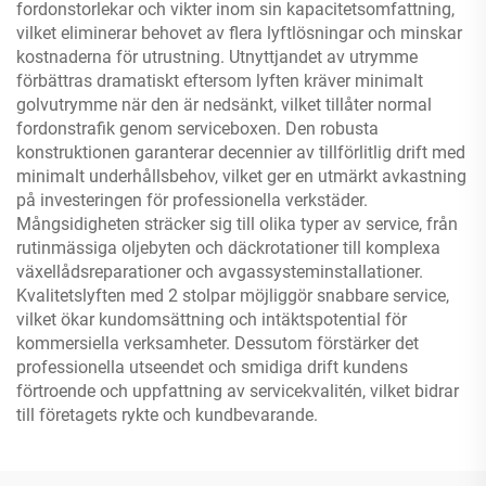
fordonstorlekar och vikter inom sin kapacitetsomfattning,
vilket eliminerar behovet av flera lyftlösningar och minskar
kostnaderna för utrustning. Utnyttjandet av utrymme
förbättras dramatiskt eftersom lyften kräver minimalt
golvutrymme när den är nedsänkt, vilket tillåter normal
fordonstrafik genom serviceboxen. Den robusta
konstruktionen garanterar decennier av tillförlitlig drift med
minimalt underhållsbehov, vilket ger en utmärkt avkastning
på investeringen för professionella verkstäder.
Mångsidigheten sträcker sig till olika typer av service, från
rutinmässiga oljebyten och däckrotationer till komplexa
växellådsreparationer och avgassysteminstallationer.
Kvalitetslyften med 2 stolpar möjliggör snabbare service,
vilket ökar kundomsättning och intäktspotential för
kommersiella verksamheter. Dessutom förstärker det
professionella utseendet och smidiga drift kundens
förtroende och uppfattning av servicekvalitén, vilket bidrar
till företagets rykte och kundbevarande.