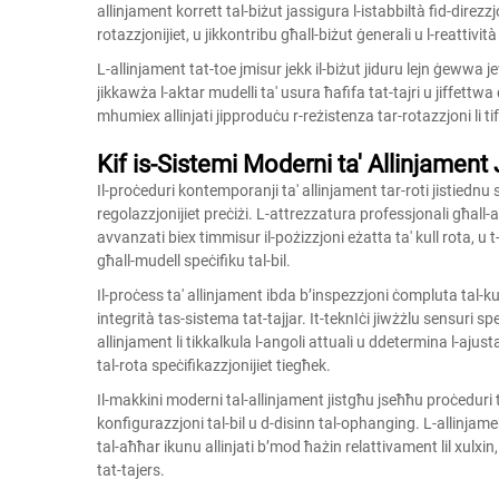
allinjament korrett tal-biżut jassigura l-istabbiltà fid-direzzjon
rotazzjonijiet, u jikkontribu għall-biżut ġenerali u l-reattività
L-allinjament tat-toe jmisur jekk il-biżut jiduru lejn ġewwa j
jikkawża l-aktar mudelli ta' usura ħafifa tat-tajri u jiffettw
mhumiex allinjati jipproduċu r-reżistenza tar-rotazzjoni li t
Kif is-Sistemi Moderni ta' Allinjament
Il-proċeduri kontemporanji ta' allinjament tar-roti jistiednu s
regolazzjonijiet preċiżi. L-attrezzatura professjonali għall-
avvanzati biex timmisur il-pożizzjoni eżatta ta' kull rota, u
għall-mudell speċifiku tal-bil.
Il-proċess ta' allinjament ibda b’inspezzjoni ċompluta tal-k
integrità tas-sistema tat-tajjar. It-teknIċi jiwżżlu sensuri spe
allinjament li tikkalkula l-angoli attuali u ddetermina l-ajus
tal-rota
speċifikazzjonijiet tiegħek.
Il-makkini moderni tal-allinjament jistgħu jseħħu proċeduri t
konfigurazzjoni tal-bil u d-disinn tal-ophanging. L-allinjamen
tal-aħħar ikunu allinjati b’mod ħażin relattivament lil xulxin, 
tat-tajers.