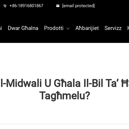
+86-18916801867
[email protected]
i
Dwar Għalna
Prodotti
Aħbarijiet
Servizz
l-Midwali U Għala Il-Bil Ta’ 
Tagħmelu?