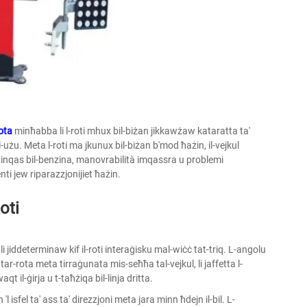
rota
minħabba li l-roti mhux bil-biżan jikkawżaw kataratta ta'
al-użu. Meta l-roti ma jkunux bil-biżan b'mod ħażin, il-vejkul
a inqas bil-benzina, manovrabilità imqassra u problemi
ti jew riparazzjonijiet ħażin.
oti
ji li jiddeterminaw kif il-roti interaġisku mal-wiċċ tat-triq. L-angolu
tar-rota meta tirraġunata mis-seħħa tal-vejkul, li jaffetta l-
qt il-ġirja u t-taħżiqa bil-linja dritta.
'l isfel ta' ass ta' direzzjoni meta jara minn ħdejn il-bil. L-