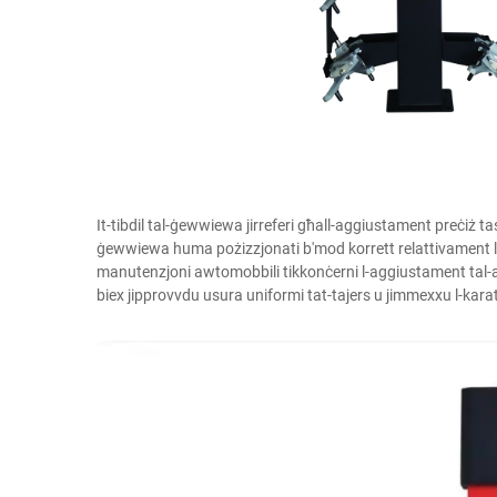
It-tibdil tal-ġewwiewa jirreferi għall-aggiustament preċiż ta
ġewwiewa huma pożizzjonati b'mod korrett relattivament lil xu
manutenzjoni awtomobbili tikkonċerni l-aggiustament tal-a
biex jipprovvdu usura uniformi tat-tajers u jimmexxu l-karatte