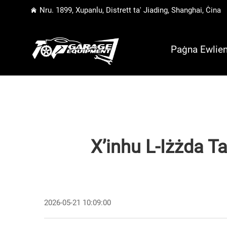
Nru. 1899, Xupanlu, Distrett ta' Jiading, Shanghai, Ċina
Paġna Ewlien
X’inhu L-Iżżda Ta
2026-05-21 10:09:00