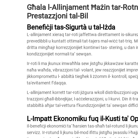
Għala l-Allinjament Ħażin tar-Rotn
Prestazzjoni tal-Bil
Benefiċji tas-Sigurtà u tal-Iżda
L-allinjament xieraq tar-roti jaffettwa direttament is-sikurez
prevedibbli u kuntatt ottimali tat-tajers mal-wiċċ tat-triq. Met
dritta mingħajr korrezzjonijiet kontinwi tas- stering, u dan i
kondizzjonijiet normali taʼ sewqan.
Ir-roti li ma jkunux imwaħħla sew jistgħu jikkawżaw karatteri
naħa waħda, vibrazzjoni tal- volant, jew reazzjonijiet impr
jikkompromettu l- abbiltà tiegħek li żżomm il- kontroll, spe
ta'evitament f'daqqa.
L-allinjament korrett tar-roti jiżgura wkoll distribuzzjoni ugw
trazzjoni għall-ibbrejkjar, l-aċċelerazzjoni, u l-kurvi. Din it-t
stabbiltà aħjar tal-vettura f'kundizzjonijiet ta' sewqan diffiċl
L-Impatt Ekonomiku fuq il-Kusti ta' Ope
Il-benefiċji ekonomiċi ta' ħarsien tas-sħaħ tal-rotund li jkunu 
servizz. Ir-rotund li jkunu bil-mod ifittu jistgħu jwasslu l-ħaj