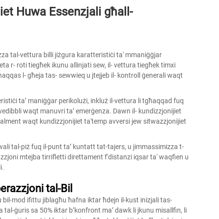
iet Huwa Essenzjali għall-
za tal-vettura billi jiżgura karatteristiċi ta' mmaniġġjar
a r- roti tiegħek ikunu allinjati sew, il- vettura tiegħek timxi
naqqas l- għeja tas- sewwieq u jtejjeb il- kontroll ġenerali waqt
stiċi taʼ maniġġar perikolużi, inkluż il-vettura li tgħaqqad fuq
evedibbli waqt manuvri taʼ emerġenza. Dawn il- kundizzjonijiet
ċjalment waqt kundizzjonijiet ta'temp avversi jew sitwazzjonijiet
ali tal-piż fuq il-punt taʼ kuntatt tat-tajers, u jimmassimizza t-
razzjoni mtejba tirrifletti direttament f'distanzi iqsar ta' waqfien u
i.
razzjoni tal-Bil
bil-mod ifittu jiblagħu ħafna iktar ħdejn il-kust inizjali tas-
ja tal-ġuris sa 50% iktar b’konfront ma’ dawk li jkunu misallfin, li