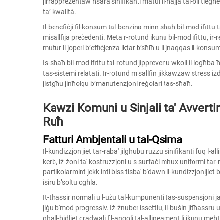
jirrappreżentaw ħsara sinifikanti matul il-ħajja tal-bil tiegħ
ta’ kwalità.
Il-benefiċji fil-konsum tal-benzina minn sħaħ bil-mod ifittu 
misallfija preċedenti. Meta r-rotund ikunu bil-mod ifittu, ir-res
mutur li joperi b’effiċjenza iktar b’sħiħ u li jnaqqas il-konsum
Is-sħaħ bil-mod ifittu tal-rotund jipprevenu wkoll il-logħba 
tas-sistemi relatati. Ir-rotund misallfin jikkawżaw stress iż
jistgħu jinħolqu b’manutenzjoni reġolari tas-sħaħ.
Kawzi Komuni u Sinjali ta' Avverti
Ruħ
Fatturi Ambjentali u tal-Qsima
Il-kundizzjonijiet tar-raba' jilgħubu rużzu sinifikanti fuq l-all
kerb, iż-żoni ta' kostruzzjoni u s-surfaċi mhux uniformi tar-
partikolarmint jekk inti biss tisba' b'dawn il-kundizzjonijiet
isiru b’soltu ogħla.
It-tħassir normali u l-użu tal-kumpunenti tas-suspensjoni jaff
jiġu b'mod progressiv. Iż-żnuber issettlu, il-bušin jitħassru u 
għall-bidliet gradwali fil-angoli tal-allineament li jkunu meħ