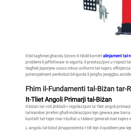
Il-bil tagħmel għandu bżonn it-tibdil korrett
alinjament tal-
problemi li jaffettwaw is-sigurtà, il-prestazzjoni u l-ispeżi t
tiegħek jisperjew usura mhux uniformi tat-tajers, effiċjenz
potenzjalment perikolużi bil-ġurda li jistgħu jweġġbu aċċiden
Fhim il-Fundamenti tal-Biżan tar-R
It-Tliet Angoli Primarji tal-Biżan
Il-biżan tar-roti jinkludi r-regolazzjoni ta' tliet angoli primar
tal-kamber jirreferi għall-inclinazzjoni lejn ġewwa jew barra 
kuntatt tat-tajer mar-riżultat u l-bilanċ ġenerali mat-tajers wa
L-angolu tal-biżut jirrappreżenta t-tilt lejn il-quddiem jew lejn 