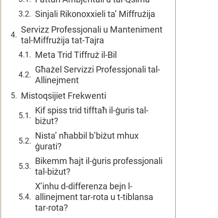
Sinjali Rikonoxxieli ta’ Miffrużija
Servizz Professjonali u Manteniment
tal-Miffrużija tat-Tajra
Meta Trid Tiffruż il-Bil
Għażel Servizzi Professjonali tal-
Allinejment
Mistoqsijiet Frekwenti
Kif spiss trid tifftaħ il-ġuris tal-
biżut?
Nista’ nħabbil b’biżut mhux
ġurati?
Bikemm ħajt il-ġuris professjonali
tal-biżut?
X’inhu d-differenza bejn l-
allinejment tar-rota u t-tiblansa
tar-rota?