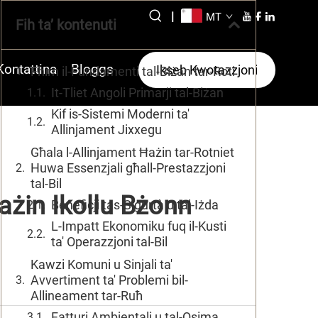
|
MT
Fih ta’ kontenuti
Kontattina
Bloggs
Ikseb Kwotazzjoni
Fhim il-Fundamenti tal-Biżan tar-Roti
It-Tliet Angoli Primarji tal-Biżan
Kif is-Sistemi Moderni ta'
Allinjament Jixxegu
Għala l-Allinjament Ħażin tar-Rotniet
Huwa Essenzjali għall-Prestazzjoni
tal-Bil
Ħażin Ikollu Bżonn
Benefiċji tas-Sigurtà u tal-Iżda
L-Impatt Ekonomiku fuq il-Kusti
ta' Operazzjoni tal-Bil
Kawzi Komuni u Sinjali ta'
Avvertiment ta' Problemi bil-
Allineament tar-Ruħ
Fatturi Ambjentali u tal-Qsima