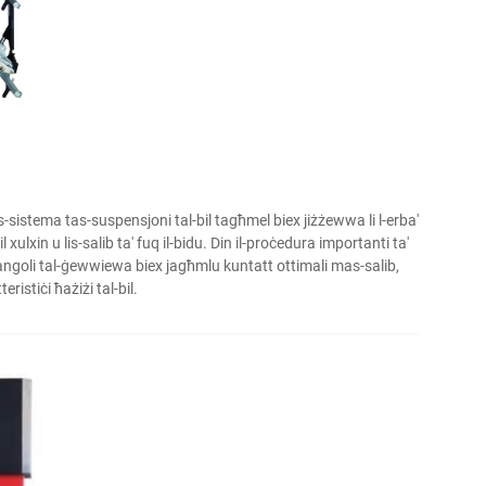
s-sistema tas-suspensjoni tal-bil tagħmel biex jiżżewwa li l-erba'
lxin u lis-salib ta' fuq il-bidu. Din il-proċedura importanti ta'
ngoli tal-ġewwiewa biex jagħmlu kuntatt ottimali mas-salib,
ristiċi ħażiżi tal-bil.