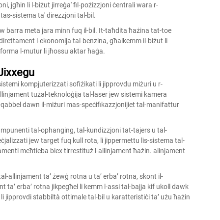
i, jgħin li l-biżut jirreġa' fil-pożizzjoni ċentrali wara r-
 tas-sistema ta' direzzjoni tal-bil.
ew barra meta jara minn fuq il-bil. It-taħdita ħażina tat-toe
a direttament l-ekonomija tal-benzina, għalkemm il-biżut li
ifforma l-mutur li jħossu aktar ħaġa.
 Jixxegu
istemi kompjuterizzati sofiżikati li jipprovdu miżuri u r-
allinjament tużal-teknoloġija tal-laser jew sistemi kamera
 t-qabbel dawn il-miżuri mas-speċifikazzjonijiet tal-manifattur
umpunenti tal-ophanging, tal-kundizzjoni tat-tajers u tal-
ċjalizzati jew target fuq kull rota, li jippermettu lis-sistema tal-
tamenti meħtieba biex tirrestituż l-allinjament ħażin.
alinjament
al-allinjament ta’ żewġ rotna u ta’ erba’ rotna, skont il-
t ta’ erba’ rotna jikpegħel li kemm l-assi tal-bajja kif ukoll dawk
li jipprovdi stabbiltà ottimale tal-bil u karatteristiċi ta’ użu ħażin