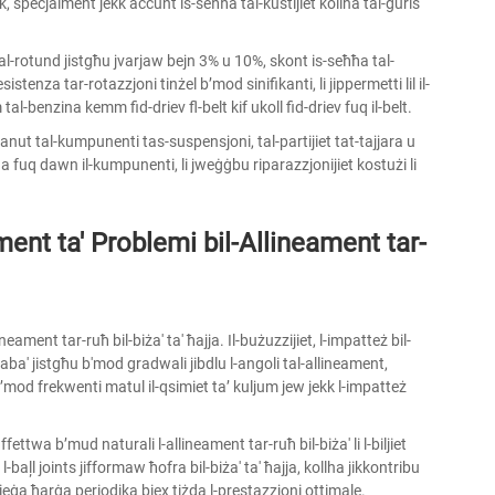
ek, speċjalment jekk aċċunt is-seħħa tal-kustijiet kollha tal-ġuris
tal-rotund jistgħu jvarjaw bejn 3% u 10%, skont is-seħħa tal-
istenza tar-rotazzjoni tinżel b’mod sinifikanti, li jippermetti lil il-
 tal-benzina kemm fid-driev fl-belt kif ukoll fid-driev fuq il-belt.
ħanut tal-kumpunenti tas-suspensjoni, tal-partijiet tat-tajjara u
da fuq dawn il-kumpunenti, li jweġġbu riparazzjonijiet kostużi li
ment ta' Problemi bil-Allineament tar-
ineament tar-ruħ bil-biża' ta' ħajja. Il-bużuzzijiet, l-impatteż bil-
raba' jistgħu b'mod gradwali jibdlu l-angoli tal-allineament,
 b’mod frekwenti matul il-qsimiet ta’ kuljum jew jekk l-impatteż
ettwa b’mud naturali l-allineament tar-ruħ bil-biża' li l-biljiet
l-baļl joints jifformaw ħofra bil-biża' ta' ħajja, kollha jikkontribu
tieġa ħarġa periodika biex tiżda l-prestazzjoni ottimale.