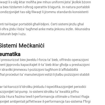
filwaqt li s-silġ iktar moħħa jew mhux uniformi jista’ jkollok bżonn
ta biex tiżdamm l-oħroġ operattiv b’sigurtà. In-natura portabbli
rsi kondizzjonijiet tas-silġ filwaqt li jżommu standards konsistenti
renti tal-baġar portabbli għall-biljoni. Ċerti sistemi jinżlu għal
 li oħra jżidu l-biża‘ tagħmel anke meta jinkonu inżlin. Ikkunsidra
 tisturah bejn l-użu.
s-Sistemi Meċkaniċi
Pneumatika
d pressurizzat biex jiweldu l-forza ta’ bieb, offrindo operazzjoni
ment jipprovdu kapacitajiet it-ta’ bieb iktar għolja u prestazzjoni
ġar idravliki jimmexxu l-pożizzjoni tagħhom b’affidabbiltà
al proċeduri ta’ manutenzjoni estiżi li jtalbu pożizzjoni stabbli
 tal-karozzi b’idroliku jinkludu l-ispeċifikazzjonijiet periodiċi
fikazzjonijiet tal-pump. Is-sistemi idroliku ta’ kwalità joffru
 iżda l-kura ħażina tewli l-performancja ottimale u ttwissi l-ħajja
zjonijiet ambjentali jaffettwaw il-performancja tas-sistema f’firgi