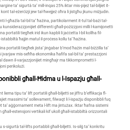
ine ta’ sigurtà ta’ mill-inqas 25% iktar mis-pijeż tal-biljiet it-
kont tal-eżerċizji jew tal-ħwejjeż oħra li jistgħu jkunu miżjudin.
i l-għażla tal-bil ta’ ħażina, partikolarment it-tul tal-bażi tal-
lobu kunsiderazzjonijiet differenti għall-pożizzjoni milli l-kamijonetti
a portatili tiegħek irid ikun kapbli li jaċċetta l-bil kollha fil-
l-istabbiltà ħajjin matul il-proċess kollu ta’ ħażina.
ażina portatili tiegħek jista’ jinġabar b’mod ħażin mal-biżżilla ta’
erni jvarjaw mis-seħħa ekonomika ħafifa sal-bil ta’ prestazzjoni
għal dawn il-varjazzjonijiet mingħajr ma tikkomprometti l-
oni perikolużi.
onibbli għall-Ħidma u l-Ispazju għall-
ma tipu ta’ lift portatili għall-biljetti se jiffru b’effikacja fl-
jiet massimi ta’ sollevament, filwaqt li l-ispażju disponibbli fuq
ijiet ta’ aġġornament meta l-lift ma jintużax. Iktar ħafna sistemi
mm għall-estensjoni vertikali kif ukoll għall-istabbiltà orizzontali
s-sigurtà tal-lifts portabbli għall-biljetti. Is-silġ ta’ konkritu