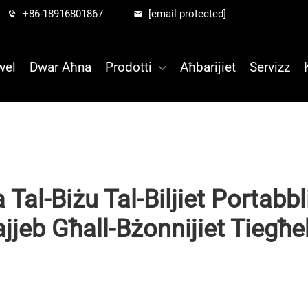
+86-18916801867
[email protected]
wel
Dwar Aħna
Prodotti
Aħbarijiet
Servizz
Tal-Biżu Tal-Biljiet Portabbli 
ajjeb Għall-Bżonnijiet Tiegħe