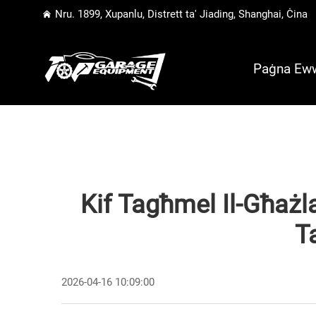
Nru. 1899, Xupanlu, Distrett ta' Jiading, Shanghai, Ċina
Paġna Ew
Kif Tagħmel Il-Għażla 
T
2026-04-16 10:09:00