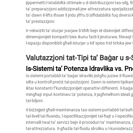
jippermetti l-istabbiltà ottimale u d-distribuzzjoni tas-silġ, 
ta’ preparazzjoni addizzjonali jew attrezzatura speċjalizza
ta’ dawn il-lifts ifisser li jridu jiffru b’affidabbiltà fuq dive
ta’ prestazzjoni.
Ir-rekwiżiti ta’ sturjar jvarjaw b’sħiħ bejn id-disinnijiet diffe
dimensjonijiet kompatti biex ikunu faċli li jinsturaw, filwaqt
l-ispazju disponibbli għall-isturjar u kif spiss trid tirloka jew
Valutazzjoni tat-Tipi ta’ Baġar u 
Is-Sistemi ta’ Potenza Idravlika vs. 
Is-sistemi portabbli ta’ baġar idravliki jistgħu jużaw il-fluwi
silta u kontroll preċiż tal-pożizzjoni. Dawn is-sistemi tipika
iktar konstanti f’kundizzjonijiet operattivi differenti. Il-ba
mingħajr input kontinwu ta’ potenza, li jagħmelhom ideali għ
tal-biljoni.
Il-biżżejjed għall-maintenanza tas-sistemi portabbli tal-baħar
tal-livell tal-fluwidu, l-ispeċifikazzjonijiet tal-ħajt u l-ispeċi
intervalli twal ta’ servizz bejn il-proċeduri ta’ maintenanza,
tal-attrezzatura. Il-għażla tal-fluidu idroliku u l-kunsideraz