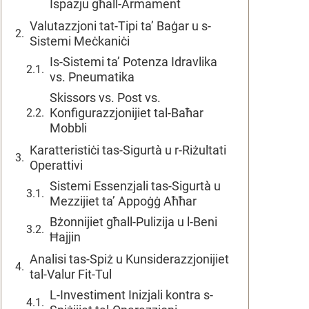
Ispazju għall-Armament
Valutazzjoni tat-Tipi ta’ Baġar u s-
Sistemi Meċkaniċi
Is-Sistemi ta’ Potenza Idravlika
vs. Pneumatika
Skissors vs. Post vs.
Konfigurazzjonijiet tal-Baħar
Mobbli
Karatteristiċi tas-Sigurtà u r-Riżultati
Operattivi
Sistemi Essenzjali tas-Sigurtà u
Mezzijiet ta’ Appoġġ Aħħar
Bżonnijiet għall-Pulizija u l-Beni
Ħajjin
Analisi tas-Spiż u Kunsiderazzjonijiet
tal-Valur Fit-Tul
L-Investiment Inizjali kontra s-