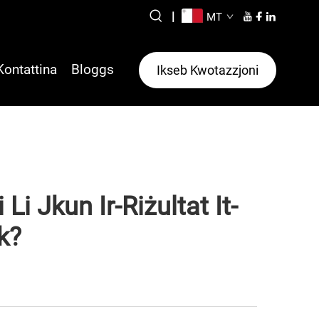
|
MT
Kontattina
Bloggs
Ikseb Kwotazzjoni
Li Jkun Ir-Riżultat It-
k?