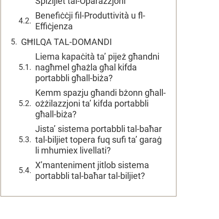
Spiżijiet tal-Oparazzjoni
Benefiċċji fil-Produttività u fl-
Effiċjenza
GĦILQA TAL-DOMANDI
Liema kapaċità ta’ pijeż għandni
nagħmel għażla għal kifda
portabbli għall-biża?
Kemm spazju għandi bżonn għall-
ożżilazzjoni ta’ kifda portabbli
għall-biża?
Jista’ sistema portabbli tal-baħar
tal-biljiet topera fuq sufi ta’ garaġ
li mhumiex livellati?
X’manteniment jitlob sistema
portabbli tal-baħar tal-biljiet?