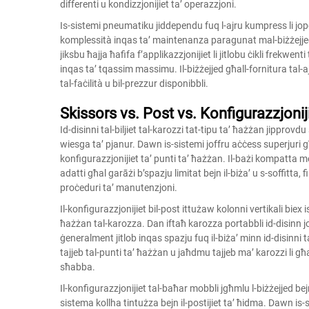
differenti u kondizzjonijiet ta’ operazzjoni.
Is-sistemi pneumatiku jiddependu fuq l-ajru kumpress li joper
komplessità inqas ta’ maintenanza paragunat mal-biżżejjed 
jiksbu ħajja ħafifa f’applikazzjonijiet li jitlobu ċikli frekwe
inqas ta’ tqassim massimu. Il-biżżejjed għall-fornitura 
tal-faċilità u bil-prezzur disponibbli.
Skissors vs. Post vs. Konfigurazzjonij
Id-disinni tal-biljiet tal-karozzi tat-tipu ta’ ħażżan jipprovdu
wiesga ta’ pjanur. Dawn is-sistemi joffru aċċess superjuri għal
konfigurazzjonijiet ta’ punti ta’ ħażżan. Il-bażi kompatta
adatti għal garāżi b’spazju limitat bejn il-biża’ u s-soffitta, f
proċeduri ta’ manutenzjoni.
Il-konfigurazzjonijiet bil-post ittużaw kolonni vertikali biex i
ħażżan tal-karozza. Dan
iftaħ karozza portabbli
id-disinn j
ġeneralment jitlob inqas spazju fuq il-biża’ minn id-disinni t
tajjeb tal-punti ta’ ħażżan u jaħdmu tajjeb ma’ karozzi li 
sħabba.
Il-konfigurazzjonijiet tal-baħar mobbli jgħmlu l-biżżejjed bejn i
sistema kollha tintużza bejn il-postijiet ta’ ħidma. Dawn is-si