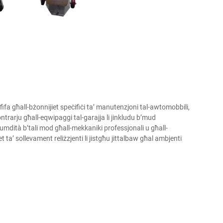
afifa għall-bżonnijiet speċifiċi ta’ manutenzjoni tal-awtomobbili,
Kontrarju għall-eqwipaggi tal-garajja li jinkludu b’mud
u kumdità b’tali mod għall-mekkaniki professjonali u għall-
t ta’ sollevament reliżzjenti li jistgħu jittalbaw għal ambjenti