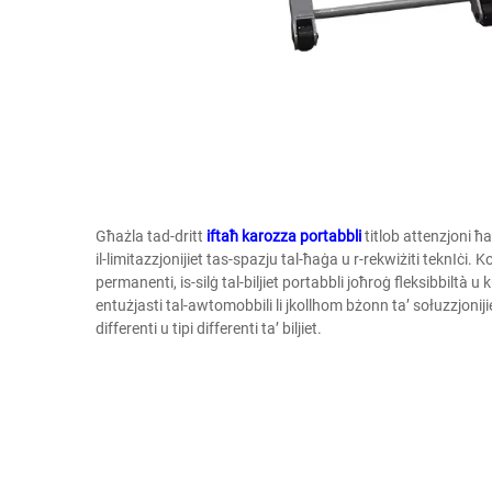
Għażla tad-dritt
iftaħ karozza portabbli
titlob attenzjoni ħ
il-limitazzjonijiet tas-spazju tal-ħaġa u r-rekwiżiti teknIċi. 
permanenti, is-silġ tal-biljiet portabbli joħroġ fleksibbiltà 
entużjasti tal-awtomobbili li jkollhom bżonn ta’ sołuzzjonijie
differenti u tipi differenti ta’ biljiet.