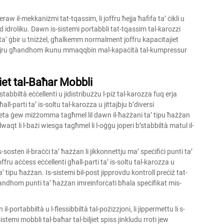
aw il-mekkaniżmi tat-tqassim, li joffru ħejja ħafifa ta’ ċikli u
idroliku. Dawn is-sistemi portabbli tat-tqassim tal-karozzi
nti ta’ ġbir u tniżżel, għalkemm normalment joffru kapacitajiet
tal-ajru għandhom ikunu mmaqqbin mal-kapaċità tal-kumpressur
iet tal-Baħar Mobbli
 stabbiltà eċċellenti u jidistribużżu l-piż tal-karozza fuq erja
l-parti ta’ is-soltu tal-karozza u jittajbju b’diversi
 meta ġew miżżomma tagħmel lil dawn il-ħażżani ta’ tipu ħażżan
ilwaqt li l-bażi wiesga tagħmel li l-oġġu joperi b’stabbiltà matul il-
s-sosten il-braċċi ta’ ħażżan li jikkonnettju ma’ speċifiċi punti ta’
offru aċċess eċċellenti għall-parti ta’ is-soltu tal-karozza u
a’ tipu ħażżan. Is-sistemi bil-post jipprovdu kontroll preċiż tat-
għandhom punti ta’ ħażżan imreinforċati bħala speċifikat mis-
l-portabbiltà u l-flessibbiltà tal-pożizzjoni, li jippermettu li s-
stemi mobbli tal-baħar tal-biljiet spiss jinkludu rroti jew