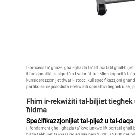
Il-proċess ta’ għażel għall-għażla ta’ lift portatil għall-biljie
il-funzjonalità, is-sigurtà u l-valur fit-tul. Minn kapacità ta’ 
kunsiderazzjonijiet dwar l-istocc, kull speċifikazzjoni għand
partikolari se jissodisfa r-rekwiżiti operattivi tiegħek u se jip
Fhim ir-rekwiżiti tal-biljiet tiegħek 
ħidma
Speċifikazzjonijiet tal-pijeż u tal-daqs t
Il-fondament għall-għażla ta’ kwalunkwe lift portatil għall-biljie
biżża tal-biljiet tal-passiġġieri hija bejn 3,000 u 5,000 paund, 