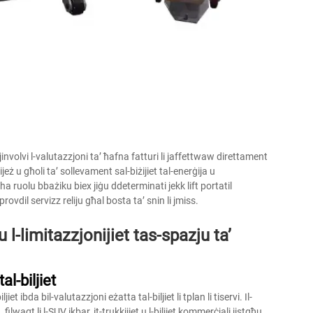
t jinvolvi l-valutazzjoni ta’ ħafna fatturi li jaffettwaw direttament
pijeż u għoli ta’ sollevament sal-biżijiet tal-enerġija u
ha ruolu bbażiku biex jiġu ddeterminati jekk lift portatil
provdil servizz reliju għal bosta ta’ snin li jmiss.
u l-limitazzjonijiet tas-spazju ta’
al-biljiet
t ibda bil-valutazzjoni eżatta tal-biljiet li tplan li tiservi. Il-
filwaqt li l-SUV ikbar, it-trukkijiet u l-biljiet kommerċjali jistgħu