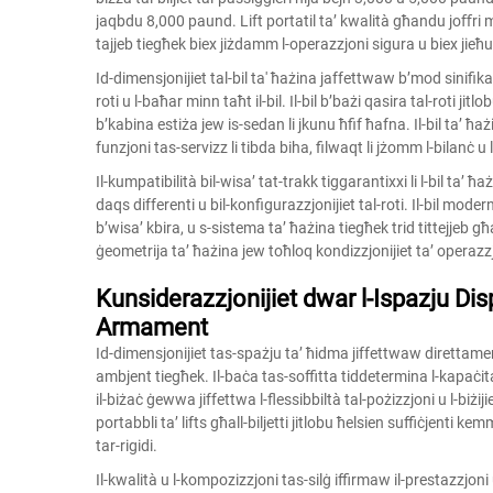
jaqbdu 8,000 paund. Lift portatil ta’ kwalità għandu joﬀri marg
tajjeb tiegħek biex jiżdamm l-operazzjoni sigura u biex jieħu 
Id-dimensjonijiet tal-bil ta' ħażina jaffettwaw b’mod sinifikant
roti u l-baħar minn taħt il-bil. Il-bil b’bażi qasira tal-roti jit
b’kabina estiża jew is-sedan li jkunu ħfif ħafna. Il-bil ta’ ħażin
funzjoni tas-servizz li tibda biha, filwaqt li jżomm l-bilanċ u 
Il-kumpatibilità bil-wisa’ tat-trakk tiggarantixxi li l-bil ta’ ħ
daqs differenti u bil-konfigurazzjonijiet tal-roti. Il-bil mod
b’wisa’ kbira, u s-sistema ta’ ħażina tiegħek trid tittejjeb 
ġeometrija ta’ ħażina jew toħloq kondizzjonijiet ta’ operazzj
Kunsiderazzjonijiet dwar l-Ispazju Disp
Armament
Id-dimensjonijiet tas-spażju ta’ ħidma jiffettwaw direttament lie
ambjent tiegħek. Il-baċa tas-soffitta tiddetermina l-kapaċita
il-biżaċ ġewwa jiffettwa l-flessibbiltà tal-pożizzjoni u l-biż
portabbli ta’ lifts għall-biljetti jitlobu ħelsien suffiċjenti ke
tar-rigidi.
Il-kwalità u l-kompozizzjoni tas-silġ iffirmaw il-prestazzjoni u 