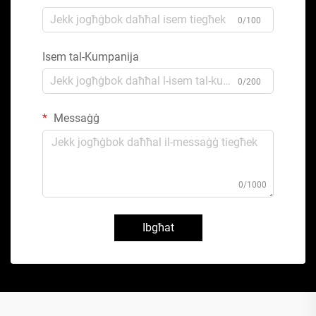
0/100
Isem tal-Kumpanija
0/200
Messaġġ
0/1000
Ibgħat