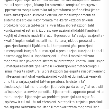
matul l-operazzjoni, filwaqt li s-sistemi ta’ tonqis ta’ emergenza
jippermettu tonqis ikontrollat tal-pjattaforma perfino f’każijiet ta’
skwalifikazzjoni tal-kurrent elettriku jew malfunzjonamenti fis-
sistema iż-żarbieni. Il-konformità mal-kertifikazzjoni tinkludi
protokolli rigorużi tat-testjar li jivverifikaw il-prestazzjoni taħt
kundizzjonijiet estremi, jiżguraw operazzjoni affidabbli f’ambjenti
xogħlijiet diversi u mudelli ta’ użu. Il-proċeduri ta’ assigurazzjoni tal-
kwalità implementati matul il-manifattura jinkludu proċessi ta’
ispezzjoni komplet li jaħkimu kull komponent għal preċiżjoni
dimensjonali, integrità tal-materjal, u prestazzjoni funzjonali qabel l-
assemblaġġ finali u l-ispeditazzjoni. L-iftaħ il-motokarriżżata
magħmul Ċina jinkorpora sistemi ta’ protezzjoni kontra l-kurrussjoni
u materjali resistenti għall-ilma u l-kondizzjonijiet meteoroloġiċi li
jimnu integrità strutturali u prestazzjoni tas-sigurtà irrispettivament
mill-esponiment għal kundizzjonijiet xogħlijiet duri inklużi kemikali,
umdità, u varjazzjonijiet tat-temperatura. Is-sistemi ta’
skedulazzjoni tal-manutenzjoni jipprovdu gwida ċara għal requisiti
ta’ ispezzjoni u servizz periodiku, li jippermettu approċċi proattivi tal-
manutenzjoni li jipprevjenwu problemi potenzjali tas-sigurtà u
jispiċċaw it-tul tal-użu tal-eżensjoni. Materjali ta’ trejnin u protokolli
tas-sigurtà miżmuma mal-iftaħ il-motokarriżżata magħmul Ċina