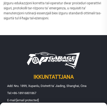
jiżguru edukazzjoni korretta tal-operatur dwar proċeduri operattivi
siguri, protokolli tar-riżpons ta’ emergenza, u requisiti ta’
manutenzjoni rutinarji essenzjali biex iżguru standardi ottimali tas-
sigurtà tul il-ħajja tal-eżensjoni.
IKKUNTATTJANA
Add: Nru. 1899, Xupanlu, Distrett ta' Jiading, Shanghai, Ċina
Tel:
+86-18916801867
E-mail:
[email protected]