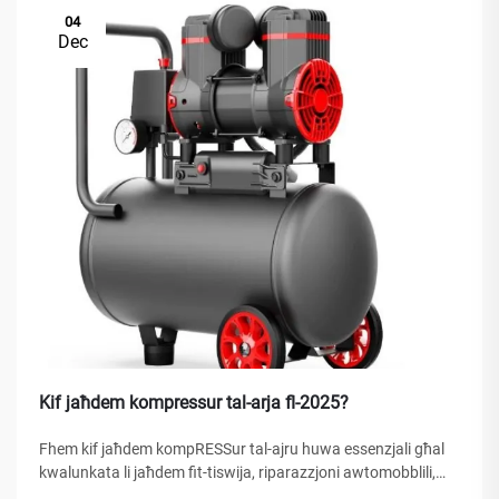
04
Dec
Kif jaħdem kompressur tal-arja fl-2025?
Fhem kif jaħdem kompRESSur tal-ajru huwa essenzjali għal
kwalunkata li jaħdem fit-tiswija, riparazzjoni awtomobblili,
kostruzzjoni, jew proġetti ta' tejbija tad-dar. KompRESSur tal-