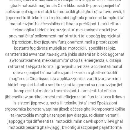
għall-motoċikli magħmula Ċina tikkonsisti fl-ipprovżjonijiet ta’
sollevament sigur u stabili tal-motoċikli għal għoli oħra favorevoli, li
jippermettu lit-tekniku u l-mekkaniċi jagħmlu proċeduri kompluti ta’
manutenzjoni b’akċessibilment ikbar u preċiżjoni. L-arkitettura
teknoloġika tiddef integrazzjoni ta’ mekkanismi idraliċi jew
pnevmatiċi ta’ sollevament ma’ strutturi ta’ appoġġ ipprojektati
b’preċiżjoni, biex jiżguraw funzjonament moll u prestazzjoni
kostanti fuq diversi mudelli ta’ motoċikli u speċifiki tal-piż.
Karatteristiċi avvanzati tas-sigurtà jinklu sistemi ta’ blokk aġġornati
awtomatikament, mekkanismi ta’ stop ta’ emergenza, u dizajni
rafforzati tal-pjattaforma li jprevjenħu n-niżżel accidentali matul
operazzjonijiet ta’ manutenzjoni. Il-karozza għall-motoċikli
magħmula Ċina tissodisfa applikazzjonijiet varji li jvarjaw minn
bidliet regolari tal-oil u sostituzzjoni tal-gommi sa riparazzjonijiet
komplessi tal-motor u trasmissjoni. L-ambjenti tal-oficina
jibbenefikaw partikolarment mill-effiċjenza tal-flus ta’ kaxxa li dawn
is-sistemi jipprovdu, meta lill-tekniku jista’ jimxi f’pożizzjoni
ergonomika korretta waqt ma jikseb aċċess għal komponenti kollha
tal-motoċikla mingħajr tensjoni jew disagju. Id-disinn versatili
jappoġġja tipi differenti ta’ motoċikli, minn dawk sportivi levi għal
motoċikli pesanti għall-vjaġġi, b’konfigurazzjonijiet pajjattforma