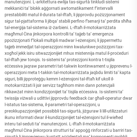
manutenzjoni. L-arkitettura ewlija tas-sigurtà tinkludi sistemi
mekkaniċi ta’ blokk aġġornati awtomatikament f’intervalli
prestabbiliti matul il-durata tal-iftaħ, li jipprovdu pożizzjonament
sigur tal-pjattaforma li jibqa’ stabili perfino f’senarji ta’ perdita sħiħa
tal-enerġija tal-sistema iż-żarbieni. L-iftaħ il-motokarriżżata
magħmul Ċina jinkorpora kontrolli ta’ tajjeb ta’ emergenza
ppożizzjonati f’lokali multipli madwar l-eżensjoni, li jippermettu
tajjeb immedjat tal-operazzjoni minn kwalunkwe pożizzjoni tax-
xogħol jekk isiru sitwazzjonijiet mhux mistennija matul il-proċeduri
tal-iftaħ jew tonqis. Is-sistemi ta’ protezzjoni kontra t-tisjila
eċċessiva jaqraw parametri tat-takwin kontinwament u jipprevenu l-
operazzjoni meta t-takkin tal-motokarriżżata jaqbdu limiti ta’ kapta
siguri, billi jipproteġġu kemm l-eżensjoni tal-iftaħ kif ukoll il-
motokarriżżati li jsir servizz tagħhom minn dann potenzjali
rikkawżat minn kondizzjonijiet ta’ tisjila eċċessiva. Is-sistemi ta’
twissija viżwali u udittivi jipprovdu feedback ċar għall-operatur dwar
l-istatus tas-sistema, il-parametri tal-operazzjoni, u
preokkupazzjonijiet possibbli tas-sigurtà, jiżguraw li lill-utilizzaturi
ikunu informati dwar il-kundizzjonijiet tal-eżensjoni tul il-wieħed
interu tal-seduti ta’ manutenzjoni. L-iftaħ il-motokarriżżata
magħmul Ċina jinkorpora strutturi ta’ appoġġ rinforzati u barriri tas-
sigurtà li jipprevjenwu kuntatt aċċidentali ma’ komponenti mobbli