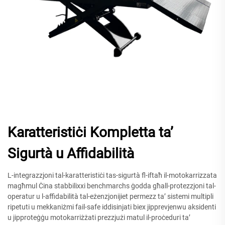
Karatteristiċi Kompletta ta’
Sigurtà u Affidabilità
L-integrazzjoni tal-karatteristiċi tas-sigurtà fl-iftaħ il-motokarrizzata
magħmul Ċina stabbilixxi benchmarchs ġodda għall-protezzjoni tal-
operatur u l-affidabilità tal-eżenzjonijiet permezz ta’ sistemi multipli
ripetuti u mekkaniżmi fail-safe iddisinjati biex jipprevjenwu aksidenti
u jipproteġġu motokarriżżati prezzjużi matul il-proċeduri ta’