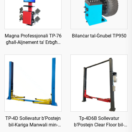
Magna Professjonali TP-76
Bilanċar tal-Ġnubel TP950
għall-Aljnement ta' Erbgħa
Ħruġ f’3D
TP-4D Sollevatur b’Postejn
Tp-4D6B Sollevatur
bil-Kariga Manwali min-
b’Postejn Clear Floor bil-
Nofsajn
Kariga Elettrika