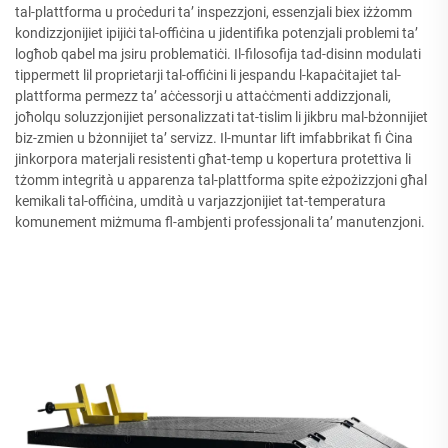
tal-plattforma u proċeduri ta’ inspezzjoni, essenzjali biex iżżomm
kondizzjonijiet ipijiċi tal-offiċina u jidentifika potenzjali problemi ta’
logħob qabel ma jsiru problematiċi. Il-filosofija tad-disinn modulati
tippermett lil proprietarji tal-offiċini li jespandu l-kapaċitajiet tal-
plattforma permezz ta’ aċċessorji u attaċċmenti addizzjonali,
joħolqu soluzzjonijiet personalizzati tat-tislim li jikbru mal-bżonnijiet
biz-zmien u bżonnijiet ta’ servizz. Il-muntar lift imfabbrikat fi Ċina
jinkorpora materjali resistenti għat-temp u kopertura protettiva li
tżomm integrità u apparenza tal-plattforma spite eżpożizzjoni għal
kemikali tal-offiċina, umdità u varjazzjonijiet tat-temperatura
komunement miżmuma fl-ambjenti professjonali ta’ manutenzjoni.