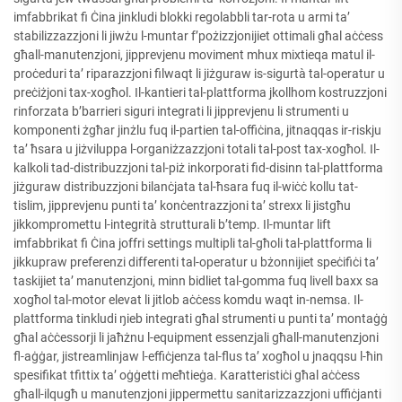
imfabbrikat fi Ċina jinkludi blokki regolabbli tar-rota u armi ta’
stabilizzazzjoni li jiwżu l-muntar f’pożizzjonijiet ottimali għal aċċess
għall-manutenzjoni, jipprevjenu moviment mhux mixtieqa matul il-
proċeduri ta’ riparazzjoni filwaqt li jiżguraw is-sigurtà tal-operatur u
preċiżjoni tax-xogħol. Il-kantieri tal-plattforma jkollhom kostruzzjoni
rinforzata b’barrieri siguri integrati li jipprevjenu li strumenti u
komponenti żgħar jinżlu fuq il-partien tal-offiċina, jitnaqqas ir-riskju
ta’ ħsara u jiżviluppa l-organiżzazzjoni totali tal-post tax-xogħol. Il-
kalkoli tad-distribuzzjoni tal-piż inkorporati fid-disinn tal-plattforma
jiżguraw distribuzzjoni bilanċjata tal-ħsara fuq il-wiċċ kollu tat-
tislim, jipprevjenu punti ta’ konċentrazzjoni ta’ strexx li jistgħu
jikkompromettu l-integrità strutturali b’temp. Il-muntar lift
imfabbrikat fi Ċina joffri settings multipli tal-għoli tal-plattforma li
jikkupraw preferenzi differenti tal-operatur u bżonnijiet speċifiċi ta’
taskijiet ta’ manutenzjoni, minn bidliet tal-gomma fuq livell baxx sa
xogħol tal-motor elevat li jitlob aċċess komdu waqt in-nemsa. Il-
plattforma tinkludi ŋieb integrati għal strumenti u punti ta’ montaġġ
għal aċċessorji li jaħżnu l-equipment essenzjali għall-manutenzjoni
fl-aġġar, jistreamlinjaw l-effiċjenza tal-flus ta’ xogħol u jnaqqsu l-ħin
spesifikat tfittix ta’ oġġetti meħtieġa. Karatteristiċi għal aċċess
għall-ilqugħ u manutenzjoni jippermettu sanitarizzazzjoni uffiċjanti