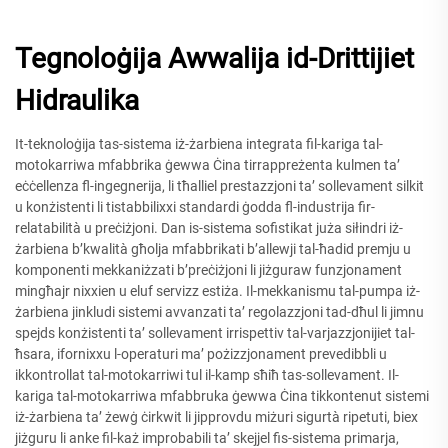
Tegnoloġija Awwalija id-Drittijiet
Hidraulika
It-teknoloġija tas-sistema iż-żarbiena integrata fil-kariga tal-
motokarriwa mfabbrika ġewwa Ċina tirrappreżenta kulmen ta’
eċċellenza fl-ingegnerija, li tħalliel prestazzjoni ta’ sollevament silkit
u konżistenti li tistabbilixxi standardi ġodda fl-industrija fir-
relatabilità u preċiżjoni. Dan is-sistema sofistikat juża siłindri iż-
żarbiena b’kwalità għolja mfabbrikati b’allewji tal-ħadid premju u
komponenti mekkaniżzati b’preċiżjoni li jiżguraw funzjonament
mingħajr nixxien u eluf servizz estiża. Il-mekkanismu tal-pumpa iż-
żarbiena jinkludi sistemi avvanzati ta’ regolazzjoni tad-dħul li jimnu
spejds konżistenti ta’ sollevament irrispettiv tal-varjazzjonijiet tal-
ħsara, ifornixxu l-operaturi ma’ pożizzjonament prevedibbli u
ikkontrollat tal-motokarriwi tul il-kamp sħiħ tas-sollevament. Il-
kariga tal-motokarriwa mfabbruka ġewwa Ċina tikkontenut sistemi
iż-żarbiena ta’ żewġ ċirkwit li jipprovdu miżuri sigurtà ripetuti, biex
jiżguru li anke fil-każ improbabili ta’ skejjel fis-sistema primarja,