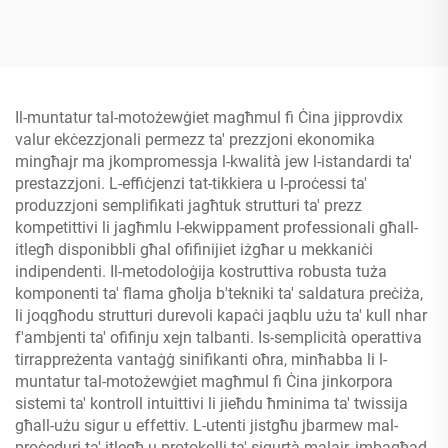
Il-muntatur tal-motożewġiet magħmul fi Ċina jipprovdix
valur ekċezzjonali permezz ta' prezzjoni ekonomika
mingħajr ma jkompromessja l-kwalità jew l-istandardi ta'
prestazzjoni. L-effiċjenzi tat-tikkiera u l-proċessi ta'
produzzjoni semplifikati jagħtuk strutturi ta' prezz
kompetittivi li jagħmlu l-ekwippament professionali għall-
itlegħ disponibbli għal ofifinijiet iżgħar u mekkaniċi
indipendenti. Il-metodoloġija kostruttiva robusta tuża
komponenti ta' flama għolja b'tekniki ta' saldatura preċiża,
li joqgħodu strutturi durevoli kapaċi jaqblu użu ta' kull nhar
f'ambjenti ta' ofifinju xejn talbanti. Is-semplicità operattiva
tirrappreżenta vantaġġ sinifikanti oħra, minħabba li l-
muntatur tal-motożewġiet magħmul fi Ċina jinkorpora
sistemi ta' kontroll intuittivi li jieħdu ħminima ta' twissija
għall-użu sigur u effettiv. L-utenti jistgħu jbarmew mal-
proċeduri ta' itlegħ u protokolli ta' sigurtà malajr, imbagħad