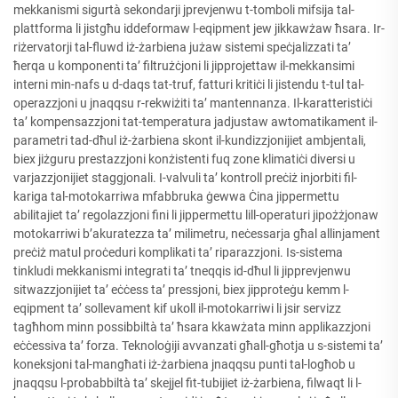
mekkanismi sigurtà sekondarji jprevjenwu t-tomboli mifsija tal-
plattforma li jistgħu iddeformaw l-eqipment jew jikkawżaw ħsara. Ir-
riżervatorji tal-fluwd iż-żarbiena jużaw sistemi speċjalizzati ta’
ħerqa u komponenti ta’ filtrużċjoni li jipprojettaw il-mekkansimi
interni min-nafs u d-daqs tat-truf, fatturi kritiċi li jistendu t-tul tal-
operazzjoni u jnaqqsu r-rekwiżiti ta’ mantennanza. Il-karatteristiċi
ta’ kompensazzjoni tat-temperatura jadjustaw awtomatikament il-
parametri tad-dħul iż-żarbiena skont il-kundizzjonijiet ambjentali,
biex jiżguru prestazzjoni konżistenti fuq zone klimatiċi diversi u
varjazzjonijiet staggjonali. I-valvuli ta’ kontroll preċiż injorbiti fil-
kariga tal-motokarriwa mfabbruka ġewwa Ċina jippermettu
abilitajiet ta’ regolazzjoni fini li jippermettu lill-operaturi jipożżjonaw
motokarriwi b’akuratezza ta’ milimetru, neċessarja għal allinjament
preċiż matul proċeduri komplikati ta’ riparazzjoni. Is-sistema
tinkludi mekkanismi integrati ta’ tneqqis id-dħul li jipprevjenwu
sitwazzjonijiet ta’ eċċess ta’ pressjoni, biex jipproteġu kemm l-
eqipment ta’ sollevament kif ukoll il-motokarriwi li jsir servizz
tagħhom minn possibbiltà ta’ ħsara kkawżata minn applikazzjoni
eċċessiva ta’ forza. Teknoloġiji avvanzati għall-għotja u s-sistemi ta’
koneksjoni tal-mangħati iż-żarbiena jnaqqsu punti tal-logħob u
jnaqqsu l-probabbiltà ta’ skejjel fit-tubijiet iż-żarbiena, filwaqt li l-