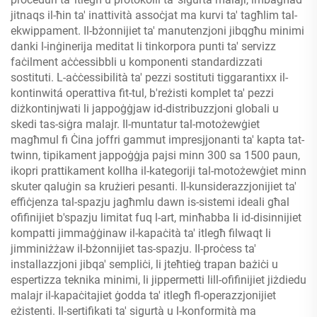
jitnaqs il-ħin ta' inattività assoċjat ma kurvi ta' tagħlim tal-
ekwippament. Il-bżonnijiet ta' manutenzjoni jibqgħu minimi
danki l-inġinerija meditat li tinkorpora punti ta' servizz
faċilment aċċessibbli u komponenti standardizzati
sostituti. L-aċċessibilità ta' pezzi sostituti tiggarantixx il-
kontinwitá operattiva fit-tul, b'reżisti komplet ta' pezzi
diżkontinjwati li jappoġġjaw id-distribuzzjoni globali u
skedi tas-siġra malajr. Il-muntatur tal-motożewġiet
magħmul fi Ċina joffri gammut impresjjonanti ta' kapta tat-
twinn, tipikament jappoġġja pajsi minn 300 sa 1500 paun,
ikopri prattikament kollha il-kategoriji tal-motożewġiet minn
skuter qaluġin sa krużieri pesanti. Il-kunsiderazzjonijiet ta'
effiċjenza tal-spazju jagħmlu dawn is-sistemi ideali għal
ofifinijiet b'spazju limitat fuq l-art, minħabba li id-disinnijiet
kompatti jimmaġġinaw il-kapaċità ta' itlegħ filwaqt li
jimminiżżaw il-bżonnijiet tas-spazju. Il-proċess ta'
installazzjoni jibqa' sempliċi, li jteħtieġ trapan bażiċi u
espertizza teknika minimi, li jippermetti lill-ofifinijiet jiżdiedu
malajr il-kapaċitajiet ġodda ta' itlegħ fl-operazzjonijiet
eżistenti. Il-sertifikati ta' sigurtà u l-konformità ma