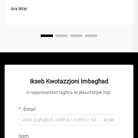
ajru huwa apparat mekkaniku versatili li jikkonverti l-poter
Ara Iktar
f’enerġija potenzjali...
Ikseb Kwotazzjoni Imbagħad
Ir-rappreżentant tagħna se jikkuntattjek ħajt.
Email
0/100
Isem