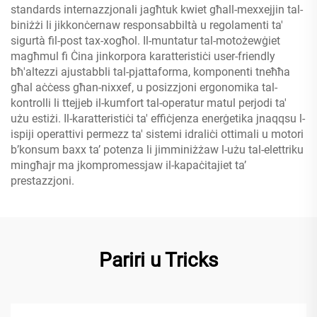
standards internazzjonali jagħtuk kwiet għall-mexxejjin tal-
biniżżi li jikkonċernaw responsabbiltà u regolamenti ta'
sigurtà fil-post tax-xogħol. Il-muntatur tal-motożewġiet
magħmul fi Ċina jinkorpora karatteristiċi user-friendly
bħ'altezzi ajustabbli tal-pjattaforma, komponenti tneħħa
għal aċċess għan-nixxef, u posizzjoni ergonomika tal-
kontrolli li ttejjeb il-kumfort tal-operatur matul perjodi ta'
użu estiżi. Il-karatteristiċi ta' effiċjenza enerġetika jnaqqsu l-
ispiji operattivi permezz ta' sistemi idraliċi ottimali u motori
b’konsum baxx ta’ potenza li jimminiżżaw l-użu tal-elettriku
mingħajr ma jkompromessjaw il-kapaċitajiet ta’
prestazzjoni.
Pariri u Tricks