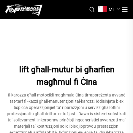
MT
lift għall-mutur bi għarfien
magħmul fi Ċina
Il-karozza għall-motoċikli magħmula Ċina tirrappreżenta avvanċ
tat-tarf fil-kaxxi għall-manutenzjoni tal-karozzi, iddisinjata biex
tispiċċa operazzjonijiet ta’ riparazzjoni u servizz għal offini
professjonali u għall-dritturi entużjasti. Dawn is-sistemi sofistikati
ta’ sollevament jinkorporaw prinċipji ingegneristiċi avvanzati ma’
materjali ta’ kostruzzjoni solidi biex jipprovdu prestazzjoni
ekċezzjonali u affidabbiltà. Il-funzjoni ewlenija ta’ din il-karozza