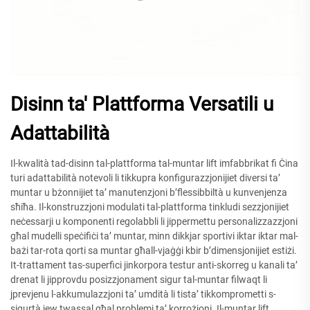
Disinn ta' Plattforma Versatili u
Adattabilità
Il-kwalità tad-disinn tal-plattforma tal-muntar lift imfabbrikat fi Ċina
turi adattabilità notevoli li tikkupra konfigurazzjonijiet diversi ta’
muntar u bżonnijiet ta’ manutenzjoni b’flessibbiltà u kunvenjenza
sħiħa. Il-konstruzzjoni modulati tal-plattforma tinkludi sezzjonijiet
neċessarji u komponenti regolabbli li jippermettu personalizzazzjoni
għal mudelli speċifiċi ta’ muntar, minn dikkjar sportivi iktar iktar mal-
bażi tar-rota qorti sa muntar għall-vjaġġi kbir b’dimensjonijiet estiżi.
It-trattament tas-superfici jinkorpora testur anti-skorreg u kanali ta’
drenat li jipprovdu posizzjonament sigur tal-muntar filwaqt li
jprevjenu l-akkumulazzjoni ta’ umdità li tista’ tikkomprometti s-
sigurtà jew twassal għal problemi ta’ korrożjoni. Il-muntar lift