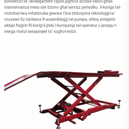
konnetturi ta’ skollegament rapidi jagħtux aċċess veloċi għall-
mantennanza meta ssir bżonn għal servizz periodiku. Il-kariga tal-
motokarriwa mfabbruka ġewwa Ċina tinkorpora teknoloġiji ta’
rnuxxien fiż-żarbiena fl-assemblaġġ tal-pumpa, oħloq ambjenti
akkjar ħaġrin fil-karigi li jżidu l-kumpanja tal-operatur u janqqu t-
tewġa matul sessjonijiet ta’ xogħol estiżi.