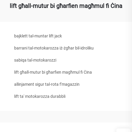
lift għall-mutur bi għarfien magħmul fi Ċina
bajklett tal-muntar lift jack
barrani tal-motokarozza iż-żgħar bil-idroliku
sabiqa tal-motokarozzi
lift għall-mutur bi għarfien magħmul fi Ċina
allinjament sigur tal-rota f'magazzin
lift ta' motokarozza durabbli