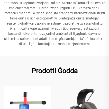
adattabbli u kapitaċiti varjabbli tal-piż. Misure ta’ kontroll tal-kwalità
implementati matul il-produzzjoni jiżguru li kull karozza għall-
motoċikli magħmula Ċina tissodisfa standard internazzjonali strikti
tas-sigurtà u richiesti operattivi. L-integrazzjoni ta’ materjali
resistenti għall-korrosjoni u rivestimenti protettivi twassal għal tul
iktar fit-tul tal-operazzjoni filwaqt li tippreserva prestazzjoni
kostanti f’diversi kondizzjonijiet ambjentali, li jagħmlu dawn is-
sistemi ta’ sollevament adatti kemm għal ambjenti ta’ oficina interni
kif ukoll għal faċilitajiet ta’ manutenzjoni esterni.
Prodotti Ġodda