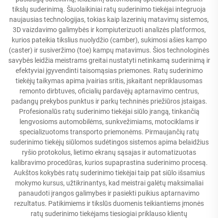
tikslų suderinimą. Šiuolaikiniai ratų suderinimo tiekėjai integruoja
naujausias technologijas, tokias kaip lazerinių matavimų sistemos,
3D vaizdavimo galimybės ir kompiuterizuoti analizės platformos,
kurios pateikia tikslius nuolydžio (camber), sukimosi ašies kampo
(caster) ir susiveržimo (toe) kampų matavimus. Šios technologinės
savybės leidžia meistrams greitai nustatyti netinkamą suderinimą ir
efektyviai įgyvendinti taisomąsias priemones. Ratų suderinimo
tiekėjų taikymas apima įvairias sritis, įskaitant nepriklausomas
remonto dirbtuves, oficialių pardavėjų aptarnavimo centrus,
padangų prekybos punktus ir parkų techninės priežiūros įstaigas.
Profesionalūs ratų suderinimo tiekėjai siūlo įrangą, tinkančią
lengvosioms automobilėms, sunkvežimiams, motociklams ir
specializuotoms transporto priemonėms. Pirmaujančių ratų
suderinimo tiekėjų siūlomos sudėtingos sistemos apima belaidžius
ryšio protokolus, lietimo ekranų sąsajas ir automatizuotas
kalibravimo procedūras, kurios supaprastina suderinimo procesą.
Aukštos kokybės ratų suderinimo tiekėjai taip pat siūlo išsamius
mokymo kursus, užtikrinantys, kad meistrai galėtų maksimaliai
panaudoti įrangos galimybes ir pasiekti puikius aptarnavimo
rezultatus. Patikimiems ir tikslūs duomenis teikiantiems įmonės
ratų suderinimo tiekėjams tiesiogiai priklauso klientų