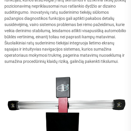
funkcijas, kurios atsižvelgia į ratų skirtumus ir užtikrina tikslų jutiklių
pozicionavimą nepriklausomai nuo ratlankio dydžio ar dizaino
sudėtingumo. Inovatyvių ratų suderinimo tiekėjų siūlomos
pažangios diagnostikos funkcijos gali aptikti pakabos detalių
susidėvėjimą, vairo sistemos problemas bei rėmo pažeidimus, kurie
veikia derinimo stabilumą, leisdamos atlikti visapusišką automobilio
būklės vertinimą, einantį toliau nei paprasti kampų matavimai.
Šiuolaikiniai ratų suderinimo tiekėjai integruoja lietimo ekranų
sąsajas ir intuityvias navigacijos sistemas, kurios sumažina
operatoriaus mokymosi trukmę, pagerina matavimų nuoseklumą ir
sumažina procedūrinių klaidų riziką, galinčią pakenkti tikslumui.