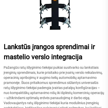
Lankstūs įrangos sprendimai ir
mastelio verslo integracija
Pažangūs ratų išlyginimo tiekėjai puikiai susitvarko su lankstiais
įrenginių sprendimais, kurie prisitaiko prie įvairių verslo reikalavimų,
operacinių apribojimų ir augimo kelių automobilių aptarnavimo
pramonėje. Šiuos pritaikomus sprendimus siūlantys universalūs
ratų išlyginimo tiekėjai padengia įvairias patalpų konfigūracijas –
nuo kompaktiškų aptarnavimo nišų iki išplėstų komercinių operacijų
– užtikrindami optimalų erdvės panaudojimą ir darbo eigą.
Vadovaujantys ratų išlyginimo tiekėjai kuria modulinius įrenginių