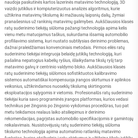
naudoja paskutinės kartos lazerinės matavimo technologiją, 3D
vaizdo jutiklius ir kompiuterizuotus analizės algoritmus, kurie
užtikrina matavimų tikslumą iki mažiausių laipsnių dalių, žymiai
pranašesnius už rankinių matavimų galimybes. Aukščiausios klasės
ratų suderinimo tiekėjų siūloma pažangi technologija apima kelis
vienu metu matuojamus taškus, sukurdama išsamią automobilio
profiliavimo sistemą, kuri nustato subtilysias derinimo problemas,
dažnai praleidžiamas konvenciniais metodais. Pirmos eilės ratų
suderinimo tiekėjai integruoja belaidę jutiklių technologiją, kuri
pašalina nepatogius kabelių ryšius, išlaikydama tikslų ryšį tarp
matavimo galvų ir centrinio valdymo bloko. Aukščiausios klasės
ratų suderinimo tiekėjų siūlomos sofistiktuotos kalibravimo
sistemos automatiškai kompensuoja įrangos skirtumus ir aplinkos
veiksnius, užtikrindamos nuoseklų tikslumą skirtingomis
eksploatacijos sąlygomis ir vietomis. Profesionalūs ratų suderinimo
tiekėjai kuria savo programinės įrangos platformas, kurios vedasi
technikus per žingsnis po žingsnio vykdomas procedūras, tuo pat
metu teikdamos realaus laiko atsiliepimus ir derinimo
rekomendacijas, pagrįstas automobilio specifikacijomis ir gamintojų
reikalavimais. Nusistovėjusių ratų suderinimo tiekėjų siūloma
tikslumo technologija apima automatinio ratlankių matavimo