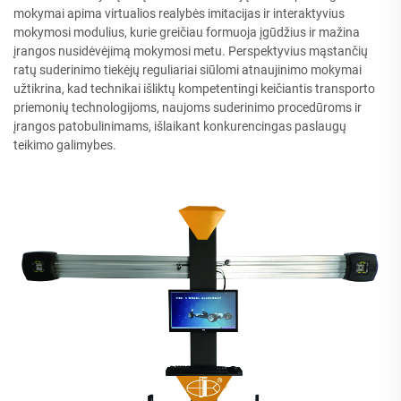
mokymai apima virtualios realybės imitacijas ir interaktyvius
mokymosi modulius, kurie greičiau formuoja įgūdžius ir mažina
įrangos nusidėvėjimą mokymosi metu. Perspektyvius mąstančių
ratų suderinimo tiekėjų reguliariai siūlomi atnaujinimo mokymai
užtikrina, kad technikai išliktų kompetentingi keičiantis transporto
priemonių technologijoms, naujoms suderinimo procedūroms ir
įrangos patobulinimams, išlaikant konkurencingas paslaugų
teikimo galimybes.