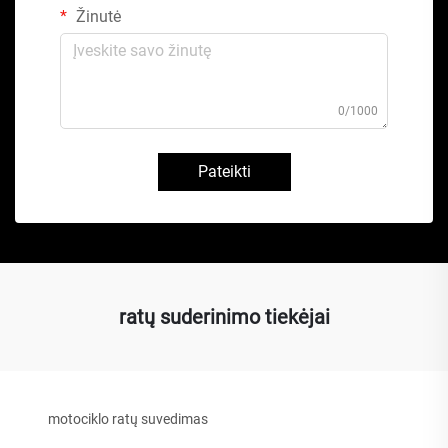
Žinutė
0/1000
Pateikti
ratų suderinimo tiekėjai
motociklo ratų suvedimas