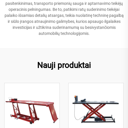
pasitenkinimas, transporto priemonių sauga ir aptarnavimo teikėjų
operacinis pelningumas. Be to, patikimi ratų suderinimo tiekėjai
palaiko išsamias detalių atsargas, teikia nuolatinę techninę pagalbą
ir siūlo įrangos atnaujinimo galimybes, kurios apsaugo ilgalaikes
investicijas ir užtikrina suderinamumą su besivystančiomis
automobilių technologijomis.
Nauji produktai