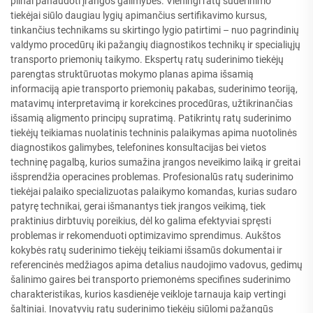
pilnai panaudoti įrangos galimybes. Vieningi ratų suderinimo
tiekėjai siūlo daugiau lygių apimančius sertifikavimo kursus,
tinkančius technikams su skirtingo lygio patirtimi – nuo pagrindinių
valdymo procedūrų iki pažangių diagnostikos technikų ir specialiųjų
transporto priemonių taikymo. Ekspertų ratų suderinimo tiekėjų
parengtas struktūruotas mokymo planas apima išsamią
informaciją apie transporto priemonių pakabas, suderinimo teoriją,
matavimų interpretavimą ir korekcines procedūras, užtikrinančias
išsamią aligmento principų supratimą. Patikrintų ratų suderinimo
tiekėjų teikiamas nuolatinis techninis palaikymas apima nuotolinės
diagnostikos galimybes, telefonines konsultacijas bei vietos
techninę pagalbą, kurios sumažina įrangos neveikimo laiką ir greitai
išsprendžia operacines problemas. Profesionalūs ratų suderinimo
tiekėjai palaiko specializuotas palaikymo komandas, kurias sudaro
patyrę technikai, gerai išmanantys tiek įrangos veikimą, tiek
praktinius dirbtuvių poreikius, dėl ko galima efektyviai spręsti
problemas ir rekomenduoti optimizavimo sprendimus. Aukštos
kokybės ratų suderinimo tiekėjų teikiami išsamūs dokumentai ir
referencinės medžiagos apima detalius naudojimo vadovus, gedimų
šalinimo gaires bei transporto priemonėms specifines suderinimo
charakteristikas, kurios kasdienėje veikloje tarnauja kaip vertingi
šaltiniai. Inovatyvių ratų suderinimo tiekėjų siūlomi pažangūs