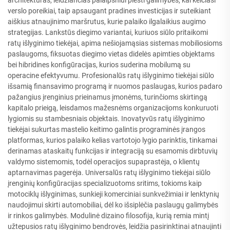
architektūras, leidžiančias palaipsniui plėsti galimybes, kai keičiasi
verslo poreikiai, taip apsaugant pradines investicijas ir suteikiant
aiškius atnaujinimo maršrutus, kurie palaiko ilgalaikius augimo
strategijas. Lankstūs diegimo variantai, kuriuos siūlo pritaikomi
ratų išlyginimo tiekėjai, apima nešiojamąsias sistemas mobiliosioms
paslaugoms, fiksuotas diegimo vietas didelės apimties objektams
bei hibridines konfigūracijas, kurios suderina mobilumą su
operacine efektyvumu. Profesionalūs ratų išlyginimo tiekėjai siūlo
išsamią finansavimo programą ir nuomos paslaugas, kurios padaro
pažangius įrenginius prieinamus įmonėms, turinčioms skirtingą
kapitalo prieigą, leisdamos mažesnėms organizacijoms konkuruoti
lygiomis su stambesniais objektais. Inovatyvūs ratų išlyginimo
tiekėjai sukurtas mastelio keitimo galintis programinės įrangos
platformas, kurios palaiko kelias vartotojo lygio parinktis, tinkamai
derinamas ataskaitų funkcijas ir integraciją su esamomis dirbtuvių
valdymo sistemomis, todėl operacijos supaprastėja, o klientų
aptarnavimas pagerėja. Universalūs ratų išlyginimo tiekėjai siūlo
įrenginių konfigūracijas specializuotoms sritims, tokioms kaip
motociklų išlyginimas, sunkieji komerciniai sunkvežimiai ir lenktynių
naudojimui skirti automobiliai, dėl ko išsiplėčia paslaugų galimybės
ir rinkos galimybės. Modulinė dizaino filosofija, kurią remia mintį
užtepusios ratų išlyginimo bendrovės, leidžia pasirinktinai atnaujinti