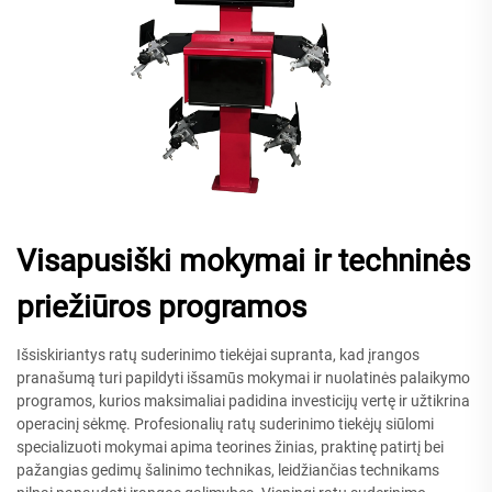
Visapusiški mokymai ir techninės
priežiūros programos
Išsiskiriantys ratų suderinimo tiekėjai supranta, kad įrangos
pranašumą turi papildyti išsamūs mokymai ir nuolatinės palaikymo
programos, kurios maksimaliai padidina investicijų vertę ir užtikrina
operacinį sėkmę. Profesionalių ratų suderinimo tiekėjų siūlomi
specializuoti mokymai apima teorines žinias, praktinę patirtį bei
pažangias gedimų šalinimo technikas, leidžiančias technikams