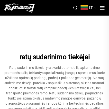
LT
ratų suderinimo tiekėjai
Ratų suderinimo tiekėjai yra svarbi automobilių aptarnavimo
pramonės dalis, teikiantys specializuotą įrangą ir sprendimus, kurie
užtikrina optimalią padangų padėtį ir pakabos geometriją. Šie ratų
suderinimo tiekėjai pateikia visapusiškus sistemas, skirtas matuoti,
analizuoti ir taisyti ratų kampinę padėtį vienų atžvilgiu kitų bei
transporto priemonės rėmo. Ratų suderinimo tiekėjų pagrindinės
funkcijos apima tikslaus matavimo įrangos gamybą, pažangių
diagnostikos programinės įrangos kūrimą bei techninės pagalbos
paslaugų suteikimą, leidžiantį automobilių specialistams atlikti