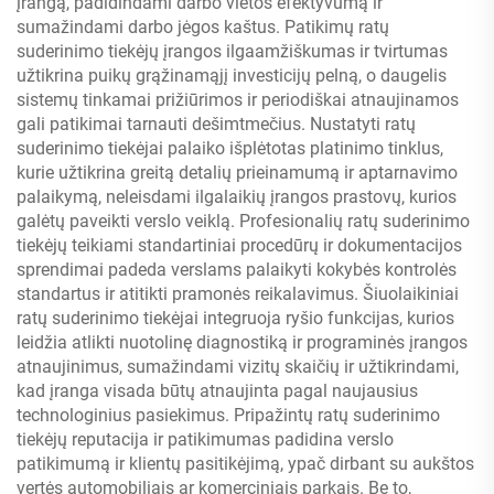
įrangą, padidindami darbo vietos efektyvumą ir
sumažindami darbo jėgos kaštus. Patikimų ratų
suderinimo tiekėjų įrangos ilgaamžiškumas ir tvirtumas
užtikrina puikų grąžinamąjį investicijų pelną, o daugelis
sistemų tinkamai prižiūrimos ir periodiškai atnaujinamos
gali patikimai tarnauti dešimtmečius. Nustatyti ratų
suderinimo tiekėjai palaiko išplėtotas platinimo tinklus,
kurie užtikrina greitą detalių prieinamumą ir aptarnavimo
palaikymą, neleisdami ilgalaikių įrangos prastovų, kurios
galėtų paveikti verslo veiklą. Profesionalių ratų suderinimo
tiekėjų teikiami standartiniai procedūrų ir dokumentacijos
sprendimai padeda verslams palaikyti kokybės kontrolės
standartus ir atitikti pramonės reikalavimus. Šiuolaikiniai
ratų suderinimo tiekėjai integruoja ryšio funkcijas, kurios
leidžia atlikti nuotolinę diagnostiką ir programinės įrangos
atnaujinimus, sumažindami vizitų skaičių ir užtikrindami,
kad įranga visada būtų atnaujinta pagal naujausius
technologinius pasiekimus. Pripažintų ratų suderinimo
tiekėjų reputacija ir patikimumas padidina verslo
patikimumą ir klientų pasitikėjimą, ypač dirbant su aukštos
vertės automobiliais ar komerciniais parkais. Be to,