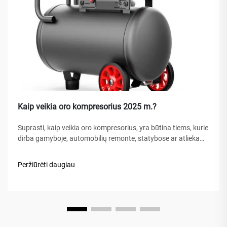
Kaip veikia oro kompresorius 2025 m.?
Suprasti, kaip veikia oro kompresorius, yra būtina tiems, kurie
dirba gamyboje, automobilių remonte, statybose ar atlieka
namų patobulinimo projektus. Oro kompresorius – tai
universalus mechaninis prietaisas, kuris energiją paverčia
Peržiūrėti daugiau
potencialia energija...