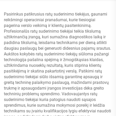
Pasirinkus patikrusius ratų suderinimo tiekėjus, gaunami
reikšmingi operaciniai pranašumai, kurie tiesiogiai
pagerina verslo veikimą ir klientų pasitenkinimą.
Profesionalūs ratų suderinimo tiekėjai teikia tikslumą
užtikrinančią įrangą, kuri sumažina diagnostikos laiką ir
padidina tikslumą, leisdama technikams per dieną atlikti
daugiau paslaugų bei generuoti didesnius pajamų srautus.
Aukštos kokybės ratų suderinimo tiekėjų siūloma pažangi
technologija pašalina spėjimą ir žmogiškąsias klaidas,
užtikrindama nuoseklų rezultatą, kuris stiprina klientų
pasitikėjimą ir skatina pakartotinį verslą. Patikimi ratų
suderinimo tiekėjai siūlo išsamią garantinę apsaugą ir
greitą techninę palaikymo paslaugą, mažindami prastovų
trukmę ir apsaugodami įrangos investicijas dėka greito
techninių problemų sprendimo. Vadovaujantys ratų
suderinimo tiekėjai kuria patogius naudoti sąsajos
sprendimus, kurie sumažina mokymosi poreikį ir leidžia
technikams su įvairiu kvalifikacijos lygiu efektyviai naudoti