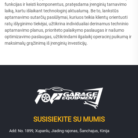
funkcijas ir keisti komponentus, pratęsdama įrenginių tarnavimo
laiką, kartu išlaikant technologinį aktualumą. Be to, lankstūs
aptarnavimo sutarčių pasiūlymai, kuriuos teikia klientų orientuoti
ratų išlyginimo tiekėjai, užtikrina individualiai derinamus techninio
aptarnavimo planus, prioriteto palaikymo paslaugas ir našumo
optimizavimo paslaugas, užtikrindami ilgalaikį operacinį puikumą ir
maksimalų grąžinimą iš įrenginių investicijų.
SUSISIEKITE SU MUMIS
Add: No. 1899, Xupanlu, Jiading rajonas, Šanchajus, Kinija