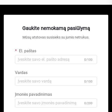
Gaukite nemokamą pasiūlymą
Mūsų atstovas susisieks su jumis netrukus.
El. paštas
0/100
Vardas
0/100
Įmonės pavadinimas
0/200