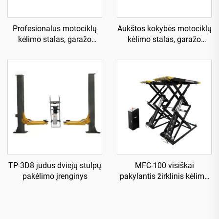
Profesionalus motociklų
Aukštos kokybės motociklų
kėlimo stalas, garažo
kėlimo stalas, garažo
įranga TP04101D-500
įranga TP04157-DM-2275
TP-3D8 judus dviejų stulpų
MFC-100 visiškai
pakėlimo įrenginys
pakylantis žirklinis kėlimo
įrenginys, naudojamas su
oro kompresoriumi