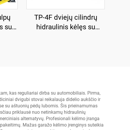
ulpų
TP-4F dviejų cilindrų
s su
hidraulinis kėlęs su
usės
stiprinta pagrindo
plokšte
kam, kas reguliariai dirba su automobiliais. Pirma,
iciniai dvigubi stovai reikalauja didelio aukščio ir
ose su aštuonių pėdų lubomis. Šis prieinamumas
sčiau priklausė nuo netinkamų hidraulinių
rciniais alternatyvų. Profesionali kėlimo įranga
ių pakeitimų. Mažas garažo kėlimo įrenginys suteikia