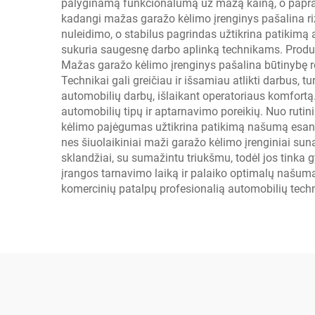
palyginamą funkcionalumą už mažą kainą, o papras
kadangi mažas garažo kėlimo įrenginys pašalina rizi
nuleidimo, o stabilus pagrindas užtikrina patikim
sukuria saugesnę darbo aplinką technikams. Produ
Mažas garažo kėlimo įrenginys pašalina būtinybę r
Technikai gali greičiau ir išsamiau atlikti darbus,
automobilių darbų, išlaikant operatoriaus komfortą
automobilių tipų ir aptarnavimo poreikių. Nuo rutini
kėlimo pajėgumas užtikrina patikimą našumą esant
nes šiuolaikiniai maži garažo kėlimo įrenginiai su
sklandžiai, su sumažintu triukšmu, todėl jos tink
įrangos tarnavimo laiką ir palaiko optimalų našumą
komercinių patalpų profesionalią automobilių tech