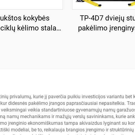
ukštos kokybės
TP-4D7 dviejų st
iklų kėlimo stalas,
pakėlimo įrenginy
žo įranga TP04157-
rankiniu vienos p
DM-2275
išleidimu
ų privalumų, kurie jį paverčia puikiu investicijos variantu bet 
e, kur didesnės pakėlimo įrangos paprasčiausiai nepasitelkia. Trad
ys veiksmingai veikia standartiniuose gyvenamųjų namų garažu
imą namų mechanikams ir mažųjų verslų savininkams, kurie ank
imo įrenginio ekonomiškumas tampa akivaizdus lyginant su kome
iški modeliai, be to, reikalauja brangios įrengimo ir struktūrin