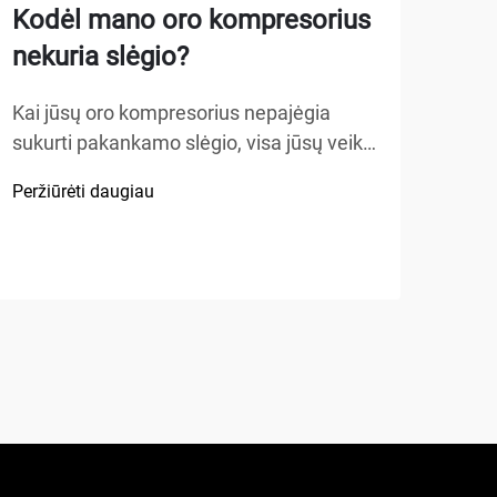
Kodėl mano oro kompresorius
Kai
nekuria slėgio?
aut
gar
Kai jūsų oro kompresorius nepajėgia
sukurti pakankamo slėgio, visa jūsų veikla
4 st
gali sustoti. Ši varginanti problema liečia
jūsų
Peržiūrėti daugiau
beveik visas dirbtuves, garažus ir
kuri
Perži
pramonines įmones visame pasaulyje.
vietą
Svarbu suprasti pagrindines priežastis,
tran
dėl kurių atsiranda slėgio...
saug
4 st
esmi