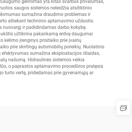
 Saugumo gerinimas yra kitas svarbus privalumas,
ruotos saugos sistemos neleidžia atsitiktinio
patikimumas sumažina draudimo problemas ir
to atliekant techninio aptarnavimo užduotis.
as nuovargį ir padidindamas darbo kokybę.
mo aukštis užtikrina pakankamą erdvę daugumai
ėlimo įrenginys prisitaiko prie įvairių
aiko prie skirtingų automobilių poreikių. Nuolatinis
 efektyvumas sumažina eksploatacijos išlaidas,
malų našumą. Hidraulinės sistemos veikia
alūs, o paprastos aptarnavimo procedūros pratęsia
o turto vertę, pridedamas prie gyvenamųjų ar