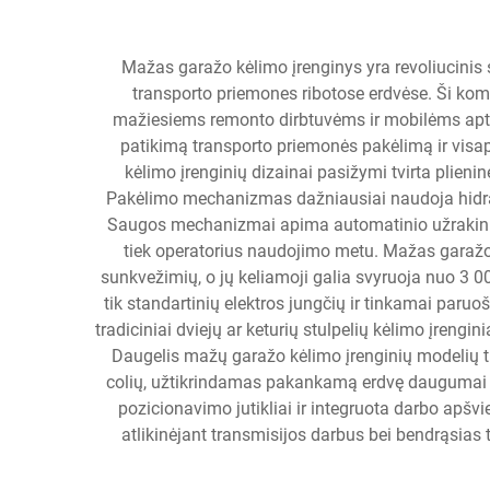
Mažas garažo kėlimo įrenginys yra revoliucinis
transporto priemones ribotose erdvėse. Ši ko
mažiesiems remonto dirbtuvėms ir mobilėms apta
patikimą transporto priemonės pakėlimą ir visa
kėlimo įrenginių dizainai pasižymi tvirta plieni
Pakėlimo mechanizmas dažniausiai naudoja hidrauli
Saugos mechanizmai apima automatinio užrakinimo 
tiek operatorius naudojimo metu. Mažas garažo 
sunkvežimių, o jų keliamoji galia svyruoja nuo 3 
tik standartinių elektros jungčių ir tinkamai paru
tradiciniai dviejų ar keturių stulpelių kėlimo įreng
Daugelis mažų garažo kėlimo įrenginių modelių tur
colių, užtikrindamas pakankamą erdvę daugumai te
pozicionavimo jutikliai ir integruota darbo apš
atlikinėjant transmisijos darbus bei bendrąsias