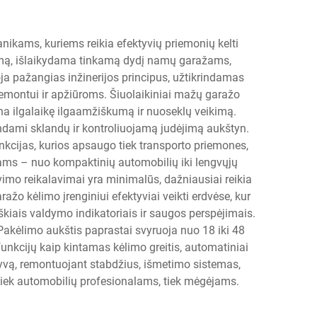
ikams, kuriems reikia efektyvių priemonių kelti
umą, išlaikydama tinka­mą dydį namų garažams,
 pažangias inžinerijos principus, užtikrindamas
emontui ir apžiūroms. Šiuolaikiniai mažų garažo
rina ilgalaikę ilgaamžiškumą ir nuoseklų veikimą.
indami sklandų ir kontroliuojamą judėjimą aukštyn.
kcijas, kurios apsaugo tiek transporto priemones,
pams – nuo kompaktinių automobilių iki lengvųjų
imo reikalavimai yra minimalūs, dažniausiai reikia
žo kėlimo įrenginiui efektyviai veikti erdvėse, kur
iškiais valdymo indikatoriais ir saugos perspėjimais.
 Pakėlimo aukštis paprastai svyruoja nuo 18 iki 48
nkcijų kaip kintamas kėlimo greitis, automatiniai
lyvą, remontuojant stabdžius, išmetimo sistemas,
 tiek automobilių profesionalams, tiek mėgėjams.