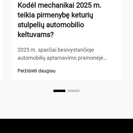
Kodėl mechanikai 2025 m.
teikia pirmenybę keturių
stulpelių automobilio
keltuvams?
2025 m. sparčiai besivystančioje
automobilių aptarnavimo pramonėje
mechanikai vis dažniau renkasi pažangią
Peržiūrėti daugiau
įrangą, kuri padidina efektyvumą ir
užtikrina saugą. Keturių stulpelių
automobilių keltuvas tapo pageidaujamu
pasirinkimu profesionalioms dirbtuvėms,
o...