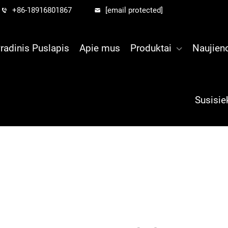
+86-18916801867
[email protected]
radinis Puslapis
Apie mus
Produktai
Naujien
Susisie