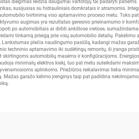
tas diegimas leidžia daugumai vartotojų tai padaryti patiems.
kas, susijusias su hidrauliniais domkratais ir atramomis. Integ
ą automobilio tvirtinimą viso aptarnavimo proceso metu. Toks 
ktyvumo augimas yra rezultatas geresnio prieinamumo ir komfor
opoti po automobiliais ar dirbti ankštose vietose, sumažindam
 turėdami tinkamą prieigą prie visų automobilio detalių. Pakėli
. Lankstumas plečia naudingumo pasiūlą, kadangi mažas garažo k
nio techninio aptarnavimo iki sudėtingų remontų, ši įranga prisit
 skirtingoms automobilių masėms ir konfigūracijoms. Energijos
naudoja minimalų elektros kiekį, tuo pat metu suteikdami maksi
a gyvenamosioms aplinkoms. Priežiūros reikalavimai lieka minim
. Mažas garažo kėlimo įrenginys taip pat padidina nekilnojamoj
niką.