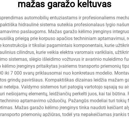
mažas garažo keltuvas
 sprendimas automobilių entuziastams ir profesionaliems mechan
mpaktiška hidraulinė sistema suteikia profesionalaus lygio naš
rnavimo paslaugoms. Mažas garažo kėlimo įrenginys integruoja
pusišką prieigą prie korpuso apačios techniniam aptarnavimui, r
ne konstrukcija ir tiksliai pagamintais komponentais, kurie užtik
nius cilindrus, kurie veikia elektra varomais varikliais, užtikr
sistemas, slėgio išleidimo vožtuvus ir avarinio nuleidimo fun
kėlimo įrenginys pritaikytas įvairiems transporto priemonių ti
000 iki 7 000 svarų priklausomai nuo konkretaus modelio. Montav
oštos grindų paviršiaus. Kompaktiškas dizainas leidžia mažam gara
iniai netelpa. Valdymo sistemos turi patogią vartotojo sąsają su a
i nešiojamų elementų, leidžiančių perkelti juos, kai tai būtina.
chninio aptarnavimo užduočių. Pažangūs modeliai turi tokių fu
vietimas. Mažas garažo kėlimo įrenginys tinka naudoti keičiant a
 transporto priemonių apžiūras, todėl yra nepakeičiamas įrankis