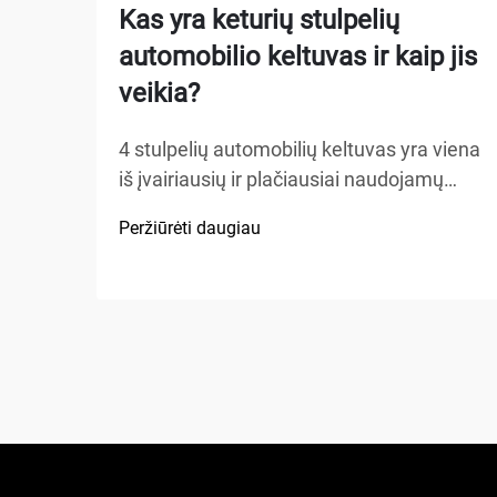
Kas yra keturių stulpelių
automobilio keltuvas ir kaip jis
veikia?
4 stulpelių automobilių keltuvas yra viena
iš įvairiausių ir plačiausiai naudojamų
kėlimo sistemų automobilių aptarnavimo
Peržiūrėti daugiau
įrengimuose, namų garažuose bei
komercinėse dirbtuvėse visame
pasaulyje. Skirtingai nuo tradicinių
hidraulinių keliamųjų ar žirklinių keltuvų,
šis mechaninis stebuklas...