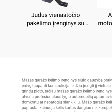
Judus vienastočio
A
pakėlimo įrenginys su
motoc
elektriniu išleidimu TP-
gara
HE
Mažas garažo kėlimo įrenginys siūlo daugybę praktini
erdvę taupanti konstrukcija leidžia įrengti jį vietos
grindų ploto, tačiau mažas garažo kėlimo įrengin
atveria profesionalaus lygio automobilių aptarnav
domkratų ar nepatogių slankiklių. Mažo garažo kėl
paprastai kainuoja kelis kartus daugiau nei kompakt