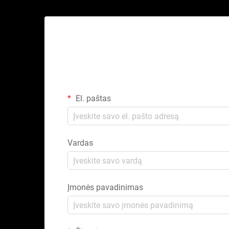
El. paštas
Vardas
Įmonės pavadinimas