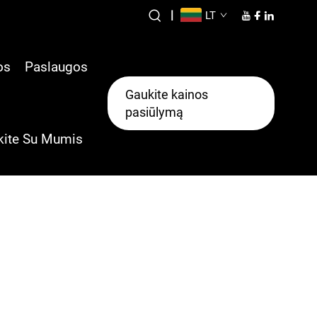
|
LT
os
Paslaugos
Gaukite kainos
pasiūlymą
kite Su Mumis