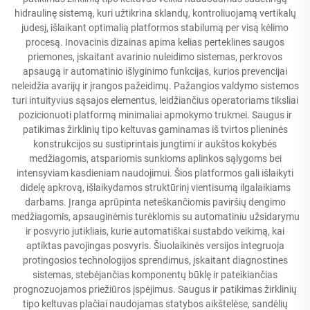
hidraulinę sistemą, kuri užtikrina sklandų, kontroliuojamą vertikalų
judesį, išlaikant optimalią platformos stabilumą per visą kėlimo
procesą. Inovacinis dizainas apima kelias perteklines saugos
priemones, įskaitant avarinio nuleidimo sistemas, perkrovos
apsaugą ir automatinio išlyginimo funkcijas, kurios prevencijai
neleidžia avarijų ir įrangos pažeidimų. Pažangios valdymo sistemos
turi intuityvius sąsajos elementus, leidžiančius operatoriams tiksliai
pozicionuoti platformą minimaliai apmokymo trukmei. Saugus ir
patikimas žirklinių tipo keltuvas gaminamas iš tvirtos plieninės
konstrukcijos su sustiprintais jungtimi ir aukštos kokybės
medžiagomis, atspariomis sunkioms aplinkos sąlygoms bei
intensyviam kasdieniam naudojimui. Šios platformos gali išlaikyti
didelę apkrovą, išlaikydamos struktūrinį vientisumą ilgalaikiams
darbams. Įranga aprūpinta neteškančiomis paviršių dengimo
medžiagomis, apsauginėmis turėklomis su automatiniu užsidarymu
ir posvyrio jutikliais, kurie automatiškai sustabdo veikimą, kai
aptiktas pavojingas posvyris. Šiuolaikinės versijos integruoja
protingosios technologijos sprendimus, įskaitant diagnostines
sistemas, stebėjančias komponentų būklę ir pateikiančias
prognozuojamos priežiūros įspėjimus. Saugus ir patikimas žirklinių
tipo keltuvas plačiai naudojamas statybos aikštelėse, sandėlių