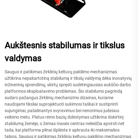
Aukštesnis stabilumas ir tikslus
valdymas
Saugus ir patikimas žirklinių keltuvų pakilimo mechanizmas
užtikrina nepakartotiną stabilumą ir tikslų valdymą dėka inovatyvių
inžinerinių sprendimų, skirtų spręsti sudėtingiausias aukščio darbo
platformos eksploatavimo problemas. Šio stabilumo pagrindą
sudaro pažangus žirklinių mechanizmo dizainas, kuriame
naudojami tiksliai suprojektuoti sukimosi taškai ir sustiprinti
sujungimai, pašalinantys svyravimus bei nenorimus judesius
veikimo metu. Platus rėmo bazių išdėstymas užtikrina išskirtinį
stabilumą žemėje, o žemas masės centras neleidžia apvirsti net
tada, kai platforma pilnai išplėsta ir apkrauta iki maksimalios
talpos. Saugus ir patikimas žirklinių keltuvų pakilimo mechanizmas