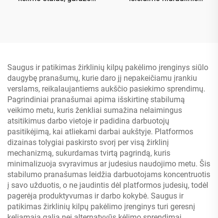
įranga TP04101D-500
pakėlimo įrenginys
Saugus ir patikimas žirklinių kilpų pakėlimo įrenginys siūlo
daugybę pranašumų, kurie daro jį nepakeičiamu įrankiu
verslams, reikalaujantiems aukščio pasiekimo sprendimų.
Pagrindiniai pranašumai apima išskirtinę stabilumą
veikimo metu, kuris ženkliai sumažina nelaimingus
atsitikimus darbo vietoje ir padidina darbuotojų
pasitikėjimą, kai atliekami darbai aukštyje. Platformos
dizainas tolygiai paskirsto svorį per visą žirklinį
mechanizmą, sukurdamas tvirtą pagrindą, kuris
minimalizuoja svyravimus ar judesius naudojimo metu. Šis
stabilumo pranašumas leidžia darbuotojams koncentruotis
į savo užduotis, o ne jaudintis dėl platformos judesių, todėl
pagerėja produktyvumas ir darbo kokybė. Saugus ir
patikimas žirklinių kilpų pakėlimo įrenginys turi geresnį
keliamąją galia nei alternatyvūs kėlimo sprendimai,