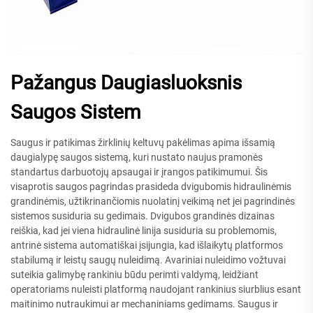
Pažangus Daugiasluoksnis
Saugos Sistem
Saugus ir patikimas žirklinių keltuvų pakėlimas apima išsamią
daugialypę saugos sistemą, kuri nustato naujus pramonės
standartus darbuotojų apsaugai ir įrangos patikimumui. Šis
visaprotis saugos pagrindas prasideda dvigubomis hidraulinėmis
grandinėmis, užtikrinančiomis nuolatinį veikimą net jei pagrindinės
sistemos susiduria su gedimais. Dvigubos grandinės dizainas
reiškia, kad jei viena hidraulinė linija susiduria su problemomis,
antrinė sistema automatiškai įsijungia, kad išlaikytų platformos
stabilumą ir leistų saugų nuleidimą. Avariniai nuleidimo vožtuvai
suteikia galimybę rankiniu būdu perimti valdymą, leidžiant
operatoriams nuleisti platformą naudojant rankinius siurblius esant
maitinimo nutraukimui ar mechaniniams gedimams. Saugus ir