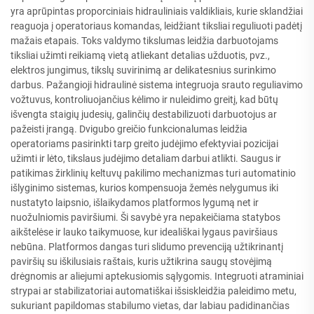
yra aprūpintas proporciniais hidrauliniais valdikliais, kurie sklandžiai
reaguoja į operatoriaus komandas, leidžiant tiksliai reguliuoti padėtį
mažais etapais. Toks valdymo tikslumas leidžia darbuotojams
tiksliai užimti reikiamą vietą atliekant detalias užduotis, pvz.,
elektros jungimus, tikslų suvirinimą ar delikatesnius surinkimo
darbus. Pažangioji hidraulinė sistema integruoja srauto reguliavimo
vožtuvus, kontroliuojančius kėlimo ir nuleidimo greitį, kad būtų
išvengta staigių judesių, galinčių destabilizuoti darbuotojus ar
pažeisti įrangą. Dvigubo greičio funkcionalumas leidžia
operatoriams pasirinkti tarp greito judėjimo efektyviai pozicijai
užimti ir lėto, tikslaus judėjimo detaliam darbui atlikti. Saugus ir
patikimas žirklinių keltuvų pakilimo mechanizmas turi automatinio
išlyginimo sistemas, kurios kompensuoja žemės nelygumus iki
nustatyto laipsnio, išlaikydamos platformos lygumą net ir
nuožulniomis paviršiumi. Ši savybė yra nepakeičiama statybos
aikštelėse ir lauko taikymuose, kur ideališkai lygaus paviršiaus
nebūna. Platformos dangas turi slidumo prevenciją užtikrinantį
paviršių su iškilusiais raštais, kuris užtikrina saugų stovėjimą
drėgnomis ar aliejumi aptekusiomis sąlygomis. Integruoti atraminiai
strypai ar stabilizatoriai automatiškai išsiskleidžia paleidimo metu,
sukuriant papildomas stabilumo vietas, dar labiau padidinančias