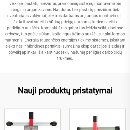
veikloje, pastatų priežiūrai, pramoninių sistemų montavime bei
renginių organizavime. Naudotas tiek pastatų priežiūrai, tiek
inventoriaus valdymui, elektros darbams ar įrangos montavimui –
šie keltuvai suteikia būtiną prieigą darbams, kuriems reikia
padidinto aukščio. Kompaktiškas gabaritas leidžia veikti ribotose
erdvėse, tuo pačiu siūlant įspūdingus kėlimo aukščius ir platformos
matmenis. Energiją taupančios energijos tiekimo sistemos, įskaitant
elektrines ir hibridines parinktis, sumažina eksploatacijos išlaidas ir
poveikį aplinkai, išlaikant nuoseklų našumą per ilgas darbo ciklų
trukmes.
Nauji produktų pristatymai