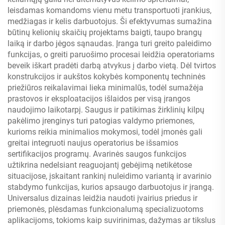
leisdamas komandoms vienu metu transportuoti įrankius,
medžiagas ir kelis darbuotojus. Ši efektyvumas sumažina
būtinų kelionių skaičių projektams baigti, taupo brangų
laiką ir darbo jėgos sąnaudas. Įranga turi greito paleidimo
funkcijas, o greiti paruošimo procesai leidžia operatoriams
beveik iškart pradėti darbą atvykus į darbo vietą. Dėl tvirtos
konstrukcijos ir aukštos kokybės komponentų techninės
priežiūros reikalavimai lieka minimalūs, todėl sumažėja
prastovos ir eksploatacijos išlaidos per visą įrangos
naudojimo laikotarpį. Saugus ir patikimas žirklinių kilpų
pakėlimo įrenginys turi patogias valdymo priemones,
kurioms reikia minimalios mokymosi, todėl įmonės gali
greitai integruoti naujus operatorius be išsamios
sertifikacijos programų. Avarinės saugos funkcijos
užtikrina nedelsiant reaguojantį gebėjimą netikėtose
situacijose, įskaitant rankinį nuleidimo variantą ir avarinio
stabdymo funkcijas, kurios apsaugo darbuotojus ir įrangą.
Universalus dizainas leidžia naudoti įvairius priedus ir
priemonės, plėsdamas funkcionalumą specializuotoms
aplikacijoms, tokioms kaip suvirinimas, dažymas ar tikslus