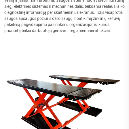
veiklą ir įsikišti, kai tai būtina. Saugos sistema nuolat stebi hidraulinį
slėgį, elektrines sistemas ir mechanines dalis, teikdama realaus laiko
diagnostinę informaciją per skaitmeninius ekranus. Toks visaprotis
saugos apsaugos požiūris daro saugų ir patikimą žirklinių keltuvų
pakėlimą pageidaujamu pasirinkimu organizacijoms, kurios
prioritetą teikia darbuotojų gerovei ir reglamentinei atitikčiai.