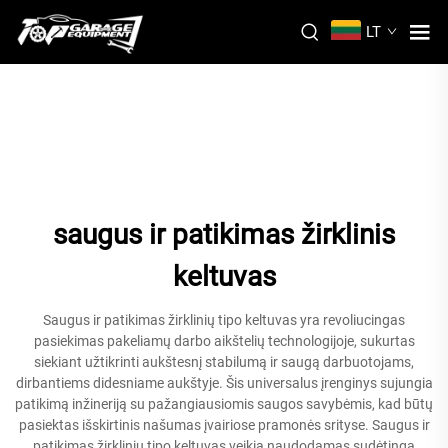
LT
saugus ir patikimas žirklinis
keltuvas
Saugus ir patikimas žirklinių tipo keltuvas yra revoliucingas
pasiekimas pakeliamų darbo aikštelių technologijoje, sukurtas
siekiant užtikrinti aukštesnį stabilumą ir saugą darbuotojams,
dirbantiems didesniame aukštyje. Šis universalus įrenginys sujungia
patikimą inžineriją su pažangiausiomis saugos savybėmis, kad būtų
pasiektas išskirtinis našumas įvairiose pramonės srityse. Saugus ir
patikimas žirklinių tipo keltuvas veikia naudodamas sudėtingą