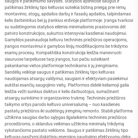
saugos ir patikimumo savybes. Statybos aplinkose saugus ir
patikimas žirklinių tipo keltuvas suteikia būtiną prieigą prie rėmų
montavimo, stogų, apdailos darbų ir fasadų apdailos, talpindamas
kelis darbininkus bei jų įrankius erdvioje platformoje. Įranga tvarkosi
su sudėtingomis statybos eilėmis minimaliomis prastovomis dėl
patviro konstrukcijos, sukurtos intensyviai kasdienai naudojimui.
Gamyklos pasinaudoja keltuvu techninės priežiūros operacijoms,
įrangos montavimui ir gamybos linijų modifikacijoms be trikdymo
esamų procesų. Kompaktiška konstrukcija leidžia manevruoti
siauruose tarpeliuose tarp įrangos, tuo pačiu suteikiant
pakankamai vietos platformoje technikams ir jų įrenginiams.
Sandėlių veikloje saugus ir patikimas žirklinių tipo keltuvas
naudojamas atsargų valdymui, saugiam ir efektyviam pasiekimui
aukštai esančių saugojimo vietų. Platformos didelė keliamoji galia
leidžia vežti sunkius daiktus ir kelis darbuotojus, sumažinant
atsargų surinkimo ir organizavimo trukmę. Techninės priežiūros
taikymo sritys parodo keltuvo universalumą – nuo kasdienės
pastatų priežiūros iki sudėtingų įrenginių remonto. Stabili platforma
užtikrina saugias darbo sąlygas ilgalaikėms techninės priežiūros
procedūroms, o sklandus veikimas užtikrina minimalų trikdymą
vykstančioms pastato veikloms. Saugus ir patikimas žirklinių tipo
keltuvas pasižymi išskirtiniu energijos naudojimo efektyvumu dėka