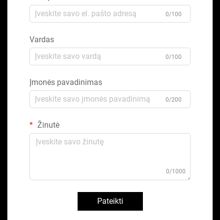
0/100
Vardas
0/100
Įmonės pavadinimas
0/200
Žinutė
0/1000
Pateikti