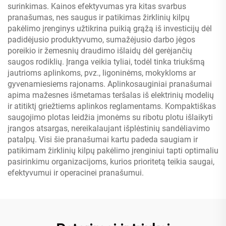
surinkimas. Kainos efektyvumas yra kitas svarbus
pranašumas, nes saugus ir patikimas žirklinių kilpų
pakėlimo įrenginys užtikrina puikią grąžą iš investicijų dėl
padidėjusio produktyvumo, sumažėjusio darbo jėgos
poreikio ir žemesnių draudimo išlaidų dėl gerėjančių
saugos rodiklių. Įranga veikia tyliai, todėl tinka triukšmą
jautrioms aplinkoms, pvz., ligoninėms, mokykloms ar
gyvenamiesiems rajonams. Aplinkosauginiai pranašumai
apima mažesnes išmetamas teršalas iš elektrinių modelių
ir atitiktį griežtiems aplinkos reglamentams. Kompaktiškas
saugojimo plotas leidžia įmonėms su ribotu plotu išlaikyti
įrangos atsargas, nereikalaujant išplėstinių sandėliavimo
patalpų. Visi šie pranašumai kartu padeda saugiam ir
patikimam žirklinių kilpų pakėlimo įrenginiui tapti optimaliu
pasirinkimu organizacijoms, kurios prioritetą teikia saugai,
efektyvumui ir operacinei pranašumui.