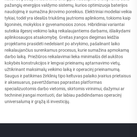
pažangių energijos valdymo sistemų, kurios optimizuoja baterijos
naudojimą ir sumažina įkrovimo poreikius. Elektriniai modeliai veikia
tykiai, todėl yra idealūs triukšmą jautrioms aplinkoms, tokioms kaip
ligoninės, mokyklos ir gyvenamosios zonos. Hibridiniai variantai
suteikia ilgesnį veikimo laiką reikalaujantiems darbams, išlaikydami
aplinkosaugos atsakomybę. Greitas įrangos diegimas leidžia
projektams prasidėti nedelsiant po atvykimo, pašalinant laiko
reikalaujančius surenkamus procesus, kurie sumažina apmokamą
darbo laiką. Priežiūros reikalavimai lieka minimalūs dėl aukštos
kokybės konstrukcijos ir lengvai prieinamų aptarnavimo vietų,
užtikrinant maksimalų veikimo laiką ir operacinį prieinamumą.
Saugus ir patikimas žirklinių tipo keltuvas palaiko įvairius prietaisus
ir aksesuarus, pavertždamas paprastas platformas
specializuotomis darbo vietomis, skirtomis virinimui, dažymui ar
techninei įrangai montuoti, dar labiau padidindamas operacinį
universalumą ir grąžą iš investicijų.