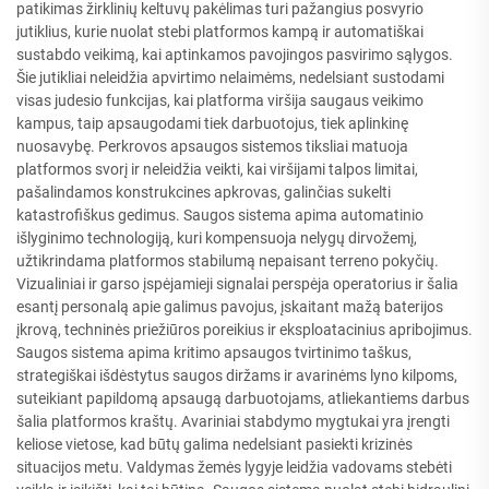
patikimas žirklinių keltuvų pakėlimas turi pažangius posvyrio
jutiklius, kurie nuolat stebi platformos kampą ir automatiškai
sustabdo veikimą, kai aptinkamos pavojingos pasvirimo sąlygos.
Šie jutikliai neleidžia apvirtimo nelaimėms, nedelsiant sustodami
visas judesio funkcijas, kai platforma viršija saugaus veikimo
kampus, taip apsaugodami tiek darbuotojus, tiek aplinkinę
nuosavybę. Perkrovos apsaugos sistemos tiksliai matuoja
platformos svorį ir neleidžia veikti, kai viršijami talpos limitai,
pašalindamos konstrukcines apkrovas, galinčias sukelti
katastrofiškus gedimus. Saugos sistema apima automatinio
išlyginimo technologiją, kuri kompensuoja nelygų dirvožemį,
užtikrindama platformos stabilumą nepaisant terreno pokyčių.
Vizualiniai ir garso įspėjamieji signalai perspėja operatorius ir šalia
esantį personalą apie galimus pavojus, įskaitant mažą baterijos
įkrovą, techninės priežiūros poreikius ir eksploatacinius apribojimus.
Saugos sistema apima kritimo apsaugos tvirtinimo taškus,
strategiškai išdėstytus saugos diržams ir avarinėms lyno kilpoms,
suteikiant papildomą apsaugą darbuotojams, atliekantiems darbus
šalia platformos kraštų. Avariniai stabdymo mygtukai yra įrengti
keliose vietose, kad būtų galima nedelsiant pasiekti krizinės
situacijos metu. Valdymas žemės lygyje leidžia vadovams stebėti