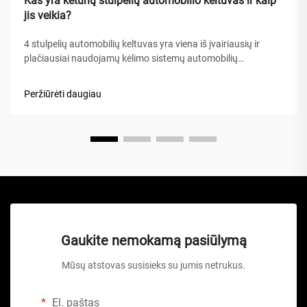
Kas yra keturių stulpelių automobilio keltuvas ir kaip
jis veikia?
4 stulpelių automobilių keltuvas yra viena iš įvairiausių ir
plačiausiai naudojamų kėlimo sistemų automobilių
aptarnavimo įrengimuose, namų garažuose bei komercinėse
dirbtuvėse visame pasaulyje. Skirtingai nuo tradicinių
Peržiūrėti daugiau
hidraulinių keliamųjų ar žirklinių keltuvų, šis mechaninis
stebuklas...
Gaukite nemokamą pasiūlymą
Mūsų atstovas susisieks su jumis netrukus.
El. paštas