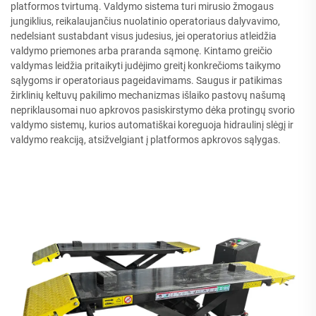
platformos tvirtumą. Valdymo sistema turi mirusio žmogaus
jungiklius, reikalaujančius nuolatinio operatoriaus dalyvavimo,
nedelsiant sustabdant visus judesius, jei operatorius atleidžia
valdymo priemones arba praranda sąmonę. Kintamo greičio
valdymas leidžia pritaikyti judėjimo greitį konkrečioms taikymo
sąlygoms ir operatoriaus pageidavimams. Saugus ir patikimas
žirklinių keltuvų pakilimo mechanizmas išlaiko pastovų našumą
nepriklausomai nuo apkrovos pasiskirstymo dėka protingų svorio
valdymo sistemų, kurios automatiškai koreguoja hidraulinį slėgį ir
valdymo reakciją, atsižvelgiant į platformos apkrovos sąlygas.