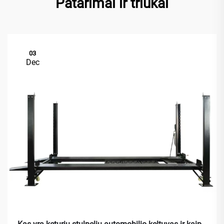
Patarimai ir triukai
03
Dec