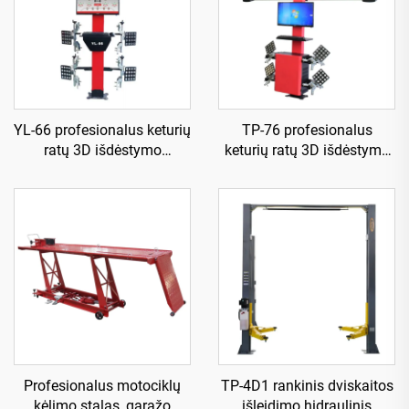
YL-66 profesionalus keturių
TP-76 profesionalus
ratų 3D išdėstymo
keturių ratų 3D išdėstymo
aparatas
aparatas
Profesionalus motociklų
TP-4D1 rankinis dviskaitos
kėlimo stalas, garažo
išleidimo hidraulinis