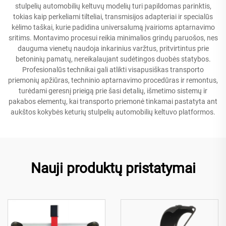
stulpelių automobilių keltuvų modelių turi papildomas parinktis,
tokias kaip perkeliami tilteliai, transmisijos adapteriai ir specialūs
kėlimo taškai, kurie padidina universalumą įvairioms aptarnavimo
sritims. Montavimo procesui reikia minimalios grindų paruošos, nes
dauguma vienetų naudoja inkarinius varžtus, pritvirtintus prie
betoninių pamatų, nereikalaujant sudėtingos duobės statybos.
Profesionalūs technikai gali atlikti visapusiškas transporto
priemonių apžiūras, techninio aptarnavimo procedūras ir remontus,
turėdami geresnį prieigą prie šasi detalių, išmetimo sistemų ir
pakabos elementų, kai transporto priemonė tinkamai pastatyta ant
aukštos kokybės keturių stulpelių automobilių keltuvo platformos.
Nauji produktų pristatymai