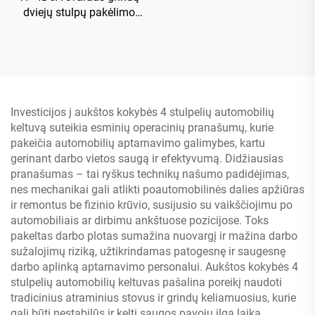
dviejų stulpų pakėlimo
įrenginys su rankiniu
vienos pusės išleidimu
Investicijos į aukštos kokybės 4 stulpelių automobilių
keltuvą suteikia esminių operacinių pranašumų, kurie
pakeičia automobilių aptarnavimo galimybes, kartu
gerinant darbo vietos saugą ir efektyvumą. Didžiausias
pranašumas – tai ryškus technikų našumo padidėjimas,
nes mechanikai gali atlikti poautomobilinės dalies apžiūras
ir remontus be fizinio krūvio, susijusio su vaikščiojimu po
automobiliais ar dirbimu ankštuose pozicijose. Toks
pakeltas darbo plotas sumažina nuovargį ir mažina darbo
sužalojimų riziką, užtikrindamas patogesnę ir saugesnę
darbo aplinką aptarnavimo personalui. Aukštos kokybės 4
stulpelių automobilių keltuvas pašalina poreikį naudoti
tradicinius atraminius stovus ir grindų keliamuosius, kurie
gali būti nestabilūs ir kelti saugos pavojų ilgą laiką