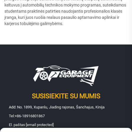
keltuvus į automobilių technikos mokymo programas, suteikdamos
studentams praktinės patirties naudojantis profesionalios klasės
įranga, kuri juos ruošia realaus pasaulio aptarnavimo aplinkai ir
karjeros tobulėjimo galimybėms.
SUSISIEKITE SU MUMIS
Add: No. 1899, Xupanlu, Jiading rajonas, Šanchajus, Kinija
Tel:
+86-18916801867
El. paštas:
[email protected]