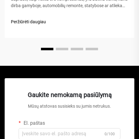
dirba gamyboje, automobilių remonte, statybose ar atlieka
namų patobulinimo projektus. Oro kompresorius – tai
universalus mechaninis prietaisas, kuris energiją paverčia
Peržiūrėti daugiau
potencialia energija...
Gaukite nemokamą pasiūlymą
Mūsų atstovas susisieks su jumis netrukus.
El. paštas
0/100