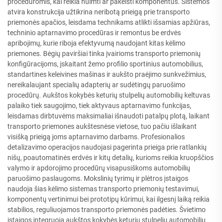
procedūromis, kai reikia nuimti ar pakeisti komponentus. Sistemos
atvira konstrukcija užtikrina neribotą prieigą prie transporto
priemonės apačios, leisdama technikams atlikti išsamias apžiūras,
techninio aptarnavimo procedūras ir remontus be erdvės
apribojimų, kurie riboja efektyvumą naudojant kitas kėlimo
priemones. Bėgių paviršiai tinka įvairioms transporto priemonių
konfigūracijoms, įskaitant žemo profilio sportinius automobilius,
standartines keleivines mašinas ir aukšto praėjimo sunkvežimius,
nereikalaujant specialių adapterių ar sudėtingų paruošimo
procedūrų. Aukštos kokybės keturių stulpelių automobilių keltuvas
palaiko tiek saugojimo, tiek aktyvaus aptarnavimo funkcijas,
leisdamas dirbtuvėms maksimaliai išnaudoti patalpų plotą, laikant
transporto priemones aukštesnėse vietose, tuo pačiu išlaikant
visišką prieigą joms aptarnavimo darbams. Profesionalios
detalizavimo operacijos naudojasi pagerinta prieiga prie ratlankių
nišų, poautomatinės erdvės ir kitų detalių, kurioms reikia kruopščios
valymo ir apdorojimo procedūrų visapusiškoms automobilių
paruošimo paslaugoms. Mokslinių tyrimų ir plėtros įstaigos
naudoja šias kėlimo sistemas transporto priemonių testavimui,
komponentų vertinimui bei prototipų kūrimui, kai ilgesnį laiką reikia
stabilios, reguliuojamos transporto priemonės padėties. Švietimo
įstaigos integruoja aukštos kokybės keturių stulpelių automobilių