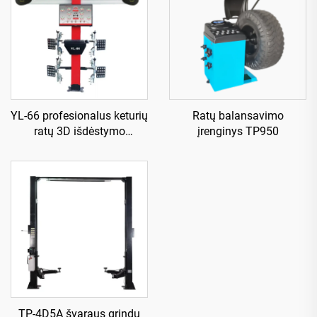
YL-66 profesionalus keturių
Ratų balansavimo
ratų 3D išdėstymo
įrenginys TP950
aparatas
TP-4D5A švaraus grindų