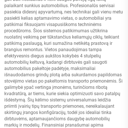
palaikant sunkius automobilius. Profesionalūs servisai
pasiekia didesnį apyvartumą, nes technikai gali vienu metu
pasiekti kelias aptarnavimo vietas, o automobiliai yra
patikimai fiksuojami visapusiškoms techninėms
procedūroms. Šios sistemos patikimumas užtikrina
nuolatinį veikimą per tūkstančius keliamųjų ciklų, teikiant
patikimą paslaugą, kuri sumažina netikėtą prastovą ir
brangius remontus. Vietos panaudojimas tampa
efektyvesnis diegus aukštos kokybės 4 stulpelių
automobilių keltuvą, kadangi dirbtuvės gali saugoti
automobilius pakeltoje padėtyje, maksimaliai
išnaudodamos grindų plotą arba sukurdamos papildomas
stovėjimo vietas po pakeltomis transporto priemonėmis. Ši
galimybė ypač vertinga įmonėms, turinčioms ribotą
kvadratūrą, ar tiems, kurie siekia optimizuoti savo patalpų
išdėstymą. Šių kėlimo sistemų universalumas leidžia
priimti įvairių tipų transporto priemones, nereikalaujant
skirtingų įrangos konfigūracijų, todėl jos idealiai tinka
dirbtuvėms, aptarnaujančioms daugybę automobilių
markių ir modelių. Finansiniai pranašumai apima