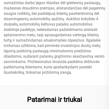
sumažintas darbo jėgos išlaidas dėl greitesnių paslaugų,
mažesnes draudimo premijas, atsirandančias dėl pagerintų
saugos rodiklių, bei padidėjusį klientų pasitenkinimą dėl
išsamingesnių automobilių apžiūrų. Aukštos kokybės 4
stulpelių automobilių keltuvas palaiko automobilius
stabilioje padėtyje, neleisdamas pažeidimams atsirasti
aptarnavimo metu, taip apsaugodamas vertingą klientų
turtą ir sumažindamas atsakomybės rūpesčius. Ilgalaikė
tvirtumas užtikrina, kad pirminės investicijos duotų metų
ilgumą patikimą paslaugą minimaliomis priežiūros
išlaidomis, sudarant palankų grąžinimo skaičiavimą verslo
savininkams. Profesionalus išvaizda padidina dirbtuvės
patikimumą klientams, kurie apsilankydami pastebi
šiuolaikišką, tinkamai prižiūrimą įrangą.
Patarimai ir triukai