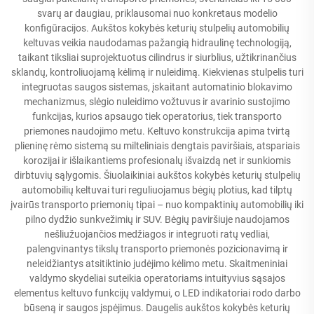
svarų ar daugiau, priklausomai nuo konkretaus modelio
konfigūracijos. Aukštos kokybės keturių stulpelių automobilių
keltuvas veikia naudodamas pažangią hidraulinę technologiją,
taikant tiksliai suprojektuotus cilindrus ir siurblius, užtikrinančius
sklandų, kontroliuojamą kėlimą ir nuleidimą. Kiekvienas stulpelis turi
integruotas saugos sistemas, įskaitant automatinio blokavimo
mechanizmus, slėgio nuleidimo vožtuvus ir avarinio sustojimo
funkcijas, kurios apsaugo tiek operatorius, tiek transporto
priemones naudojimo metu. Keltuvo konstrukcija apima tvirtą
plieninę rėmo sistemą su milteliniais dengtais paviršiais, atspariais
korozijai ir išlaikantiems profesionalų išvaizdą net ir sunkiomis
dirbtuvių sąlygomis. Šiuolaikiniai aukštos kokybės keturių stulpelių
automobilių keltuvai turi reguliuojamus bėgių plotius, kad tilptų
įvairūs transporto priemonių tipai – nuo kompaktinių automobilių iki
pilno dydžio sunkvežimių ir SUV. Bėgių paviršiuje naudojamos
nešliužuojančios medžiagos ir integruoti ratų vedliai,
palengvinantys tikslų transporto priemonės pozicionavimą ir
neleidžiantys atsitiktinio judėjimo kėlimo metu. Skaitmeniniai
valdymo skydeliai suteikia operatoriams intuityvius sąsajos
elementus keltuvo funkcijų valdymui, o LED indikatoriai rodo darbo
būseną ir saugos įspėjimus. Daugelis aukštos kokybės keturių