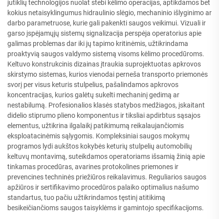
jutiklių technologijos nuolat stebi kėlimo operacijas, aptikdamos bet
kokius netaisyklingumus hidraulinio slėgio, mechaninio išlyginimo ar
darbo parametruose, kurie gali pakenkti saugos veikimui. Vizuali ir
garso įspėjamųjų sistemų signalizacija perspėja operatorius apie
galimas problemas dar iki jų tapimo kritinėmis, užtikrindama
proaktyvią saugos valdymo sistemą visoms kėlimo procedūroms.
Keltuvo konstrukcinis dizainas įtraukia suprojektuotas apkrovos
skirstymo sistemas, kurios vienodai perneša transporto priemonės
svorį per visus keturis stulpelius, pašalindamos apkrovos
koncentracijas, kurios galėtų sukelti mechaninį gedimą ar
nestabilumą. Profesionalios klasės statybos medžiagos, įskaitant
didelio stiprumo plieno komponentus ir tiksliai apdirbtus sąsajos
elementus, užtikrina ilgalaikį patikimumą reikalaujančiomis
eksploatacinėmis sąlygomis. Kompleksiniai saugos mokymų
programos lydi aukštos kokybės keturių stulpelių automobilių
keltuvų montavimą, suteikdamos operatoriams išsamią žinią apie
tinkamas procedūras, avarines protokolines priemones ir
prevencines techninės priežiūros reikalavimus. Reguliarios saugos
apžiūros ir sertifikavimo procedūros palaiko optimalius našumo
standartus, tuo pačiu užtikrindamos tęstinį atitikimą
besikeičiančioms saugos taisyklėms ir gamintojo specifikacijoms.