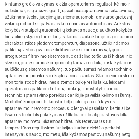
Kintamo greičio valdymas leidžia operatoriams reguliuoti kėlimo ir
nuleidimo greitį atsižvelgiant į specifinius aptarnavimo reikalavimus,
užtikrinant švelnų judėjimą jautriems automobiliams arba greitesnį
veikimą dirbant su patvariais komerciniais automobiliais. Aukštos
kokybės 4 stulpelių automobilių keltuvas naudoja aukštos kokybės
hidraulinių skysčių formulacijas, kurios išlaiko klampumą ir našumo
charakteristikas platiame temperatūrų diapazone, užtikrindamos
patikimą veikimą įvairiose dirbtuvėse ir sezoninėmis sąlygomis.
Integruotos filtravimo sistemos nuolat šalina teršalus iš hidraulinio
skysčio, pratęsdamos komponentų tarnavimo laiką ir išlaikydamos
aukščiausią sistemos našumą, tuo pačiu sumažindamos techninio
aptarnavimo poreikius ir eksplotacines išlaidas. Skaitmeniniai slėgio
monitoriai rodo hidraulinės sistemos būklę realiu laiku, leisdami
operatoriams patikrinti tinkamą funkciją ir nustatyti galimus
techninio aptarnavimo poreikius dar iki jie paveikia kėlimo našumą.
Modulinė komponentų konstrukcija palengvina efektyvius
aptarnavimo ir remonto procesus, o lengvai pasiekiami keitiniai bei
išsamus techninis palaikymas užtikrina minimalų prastovos laiką
aptarnavimo metu. Sistemos hidraulinis rezervuaras turi
temperatūros reguliavimo funkcijas, kurios neleidžia perkaisti
intensyvaus naudojimo metu, išlaikydamos pastovų našumą netgi