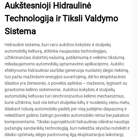
Aukštesnioji Hidraulinė
Technologija ir Tiksli Valdymo
Sistema
Hidraulinė sistema, kuri varo aukštos kokybės 4 stulpelių
automobilių keltuvą, atitinka naujausias technologijas,
užtikrinančias išskirtinį našumą, patikimumą ir veikimo tikslumą
reikalaujamoms automobilių aptarnavimo aplikacijoms. Aukšto
efektyvumo hidrauliniai siurbliai generuoja nuolatinį slėgio tiekimą,
tuo pačiu mažindami energijos suvartojimą, dėl ko eksplotacinės
išlaidos yra žemesnės, o poveikis aplinkai – mažesnis, lyginant su
įprastomis kėlimo sistemomis. Aukštos kokybės 4 stulpelių
automobilių keltuvas turi sinchronizuotus kėlimo mechanizmus,
kurie užtikrina, kad visi keturi stulpeliai kiltų ir nusileistų vienu metu,
išlaikant tobulą automobilio padėtį per visą judėjimo diapazoną ir
neleidžiant galimo žalingo poveikio automobilio rėmui bei pakabos
komponentams. Tiksliai suprojektuoti hidrauliniai cilindrai naudoja
pažangią sandariklių technologiją, kuri neleidžia skysčiui nutekėti ir
išlaiko optimalų slėgio pastovumą ilgą eksploatacijos laikotarpį.