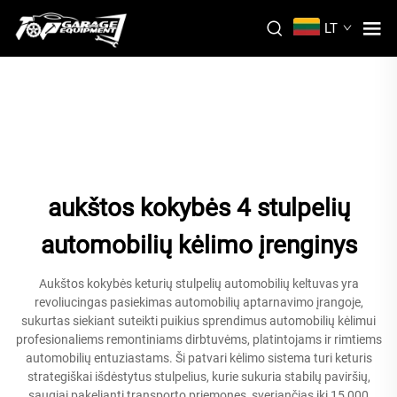
LT
aukštos kokybės 4 stulpelių
automobilių kėlimo įrenginys
Aukštos kokybės keturių stulpelių automobilių keltuvas yra
revoliucingas pasiekimas automobilių aptarnavimo įrangoje,
sukurtas siekiant suteikti puikius sprendimus automobilių kėlimui
profesionaliems remontiniams dirbtuvėms, platintojams ir rimtiems
automobilių entuziastams. Ši patvari kėlimo sistema turi keturis
strategiškai išdėstytus stulpelius, kurie sukuria stabilų paviršių,
saugiai pakeliantį transporto priemones, sveriančias iki 15 000