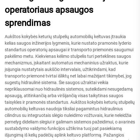
operatoriaus apsaugos
sprendimas
Aukštos kokybės keturių stulpelių automobilių keltuvas įtraukia
kelias saugos inžinerijos lygmenis, kurie nustato pramonės lyderio
standartus operatorių apsaugai ir transporto priemonės saugumui
pakėlimo metu. Kiekvienas kėlimo stulpelis turi perteklines saugos
mechanizmus, įskaitant automatus mechaninius užraktus, kurie
įsijungia nustatytais aukščio intervalais, užtikrindami, kad
transporto priemonė tvirtai išliktų net labai mažėjant tikimybei, jog
sugestų hidraulinė sistema. Šie saugos užraktai veikia
nepriklausomai nuo hidraulinės sistemos, suteikdami nesugedamą
apsaugą, atitinkančią arba viršijančią visas taikytinas saugos
taisykles ir pramonės standartus. Aukštos kokybės keturių stulpelių
automobilių keltuvas naudoja tiksliai pagamintus hidraulinius
cilindrus su integruotais slėgio nuleidimo vožtuvais, kurie neleidžia
pernelyg dideliam slėgiui ir galimam sistemos pažeidimui, o avarinės
sustabdymo valdymo funkcijos užtikrina tuoj pat pasiekiamą
išjungimą iš kelių padėčių aplink keltuvo platformą. Pažangios