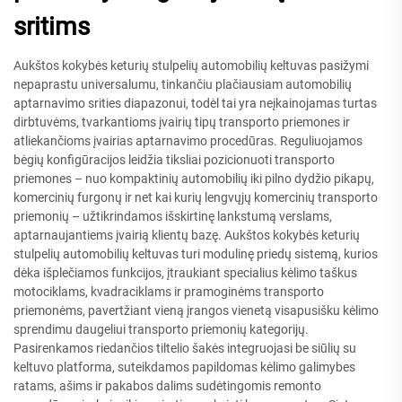
sritims
Aukštos kokybės keturių stulpelių automobilių keltuvas pasižymi
nepaprastu universalumu, tinkančiu plačiausiam automobilių
aptarnavimo srities diapazonui, todėl tai yra neįkainojamas turtas
dirbtuvėms, tvarkantioms įvairių tipų transporto priemones ir
atliekančioms įvairias aptarnavimo procedūras. Reguliuojamos
bėgių konfigūracijos leidžia tiksliai pozicionuoti transporto
priemones – nuo kompaktinių automobilių iki pilno dydžio pikapų,
komercinių furgonų ir net kai kurių lengvųjų komercinių transporto
priemonių – užtikrindamos išskirtinę lankstumą verslams,
aptarnaujantiems įvairią klientų bazę. Aukštos kokybės keturių
stulpelių automobilių keltuvas turi modulinę priedų sistemą, kurios
dėka išplečiamos funkcijos, įtraukiant specialius kėlimo taškus
motociklams, kvadraciklams ir pramoginėms transporto
priemonėms, pavertžiant vieną įrangos vienetą visapusišku kėlimo
sprendimu daugeliui transporto priemonių kategorijų.
Pasirenkamos riedančios tiltelio šakės integruojasi be siūlių su
keltuvo platforma, suteikdamos papildomas kėlimo galimybes
ratams, ašims ir pakabos dalims sudėtingomis remonto