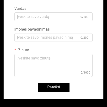
Vardas
0/100
Įmonės pavadinimas
0/200
Žinutė
0/1000
Pateikti