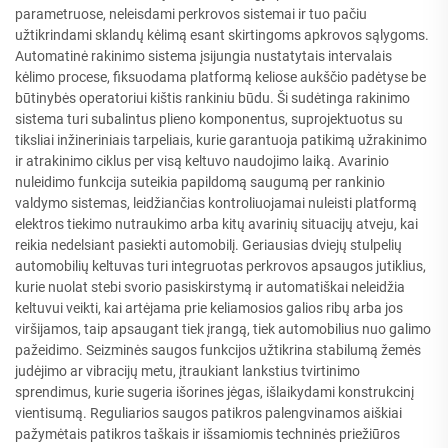
parametruose, neleisdami perkrovos sistemai ir tuo pačiu
užtikrindami sklandų kėlimą esant skirtingoms apkrovos sąlygoms.
Automatinė rakinimo sistema įsijungia nustatytais intervalais
kėlimo procese, fiksuodama platformą keliose aukščio padėtyse be
būtinybės operatoriui kištis rankiniu būdu. Ši sudėtinga rakinimo
sistema turi subalintus plieno komponentus, suprojektuotus su
tiksliai inžineriniais tarpeliais, kurie garantuoja patikimą užrakinimo
ir atrakinimo ciklus per visą keltuvo naudojimo laiką. Avarinio
nuleidimo funkcija suteikia papildomą saugumą per rankinio
valdymo sistemas, leidžiančias kontroliuojamai nuleisti platformą
elektros tiekimo nutraukimo arba kitų avarinių situacijų atveju, kai
reikia nedelsiant pasiekti automobilį. Geriausias dviejų stulpelių
automobilių keltuvas turi integruotas perkrovos apsaugos jutiklius,
kurie nuolat stebi svorio pasiskirstymą ir automatiškai neleidžia
keltuvui veikti, kai artėjama prie keliamosios galios ribų arba jos
viršijamos, taip apsaugant tiek įrangą, tiek automobilius nuo galimo
pažeidimo. Seizminės saugos funkcijos užtikrina stabilumą žemės
judėjimo ar vibracijų metu, įtraukiant lankstius tvirtinimo
sprendimus, kurie sugeria išorines jėgas, išlaikydami konstrukcinį
vientisumą. Reguliarios saugos patikros palengvinamos aiškiai
pažymėtais patikros taškais ir išsamiomis techninės priežiūros