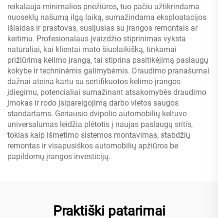
reikalauja minimalios priežiūros, tuo pačiu užtikrindama
nuoseklų našumą ilgą laiką, sumažindama eksploatacijos
išlaidas ir prastovas, susijusias su įrangos remontais ar
keitimu. Profesionalaus įvaizdžio stiprinimas vyksta
natūraliai, kai klientai mato šiuolaikišką, tinkamai
prižiūrimą kėlimo įrangą, tai stiprina pasitikėjimą paslaugų
kokybe ir techninėmis galimybėmis. Draudimo pranašumai
dažnai ateina kartu su sertifikuotos kėlimo įrangos
įdiegimu, potencialiai sumažinant atsakomybės draudimo
įmokas ir rodo įsipareigojimą darbo vietos saugos
standartams. Geriausio dvipolio automobilių keltuvo
universalumas leidžia plėtotis į naujas paslaugų sritis,
tokias kaip išmetimo sistemos montavimas, stabdžių
remontas ir visapusiškos automobilių apžiūros be
papildomų įrangos investicijų.
Praktiški patarimai