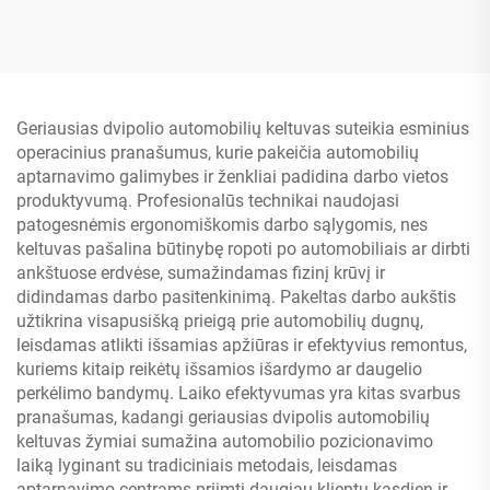
oro kompresoriumi
Geriausias dvipolio automobilių keltuvas suteikia esminius
operacinius pranašumus, kurie pakeičia automobilių
aptarnavimo galimybes ir ženkliai padidina darbo vietos
produktyvumą. Profesionalūs technikai naudojasi
patogesnėmis ergonomiškomis darbo sąlygomis, nes
keltuvas pašalina būtinybę ropoti po automobiliais ar dirbti
ankštuose erdvėse, sumažindamas fizinį krūvį ir
didindamas darbo pasitenkinimą. Pakeltas darbo aukštis
užtikrina visapusišką prieigą prie automobilių dugnų,
leisdamas atlikti išsamias apžiūras ir efektyvius remontus,
kuriems kitaip reikėtų išsamios išardymo ar daugelio
perkėlimo bandymų. Laiko efektyvumas yra kitas svarbus
pranašumas, kadangi geriausias dvipolis automobilių
keltuvas žymiai sumažina automobilio pozicionavimo
laiką lyginant su tradiciniais metodais, leisdamas
aptarnavimo centrams priimti daugiau klientų kasdien ir