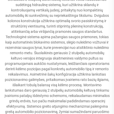
sudėtingą hidraulinę sistemą, kuri užtikrina sklandų ir
kontroliuojamą vertikalų judesį, pritaikytą nuo kompaktinių
automobilių iki sunkvežimių su nepriekaištinga tikslumu. Dvigubos
kolonos konstrukcija užtikrina optimalią svorio pasiskirstymą ir
struktūrinį vientisumą, turinti stiprintą plieninę konstrukciją,
atitinkančią arba viršijančią pramonės saugos standartus.
Technologinė sistema apima pažangias saugos priemones, tokias
kaip automatinės blokavimo sistemos, slėgio nuleidimo vožtuvai ir
rezerviniai saugos lynai, kurie prevencijai nuo atsitiktinio nuleidimo
remonto metu. Šiuolaikinės geriausio 2 stulpelių automobilių
keltuvo versijos integruoja skaitmenines valdymo pultus su
programuojamais aukščio nustatymais, leidžiančiais operatoriams
derinti kėlimo pozicijas pagal konkretų automobilio tipą ir remonto
reikalavimus. Asimetrinė šakų konfigūracija užtikrina lankstias
pozicionavimo galimybes, pritaikomas įvairiems rato bazių ilgiams,
išlaikant tobulą balansą visą kėlimo procesą. Montavimo
lankstumas daro geriausią 2 stulpelių automobilių keltuvą tinkamu
įvairioms patalpų išdėstymo schemoms, reikalaudamas minimalios
grindų erdvės, tuo pačiu maksimaliai padidindamas operacinį
efektyvumą. Sistemos greito atjungimo mechanizmai palengvina
greitą automobilio pozicionavimą, žymiai sumažindami paruošimo