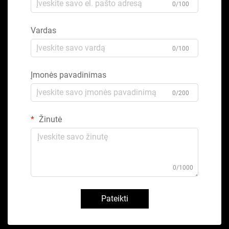
0/100
Vardas
0/100
Įmonės pavadinimas
0/200
Žinutė
0/1000
Pateikti