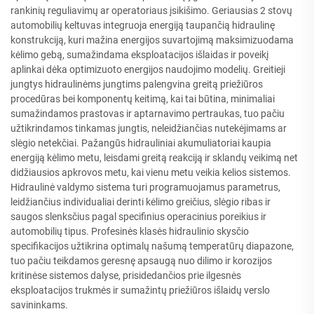
rankinių reguliavimų ar operatoriaus įsikišimo. Geriausias 2 stovų
automobilių keltuvas integruoja energiją taupančią hidraulinę
konstrukciją, kuri mažina energijos suvartojimą maksimizuodama
kėlimo gebą, sumažindama eksploatacijos išlaidas ir poveikį
aplinkai dėka optimizuoto energijos naudojimo modelių. Greitieji
jungtys hidraulinėms jungtims palengvina greitą priežiūros
procedūras bei komponentų keitimą, kai tai būtina, minimaliai
sumažindamos prastovas ir aptarnavimo pertraukas, tuo pačiu
užtikrindamos tinkamas jungtis, neleidžiančias nutekėjimams ar
slėgio netekčiai. Pažangūs hidrauliniai akumuliatoriai kaupia
energiją kėlimo metu, leisdami greitą reakciją ir sklandų veikimą net
didžiausios apkrovos metu, kai vienu metu veikia kelios sistemos.
Hidraulinė valdymo sistema turi programuojamus parametrus,
leidžiančius individualiai derinti kėlimo greičius, slėgio ribas ir
saugos slenksčius pagal specifinius operacinius poreikius ir
automobilių tipus. Profesinės klasės hidraulinio skysčio
specifikacijos užtikrina optimalų našumą temperatūrų diapazone,
tuo pačiu teikdamos geresnę apsaugą nuo dilimo ir korozijos
kritinėse sistemos dalyse, prisidedančios prie ilgesnės
eksploatacijos trukmės ir sumažintų priežiūros išlaidų verslo
savininkams.