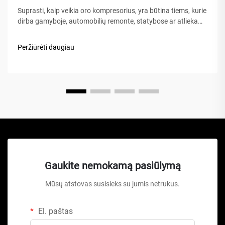
Suprasti, kaip veikia oro kompresorius, yra būtina tiems, kurie
dirba gamyboje, automobilių remonte, statybose ar atlieka
namų patobulinimo projektus. Oro kompresorius – tai
universalus mechaninis prietaisas, kuris energiją paverčia
Peržiūrėti daugiau
potencialia energija...
Gaukite nemokamą pasiūlymą
Mūsų atstovas susisieks su jumis netrukus.
El. paštas