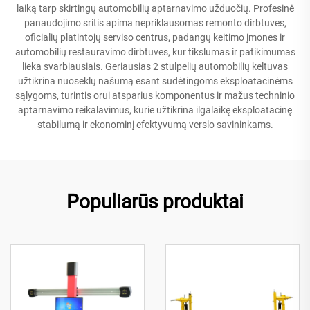
laiką tarp skirtingų automobilių aptarnavimo užduočių. Profesinė
panaudojimo sritis apima nepriklausomas remonto dirbtuves,
oficialių platintojų serviso centrus, padangų keitimo įmones ir
automobilių restauravimo dirbtuves, kur tikslumas ir patikimumas
lieka svarbiausiais. Geriausias 2 stulpelių automobilių keltuvas
užtikrina nuoseklų našumą esant sudėtingoms eksploatacinėms
sąlygoms, turintis orui atsparius komponentus ir mažus techninio
aptarnavimo reikalavimus, kurie užtikrina ilgalaikę eksploatacinę
stabilumą ir ekonominį efektyvumą verslo savininkams.
Populiarūs produktai