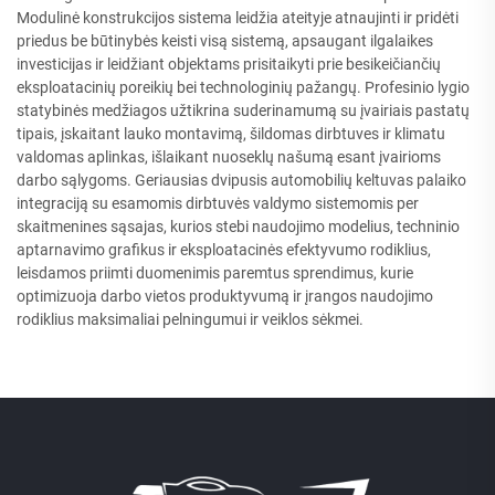
Modulinė konstrukcijos sistema leidžia ateityje atnaujinti ir pridėti
priedus be būtinybės keisti visą sistemą, apsaugant ilgalaikes
investicijas ir leidžiant objektams prisitaikyti prie besikeičiančių
eksploatacinių poreikių bei technologinių pažangų. Profesinio lygio
statybinės medžiagos užtikrina suderinamumą su įvairiais pastatų
tipais, įskaitant lauko montavimą, šildomas dirbtuves ir klimatu
valdomas aplinkas, išlaikant nuoseklų našumą esant įvairioms
darbo sąlygoms. Geriausias dvipusis automobilių keltuvas palaiko
integraciją su esamomis dirbtuvės valdymo sistemomis per
skaitmenines sąsajas, kurios stebi naudojimo modelius, techninio
aptarnavimo grafikus ir eksploatacinės efektyvumo rodiklius,
leisdamos priimti duomenimis paremtus sprendimus, kurie
optimizuoja darbo vietos produktyvumą ir įrangos naudojimo
rodiklius maksimaliai pelningumui ir veiklos sėkmei.