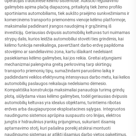
operacijas tradicinėse kėlimo sistemose. Aukščio reguliavimo
galimybės apima plačią diapazoną, pritaikytą tiek žemo profilio
sportiniams automobiliams, tiek aukšto praėjimo sunkvežimiams ir
komercinėms transporto priemonėms vienoje kėlimo platformoje,
maksimaliai padidinant įrangos naudojimą ir grąžinimą iš
investicijų. Geriausias dvipusis automobilių keltuvas turi nuimamas
strypų dalis, kurios leidžia automobiliui stovėti ties grindimis, kai
kėlimo funkcija nereikalinga, pavertžiant darbo erdvę papildoma
stovėjimo ar sandėliavimo zona, kartu išlaikant nedelsiant
pasiekiamas kėlimo galimybes, kai jos reikia. Greitai atjungiami
mechanizmai palengvina greitą perkrovimą tarp skirtingų
transporto priemonių tipų, sumažindami paruošimo laiką ir
padidindami veiklos efektyvumą intensyvaus darbo metu, kai kelios
automobilių paslaugos reikalauja nedelsiamo dėmesio.
Kompaktiška konstrukcija maksimaliai panaudoja turimą grindų
plotą, siūlydama visas kėlimo galimybes, todėl geriausias dvipusis
automobilių keltuvas yra idealus objektams, turintiems ribotas
erdves arba daugiapurpose eksploatacines sąlygas. Integruotos
naudingumo sistemos aprūpina suspausto oro linijas, elektros
jungtis ir hidraulinius įrankių prijungimus, sukuriant išsamią
aptarnavimo stotį, kuri pašalina poreikį atskirai montuoti
naudingumo sistemas ar atlikti išsamius darbo vietos pakeitimus.