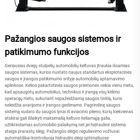
Pažangios saugos sistemos ir
patikimumo funkcijos
Geriausias dviejų stulpelių automobilių keltuvas įtraukia išsamias
saugos sistemas, kurios nustato naujus standartus eksplotacinės
saugos ir įrangos patikimumo srityje automobilių aptarnavimo
aplinkose. Kelios pakartotinės saugos priemonės veikia vienu metu,
kad apsaugotų automobilius, technikus ir įrangą visų kėlimo
operacijų metu, sukuriant nepažeidžiamą saugos tinklą, kuris
neleidžia avarijoms ir įrangos gedimams. Pagrindinę saugos
sistemą sudaro du saugos lynai iš aviacinio plieno, kurių kiekvienas
atskirai gali išlaikyti maksimalią keltuvo keliamąją galia,
užtikrindamas automobilio palaikymą net jei hidraulinė sistema
staiga prarastų slėgį. Pažangūs slėgio reguliavimo vožtuvai
automatiškai kontroliuoja hidraulinį slėgį optimaliuose