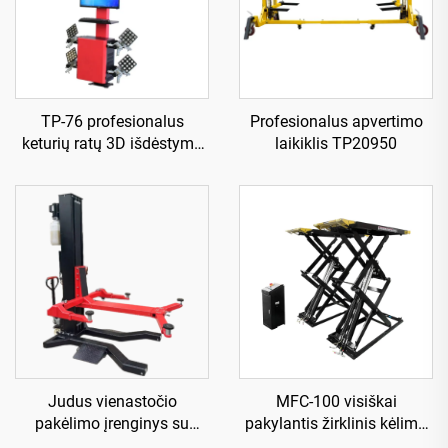
TP-76 profesionalus
Profesionalus apvertimo
keturių ratų 3D išdėstymo
laikiklis TP20950
aparatas
Judus vienastočio
MFC-100 visiškai
pakėlimo įrenginys su
pakylantis žirklinis kėlimo
elektriniu išleidimu TP-HE
įrenginys, naudojamas su