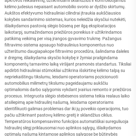
apkrovos reikalavimų, užtikrindami sklandžius ir kontroliuojamus
kėlimo judesius nepaisant automobilio svorio ar dydžio skirtumų.
Aukštos efektyvumo hidrauliniai cilindrai įtraukia aukščiausios
kokybės sandarinimo sistemas, kurios neleidžia skysčiui nutekėti,
išlaikydamos pastovią slėgio būseną per ilgą eksploatacijos
laikotarpį, sumažindamos priežiūros poreikius ir užtikrindamos
patikimą veikimą per visą įrangos gyvavimo trukmę. Pažangus
filtravimo sistema apsaugo hidraulinius komponentus nuo
užterštumo daugiapakope filtravimo procedūra, šalindama daleles
ir drėgmę, išlaikydama skysčio kokybę ir žymiai prailgindama
komponentų tarnavimo laiką viršijant pramonės standartus. Tiksliai
apdirbti hidrauliniai stūmokliai užtikrina išskirtinę kėlimo talpą su
nepriekaištingu tikslumu, leisdami operatoriams pozicionuoti
automobilius milimetrų tikslumu pageidaujamu aukščiu
optimaliomis darbo sąlygomis vykdant įvairius remonto ir priežiūros
procesus. Integruota slėgio stebėsenos sistema teikia realaus laiko
atsiliepimą apie hidraulinį našumą, leisdama operatoriams
identifikuoti galimas problemas dar iki jų poveikio operacijoms, tuo
pačiu užtikrinant pastovų kėlimo greitį ir sklandžius ciklus.
Temperatūros kompensavimo funkcijos automatiškai sureguliuoja
hidraulinį slėgį priklausomai nuo aplinkos sąlygų, išlaikydamos
optimalų našumą kintamose aplinkos sąlygose be būtinybės