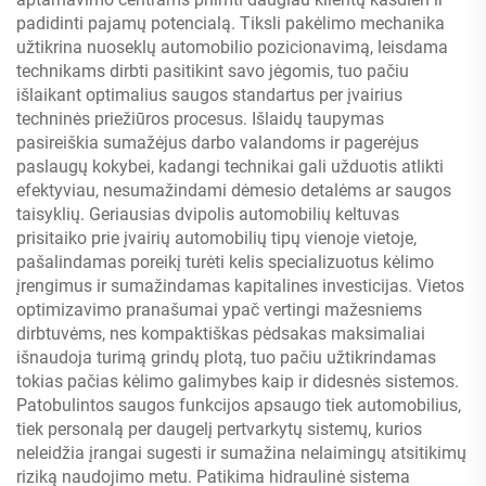
padidinti pajamų potencialą. Tiksli pakėlimo mechanika
užtikrina nuoseklų automobilio pozicionavimą, leisdama
technikams dirbti pasitikint savo jėgomis, tuo pačiu
išlaikant optimalius saugos standartus per įvairius
techninės priežiūros procesus. Išlaidų taupymas
pasireiškia sumažėjus darbo valandoms ir pagerėjus
paslaugų kokybei, kadangi technikai gali užduotis atlikti
efektyviau, nesumažindami dėmesio detalėms ar saugos
taisyklių. Geriausias dvipolis automobilių keltuvas
prisitaiko prie įvairių automobilių tipų vienoje vietoje,
pašalindamas poreikį turėti kelis specializuotus kėlimo
įrengimus ir sumažindamas kapitalines investicijas. Vietos
optimizavimo pranašumai ypač vertingi mažesniems
dirbtuvėms, nes kompaktiškas pėdsakas maksimaliai
išnaudoja turimą grindų plotą, tuo pačiu užtikrindamas
tokias pačias kėlimo galimybes kaip ir didesnės sistemos.
Patobulintos saugos funkcijos apsaugo tiek automobilius,
tiek personalą per daugelį pertvarkytų sistemų, kurios
neleidžia įrangai sugesti ir sumažina nelaimingų atsitikimų
riziką naudojimo metu. Patikima hidraulinė sistema