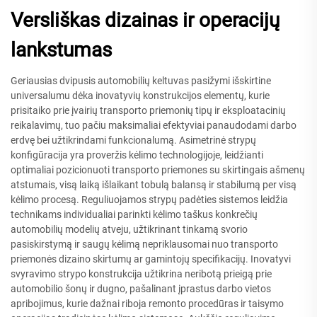
Versliškas dizainas ir operacijų
lankstumas
Geriausias dvipusis automobilių keltuvas pasižymi išskirtine
universalumu dėka inovatyvių konstrukcijos elementų, kurie
prisitaiko prie įvairių transporto priemonių tipų ir eksploatacinių
reikalavimų, tuo pačiu maksimaliai efektyviai panaudodami darbo
erdvę bei užtikrindami funkcionalumą. Asimetrinė strypų
konfigūracija yra proveržis kėlimo technologijoje, leidžianti
optimaliai pozicionuoti transporto priemones su skirtingais ašmenų
atstumais, visą laiką išlaikant tobulą balansą ir stabilumą per visą
kėlimo procesą. Reguliuojamos strypų padėties sistemos leidžia
technikams individualiai parinkti kėlimo taškus konkrečių
automobilių modelių atveju, užtikrinant tinkamą svorio
pasiskirstymą ir saugų kėlimą nepriklausomai nuo transporto
priemonės dizaino skirtumų ar gamintojų specifikacijų. Inovatyvi
svyravimo strypo konstrukcija užtikrina neribotą prieigą prie
automobilio šonų ir dugno, pašalinant įprastus darbo vietos
apribojimus, kurie dažnai riboja remonto procedūras ir taisymo