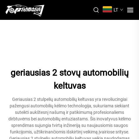
LT
geriausias 2 stovų automobilių
keltuvas
Geriausias 2 stulpelių automobilių keltuvas yra revoliucingiai
pažengusi automobilių kėlimo technologija, sukuriama siekiant
suteikti aukštesnį našumą ir patikimumą profesionaliems
dirbtuvėms bei automobilių entuziastams. Šis inovatyvus kėlimo
sprendimas sujungia tvirtą inžineriją su naujausiomis saugos
funkcijomis, užtikrinančiomis išskirtinį veikimą įvairiose srityse.
Geriausias 2 stulpelių automobilių keltuvas veikia naudodamas