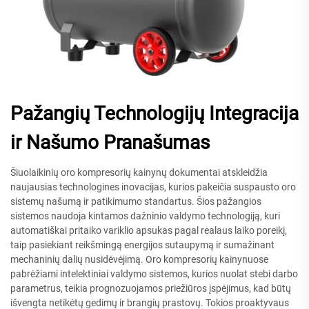
Pažangių Technologijų Integracija
ir Našumo Pranašumas
Šiuolaikinių oro kompresorių kainynų dokumentai atskleidžia
naujausias technologines inovacijas, kurios pakeičia suspausto oro
sistemų našumą ir patikimumo standartus. Šios pažangios
sistemos naudoja kintamos dažninio valdymo technologiją, kuri
automatiškai pritaiko variklio apsukas pagal realaus laiko poreikį,
taip pasiekiant reikšmingą energijos sutaupymą ir sumažinant
mechaninių dalių nusidėvėjimą. Oro kompresorių kainynuose
pabrėžiami intelektiniai valdymo sistemos, kurios nuolat stebi darbo
parametrus, teikia prognozuojamos priežiūros įspėjimus, kad būtų
išvengta netikėtų gedimų ir brangių prastovų. Tokios proaktyvaus