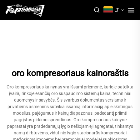
LT
oro kompresoriaus kainoraštis
Oro kompresoriaus kainynas yra išsami priemonė, kurioje pateikta
įvairių rinkoje esančių oro suspaudimo sistemų kaina, techniniai
duomenys ir savybės. Šis svarbus dokumentas verslams ir
privatiems asmenims suteikia išsamią informaciją apie skirtingus
modelius, pajėgumus ir kainų diapazonus, padedantį priimti
pagrįstus pirkimo sprendimus. Oro kompresoriaus kainyne
paprastai yra pradedamųjų lygio nešiojamieji agregatai, tinkantys
namų dirbtuvėms, vidutinio lygio stacionarūs kompresoriai
mažosioms įmonėms bei pramoniniai modeliai sunkiosioms