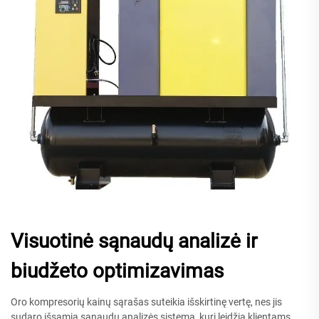
Visuotinė sąnaudų analizė ir
biudžeto optimizavimas
Oro kompresorių kainų sąrašas suteikia išskirtinę vertę, nes jis
sudaro išsamią sąnaudų analizės sistemą, kuri leidžia klientams