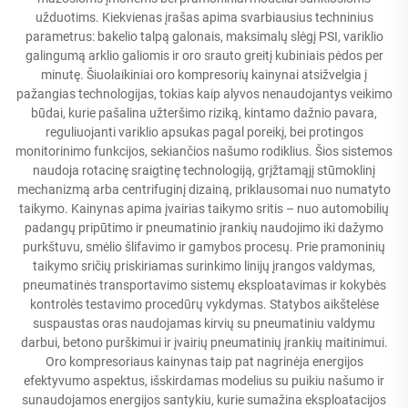
užduotims. Kiekvienas įrašas apima svarbiausius techninius
parametrus: bakelio talpą galonais, maksimalų slėgį PSI, variklio
galingumą arklio galiomis ir oro srauto greitį kubiniais pėdos per
minutę. Šiuolaikiniai oro kompresorių kainynai atsižvelgia į
pažangias technologijas, tokias kaip alyvos nenaudojantys veikimo
būdai, kurie pašalina užteršimo riziką, kintamo dažnio pavara,
reguliuojanti variklio apsukas pagal poreikį, bei protingos
monitorinimo funkcijos, sekiančios našumo rodiklius. Šios sistemos
naudoja rotacinę sraigtinę technologiją, grįžtamąjį stūmoklinį
mechanizmą arba centrifuginį dizainą, priklausomai nuo numatyto
taikymo. Kainynas apima įvairias taikymo sritis – nuo automobilių
padangų pripūtimo ir pneumatinio įrankių naudojimo iki dažymo
purkštuvu, smėlio šlifavimo ir gamybos procesų. Prie pramoninių
taikymo sričių priskiriamas surinkimo linijų įrangos valdymas,
pneumatinės transportavimo sistemų eksploatavimas ir kokybės
kontrolės testavimo procedūrų vykdymas. Statybos aikštelėse
suspaustas oras naudojamas kirvių su pneumatiniu valdymu
darbui, betono purškimui ir įvairių pneumatinių įrankių maitinimui.
Oro kompresoriaus kainynas taip pat nagrinėja energijos
efektyvumo aspektus, išskirdamas modelius su puikiu našumo ir
sunaudojamos energijos santykiu, kurie sumažina eksploatacijos