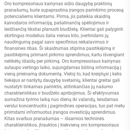
Oro kompresoriaus kainynas siūlo daugybę praktinių
pranašumų, kurie supaprastina įrangos parinkimo procesą
potencialiems klientams. Pirma, jis pateikia skaidrią
kainodaros informaciją, pašalinančią spėliojimus ir
leidžiančią tiksliai planuoti biudžetą. Klientai gali palyginti
skirtingus modelius šalia vienas kito, įvertindami jų
naudingumą pagal savo specifinius reikalavimus ir
finansines ribas. Ši skaidrumas stiprina pasitikėjimą ir
pasitikėjimą priimant pirkimo sprendimus, kartu išvengiant
netikėtų išlaidų per pirkimą. Oro kompresoriaus kainynas
sutaupo vertingo laiko, sujungdamas būtiną informaciją į
vieną prieinamą dokumentą. Vietoj to, kad kreiptųsi į kelis
tiekėjus ar naršytų daugybę svetainių, klientai greitai gali
nustatyti tinkamas parinktis, atitinkančias jų našumo
charakteristikas ir biudžeto apribojimus. Ši efektyvumas
sumažina tyrimo laiką nuo dienų iki valandų, leisdamas
verslui koncentruotis į pagrindines operacijas, tuo pat metu
priimdami informuotus įrangos investicijų sprendimus.
Kitas svarbus pranašumas – išsamios techninės
charakteristikos, įtrauktos į kiekvieną oro kompresoriaus