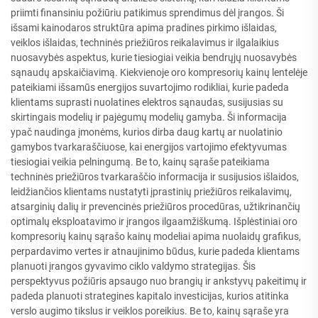
priimti finansiniu požiūriu patikimus sprendimus dėl įrangos. Ši
išsami kainodaros struktūra apima pradines pirkimo išlaidas,
veiklos išlaidas, techninės priežiūros reikalavimus ir ilgalaikius
nuosavybės aspektus, kurie tiesiogiai veikia bendrųjų nuosavybės
sąnaudų apskaičiavimą. Kiekvienoje oro kompresorių kainų lentelėje
pateikiami išsamūs energijos suvartojimo rodikliai, kurie padeda
klientams suprasti nuolatines elektros sąnaudas, susijusias su
skirtingais modelių ir pajėgumų modelių gamyba. Ši informacija
ypač naudinga įmonėms, kurios dirba daug kartų ar nuolatinio
gamybos tvarkaraščiuose, kai energijos vartojimo efektyvumas
tiesiogiai veikia pelningumą. Be to, kainų sąraše pateikiama
techninės priežiūros tvarkaraščio informacija ir susijusios išlaidos,
leidžiančios klientams nustatyti įprastinių priežiūros reikalavimų,
atsarginių dalių ir prevencinės priežiūros procedūras, užtikrinančių
optimalų eksploatavimo ir įrangos ilgaamžiškumą. Išplėstiniai oro
kompresorių kainų sąrašo kainų modeliai apima nuolaidų grafikus,
perpardavimo vertes ir atnaujinimo būdus, kurie padeda klientams
planuoti įrangos gyvavimo ciklo valdymo strategijas. Šis
perspektyvus požiūris apsaugo nuo brangių ir ankstyvų pakeitimų ir
padeda planuoti strategines kapitalo investicijas, kurios atitinka
verslo augimo tikslus ir veiklos poreikius. Be to, kainų sąraše yra