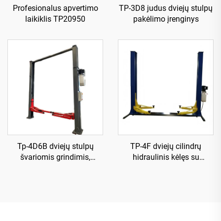
Profesionalus apvertimo
TP-3D8 judus dviejų stulpų
laikiklis TP20950
pakėlimo įrenginys
Tp-4D6B dviejų stulpų
TP-4F dviejų cilindrų
švariomis grindimis,
hidraulinis kėlęs su
elektrinis išleidimas
stiprinta pagrindo plokšte