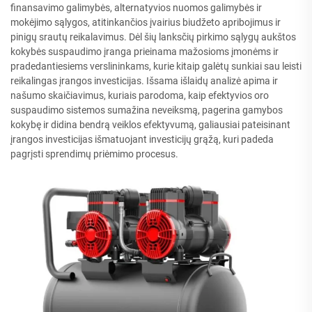
finansavimo galimybės, alternatyvios nuomos galimybės ir
mokėjimo sąlygos, atitinkančios įvairius biudžeto apribojimus ir
pinigų srautų reikalavimus. Dėl šių lanksčių pirkimo sąlygų aukštos
kokybės suspaudimo įranga prieinama mažosioms įmonėms ir
pradedantiesiems verslininkams, kurie kitaip galėtų sunkiai sau leisti
reikalingas įrangos investicijas. Išsama išlaidų analizė apima ir
našumo skaičiavimus, kuriais parodoma, kaip efektyvios oro
suspaudimo sistemos sumažina neveiksmą, pagerina gamybos
kokybę ir didina bendrą veiklos efektyvumą, galiausiai pateisinant
įrangos investicijas išmatuojant investicijų grąžą, kuri padeda
pagrįsti sprendimų priėmimo procesus.