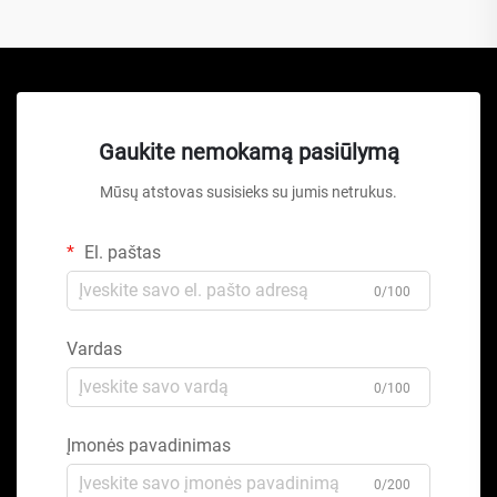
Gaukite nemokamą pasiūlymą
Mūsų atstovas susisieks su jumis netrukus.
El. paštas
0/100
Vardas
0/100
Įmonės pavadinimas
0/200