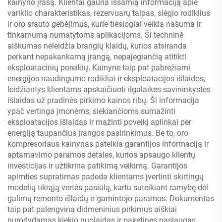
kainyno įrašą. Klientai gauna išsamią informaciją apie
variklio charakteristikas, rezervuarų talpas, slėgio rodiklius
ir oro srauto gebėjimus, kurie tiesiogiai veikia našumą ir
tinkamumą numatytoms aplikacijoms. Ši techninė
aiškumas neleidžia brangių klaidų, kurios atsiranda
perkant nepakankamą įrangą, nepajėgiančią atitikti
eksploatacinių poreikių. Kainyne taip pat pabrėžiami
energijos naudingumo rodikliai ir eksploatacijos išlaidos,
leidžiantys klientams apskaičiuoti ilgalaikes savininkystės
išlaidas už pradinės pirkimo kainos ribų. Ši informacija
ypač vertinga įmonėms, siekiančioms sumažinti
eksploatacijos išlaidas ir mažinti poveikį aplinkai per
energiją taupančius įrangos pasirinkimus. Be to, oro
kompresoriaus kainynas pateikia garantijos informaciją ir
aptarnavimo paramos detales, kurios apsaugo klientų
investicijas ir užtikrina patikimą veikimą. Garantijos
apimties supratimas padeda klientams įvertinti skirtingų
modelių tikrąją vertės pasiūlą, kartu suteikiant ramybę dėl
galimų remonto išlaidų ir gamintojo paramos. Dokumentas
taip pat palengvina didmeninius pirkimus aiškiai
nurodydamas kiekio nuolaidas ir paketines paslaugas,