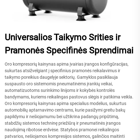
Universalios Taikymo Srities ir
Pramonės Specifinės Sprendimai
Oro kompresorių kainynas apima įvairias įrangos konfigūracijas,
sukurtas atsižvelgiant į specifinius pramonės reikalavimus ir
taikymo poreikius daugelyje sektorių. Gamyklos pasikliauja
suspausto oro sistemomis pneumatinėms įrankių veikai,
automatizuotoms surinkimo linijoms ir kokybės kontrolės
bandymams, kuriems reikalingas pastovus slėgis ir patikima veikla.
Oro kompresorių kainynas apima specialius modelius, sukurtus
automobilių aptarnavimo centrams, kurie pasižymi greitu bakų
papildymu ir nešiojamumu bei užtikrina padangų pripūtimą,
stabdžių sistemos techninę priežiūrą ir pneumatinės įrangos
naudojimą ribotose erdvėse. Statybos pramonei reikalingos
patvarios, nešiojamos kompresijos sistemos, galinčios maitinti