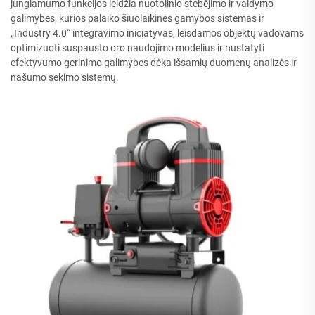
jungiamumo funkcijos leidžia nuotolinio stebėjimo ir valdymo
galimybes, kurios palaiko šiuolaikines gamybos sistemas ir
„Industry 4.0“ integravimo iniciatyvas, leisdamos objektų vadovams
optimizuoti suspausto oro naudojimo modelius ir nustatyti
efektyvumo gerinimo galimybes dėka išsamių duomenų analizės ir
našumo sekimo sistemų.