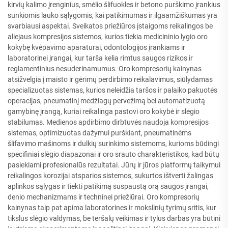
kirvių kalimo įrenginius, smėlio šlifuokles ir betono purškimo įrankius
sunkiomis lauko sąlygomis, kai patikimumas ir ilgaamžiškumas yra
svarbiausi aspektai. Sveikatos priežiūros įstaigoms reikalingos be
aliejaus kompresijos sistemos, kurios tiekia medicininio lygio oro
kokybę kvėpavimo aparaturai, odontologijos įrankiams ir
laboratorinei įrangai, kur tarša kelia rimtus saugos rizikos ir
reglamentinius nesuderinamumus. Oro kompresorių kainynas
atsižvelgia į maisto ir gėrimų perdirbimo reikalavimus, siūlydamas
specializuotas sistemas, kurios neleidžia taršos ir palaiko pakuotės
operacijas, pneumatinį medžiagų pervežimą bei automatizuotą
gamybinę įrangą, kuriai reikalinga pastovi oro kokybė ir slėgio
stabilumas. Medienos apdirbimo dirbtuvės naudoja kompresijos
sistemas, optimizuotas dažymui purškiant, pneumatinėms
šlifavimo mašinoms ir dulkių surinkimo sistemoms, kurioms būdingi
specifiniai slėgio diapazonai ir oro srauto charakteristikos, kad būtų
pasiekiami profesionalūs rezultatai. Jūrų ir jūros platformų taikymui
reikalingos korozijai atsparios sistemos, sukurtos ištverti žalingas
aplinkos sąlygas ir tiekti patikimą suspaustą orą saugos įrangai,
denio mechanizmams ir techninei priežiūrai. Oro kompresorių
kainynas taip pat apima laboratorines ir mokslinių tyrimų sritis, kur
tikslus slėgio valdymas, be teršalų veikimas ir tylus darbas yra būtini