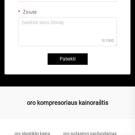
Žinutė
0/1000
Pateikti
oro kompresoriaus kainoraštis
oro slankiklio kaina
oro sužasinys parduodamas