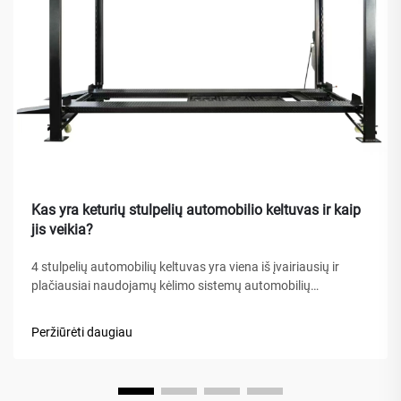
Kas yra keturių stulpelių automobilio keltuvas ir kaip
jis veikia?
4 stulpelių automobilių keltuvas yra viena iš įvairiausių ir
plačiausiai naudojamų kėlimo sistemų automobilių
aptarnavimo įrengimuose, namų garažuose bei komercinėse
dirbtuvėse visame pasaulyje. Skirtingai nuo tradicinių
Peržiūrėti daugiau
hidraulinių keliamųjų ar žirklinių keltuvų, šis mechaninis
stebuklas...