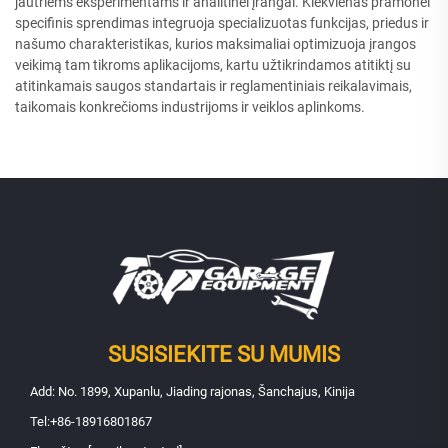
jautriems eksperimentams ir analitinei įrangai. Kiekvienas pramonei
specifinis sprendimas integruoja specializuotas funkcijas, priedus ir
našumo charakteristikas, kurios maksimaliai optimizuoja įrangos
veikimą tam tikroms aplikacijoms, kartu užtikrindamos atitiktį su
atitinkamais saugos standartais ir reglamentiniais reikalavimais,
taikomais konkrečioms industrijoms ir veiklos aplinkoms.
SUSISIEKITE SU MUMIS
Add: No. 1899, Xupanlu, Jiading rajonas, Šanchajus, Kinija
Tel:
+86-18916801867