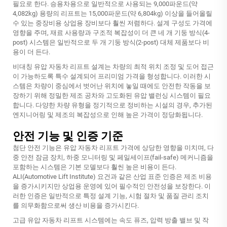
필요로 한다. 승용차용으로 일반적으로 사용되는 9,000파운드(약
4,082kg) 용량의 리프트는 15,000파운드(약 6,804kg) 이상을 들어올릴
수 있는 중장비용 상업용 장비보다 훨씬 저렴하다. 설계 구성도 가격에
영향을 주며, 재료 사용량과 구조적 복잡성이 더 큰 네 개 기둥 방식(4-
post) 시스템은 일반적으로 두 개 기둥 방식(2-post) 대체 제품보다 비
용이 더 든다.
비대칭 유압 자동차 리프트 설계는 차량의 최적 위치 조정 및 도어 접근
이 가능하도록 특수 설계되어 프리미엄 가격을 형성합니다. 이러한 시
스템은 차량이 중심에서 벗어난 위치에 놓일 때에도 안전한 작동을 보
장하기 위해 정밀한 제조 공차와 고도화된 유압 밸런싱 시스템이 필요
합니다. 다양한 차량 유형을 정기적으로 정비하는 시설의 경우, 추가된
엔지니어링 및 제조의 복잡성으로 인해 높은 가격이 정당화됩니다.
안전 기능 및 인증 기준
첨단 안전 기능은 유압 자동차 리프트 가격에 상당한 영향을 미치며, 다
중 안전 잠금 장치, 하중 모니터링 및 페일세이프(fail-safe) 메커니즘을
포함하는 시스템은 기본 모델보다 훨씬 높은 비용이 든다.
ALI(Automotive Lift Institute) 요건과 같은 산업 표준 인증은 제조 비용
을 증가시키지만 상업용 운영에 있어 필수적인 안전성을 보장한다. 이
러한 인증은 일반적으로 특정 설계 기능, 시험 절차 및 품질 관리 조치
를 의무화함으로써 생산 비용을 증가시킨다.
고급 유압 자동차 리프트 시스템에는 속도 퓨즈, 압력 방출 밸브 및 작