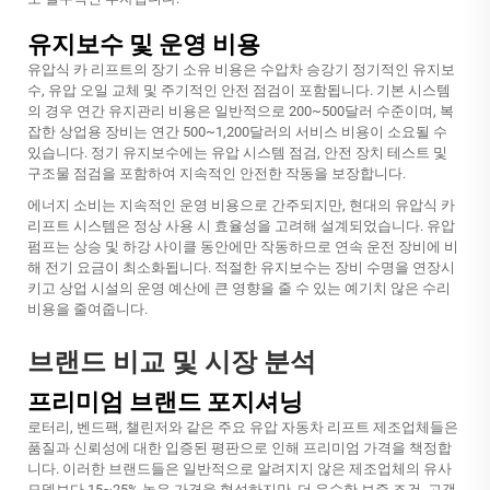
유지보수 및 운영 비용
유압식 카 리프트의 장기 소유 비용은
수압차 승강기
정기적인 유지보
수, 유압 오일 교체 및 주기적인 안전 점검이 포함됩니다. 기본 시스템
의 경우 연간 유지관리 비용은 일반적으로 200~500달러 수준이며, 복
잡한 상업용 장비는 연간 500~1,200달러의 서비스 비용이 소요될 수
있습니다. 정기 유지보수에는 유압 시스템 점검, 안전 장치 테스트 및
구조물 점검을 포함하여 지속적인 안전한 작동을 보장합니다.
에너지 소비는 지속적인 운영 비용으로 간주되지만, 현대의 유압식 카
리프트 시스템은 정상 사용 시 효율성을 고려해 설계되었습니다. 유압
펌프는 상승 및 하강 사이클 동안에만 작동하므로 연속 운전 장비에 비
해 전기 요금이 최소화됩니다. 적절한 유지보수는 장비 수명을 연장시
키고 상업 시설의 운영 예산에 큰 영향을 줄 수 있는 예기치 않은 수리
비용을 줄여줍니다.
브랜드 비교 및 시장 분석
프리미엄 브랜드 포지셔닝
로터리, 벤드팩, 챌린저와 같은 주요 유압 자동차 리프트 제조업체들은
품질과 신뢰성에 대한 입증된 평판으로 인해 프리미엄 가격을 책정합
니다. 이러한 브랜드들은 일반적으로 알려지지 않은 제조업체의 유사
모델보다 15~25% 높은 가격을 형성하지만, 더 우수한 보증 조건, 고객