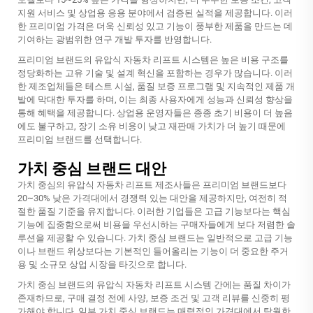
지원 서비스 및 상업용 응용 분야에서 검증된 실적을 제공합니다. 이러
한 프리미엄 가격은 더욱 신뢰성 있고 기능이 풍부한 제품을 만드는 데
기여하는 광범위한 연구 개발 투자를 반영합니다.
프리미엄 브랜드의 유압식 자동차 리프트 시스템은 높은 비용 구조를
정당화하는 고유 기술 및 설계 혁신을 포함하는 경우가 많습니다. 이러
한 제조업체들은 테스트 시설, 품질 보증 프로그램 및 지속적인 제품 개
발에 막대한 투자를 하며, 이는 최종 사용자에게 성능과 신뢰성 향상을
통해 혜택을 제공합니다. 상업용 운영자들은 종종 초기 비용이 더 높음
에도 불구하고, 장기 소유 비용이 낮고 재판매 가치가 더 높기 때문에
프리미엄 브랜드를 선택합니다.
가치 중심 브랜드 대안
가치 중심의 유압식 자동차 리프트 제조사들은 프리미엄 브랜드보다
20~30% 낮은 가격대에서 경쟁력 있는 대안을 제공하지만, 여전히 적
절한 품질 기준을 유지합니다. 이러한 기업들은 고급 기능보다는 핵심
기능에 집중함으로써 비용을 우선시하는 구매자들에게 보다 저렴한 솔
루션을 제공할 수 있습니다. 가치 중심 브랜드는 일반적으로 고급 기능
이나 브랜드 위상보다는 기본적인 들어올리는 기능이 더 중요한 주거
용 및 소규모 상업 시장을 타깃으로 합니다.
가치 중심 브랜드의 유압식 자동차 리프트 시스템 간에는 품질 차이가
존재하므로, 구매 결정 전에 사양, 보증 조건 및 고객 리뷰를 신중히 평
가해야 합니다. 일부 가치 중심 브랜드는 매력적인 가격대에서 탁월한