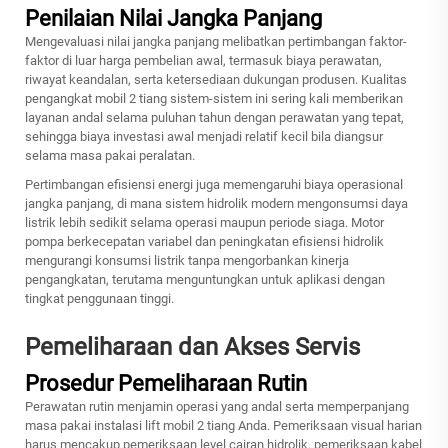
Penilaian Nilai Jangka Panjang
Mengevaluasi nilai jangka panjang melibatkan pertimbangan faktor-
faktor di luar harga pembelian awal, termasuk biaya perawatan,
riwayat keandalan, serta ketersediaan dukungan produsen. Kualitas
pengangkat mobil 2 tiang
sistem-sistem ini sering kali memberikan
layanan andal selama puluhan tahun dengan perawatan yang tepat,
sehingga biaya investasi awal menjadi relatif kecil bila diangsur
selama masa pakai peralatan.
Pertimbangan efisiensi energi juga memengaruhi biaya operasional
jangka panjang, di mana sistem hidrolik modern mengonsumsi daya
listrik lebih sedikit selama operasi maupun periode siaga. Motor
pompa berkecepatan variabel dan peningkatan efisiensi hidrolik
mengurangi konsumsi listrik tanpa mengorbankan kinerja
pengangkatan, terutama menguntungkan untuk aplikasi dengan
tingkat penggunaan tinggi.
Pemeliharaan dan Akses Servis
Prosedur Pemeliharaan Rutin
Perawatan rutin menjamin operasi yang andal serta memperpanjang
masa pakai instalasi lift mobil 2 tiang Anda. Pemeriksaan visual harian
harus mencakup pemeriksaan level cairan hidrolik, pemeriksaan kabel