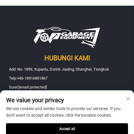
HUBUNGI KAMI
Add: No. 1899, Xupanlu, Distrik Jiading, Shanghai, Tiongkok
Telp:
+86-18916801867
Surel:
[email protected]
We value your privacy
Hak Cipta © 2026 Shanghai Fanbao Automobile Maintenance Equipment
We use cookies and similar tools to provide our services. If you
Co., Ltd.. Seluruh hak dilindungi -
Kebijakan Privasi
don't want to accept all cookies, click Personalize cookies.
Accept all