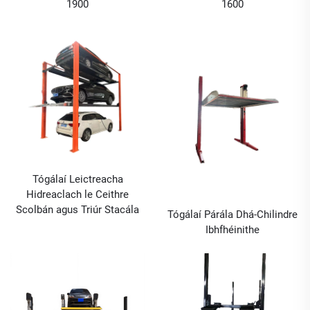
1900
1600
Tógálaí Leictreacha
Hidreaclach le Ceithre
Scolbán agus Triúr Stacála
Tógálaí Párála Dhá-Chilindre
Ibhfhéinithe