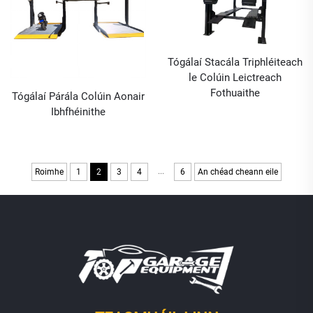
Tógálaí Stacála Triphléiteach
le Colúin Leictreach
Fothuaithe
Tógálaí Párála Colúin Aonair
Ibhfhéinithe
...
Roimhe
1
2
3
4
6
An chéad cheann eile