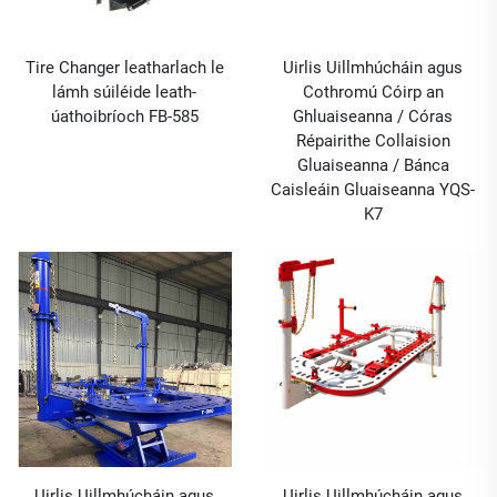
Tire Changer leatharlach le
Uirlis Uillmhúcháin agus
lámh súiléide leath-
Cothromú Cóirp an
úathoibríoch FB-585
Ghluaiseanna / Córas
Répairithe Collaision
Gluaiseanna / Bánca
Caisleáin Gluaiseanna YQS-
K7
Uirlis Uillmhúcháin agus
Uirlis Uillmhúcháin agus