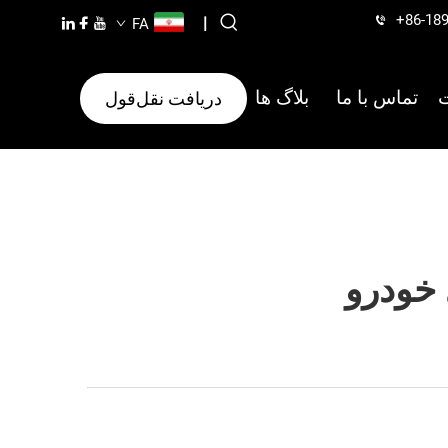
+86-18
|
FA
تماس با ما
بلاگ ها
دریافت نقل‌قول
 خودرو