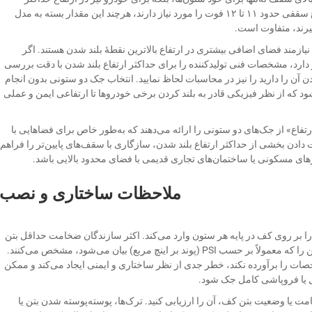
بالابری است. بالابرهاي استاندارد معمولاً حداقل ارتفاع سقفی حدود ۱۱ تا ۱۲ فوت را مورد نیاز دارند، هرچند این مقدار بسته به مدل
یرند، متفاوت است.
نیازمند فضای اضافی بیشتری در ارتفاع بالاترین نقطهٔ بلند شدن هستند. اگر
 دارد، مشخصات فنی تولیدکننده را برای حداکثر ارتفاع بلند شدن با دقت بررسی
 آن را دارید را نیز در محاسبات لحاظ نمایید. انتخاب جک دو ستونی بدون انجام
که از نظر فیزیکی قادر به بلند کردن برخی خودروها تا ارتفاعی ایمن و عملی
ارتفاع» از جک‌های دو ستونی را ارائه می‌دهند که به‌طور خاص برای فضاهایی با
 دادن بخشی از حداکثر ارتفاع بلند شدن، سازگاری با سقف‌های پایین‌تر را فراهم
اژهای مسکونی یا ساختمان‌های تجاری قدیمی با فضای محدود بالایی باشد.
ملاحظات ساختاری و نصب
ا بر روی کف در پایه هر ستون وارد می‌کند. اکثر سازندگان ضخامت حداقل بتن
— معمولاً بین چهار تا شش اینچ — و حداقل مقاومت بتن را که معمولاً بر حسب PSI (پوند بر اینچ مربع) بیان می‌شود، مشخص می‌کنند.
 را برآورده نکند، خطر جدی از نظر ساختاری و ایمنی ایجاد می‌کند و ممکن
 یا فروپاشی کامل جک شود.
 یا وضعیت بتن کف، آن را ارزیابی کنید. ترک‌ها، پوسته‌پوسته شدن بتن یا