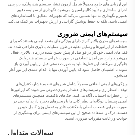
این ارزیابی‌های جامع معمولاً شامل آزمون فشار سیستم هیدرولیک، بازرسی
اجزای ساختاری و تأیید کالیبراسیون می‌شود. نگهداری از سوابقه دقیق
تعمیر و نگهداری نه تنها تضمین می‌کند که تجهیزات مطابق با استانداردهای
ایمنی باشد، بلکه به حفظ پوشش گارانتی و ارزش تجهیزات نیز کمک می‌کند.
سیستم‌های ایمنی ضروری
سیستم‌های مدرن بالابر گاراژ دارای ویژگی‌های متعدد ایمنی هستند که برای
حفاظت از اپراتور‌ها و وسایل نقلیه در طول عملیات بالابری طراحی شده‌اند.
قفل‌های ایمنی خودکار در فواصل از پیش تعیین شده در زمان بالابری فعال
می‌شوند و از پایین آمدن تصادفی در صورت خرابی سیستم هیدرولیک
جلوگیری می‌کنند. این قفل‌ها باید به صورت دستی قبل از پایین آوردن باز
شوند تا اطمینان حاصل شود که پایین آوردن تنها با اقدام عمدی اپراتور آغاز
می‌شود.
ویژگی‌های ایمنی اضافی معمولاً شامل شیرهای تنظیم فشار، کنترل‌های
توقف اضطراری و سیستم‌های هشدار بصری/صوتی می‌شوند که اپراتورها
را از خطرات احتمالی آگاه می‌کنند. جک‌های باکیفیت همچنین سیستم‌های
ایمنی پشتیبان دوگانه‌ای نظیر کابل‌ها یا زنجیرهای ذخیره دارند که حتی در
صورت خرابی قطعات اصلی بلندکننده، قادر به تحمل وزن کامل خودرو
هستند. درک و استفاده صحیح از این سیستم‌های ایمنی برای پیشگیری از
حوادث و رعایت مقررات ضروری است.
سوالات متداول