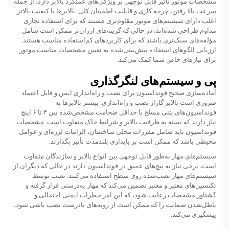
مشخصات موتور تأثیر قابل توجهی بر ویژگی‌های عملکرد بالابر دارد، از جمله
سرعت بالا رفتن، چرخه کاری و قابلیت اطمینان کلی. بالابرها با کیفیت بالاتر
اغلب دارای سیستم‌های موتور مقاوم‌تری هستند که برای استفاده تجاری
مداوم طراحی شده‌اند، در حالی که گزینه‌های ارزان‌تر ممکن است شامل
مؤلفه‌های سبک‌تری باشند که برای کاربردهای کم‌استفاده مناسب هستند.
ارزیابی الگوهای استفاده پیش‌بینی‌شده به تعیین مشخصات مناسب موتور
برای نیازهای خاص شما کمک می‌کند.
پی و سیستم‌های لنگرگذاری
آماده‌سازی صحیح فونداسیون برای نصب و راه‌اندازی ایمن و قابل اعتماد
ضروری است
بالابر گاراژ
نصب و راه‌اندازی. بیشتر بالابرها به
فونداسیون‌های بتنی مسلح با حداقل ضخامت مشخص‌شده بین ۴ تا ۶ اینچ
نیاز دارند که بسته به ظرفیت بالابر و شرایط خاک متفاوت است. مشخصات
فونداسیون باید شامل مقررات محلی ساختمان، الزامات لرزه‌ای و عوامل
محیطی باشد که ممکن است بر پایداری بلندمدت تأثیر بگذارند.
سیستم‌های مهار به‌طور قابل توجهی بین انواع بالابر و سازندگان متفاوت
است، برخی نیاز به پیچ‌های عمیق در فونداسیون دارند در حالی که دیگران از
سیستم‌های مهار نصب‌شده روی سطح استفاده می‌کنند. نصب توسط
تکنسین‌های معتبر و معتبر تضمین می‌کند که مهار به‌درستی قرار گرفته و
گشتاور مشخصات رعایت شود، که این امر خطرات ایمنی احتمالی و
باطل‌شدن ضمانت را که ممکن است از رویه‌های نادرست نصب ناشی شود،
پیشگیری می‌کند.