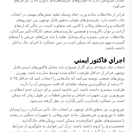
امکان سرویس دادن به خودروهای غیرمنتظره‌ای با وزن بالا را نیز فراهم
می‌آورد.
فراتر از ملاحظات ساده وزن، ابعاد وسیله نقلیه نقش‌های مهمی در انتخاب
جک داشته دارد. نیازمندی‌های طولی به‌طور قابل توجهی بین خودروهای
کامپکت و وانت‌های پیکاپ با کابین بلند متفاوت است، در حالی که ارتفاع
آزادی بر توان بالارونده و همچنین نیازمندی‌های سقف کارگاه تأثیر می‌گذارد.
ملاحظات عرضی به‌ویژه برای وسایل نقلیه با پایه چرخ‌های عریض یا آینه‌های
گسترده مهم می‌شود که ممکن است در حین عملکرد با اجزای جک تداخل
داشته باشند.
اجراي فاکتور ايمني
انتخاب جک حرفه‌ای برای گاراژ همواره باید شامل فاکتورهای ایمنی قابل
توجهی فراتر از حداقل ظرفیت اعلام شده توسط سازنده باشد. بهترین
روش‌های صنعتی توصیه می‌کنند که جک‌هایی را انتخاب کنید که حداقل ۲۵ تا
۳۰ درصد از سنگین‌ترین وسیله نقلیه‌ای که قصد سرویس آن را دارید،
ظرفیت بیشتری داشته باشند. این حاشیه ایمنی برای جبران عدم انتظام در
توزیع وزن، وزن تجهیزات اضافی و سایش قطعات در طول زمان که ممکن
است بر عملکرد بلندکردن تأثیر بگذارد، در نظر گرفته می‌شود.
توزیع وزن نیز به‌طور قابل توجهی بر انتخاب جک تأثیر می‌گذارد، زیرا وسایل
نقلیه با توزیع وزن غیرمعمول، مانند خودروهایی با تجهیزات سنگین در پشت
یا سیستم‌های تعلیق اصلاح‌شده، ممکن است رویکردهای جک‌گذاری
تخصصی‌تری را لزوم داشته باشند. درک این عوامل به جلوگیری از شرایط
خطرناک در جک‌گذاری کمک می‌کند و قابلیت اطمینان بلندمدت تجهیزات و