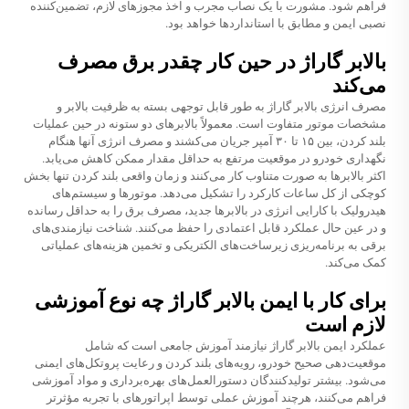
فراهم شود. مشورت با یک نصاب مجرب و اخذ مجوزهای لازم، تضمین‌کننده
نصبی ایمن و مطابق با استانداردها خواهد بود.
بالابر گاراژ در حین کار چقدر برق مصرف
می‌کند
مصرف انرژی بالابر گاراژ به طور قابل توجهی بسته به ظرفیت بالابر و
مشخصات موتور متفاوت است. معمولاً بالابرهای دو ستونه در حین عملیات
بلند کردن، بین ۱۵ تا ۳۰ آمپر جریان می‌کشند و مصرف انرژی آنها هنگام
نگهداری خودرو در موقعیت مرتفع به حداقل مقدار ممکن کاهش می‌یابد.
اکثر بالابرها به صورت متناوب کار می‌کنند و زمان واقعی بلند کردن تنها بخش
کوچکی از کل ساعات کارکرد را تشکیل می‌دهد. موتورها و سیستم‌های
هیدرولیک با کارایی انرژی در بالابرها جدید، مصرف برق را به حداقل رسانده
و در عین حال عملکرد قابل اعتمادی را حفظ می‌کنند. شناخت نیازمندی‌های
برقی به برنامه‌ریزی زیرساخت‌های الکتریکی و تخمین هزینه‌های عملیاتی
کمک می‌کند.
برای کار با ایمن بالابر گاراژ چه نوع آموزشی
لازم است
عملکرد ایمن بالابر گاراژ نیازمند آموزش جامعی است که شامل
موقعیت‌دهی صحیح خودرو، رویه‌های بلند کردن و رعایت پروتکل‌های ایمنی
می‌شود. بیشتر تولیدکنندگان دستورالعمل‌های بهره‌برداری و مواد آموزشی
فراهم می‌کنند، هرچند آموزش عملی توسط اپراتورهای با تجربه مؤثرتر