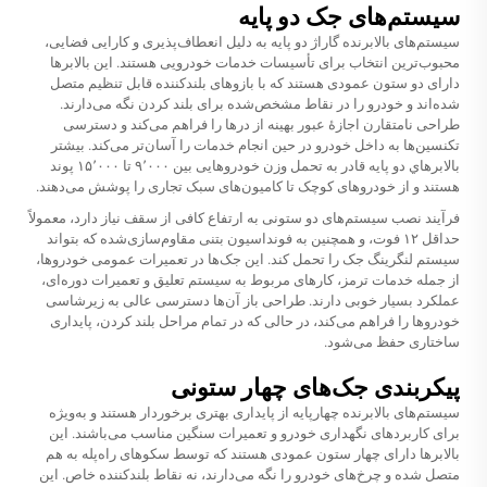
سیستم‌های جک دو پایه
سیستم‌های بالابرنده گاراژ دو پایه به دلیل انعطاف‌پذیری و کارایی فضایی،
محبوب‌ترین انتخاب برای تأسیسات خدمات خودرویی هستند. این بالابرها
دارای دو ستون عمودی هستند که با بازوهای بلندکننده قابل تنظیم متصل
شده‌اند و خودرو را در نقاط مشخص‌شده برای بلند کردن نگه می‌دارند.
طراحی نامتقارن اجازهٔ عبور بهینه از درها را فراهم می‌کند و دسترسی
تکنسین‌ها به داخل خودرو در حین انجام خدمات را آسان‌تر می‌کند. بیشتر
بالابرهاي دو پایه قادر به تحمل وزن خودروهایی بین ۹٬۰۰۰ تا ۱۵٬۰۰۰ پوند
هستند و از خودروهای کوچک تا کامیون‌های سبک تجاری را پوشش می‌دهند.
فرآیند نصب سیستم‌های دو ستونی به ارتفاع کافی از سقف نیاز دارد، معمولاً
حداقل ۱۲ فوت، و همچنین به فونداسیون بتنی مقاوم‌سازی‌شده که بتواند
سیستم لنگرینگ جک را تحمل کند. این جک‌ها در تعمیرات عمومی خودروها،
از جمله خدمات ترمز، کارهای مربوط به سیستم تعلیق و تعمیرات دوره‌ای،
عملکرد بسیار خوبی دارند. طراحی باز آن‌ها دسترسی عالی به زیرشاسی
خودروها را فراهم می‌کند، در حالی که در تمام مراحل بلند کردن، پایداری
ساختاری حفظ می‌شود.
پیکربندی جک‌های چهار ستونی
سیستم‌های بالابرنده چهارپایه از پایداری بهتری برخوردار هستند و به‌ویژه
برای کاربردهای نگهداری خودرو و تعمیرات سنگین مناسب می‌باشند. این
بالابرها دارای چهار ستون عمودی هستند که توسط سکوهای راه‌پله به هم
متصل شده و چرخ‌های خودرو را نگه می‌دارند، نه نقاط بلندکننده خاص. این