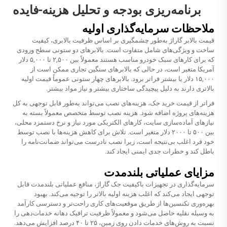
برنامه‌ریزی بودجه و تحلیل هزینه-فایده
ملاحظات سرمایه‌گذاری اولیه
قیمت بالابر گاراژ به‌طور چشمگیری بر اساس ظرفیت بالابری، کیفیت
ساخت و ویژگی‌های شامل متفاوت است. بالابرهای دو ستونی سطح ورودی
که برای کار‌های سبک خودرو مناسب هستند معمولاً بین ۲,۵۰۰ تا ۵,۰۰۰ دلار
آمریکا متغیر است، در حالی که بالابرهای سنگین تجاری ممکن است از
۱۵,۰۰۰ دلار یا بیشتر فراتر برود. بالابرهای چهار ستونی عموماً قیمت اولیه
بالاتری دارند به دلیل پیچیدگی ساختاری بیشتر و نیاز مواد بیشتر.
فراتر از قیمت خرید جک، هزینه‌های نصب می‌تواند به‌طور قابل توجهی به کل
هزینه‌های پروژه اضافه شود. هزینه نصب توسط متخصص معمولاً بسته به
نیازهای آماده‌سازی سایت، کارهای الکتریکی مورد نیاز و نرخ دستمزد محلی،
بین ۵۰۰ تا ۲۰۰۰ دلار متغیر است. تلاش برای کاهش هزینه‌ها با نصب توسط
خود فرد اغلب بی‌نتیجه است، زیرا نصب نادرست می‌تواند ضمانت‌نامه را
باطل کند و خطرات جدی ایمنی ایجاد کند.
مزایای عملیاتی بلندمدت
سرمایه‌گذاری در تجهیزات باکیفیت جک گاراژ، منافع عملیاتی بلندمدت قابل
توجهی ایجاد می‌کند که اغلب هزینه اولیه بالاتر را توجیه می‌کند. بهبود
بهره‌وری تکنسین‌ها از طریق موقعیت‌های کاری راحت‌تر و دسترسی کارآمد
به وسیله نقلیه حاصل می‌شود و معمولاً ظرفیت ترافیک دهانه خدمات‌دهی را
نسبت به روش‌های خدمات دادن روی زمین، ۲۵ تا ۴۰ درصد افزایش می‌دهد.