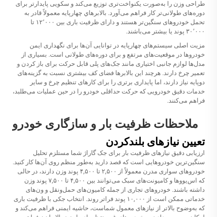
طراحی وزن را به‌صورت یکنواخت‌تری توزیع می‌کند و سکویی پایدارتر برای
دوره‌های طولانی‌تر کار فراهم می‌آورد. بالابرهاي چهارپایه معمولاً قادر به
تحمل خودروهای سنگین‌تر هستند و دارای ظرفیت باری بین ۱۲٬۰۰۰ تا
۳۰٬۰۰۰ پوند یا بیشتر می‌باشند.
مزیت اصلی سیستم‌های چهارپایه در توانایی آن‌ها برای نگهداری ایمن
خودروها در موقعیت‌های مرتفع و برای دوره‌های طولانی است. بسیاری از
مدل‌ها لوازم جانبی اختیاری مانند جک‌های پلی قابل حرکت برای باز کردن و
تعمیر چرخ دارند. هرچند این بالابرها فضای کف بیشتری نسبت به گزینه‌های
دوپایه نیاز دارند، اما پایداری برتری را برای کارهای تنظیم چرخ و سایر
خدمات دقیق خودرویی که حرکت حداقلی خودرو را در حین عملیات می‌طلبد،
فراهم می‌کنند.
ملاحظات ظرفیت بار و سازگاری خودرو
تعیین نیازهای بلندکردن
ارزیابی دقیق نیازهای ظرفیت بار برای جک گاراژ شما مستلزم تحلیل
سنگین‌ترین خودروهایی است که قصد دارید به‌طور منظم روی آن‌ها کار کنید.
خودروهای سواری مدرن معمولاً از ۲,۵۰۰ تا ۴,۵۰۰ پوند وزن دارند، در حالی
که اس‌یووها و کامیونت‌های سبک می‌توانند بین ۴,۵۰۰ تا ۷,۵۰۰ پوند وزن
داشته باشند. خودروهای تجاری از جمله کامیون‌های حمل‌ونقل و ون‌های
خدماتی ممکن است از ۱۰,۰۰۰ پوند فراتر روند. انتخاب جکی با ظرفیت باری
که به‌وضوح بالاتر از نیازهای معمول شماست، حاشیه ایمنی فراهم می‌کند و