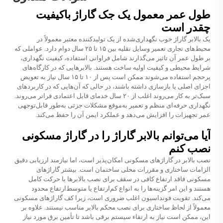
طول عمر معمول یک جک گاراژ باکیفیت
چقدر است
یک بالابر گاراژ خوب نگهداری‌شده از یک تولیدکننده معتبر معمولاً در
محیط‌های تجاری تعمیر وسایل نقلیه بین ۱۵ تا ۲۵ سال دوام دارد. عواملی که
بر طول عمر آن تاثیر می‌گذارند شامل فراوانی استفاده، کیفیت نگهداری،
شرایط محیطی و کیفیت اولیه ساخت هستند. بالابر‌هایی که در کارگاه‌های
پرحجم استفاده می‌شوند ممکن است پس از ۱۰ تا ۱۵ سال نیاز به تعویض
اجزای اصلی یا بازسازی داشته باشند، در حالی که آن‌هایی که در کاربردهای
سبک‌تر به کار می‌روند اغلب از ۲۰ سال خدمای قابل اعتمادی فراتر می‌روند.
نگهداری حرفه‌ای منظم و تعمیر به‌موقع مشکلات جزئی به‌طور قابل‌توجهی
عمر تجهیزات را افزایش می‌دهد و عملکرد ایمن آن را حفظ می‌کند.
آیا می‌توانم بالابر گاراژ را در گاراژ مسکونی
نصب کنم
نصب بالابر در گاراژهای مسکونی امکان‌پذیر است، اما نیازمند ارزیابی دقیق
الزامات ساختاری و مقررات محلی ساختمان است. بیشتر گاراژهای
مسکونی فاقد ارتفاع کافی در سقف برای نصب بالابرها با حرکت کامل
هستند و این امر گزینه‌ها را به انواع کم‌ارتفاع یا متوسط‌ارتفاع محدود
می‌کند. تقویت فونداسیون اغلب ضروری است، زیرا کف گاراژهای مسکونی
معمولاً از لحاظ ساختاری برای نصب محکم بالابر مناسب نیستند. علاوه بر
این، ممکن است نیاز به ارتقاء سیستم برقی باشد تا تأمین برق مورد نیاز