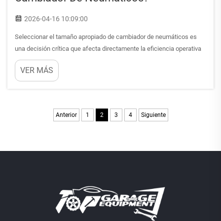
2026-04-16 10:09:00
Seleccionar el tamaño apropiado de cambiador de neumáticos es
una decisión crítica que afecta directamente la eficiencia operativa
de su taller, sus capacidades de servicio al cliente y su rentabilidad a
VER MÁS
largo plazo. El cambiador de neumáticos adecuado debe ser capaz
de alojar los diámetros actuales de sus ruedas...
Anterior
1
2
3
4
Siguiente