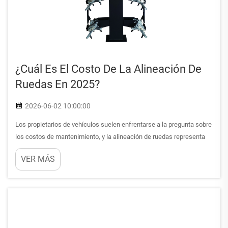
¿Cuál Es El Costo De La Alineación De
Ruedas En 2025?
2026-06-02 10:00:00
Los propietarios de vehículos suelen enfrentarse a la pregunta sobre
los costos de mantenimiento, y la alineación de ruedas representa
uno de los gastos de servicio más críticos, aunque a menudo mal
VER MÁS
comprendidos. Comprender los costos de alineación de ruedas en
2025 requiere examinar múltiples factores inclu...