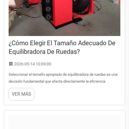
¿Cómo Elegir El Tamaño Adecuado De
Equilibradora De Ruedas?
2026-05-14 10:09:00
Seleccionar el tamaño apropiado de equilibradora de ruedas es una
decisión fundamental que afecta directamente la eficiencia
operativa de su taller, la calidad del servicio y su rentabilidad a largo
VER MÁS
plazo. Una equilibradora inadecuada puede provocar capacidades
insuficientes de servicio, desperdicio...