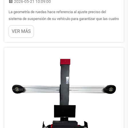
2026-05-21 10:09:00
La geometría de ruedas hace referencia al ajuste preciso del
sistema de suspensión de su vehículo para garantizar que las cuatro
ruedas estén correctamente posicionadas entre sí y respecto a la
VER MÁS
superficie de la carretera. Este procedimiento crítico de
mantenimiento automotriz implica ajustar...