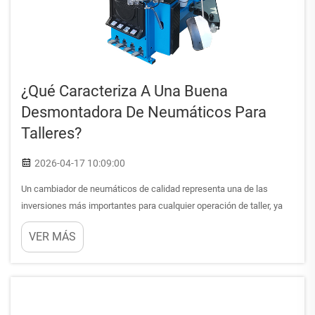
¿Qué Caracteriza A Una Buena
Desmontadora De Neumáticos Para
Talleres?
2026-04-17 10:09:00
Un cambiador de neumáticos de calidad representa una de las
inversiones más importantes para cualquier operación de taller, ya
que influye directamente en la eficiencia del servicio, la satisfacción
VER MÁS
del cliente y la rentabilidad a largo plazo. El equipo de cambiador de
neumáticos adecuado transforma el montaje rutinario de
neumáticos...