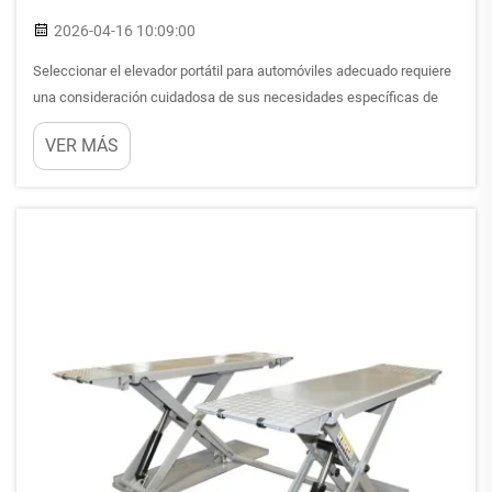
2026-04-16 10:09:00
Seleccionar el elevador portátil para automóviles adecuado requiere
una consideración cuidadosa de sus necesidades específicas de
mantenimiento automotriz, las limitaciones de su espacio de trabajo
VER MÁS
y los requisitos técnicos. A diferencia de los equipos de taller
instalados de forma permanente, un elevador portátil para
automóviles ofrece flexibilidad...