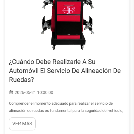
¿Cuándo Debe Realizarle A Su
Automóvil El Servicio De Alineación De
Ruedas?
2026-05-21 10:00:00
Comprender el momento adecuado para realizar el servicio de
alineación de ruedas es fundamental para la seguridad del vehículo,
la durabilidad de los neumáticos y el rendimiento general de
VER MÁS
conducción. Muchos propietarios de automóviles pasan por alto este
procedimiento esencial de mantenimiento hasta que observan un