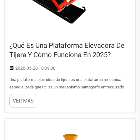
¿Qué Es Una Plataforma Elevadora De
Tijera Y Cómo Funciona En 2025?
2026-05-28 10:09:00
Una plataforma elevadora de tijera es una plataforma mecánica
especializada que utiliza un mecanismo pantógrafo entrecruzado
para elevar personas, equipos o materiales a diversas alturas de
VER MÁS
trabajo. Este versátil equipo se ha convertido en indispensable en
sectores como la construcción...