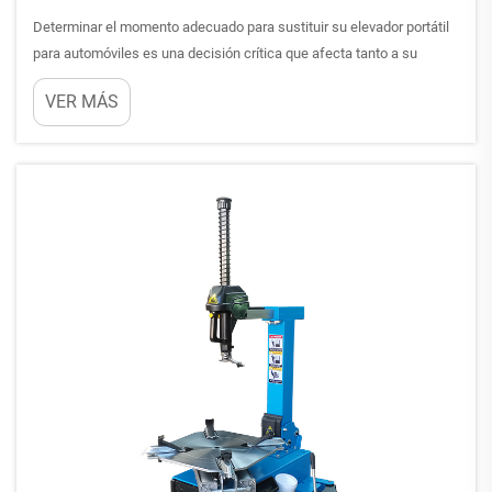
Determinar el momento adecuado para sustituir su elevador portátil
para automóviles es una decisión crítica que afecta tanto a su
seguridad como a la eficiencia operativa. Un elevador portátil para
VER MÁS
automóviles bien mantenido puede servirle durante muchos años,
pero reconocer las señales de advertencia de deterioro...