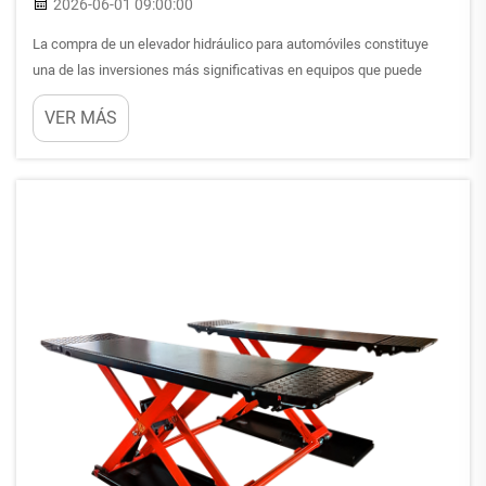
2026-06-01 09:00:00
La compra de un elevador hidráulico para automóviles constituye
una de las inversiones más significativas en equipos que puede
realizar un propietario de taller, un técnico automotriz o un
VER MÁS
profesional de mantenimiento de flotas. Ya sea que esté equipando
un taller comercial o actualizando un taller doméstico, la decisión...