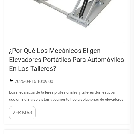
¿Por Qué Los Mecánicos Eligen
Elevadores Portátiles Para Automóviles
En Los Talleres?
2026-04-16 10:09:00
Los mecánicos de talleres profesionales y talleres domésticos
suelen inclinarse sistemáticamente hacia soluciones de elevadores
portátiles para automóviles al evaluar las opciones de equipos de
VER MÁS
elevación. Esta preferencia se debe a una combinación de ventajas
prácticas que abordan los desafíos únicos de...