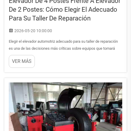
Elevador De 4 Postes Frente A Elevador
De 2 Postes: Cómo Elegir El Adecuado
Para Su Taller De Reparación
2026-05-20 10:00:00
Elegir el elevador automotriz adecuado para su taller de reparación
es una de las decisiones más críticas sobre equipos que tomará
como propietario o gerente del taller. El debate entre un elevador de 4
VER MÁS
columnas y un elevador de 2 columnas va más allá de una simple
preferencia: fundamentalmente...