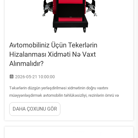
Avtomobiliniz Üçün Tekerlərin
Hizalanması Xidməti Nə Vaxt
Alınmalıdır?
2026-05-21 10:00:00
Təkərlərin düzgün yerləşdirilməsi xidmətinin doğru vaxtını
müəyyənləşdirmək avtomobilin təhlükəsizliyi, rezinlərin ömrü və
ümumi idarəetmə performansı üçün çox vacibdir. Bir çox avtomobil
DAHA ÇOXUNU GÖR
sahibi bu vacib texniki xidmət prosedurunu rezinlərdə ağır aşınma və
ya idarəetmə problemləri müşahidə edənə qədər nəzərə almır...