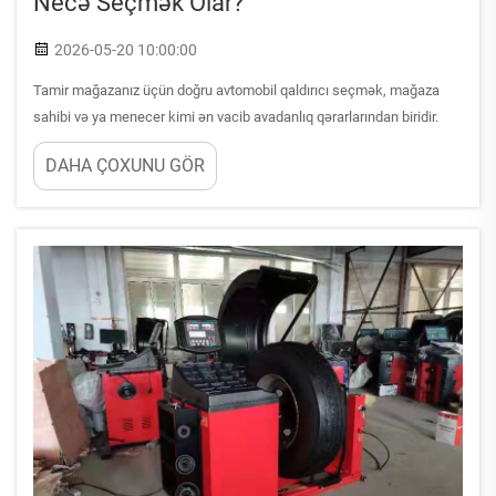
Necə Seçmək Olar?
2026-05-20 10:00:00
Tamir mağazanız üçün doğru avtomobil qaldırıcı seçmək, mağaza
sahibi və ya menecer kimi ən vacib avadanlıq qərarlarından biridir.
Dörd dayaqdan ibarət avtomobil qaldırıcısı ilə iki dayaqdan ibarət
DAHA ÇOXUNU GÖR
qaldırıcı arasındakı müzakirə sadəcə fərdi üstünlüklərlə
məhdudlaşmır — bu, əsasən...