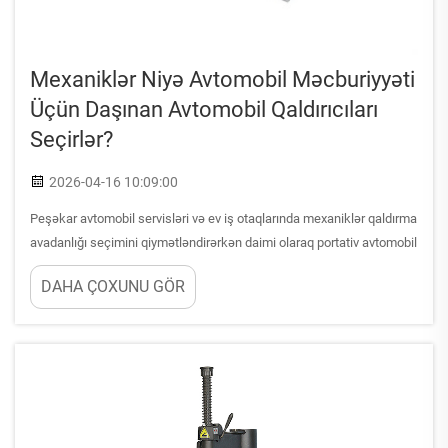
Mexaniklər Niyə Avtomobil Məcburiyyəti
Üçün Daşınan Avtomobil Qaldırıcıları
Seçirlər?
2026-04-16 10:09:00
Peşəkar avtomobil servisləri və ev iş otaqlarında mexaniklər qaldırma
avadanlığı seçimini qiymətləndirərkən daimi olaraq portativ avtomobil
qaldırıcı həllərini üstün tuturlar. Bu üstünlük, unikal tələbləri ödəyən
DAHA ÇOXUNU GÖR
praktik üstünlüklərin birləşməsindən irəli gəlir...