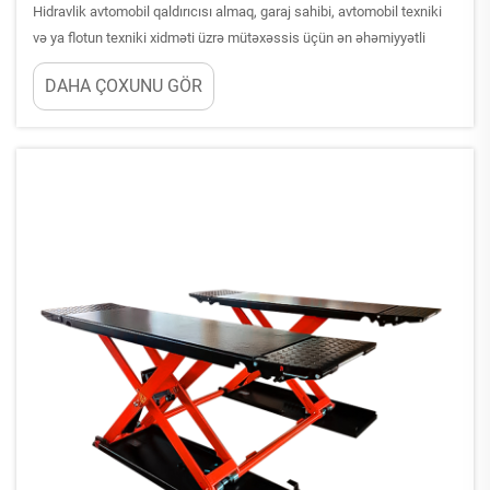
Hidravlik avtomobil qaldırıcısı almaq, garaj sahibi, avtomobil texniki
və ya flotun texniki xidməti üzrə mütəxəssis üçün ən əhəmiyyətli
avadanlıq investisiyalarından biridir. Siz kommersiya maşınxanası
DAHA ÇOXUNU GÖR
təchiz edirsiniz və ya ev garajınızı yeniləyirsiniz — qərarınız...