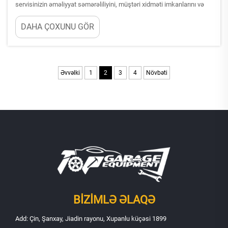
servisinizin əməliyyat səmərəliliyini, müştəri xidməti imkanlarını və
uzunmüddətli mənfəət qazanmasını birbaşa təsir edən vacib qərardır.
DAHA ÇOXUNU GÖR
Doğru tire changer (tire dəyişdirici) avadanlığı sizin cari dövrə
diametrlərinizi, enlərini və profil dərinliklərini nəzərdə tutmalıdır...
Əvvəlki
1
2
3
4
Növbəti
BIZIMLƏ ƏLAQƏ
Add: Çin, Şanxay, Jiadin rayonu, Xupanlu küçəsi 1899