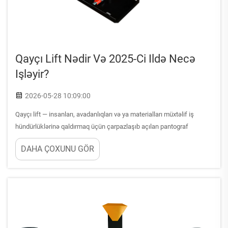
Qayçı Lift Nədir Və 2025-Ci Ildə Necə
Işləyir?
2026-05-28 10:09:00
Qayçı lift — insanları, avadanlıqları və ya materialları müxtəlif iş
hündürlüklərinə qaldırmaq üçün çarpazlaşıb açılan pantograf
mexanizmindən istifadə edən xüsusi mexaniki qaldırma
DAHA ÇOXUNU GÖR
platformasıdır. Bu çoxtərəfli avadanlıq tikinti sahəsində...