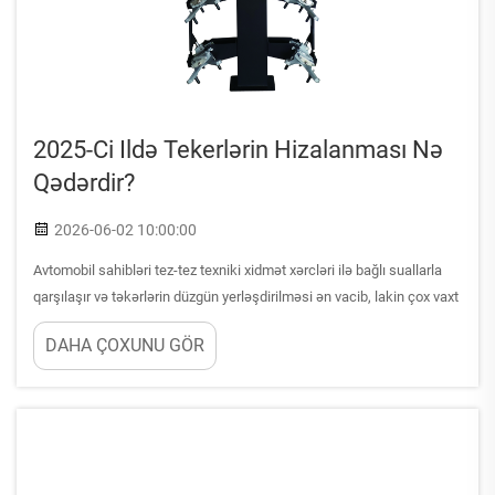
2025-Ci Ildə Tekerlərin Hizalanması Nə
Qədərdir?
2026-06-02 10:00:00
Avtomobil sahibləri tez-tez texniki xidmət xərcləri ilə bağlı suallarla
qarşılaşır və təkərlərin düzgün yerləşdirilməsi ən vacib, lakin çox vaxt
səhv başa düşülən xidmət xərclərindən biridir. 2025-ci ildə təkərlərin
DAHA ÇOXUNU GÖR
düzgün yerləşdirilməsi xərclərini anlamaq üçün bir neçə amilin
nəzərdən keçirilməsi tələb olunur...