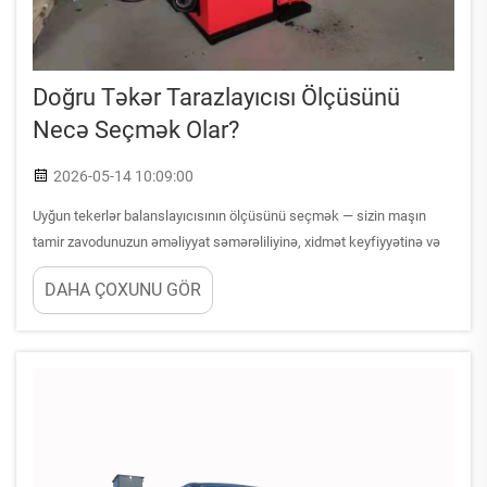
Doğru Təkər Tarazlayıcısı Ölçüsünü
Necə Seçmək Olar?
2026-05-14 10:09:00
Uyğun tekerlər balanslayıcısının ölçüsünü seçmək — sizin maşın
tamir zavodunuzun əməliyyat səmərəliliyinə, xidmət keyfiyyətinə və
uzunmüddətli mənfəətliyinə birbaşa təsir göstərən vacib qərardır.
DAHA ÇOXUNU GÖR
Səhv tekerlər balanslayıcısı zəif xidmət imkanlarına, israf olunmuş
vaxta və ...