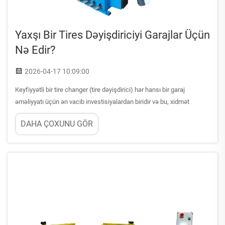
Yaxşı Bir Tires Dəyişdiriciyi Garajlar Üçün
Nə Edir?
2026-04-17 10:09:00
Keyfiyyətli bir tire changer (tire dəyişdirici) hər hansı bir garaj
əməliyyatı üçün ən vacib investisiyalardan biridir və bu, xidmət
səmərəliliyini, müştəri memnuniyyətini və uzunmüddətli mənfəət
DAHA ÇOXUNU GÖR
qazanmanı birbaşa təsir edir. Doğru tire changer (tire dəyişdirici)
avadanlığı rutin tire montaj və demontaj əməliyyatlarını sürətləndirir...