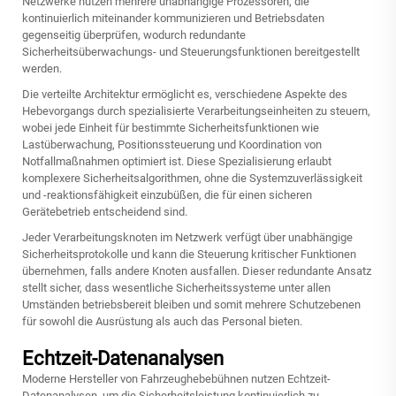
Netzwerke nutzen mehrere unabhängige Prozessoren, die
kontinuierlich miteinander kommunizieren und Betriebsdaten
gegenseitig überprüfen, wodurch redundante
Sicherheitsüberwachungs- und Steuerungsfunktionen bereitgestellt
werden.
Die verteilte Architektur ermöglicht es, verschiedene Aspekte des
Hebevorgangs durch spezialisierte Verarbeitungseinheiten zu steuern,
wobei jede Einheit für bestimmte Sicherheitsfunktionen wie
Lastüberwachung, Positionssteuerung und Koordination von
Notfallmaßnahmen optimiert ist. Diese Spezialisierung erlaubt
komplexere Sicherheitsalgorithmen, ohne die Systemzuverlässigkeit
und -reaktionsfähigkeit einzubüßen, die für einen sicheren
Gerätebetrieb entscheidend sind.
Jeder Verarbeitungsknoten im Netzwerk verfügt über unabhängige
Sicherheitsprotokolle und kann die Steuerung kritischer Funktionen
übernehmen, falls andere Knoten ausfallen. Dieser redundante Ansatz
stellt sicher, dass wesentliche Sicherheitssysteme unter allen
Umständen betriebsbereit bleiben und somit mehrere Schutzebenen
für sowohl die Ausrüstung als auch das Personal bieten.
Echtzeit-Datenanalysen
Moderne Hersteller von Fahrzeughebebühnen nutzen Echtzeit-
Datenanalysen, um die Sicherheitsleistung kontinuierlich zu