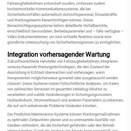
Fahrzeughebebühnen entwickelt wurden, umfassen zudem
hochentwickelte Kommunikationssysteme, die bei
Sicherheitsvorfällen automatisch Aufsichtspersonal, Einsatzkräfte
und Wartungsteams benachrichtigen können. Diese
Benachrichtigungssysteme liefern detaillierte Vorfallberichte,
einschließlich Sensordaten, Betriebsparameter und – falls verfügbar –
Video-Dokumentationen, um eine schnelle Reaktion sowie eine
gründliche Untersuchung von Sicherheitsereignissen zu ermöglichen.
Integration vorhersagender Wartung
Zukunftsorientierte Hersteller von Fahrzeughebebühnen integrieren
vorausschauende Wartungstechnologien, die den Zustand der
Ausrüstung in Echtzeit überwachen und vorhersagen, wann
Komponenten möglicherweise gewartet oder ausgetauscht werden
müssen. Diese Systeme nutzen fortschrittliche Analysen, um Daten
von zahlreichen Sensoren im gesamten Hebebug-Struktur zu
verarbeiten und subtile Veränderungen in Schwingungsmustern,
Hydraulikdruck, Stromverbrauch und anderen Parametern zu erkennen,
die auf sich anbahnende Probleme hindeuten könnten.
Die Predictive-Maintenance-Systeme können Wartungsmaßnahmen
zu optimalen Zeitpunkten planen und so unerwartete Ausfälle von
Geräten verhindern, die die Sicherheit gefährden oder den Betrieb
stören könnten. Durch die Analyse von Trends beim Verschleiß von