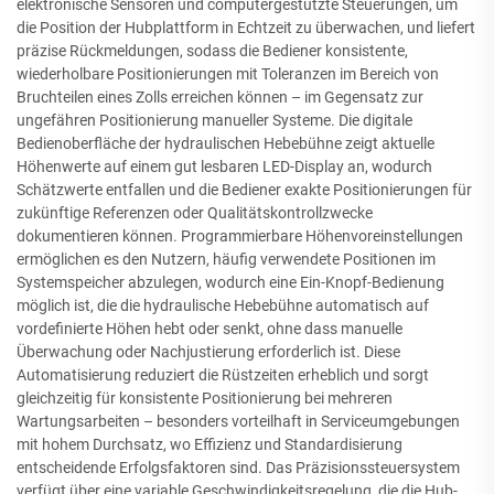
elektronische Sensoren und computergestützte Steuerungen, um
die Position der Hubplattform in Echtzeit zu überwachen, und liefert
präzise Rückmeldungen, sodass die Bediener konsistente,
wiederholbare Positionierungen mit Toleranzen im Bereich von
Bruchteilen eines Zolls erreichen können – im Gegensatz zur
ungefähren Positionierung manueller Systeme. Die digitale
Bedienoberfläche der hydraulischen Hebebühne zeigt aktuelle
Höhenwerte auf einem gut lesbaren LED-Display an, wodurch
Schätzwerte entfallen und die Bediener exakte Positionierungen für
zukünftige Referenzen oder Qualitätskontrollzwecke
dokumentieren können. Programmierbare Höhenvoreinstellungen
ermöglichen es den Nutzern, häufig verwendete Positionen im
Systemspeicher abzulegen, wodurch eine Ein-Knopf-Bedienung
möglich ist, die die hydraulische Hebebühne automatisch auf
vordefinierte Höhen hebt oder senkt, ohne dass manuelle
Überwachung oder Nachjustierung erforderlich ist. Diese
Automatisierung reduziert die Rüstzeiten erheblich und sorgt
gleichzeitig für konsistente Positionierung bei mehreren
Wartungsarbeiten – besonders vorteilhaft in Serviceumgebungen
mit hohem Durchsatz, wo Effizienz und Standardisierung
entscheidende Erfolgsfaktoren sind. Das Präzisionssteuersystem
verfügt über eine variable Geschwindigkeitsregelung, die die Hub-