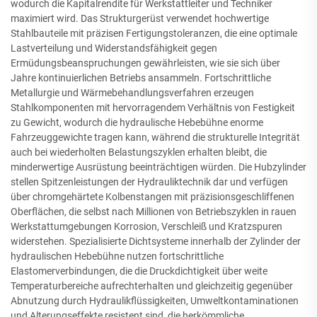
wodurch die Kapitalrendite für Werkstattleiter und Techniker
maximiert wird. Das Strukturgerüst verwendet hochwertige
Stahlbauteile mit präzisen Fertigungstoleranzen, die eine optimale
Lastverteilung und Widerstandsfähigkeit gegen
Ermüdungsbeanspruchungen gewährleisten, wie sie sich über
Jahre kontinuierlichen Betriebs ansammeln. Fortschrittliche
Metallurgie und Wärmebehandlungsverfahren erzeugen
Stahlkomponenten mit hervorragendem Verhältnis von Festigkeit
zu Gewicht, wodurch die hydraulische Hebebühne enorme
Fahrzeuggewichte tragen kann, während die strukturelle Integrität
auch bei wiederholten Belastungszyklen erhalten bleibt, die
minderwertige Ausrüstung beeinträchtigen würden. Die Hubzylinder
stellen Spitzenleistungen der Hydrauliktechnik dar und verfügen
über chromgehärtete Kolbenstangen mit präzisionsgeschliffenen
Oberflächen, die selbst nach Millionen von Betriebszyklen in rauen
Werkstattumgebungen Korrosion, Verschleiß und Kratzspuren
widerstehen. Spezialisierte Dichtsysteme innerhalb der Zylinder der
hydraulischen Hebebühne nutzen fortschrittliche
Elastomerverbindungen, die die Druckdichtigkeit über weite
Temperaturbereiche aufrechterhalten und gleichzeitig gegenüber
Abnutzung durch Hydraulikflüssigkeiten, Umweltkontaminationen
und Alterungseffekte resistent sind, die herkömmliche