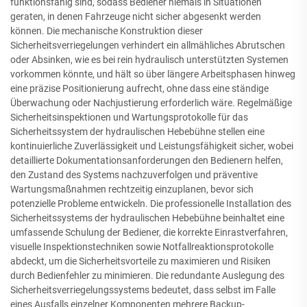
funktionsfähig sind, sodass Bediener niemals in Situationen
geraten, in denen Fahrzeuge nicht sicher abgesenkt werden
können. Die mechanische Konstruktion dieser
Sicherheitsverriegelungen verhindert ein allmähliches Abrutschen
oder Absinken, wie es bei rein hydraulisch unterstützten Systemen
vorkommen könnte, und hält so über längere Arbeitsphasen hinweg
eine präzise Positionierung aufrecht, ohne dass eine ständige
Überwachung oder Nachjustierung erforderlich wäre. Regelmäßige
Sicherheitsinspektionen und Wartungsprotokolle für das
Sicherheitssystem der hydraulischen Hebebühne stellen eine
kontinuierliche Zuverlässigkeit und Leistungsfähigkeit sicher, wobei
detaillierte Dokumentationsanforderungen den Bedienern helfen,
den Zustand des Systems nachzuverfolgen und präventive
Wartungsmaßnahmen rechtzeitig einzuplanen, bevor sich
potenzielle Probleme entwickeln. Die professionelle Installation des
Sicherheitssystems der hydraulischen Hebebühne beinhaltet eine
umfassende Schulung der Bediener, die korrekte Einrastverfahren,
visuelle Inspektionstechniken sowie Notfallreaktionsprotokolle
abdeckt, um die Sicherheitsvorteile zu maximieren und Risiken
durch Bedienfehler zu minimieren. Die redundante Auslegung des
Sicherheitsverriegelungssystems bedeutet, dass selbst im Falle
eines Ausfalls einzelner Komponenten mehrere Backup-