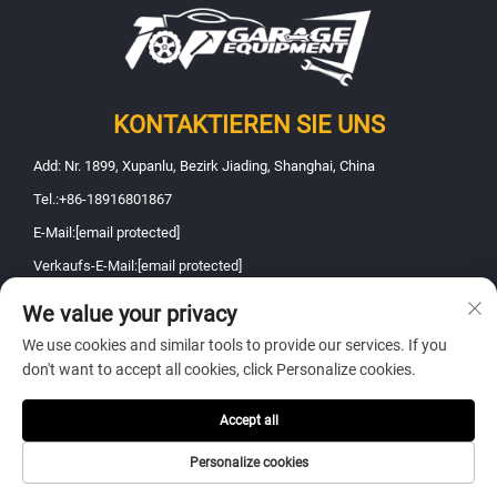
KONTAKTIEREN SIE UNS
Add: Nr. 1899, Xupanlu, Bezirk Jiading, Shanghai, China
Tel.:
+86-18916801867
E-Mail:
[email protected]
Verkaufs-E-Mail:
[email protected]
We value your privacy
Urheberrecht © 2026 Shanghai Fanbao Automobile Maintenance
We use cookies and similar tools to provide our services. If you
Equipment Co., Ltd.. Alle Rechte vorbehalten -
Datenschutzrichtlinie
don't want to accept all cookies, click Personalize cookies.
Accept all
Personalize cookies