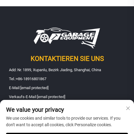
KONTAKTIEREN SIE UNS
Add: Nr. 1899, Xupanlu, Bezirk Jiading, Shanghai, China
Tel.:
+86-18916801867
E-Mail:
[email protected]
Verkaufs-E-Mail:
[email protected]
We value your privacy
Urheberrecht © 2026 Shanghai Fanbao Automobile Maintenance
We use cookies and similar tools to provide our services. If you
Equipment Co., Ltd.. Alle Rechte vorbehalten -
Datenschutzrichtlinie
don't want to accept all cookies, click Personalize cookies.