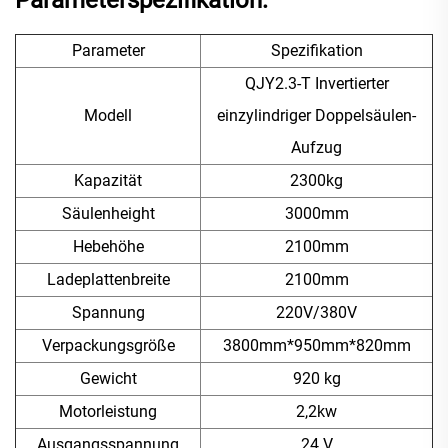
Parameterspezifikation:
Parameter
Spezifikation
QJY2.3-T Invertierter
Modell
einzylindriger Doppelsäulen-
Aufzug
Kapazität
2300kg
Säulenheight
3000mm
Hebehöhe
2100mm
Ladeplattenbreite
2100mm
Spannung
220V/380V
Verpackungsgröße
3800mm*950mm*820mm
Gewicht
920 kg
Motorleistung
2,2kw
Ausgangsspannung
24 V