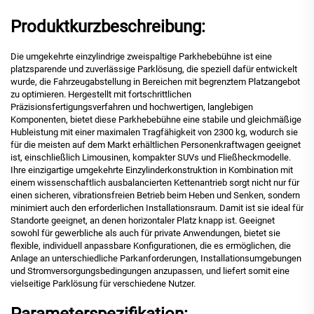
Produktkurzbeschreibung:
Die umgekehrte einzylindrige zweispaltige Parkhebebühne ist eine
platzsparende und zuverlässige Parklösung, die speziell dafür entwickelt
wurde, die Fahrzeugabstellung in Bereichen mit begrenztem Platzangebot
zu optimieren. Hergestellt mit fortschrittlichen
Präzisionsfertigungsverfahren und hochwertigen, langlebigen
Komponenten, bietet diese Parkhebebühne eine stabile und gleichmäßige
Hubleistung mit einer maximalen Tragfähigkeit von 2300 kg, wodurch sie
für die meisten auf dem Markt erhältlichen Personenkraftwagen geeignet
ist, einschließlich Limousinen, kompakter SUVs und Fließheckmodelle.
Ihre einzigartige umgekehrte Einzylinderkonstruktion in Kombination mit
einem wissenschaftlich ausbalancierten Kettenantrieb sorgt nicht nur für
einen sicheren, vibrationsfreien Betrieb beim Heben und Senken, sondern
minimiert auch den erforderlichen Installationsraum. Damit ist sie ideal für
Standorte geeignet, an denen horizontaler Platz knapp ist. Geeignet
sowohl für gewerbliche als auch für private Anwendungen, bietet sie
flexible, individuell anpassbare Konfigurationen, die es ermöglichen, die
Anlage an unterschiedliche Parkanforderungen, Installationsumgebungen
und Stromversorgungsbedingungen anzupassen, und liefert somit eine
vielseitige Parklösung für verschiedene Nutzer.