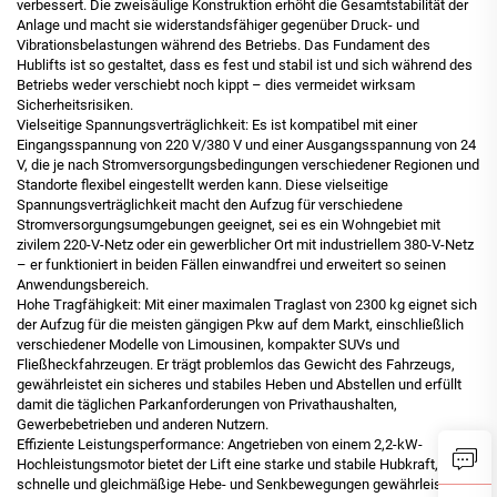
verbessert. Die zweisäulige Konstruktion erhöht die Gesamtstabilität der
Anlage und macht sie widerstandsfähiger gegenüber Druck- und
Vibrationsbelastungen während des Betriebs. Das Fundament des
Hublifts ist so gestaltet, dass es fest und stabil ist und sich während des
Betriebs weder verschiebt noch kippt – dies vermeidet wirksam
Sicherheitsrisiken.
Vielseitige Spannungsverträglichkeit: Es ist kompatibel mit einer
Eingangsspannung von 220 V/380 V und einer Ausgangsspannung von 24
V, die je nach Stromversorgungsbedingungen verschiedener Regionen und
Standorte flexibel eingestellt werden kann. Diese vielseitige
Spannungsverträglichkeit macht den Aufzug für verschiedene
Stromversorgungsumgebungen geeignet, sei es ein Wohngebiet mit
zivilem 220-V-Netz oder ein gewerblicher Ort mit industriellem 380-V-Netz
– er funktioniert in beiden Fällen einwandfrei und erweitert so seinen
Anwendungsbereich.
Hohe Tragfähigkeit: Mit einer maximalen Traglast von 2300 kg eignet sich
der Aufzug für die meisten gängigen Pkw auf dem Markt, einschließlich
verschiedener Modelle von Limousinen, kompakter SUVs und
Fließheckfahrzeugen. Er trägt problemlos das Gewicht des Fahrzeugs,
gewährleistet ein sicheres und stabiles Heben und Abstellen und erfüllt
damit die täglichen Parkanforderungen von Privathaushalten,
Gewerbebetrieben und anderen Nutzern.
Effiziente Leistungsperformance: Angetrieben von einem 2,2-kW-
Hochleistungsmotor bietet der Lift eine starke und stabile Hubkraft, die
schnelle und gleichmäßige Hebe- und Senkbewegungen gewährleistet