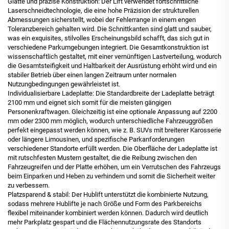
Glatte und präzise Konstruktion: Der Lift verwendet fortschrittliche
Laserschneidtechnologie, die eine hohe Präzision der strukturellen
Abmessungen sicherstellt, wobei der Fehlerrange in einem engen
Toleranzbereich gehalten wird. Die Schnittkanten sind glatt und sauber,
was ein exquisites, stilvolles Erscheinungsbild schafft, das sich gut in
verschiedene Parkumgebungen integriert. Die Gesamtkonstruktion ist
wissenschaftlich gestaltet, mit einer vernünftigen Lastverteilung, wodurch
die Gesamtsteifigkeit und Haltbarkeit der Ausrüstung erhöht wird und ein
stabiler Betrieb über einen langen Zeitraum unter normalen
Nutzungbedingungen gewährleistet ist.
Individualisierbare Ladeplatte: Die Standardbreite der Ladeplatte beträgt
2100 mm und eignet sich somit für die meisten gängigen
Personenkraftwagen. Gleichzeitig ist eine optionale Anpassung auf 2200
mm oder 2300 mm möglich, wodurch unterschiedliche Fahrzeuggrößen
perfekt eingepasst werden können, wie z. B. SUVs mit breiterer Karosserie
oder längere Limousinen, und spezifische Parkanforderungen
verschiedener Standorte erfüllt werden. Die Oberfläche der Ladeplatte ist
mit rutschfesten Mustern gestaltet, die die Reibung zwischen den
Fahrzeugreifen und der Platte erhöhen, um ein Verrutschen des Fahrzeugs
beim Einparken und Heben zu verhindern und somit die Sicherheit weiter
zu verbessern.
Platzsparend & stabil: Der Hublift unterstützt die kombinierte Nutzung,
sodass mehrere Hublifte je nach Größe und Form des Parkbereichs
flexibel miteinander kombiniert werden können. Dadurch wird deutlich
mehr Parkplatz gespart und die Flächennutzungsrate des Standorts