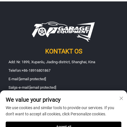
KONTAKT OS
Add: Nr. 1899, Xupanlu, Jiading-district, Shanghai, Kina
Telefon:
+86-18916801867
E-mail:
[email protected]
Salgs-e-mail:
[email protected]
We value your privacy
Copyright © 2026 Shanghai Fanbao Automobile Maintenance Equipment
We use cookies and similar tools to provide our services. If you
Co., Ltd.. Alle rettigheder forbeholdes -
Privatlivspolitik
don't want to accept all cookies, click Personalize cookies.