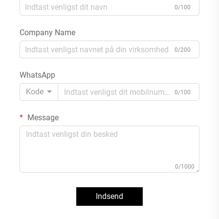
0/100
Company Name
0/200
WhatsApp
Kode
0/100
Message
0/1000
Indsend