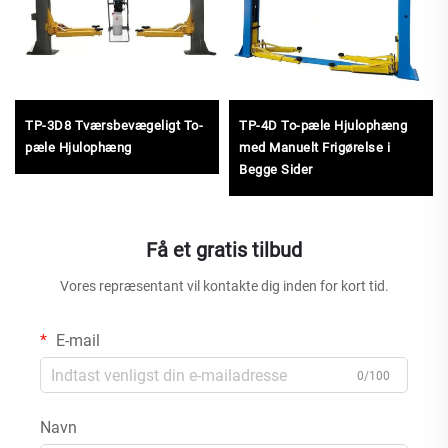
TP-3D8 Tværsbevægeligt To-
TP-4D To-pæle Hjulophæng
pæle Hjulophæng
med Manuelt Frigørelse i
Begge Sider
Få et gratis tilbud
Vores repræsentant vil kontakte dig inden for kort tid.
E-mail
0/100
Navn