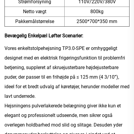
Strømforsyning
110V/220V/380V
Netto vægt
800kg
Pakkemålstørrelse
2500*700*350 mm
Bevægelig Enkelpæl Løfter
Scenarier:
Vores enkeltstolpehejsning TP3.0-SPE er omhyggeligt
designet med en elektrisk frigøringsfunktion til problemfri
betjening, suppleret af skruejusterbare højdejusterbare
puder, der passer til en frihøjde på ≤ 125 mm (4 3/10”),
ideel for et bredt udvalg af køretøjer, herunder modeller med
lavt underrede.
Hejsningens pulverlakerede belægning giver ikke kun et
elegant og professionelt udseende, men sikrer også
overlegen holdbarhed mod slid og slitage. Desuden yder