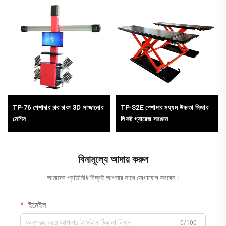
TP-76 পেশাদার চার চাকা 3D সাজানোর
TP-S2E পেশাদার মধ্যম উচ্চতা সিজার
মেশিন
লিফট গ্যারেজ সরঞ্জাম
বিনামূল্যে আদায় করুন
আমাদের প্রতিনিধি শীঘ্রই আপনার সাথে যোগাযোগ করবেন।
ইমেইল
0/100