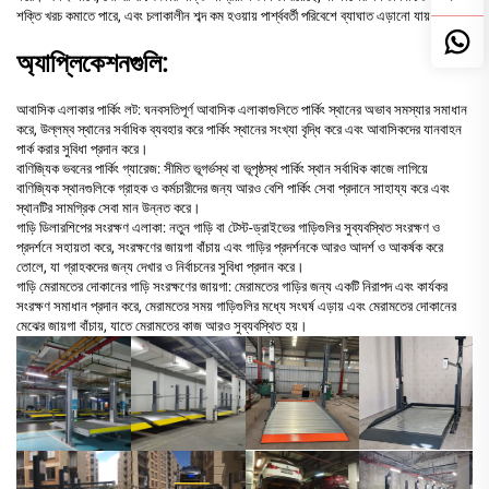
শক্তি খরচ কমাতে পারে, এবং চলাকালীন শব্দ কম হওয়ায় পার্শ্ববর্তী পরিবেশে ব্যাঘাত এড়ানো যায়।
অ্যাপ্লিকেশনগুলি:
আবাসিক এলাকার পার্কিং লট: ঘনবসতিপূর্ণ আবাসিক এলাকাগুলিতে পার্কিং স্থানের অভাব সমস্যার সমাধান
করে, উল্লম্ব স্থানের সর্বাধিক ব্যবহার করে পার্কিং স্থানের সংখ্যা বৃদ্ধি করে এবং আবাসিকদের যানবাহন
পার্ক করার সুবিধা প্রদান করে।
বাণিজ্যিক ভবনের পার্কিং গ্যারেজ: সীমিত ভূগর্ভস্থ বা ভূপৃষ্ঠস্থ পার্কিং স্থান সর্বাধিক কাজে লাগিয়ে
বাণিজ্যিক স্থানগুলিকে গ্রাহক ও কর্মচারীদের জন্য আরও বেশি পার্কিং সেবা প্রদানে সাহায্য করে এবং
স্থানটির সামগ্রিক সেবা মান উন্নত করে।
গাড়ি ডিলারশিপের সংরক্ষণ এলাকা: নতুন গাড়ি বা টেস্ট-ড্রাইভের গাড়িগুলির সুব্যবস্থিত সংরক্ষণ ও
প্রদর্শনে সহায়তা করে, সংরক্ষণের জায়গা বাঁচায় এবং গাড়ির প্রদর্শনকে আরও আদর্শ ও আকর্ষক করে
তোলে, যা গ্রাহকদের জন্য দেখার ও নির্বাচনের সুবিধা প্রদান করে।
গাড়ি মেরামতের দোকানের গাড়ি সংরক্ষণের জায়গা: মেরামতের গাড়ির জন্য একটি নিরাপদ এবং কার্যকর
সংরক্ষণ সমাধান প্রদান করে, মেরামতের সময় গাড়িগুলির মধ্যে সংঘর্ষ এড়ায় এবং মেরামতের দোকানের
মেঝের জায়গা বাঁচায়, যাতে মেরামতের কাজ আরও সুব্যবস্থিত হয়।