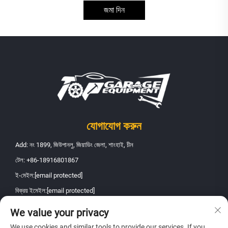
জমা দিন
যোগাযোগ করুন
Add: নং 1899, জিউপানলু, জিয়াডিং জেলা, শাংহাই, চীন
টেল:
+86-18916801867
ই-মেইল:
[email protected]
বিক্রয় ইমেইল:
[email protected]
We value your privacy
কপিরাইট © 2026 শাংহাই ফ্যানবাও অটোমোবাইল মেইনটেন্যান্স ইকুইপমেন্ট কোং, লিমিটেড।
We use cookies and similar tools to provide our services. If you