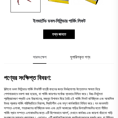
ইনভার্টেড ডবল-সিলিন্ডার পার্কিং লিফট
তথ্য জানতে
সারসংক্ষেপ
সুপারিশকৃত পণ্য
পণ্যের সংক্ষিপ্ত বিবরণ:
উল্টানো ডবল সিলিন্ডার পার্কিং লিফটটি যাত্রী বাহনের জন্য নির্ভরযোগ্য উত্তোলন ক্ষমতা নিয়ে
পেশাদারভাবে নকশা করা হয়েছে, যা পার্কিং জায়গার সর্বোচ্চ ব্যবহার নিশ্চিত করে। উচ্চ-নির্ভুলতা
প্রক্রিয়াকরণ পদ্ধতি এবং উচ্চমানের, মজবুত উপাদান দিয়ে তৈরি এই পার্কিং লিফট বাণিজ্যিক এবং আবাসিক
উভয় প্রকার পার্কিং পরিস্থিতিতে নিরাপদ, স্থিতিশীল এবং মসৃণ কার্যকারিতা নিশ্চিত করে। ঘন জনবসতি
সম্পন্ন এলাকা, শহরাঞ্চলের বাণিজ্যিক ভবন এবং ছোট আকারের গাড়ির ডিলারশিপগুলির মতো সীমিত
পার্কিং স্থান সম্পন্ন এলাকাগুলির জন্য এটি বিশেষভাবে আদর্শ, যেখানে কার্যকর এবং জায়গা বাঁচানো গাড়ি
সংরক্ষণের সমাধান প্রয়োজন। এছাড়াও, এটি কাস্টমাইজযোগ্য কনফিগারেশনকে সমর্থন করে, যা বিভিন্ন