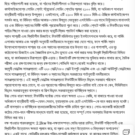
দিয়ে শক্তিশালী করা হয়েছে, যা গঠনের স্থিতিশীলতা ও নিরাপত্তা আরও বৃদ্ধি করে।
কাস্টমাইজযোগ্য লোডিং প্লেট: স্ট্যান্ডার্ড লোডিং প্লেটের প্রস্থ ২১০০ মিমি, যা অধিকাংশ সাধারণ
যাত্রীবাহী গাড়ির জন্য উপযুক্ত। একইসাথে, এটি ২২০০ মিমি বা ২৩০০ মিমি-এ ঐচ্ছিক কাস্টমাইজেশন
সমর্থন করে, যা বিভিন্ন গাড়ির আকার—যেমন বিস্তৃত দেহযুক্ত এসইউভি—এর সাথে নিখুঁতভাবে মানানসই
হয় এবং বিভিন্ন স্থানের নির্দিষ্ট পার্কিং প্রয়োজনীয়তা পূরণ করে। লোডিং প্লেটে পার্কিং ও লিফটিংয়ের সময়
গাড়ির পিছলে যাওয়া রোধ করার জন্য অ্যান্টি-স্কিড প্যাটার্ন সজ্জিত করা হয়েছে।
স্থান সাশ্রয়ী এবং স্থিতিশীল ডিজাইন: লিফটটি মডিউলার যুক্ত ইনস্টলেশনকে সমর্থন করে, যা পার্কিং
এলাকার আকার এবং আকৃতি অনুযায়ী নমনীয়ভাবে সংযুক্ত করা যেতে পারে, ফলে পার্কিং স্থান
উল্লেখযোগ্যভাবে সাশ্রয় হয় এবং স্থানের ব্যবহারের হার উন্নত হয়। এর পাশাপাশি, এর দৃঢ়
কাঠামোগত ডিজাইন এবং বৈজ্ঞানিক চাপ বণ্টন তুলতে এবং পার্ক করার সময় উৎকৃষ্ট স্থিতিশীলতা নিশ্চিত
করে, যা কার্যকরভাবে নিরাপত্তা ঝুঁকি এড়ায়। ডিজাইনটি রক্ষণাবেক্ষণের সুবিধার কথাও মাথায় রাখে, দৈনিক
পরীক্ষা এবং রক্ষণাবেক্ষণের জন্য রক্ষণাবেক্ষণ পোর্টগুলি আগে থেকেই সংরক্ষিত থাকে।
বহুমুখী ভোল্টেজ সামঞ্জস্যতা: এটি ২২০ ভোল্ট/৩৮০ ভোল্ট ইনপুট ভোল্টেজ এবং ২৪ ভোল্ট আউটপুট ভোল্টেজের
সাথে সামঞ্জস্যপূর্ণ, যা বিভিন্ন অঞ্চল ও স্থানের বিদ্যুৎ সরবরাহের শর্তানুযায়ী নমনীয়ভাবে
সামঞ্জস্যযোগ্য। এই বহুমুখী ভোল্টেজ সামঞ্জস্যতা লিফটটিকে বিভিন্ন বিদ্যুৎ সরবরাহ পরিবেশে
প্রয়োগযোগ্য করে তোলে, যা এর প্রয়োগের পরিসর বিস্তৃত করে—চাহিদা যাই হোক না কেন, সিভিলিয়ান
বিদ্যুৎ সরবরাহযুক্ত বাসস্থান বা শিল্প বিদ্যুৎ সরবরাহযুক্ত বাণিজ্যিক স্থানে।
উচ্চ লোড ধারণ ক্ষমতা: লিফটটির সর্বোচ্চ লোড ধারণ ক্ষমতা ২৩০০ কেজি, যা বাজারে পাওয়া যাওয়া
অধিকাংশ যাত্রীবাহী গাড়ি—যেমন সেডান, হ্যাচব্যাক এবং ছোট এসইউভি—কে বহন করার জন্য যথেষ্ট।
এটি বাসস্থান ও বাণিজ্যিক ব্যবহারকারীদের দৈনিক পার্কিং চাহিদা পূরণ করে। লোড-বহনকারী কাঠামোটি
কঠোর লোড-বহন পরীক্ষার মাধ্যমে যাচাই করা হয়েছে, যাতে সম্পূর্ণ লোড অবস্থায় নিরাপদ অপারেশন
নিশ্চিত করা যায়।
দক্ষ পাওয়ার পারফরম্যান্স: 2.2kw উচ্চ-দক্ষতাসম্পন্ন মোটর দ্বারা চালিত, লিফটটি শক্তিশালী এবং
স্থিতিশীল উত্তোলন ক্ষমতা প্রদান করে, যা দ্রুত এবং মসৃণ উত্তোলন ও নিম্নকরণ অপারেশন নিশ্চিত
করে। একই সাথে, মোটরটির চমৎকার শক্তি-সাশ্রয়ী কর্মদক্ষতা রয়েছে, যা কাজের দক্ষতা নিশ্চিত রেখে