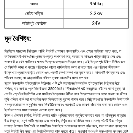
ওজন
950kg
মোটর শক্তি
2.2kw
আউটপুট ভোল্টেজ
24V
মূল বৈশিষ্ট্য:
প্রিমিয়াম সারফেস ট্রিটমেন্ট: পার্কিং লিফটটি পেশাদার শট ব্লাস্টিং এবং স্প্রে প্রক্রিয়া গ্রহণ করে, যা
কার্যকরভাবে উপাদানগুলির পৃষ্ঠের অপদ্রব্য অপসারণ করে, আবরণের আসঞ্জন শক্তি বাড়িয়ে দেয় এবং
ক্ষয়রোধী ও ঘর্ষণ প্রতিরোধ ক্ষমতা উল্লেখযোগ্যভাবে উন্নত করে। এই উন্নত পৃষ্ঠ চিকিত্সা নিশ্চিত করে
যে লিফটটি আর্দ্র বা কঠোর পরিবেশেও ভালো কার্যকারিতা বজায় রাখতে পারে, এর পরিষেবা জীবনকাল
উল্লেখযোগ্যভাবে বাড়িয়ে তোলে এবং পরবর্তী রক্ষণাবেক্ষণ খরচ হ্রাস করে। আবরণটি বিষাক্ত নয় এবং
পরিবেশ বান্ধব, যা আন্তর্জাতিক পরিবেশ সুরক্ষা মানগুলির সাথে খাপ খায়।
ডুয়াল ইনভার্টেড হাইড্রোলিক সিলিন্ডার: এটি 2টি উচ্চমানের ইনভার্টেড হাইড্রোলিক সিলিন্ডার দিয়ে
সজ্জিত, যার সর্বোচ্চ প্রসারিত উচ্চতা 3500 মিমি। সিলিন্ডারগুলি দুটি সন্তুলিত চেইনের সাথে যুক্ত, যা
লোডিং প্লেটের স্থিতিশীল এবং সমন্বিত উত্তোলন নিশ্চিত করে, উত্থাপনের সময় হেলে যাওয়া বা কাঁপার
ঝুঁকি এড়িয়ে পার্ক করা যানগুলির জন্য নির্ভরযোগ্য সুরক্ষা প্রদান করে। সিলিন্ডারগুলির ইনভার্টেড ডিজাইনটি
সমগ্র কাঠামোকে অনুকূলিত করে, লিফটটিকে আরও কমপ্যাক্ট এবং জায়গা বাঁচানোর মতো করে তোলে এবং
ইনস্টলেশনের সময় দখলকৃত এলাকা হ্রাস করে।
চিকন ও টেকসই নির্মাণ: লিফটটি লেজার কাটিং প্রক্রিয়াকরণ প্রযুক্তি ব্যবহার করে, যা গঠনমূলক মাত্রার
উচ্চ নির্ভুলতা, মসৃণ কাটিং প্রান্ত এবং আকর্ষক, নিখুঁত চেহারা নিশ্চিত করে। সমগ্র গঠনটি উচ্চ-শক্তি
সম্পন্ন ইস্পাত দিয়ে তৈরি, যা সামগ্রিক টেকসইতা ও ভারবহন ক্ষমতা বৃদ্ধি করে, ফলে সাধারণ ব্যবহারের
শর্তে লিফটটি দীর্ঘ সময় ধরে স্থিতিশীলভাবে কাজ করতে পারে। সংযোগ অংশগুলি উচ্চ-শক্তি সম্পন্ন বোল্ট