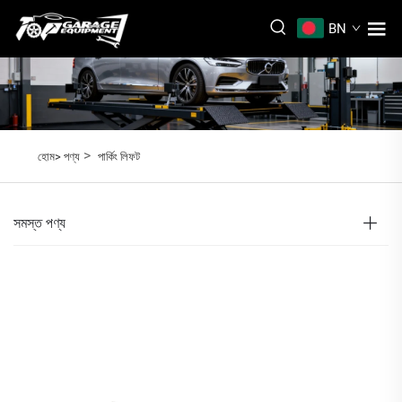
BN
>
হোম>
পণ্য
পার্কিং লিফট
সমস্ত পণ্য