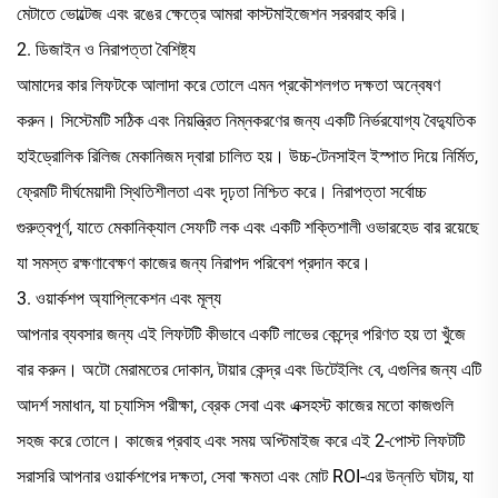
মেটাতে ভোল্টেজ এবং রঙের ক্ষেত্রে আমরা কাস্টমাইজেশন সরবরাহ করি।
2. ডিজাইন ও নিরাপত্তা বৈশিষ্ট্য
আমাদের কার লিফটকে আলাদা করে তোলে এমন প্রকৌশলগত দক্ষতা অন্বেষণ
করুন। সিস্টেমটি সঠিক এবং নিয়ন্ত্রিত নিম্নকরণের জন্য একটি নির্ভরযোগ্য বৈদ্যুতিক
হাইড্রোলিক রিলিজ মেকানিজম দ্বারা চালিত হয়। উচ্চ-টেনসাইল ইস্পাত দিয়ে নির্মিত,
ফ্রেমটি দীর্ঘমেয়াদী স্থিতিশীলতা এবং দৃঢ়তা নিশ্চিত করে। নিরাপত্তা সর্বোচ্চ
গুরুত্বপূর্ণ, যাতে মেকানিক্যাল সেফটি লক এবং একটি শক্তিশালী ওভারহেড বার রয়েছে
যা সমস্ত রক্ষণাবেক্ষণ কাজের জন্য নিরাপদ পরিবেশ প্রদান করে।
3. ওয়ার্কশপ অ্যাপ্লিকেশন এবং মূল্য
আপনার ব্যবসার জন্য এই লিফটটি কীভাবে একটি লাভের কেন্দ্রে পরিণত হয় তা খুঁজে
বার করুন। অটো মেরামতের দোকান, টায়ার কেন্দ্র এবং ডিটেইলিং বে, এগুলির জন্য এটি
আদর্শ সমাধান, যা চ্যাসিস পরীক্ষা, ব্রেক সেবা এবং এক্সহস্ট কাজের মতো কাজগুলি
সহজ করে তোলে। কাজের প্রবাহ এবং সময় অপ্টিমাইজ করে এই 2-পোস্ট লিফটটি
সরাসরি আপনার ওয়ার্কশপের দক্ষতা, সেবা ক্ষমতা এবং মোট ROI-এর উন্নতি ঘটায়, যা