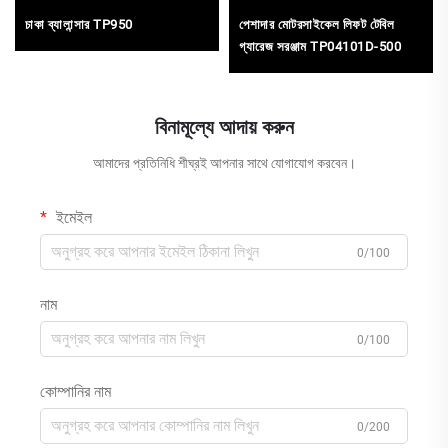
চাকা ব্যালান্সার TP950
পেশাদার মোটরসাইকেল লিফট টেবিল
গ্যারেজ সরঞ্জাম TP04101D-500
বিনামূল্যে আদায় করুন
আমাদের প্রতিনিধি শীঘ্রই আপনার সাথে যোগাযোগ করবেন।
ইমেইল
0/100
নাম
0/100
কোম্পানির নাম
0/200