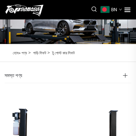
BN
>
>
হোম>
পণ্য
গাড়ি লিফট
টু পোস্ট কার লিফট
সমস্ত পণ্য