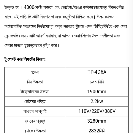
উন্নত হয়। 4000কেজি ক্ষমতা এবং ভোল্টেজ/রঙের কাস্টমাইজযোগ্য বিকল্পগুলির
সাথে, এই গাড়ি লিফটটি নিরাপত্তা এবং বহুমুখীতা নিশ্চিত করে। উচ্চ-কর্মক্ষম
অটোমোটিভ সরঞ্জামের নির্ভরযোগ্য বাল্ক সরবরাহ খুঁজছে এমন ডিস্ট্রিবিউটর এবং সেবা
কেন্দ্রগুলির জন্য এটি আদর্শ সমাধান, যা আপনার ওয়ার্কশপের উৎপাদনশীলতা এবং
সেবার মানকে চূড়ান্তভাবে বৃদ্ধি করে।
টু পোস্ট কার লিফটের বিবরণ:
মডেল
TP-4D6A
মিন উচ্চতা
১০০ মিমি
উত্তোলনের উচ্চতা
1900mm
মোটরের শক্তি
2.2kw
পাওয়ার সাপ্লাই
110V/220V/380V
র‍্যাকের প্রস্থ
3280mm
র‍্যাকের উচ্চতা
2832মিমি