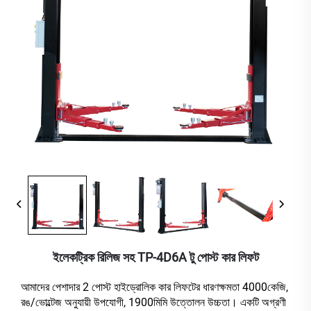
ইলেকট্রিক রিলিজ সহ TP-4D6A টু পোস্ট কার লিফট
আমাদের পেশাদার 2 পোস্ট হাইড্রোলিক কার লিফটের ধারণক্ষমতা 4000কেজি,
রঙ/ভোল্টেজ অনুযায়ী উপযোগী, 1900মিমি উত্তোলন উচ্চতা। একটি অগ্রণী