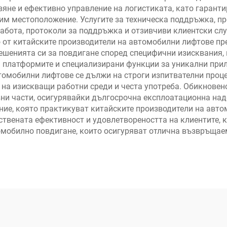
яне и ефективно управление на логистиката, като гаранти
им местоположение. Услугите за техническа поддръжка, пр
работа, протоколи за поддръжка и отзивчиви клиентски сл
о от китайските производители на автомобилни лифтове п
решенията си за повдигане според специфични изисквания
на платформите и специализирани функции за уникални пр
томобилни лифтове се дължи на строги изпитвателни проце
на изискващи работни среди и честа употреба. Обикновен
вни части, осигурявайки дългосрочна експлоатационна на
ние, която практикуват китайските производители на авто
ствената ефективност и удовлетвореността на клиентите, 
омобилно повдигане, които осигуряват отлична възвръщаем