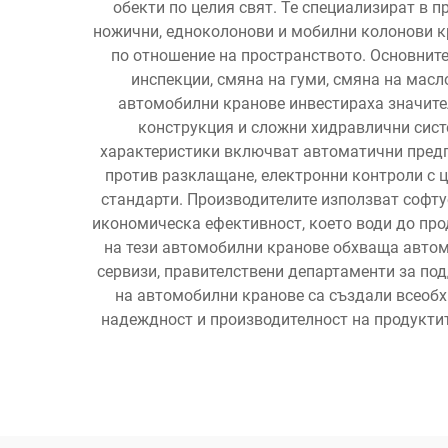
обекти по целия свят. Те специализират в 
ножични, едноколонови и мобилни колонови кр
по отношение на пространството. Основните
инспекции, смяна на гуми, смяна на мас
автомобилни кранове инвестираха значите
конструкция и сложни хидравлични систе
характеристики включват автоматични предпа
против разклащане, електронни контроли с 
стандарти. Производителите използват софту
икономическа ефективност, което води до про
на тези автомобилни кранове обхваща автомо
сервизи, правителствени департаменти за по
на автомобилни кранове са създали всеобх
надеждност и производителност на продуктит