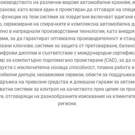
производството на различни видове автомобилни кранове, 
анове, като всеки един е проектиран да отговаря на спе
 функции на тези системи за повдигане включват вдигане 
ло, сервизиране на спирачките и комплексна автомобилна д
лно в напреднали производствени технологии, като внедря
ми, за да гарантират оптимална производителност и стан
зни ключове, системи за защита от претоварване, балан
цифрови дисплеи и съответствие с международни сертифика
ер за компютърно подпомагано проектиране (CAD), за да 
дукти с изключителна носеща способност, плавна работа 
билни дилъри, независими сервизи, обекти за поддръжка 
ддръжка на превозни средства и домашни гаражи за автом
ватни системи за контрол на качеството през целия си про
е, отговарящи на разнообразните изисквания на клиентите
региони.