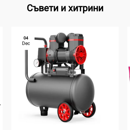
Съвети и хитрини
04
Dec