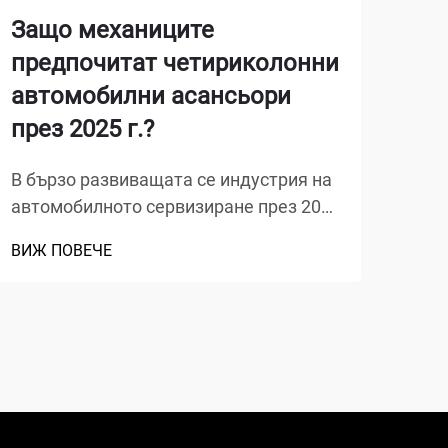
Защо механиците
За
предпочитат четириколонни
съ
автомобилни асансьори
Ког
през 2025 г.?
не у
наля
В бързо развиващата се индустрия на
ВИЖ
цяла
автомобилното сервизиране през 2025
про
г. механиците все повече избират
гара
ВИЖ ПОВЕЧЕ
напреднала техника, която осигурява
цели
максимална ефективност и
прич
безопасност. 4-стълбовият
автомобилен издигател се превръща в
предпочитан избор за професионални
работилници, о...