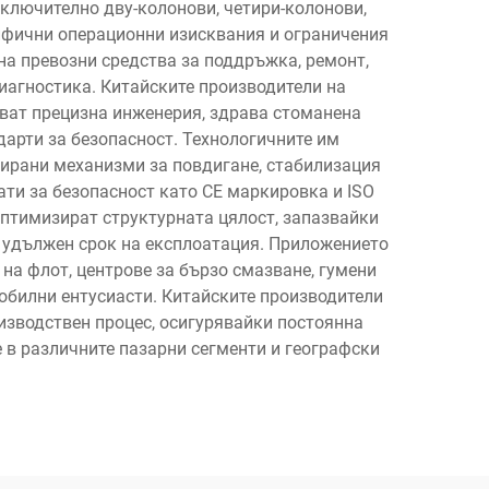
включително дву-колонови, четири-колонови,
цифични операционни изисквания и ограничения
на превозни средства за поддръжка, ремонт,
иагностика. Китайските производители на
ват прецизна инженерия, здрава стоманена
дарти за безопасност. Технологичните им
сирани механизми за повдигане, стабилизация
ти за безопасност като CE маркировка и ISO
оптимизират структурната цялост, запазвайки
и удължен срок на експлоатация. Приложението
на флот, центрове за бързо смазване, гумени
обилни ентусиасти. Китайските производители
изводствен процес, осигурявайки постоянна
 в различните пазарни сегменти и географски