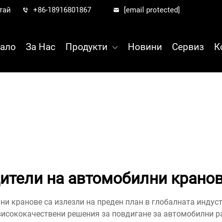
тай
+86-18916801867
[email protected]
ало
За Нас
Продукти
Новини
Сервиз
К
ители на автомобилни кранов
и кранове са излезли на преден план в глобалната индуст
исококачествени решения за повдигане за автомобилни р