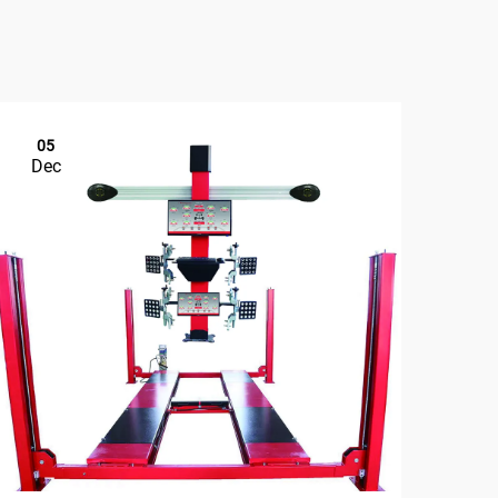
05
1
Dec
De