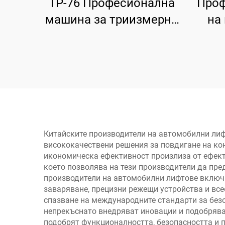
TP-76 Професионална
Проф
машина за триизмерно
на
позициониране на
четири колела
Китайските производители на автомобилни лифт
висококачествени решения за повдигане на кон
икономическа ефективност произлиза от ефект
което позволява на тези производители да пре
производители на автомобилни лифтове включв
заваряване, прецизни режещи устройства и все
спазване на международните стандарти за без
непрекъснато внедряват иновации и подобряват
подобрят функционалността, безопасността и п