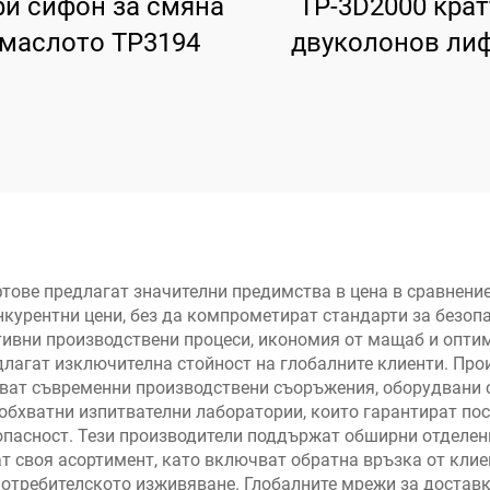
и сифон за смяна
TP-3D2000 кра
 маслото TP3194
двуколонов лиф
ръчно двустра
освобождава
ове предлагат значителни предимства в цена в сравнение
курентни цени, без да компрометират стандарти за безопа
ивни производствени процеси, икономия от мащаб и оптим
длагат изключителна стойност на глобалните клиенти. Пр
ат съвременни производствени съоръжения, оборудвани с
обхватни изпитвателни лаборатории, които гарантират пос
опасност. Тези производители поддържат обширни отделени
 своя асортимент, като включват обратна връзка от клие
отребителското изживяване. Глобалните мрежи за доставк