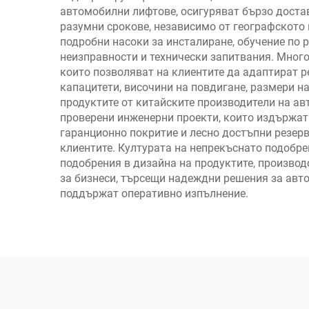
автомобилни лифтове, осигуряват бързо достав
разумни срокове, независимо от географското 
подробни насоки за инсталиране, обучение по 
неизправности и технически запитвания. Мног
които позволяват на клиентите да адаптират 
капацитети, височини на повдигане, размери 
продуктите от китайските производители на ав
проверени инженерни проекти, които издържат 
гаранционно покритие и лесно достъпни резер
клиентите. Културата на непрекъснато подобре
подобрения в дизайна на продуктите, производ
за бизнеси, търсещи надеждни решения за авт
поддържат оперативно изпълнение.