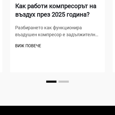
Как работи компресорът на
въздух през 2025 година?
Разбирането как функционира
въздушен компресор е задължително
за всеки, който работи в
ВИЖ ПОВЕЧЕ
производството, автомобилния
ремонт, строителството или домашни
ремонти. Въздушният компресор е
универсално механично устройство,
което преобразува енергия в
потенциална енергия...