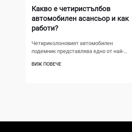
Какво е четиристълбов
автомобилен асансьор и как
работи?
Четириколоновият автомобилен
подемник представлява едно от най-
универсалните и широко
ВИЖ ПОВЕЧЕ
разпространени решения за вдигане в
автосервизи, домашни гаражи и
търговски работилници по целия свят.
За разлика от традиционните
хидравлични домкрати или ножични
подемници, този механичен чудо...