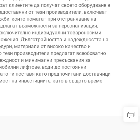
рат клиентите да получат своето оборудване в
едоставяни от тези производители, включват
ужби, които помагат при отстраняване на
редлагат възможности за персонализация,
, включително индивидуални товароносими
иложения. Дълготрайността и надеждността на
дури, материали от високо качество и
о тези производители предлагат всеобхватно
деждност и минимални прекъсвания за
мобилни лифтове, води до постоянни
като ги поставя като предпочитани доставчици
ост на инвестициите, като в същото време