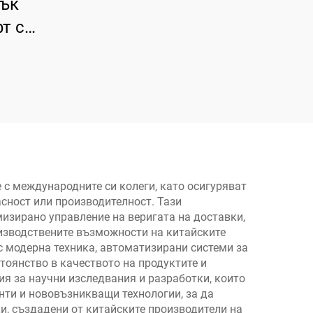
тък
т с
нно
не
 с международните си колеги, като осигуряват
сност или производителност. Тази
изирано управление на веригата на доставки,
оизводствените възможности на китайските
 модерна техника, автоматизирани системи за
тоянство в качеството на продуктите и
я за научни изследвания и разработки, които
нти и нововъзникващи технологии, за да
и, създадени от китайските производители на