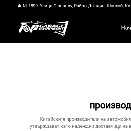
№ 1899, Улица Сюпанлу, Район Джадин, Шанхай, Ки
Нач
производ
Китайските производители на автомобилн
утвърждават като надеждни доставчици на в