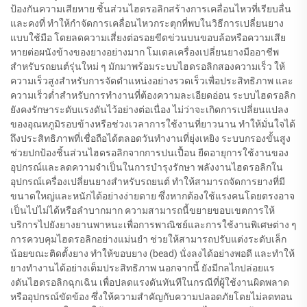
ป้องกันความเสียหาย ชิ้นส่วนไฮดรอลิกสร้างการเคลื่อนไหวที่เรียบลื่น
และคงที่ ทำให้กำจัดการเคลื่อนไหวกระตุกที่พบในวิธีการเปลี่ยนยาง
แบบใช้มือ โดยลดความเสี่ยงต่อรอยขีดข่วนบนขอบล้อหรือความเสีย
หายต่อผนังข้างของยางอย่างมาก โมเดลเครื่องเปลี่ยนยางมืออาชีพ
สำหรับรถยนต์รุ่นใหม่ ๆ มักมาพร้อมระบบไฮดรอลิกสองความเร็ว ให้
ความเร็วสูงสำหรับการจัดตำแหน่งอย่างรวดเร็วเพื่อประสิทธิภาพ และ
ความเร็วต่ำสำหรับการทำงานที่ต้องความละเอียดอ่อน ระบบไฮดรอลิก
ยังคงรักษาระดับแรงดันไว้อย่างต่อเนื่อง ไม่ว่าจะเกิดการเปลี่ยนแปลง
ของอุณหภูมิรอบข้างหรือช่วงเวลาการใช้งานที่ยาวนาน ทำให้มั่นใจได้
ถึงประสิทธิภาพที่เชื่อถือได้ตลอดวันทำงานที่ยุ่งเหยิง ระบบกรองขั้นสูง
ช่วยปกป้องชิ้นส่วนไฮดรอลิกจากการปนเปื้อน ยืดอายุการใช้งานของ
อุปกรณ์และลดความจำเป็นในการบำรุงรักษา พลังงานไฮดรอลิกใน
อุปกรณ์เครื่องเปลี่ยนยางสำหรับรถยนต์ ทำให้สามารถจัดการยางที่มี
ขนาดใหญ่และหนักได้อย่างง่ายดาย ซึ่งหากต้องใช้แรงคนโดยตรงอาจ
เป็นไปไม่ได้หรือลำบากมาก ความสามารถนี้ขยายขอบเขตการให้
บริการไปยังยางยานพาหนะเพื่อการพาณิชย์และการใช้งานพิเศษต่าง ๆ
การควบคุมไฮดรอลิกอย่างแม่นยำ ช่วยให้สามารถปรับแต่งระดับเล็ก
น้อยขณะติดตั้งยาง ทำให้ขอบยาง (bead) นั่งลงได้อย่างพอดี และทำให้
ยางทำงานได้อย่างเต็มประสิทธิภาพ นอกจากนี้ ยังมีกลไกปล่อยแร
งดันไฮดรอลิกฉุกเฉิน เพื่อปลดแรงดันทันทีในกรณีที่ผู้ใช้งานผิดพลาด
หรืออุปกรณ์ขัดข้อง ซึ่งให้ความสำคัญกับความปลอดภัยโดยไม่ลดทอน