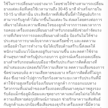
ใช้ในการเปลี่ยนยางอย่างมาก โดยช่วยให้ช่างสามารถเปลี่ยน
ยางแต่ละล้อที่เคยใช้เวลานานถึง 30-45 นาที ทำเสร็จภายใน
10-15 นาทีเท่านั้น ประสิทธิภาพที่เพิ่มขึ้นนี้ทำให้ศูนย์บริการ
สามารถรับลูกค้าได้มากขึ้นในแต่ละวัน ส่งผลโดยตรงต่อการ
เพิ่มรายได้และความพึงพอใจของลูกค้าจากการลดเวลาการ
รอคอย เครื่องถอดเปลี่ยนยางสำหรับรถยนต์ยังช่วยกำจัดแรง
กายที่เกิดจากการถอดเปลี่ยนยางด้วยมือ ป้องกันไม่ให้ช่าง
ประสบอาการบาดเจ็บจากความเครียดซ้ำๆ และลดความ
เหนื่อยล้าในการทำงาน ข้อได้เปรียบด้านสรีระนี้ส่งผลให้
พนักงานมีแนวโน้มคงอยู่กับงานนานขึ้น และลดค่าใช้จ่าย
ด้านสุขภาพสำหรับผู้ประกอบการ อุปกรณ์เครื่องถอดเปลี่ยน
ยางสำหรับรถยนต์แบบมืออาชีพรับประกันการติดตั้งยางที่
สม่ำเสมอและปลอดภัยไร้ความเสียหาย ลดความเสี่ยงของการ
ขีดข่วนขอบล้อ ความเสียหายของยาง หรือการติดตั้งที่ไม่ถูก
ต้อง ซึ่งอาจนำไปสู่การเรียกร้องตามระยะเวลารับประกันที่มี
ค่าใช้จ่ายสูงหรือข้อร้องเรียนจากลูกค้า การออกแบบทาง
วิศวกรรมที่แม่นยำของเครื่องถอดเปลี่ยนยางคุณภาพสูงรอง
รับล้อแม็กซ์อลูมิเนียมและชุดยางราคาแพงโดยไม่ก่อให้เกิด
ความเสียหายต่อรูปลักษณ์ภายนอก ช่วยรักษาความสัมพันธ์
กับลูกค้าและปกป้องชื่อเสียงของธุรกิจ เครื่องเหล่านี้มีความ