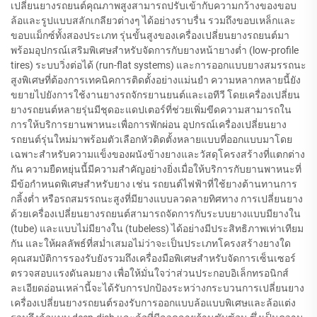
เปลี่ยนยางรถยนต์คุณภาพสูงสามารถปรับเข้ากับความกว้างของขอบ
ล้อและรูปแบบสลักเกลียวต่างๆ ได้อย่างราบรื่น รวมถึงขอบเหล็กและ
ขอบแม็กซ์ทั้งสองประเภท รุ่นขั้นสูงของเครื่องเปลี่ยนยางรถยนต์มา
พร้อมอุปกรณ์เสริมพิเศษสำหรับจัดการกับยางหน้ายางต่ำ (low-profile
tires) ระบบวิ่งต่อได้ (run-flat systems) และการออกแบบยางสมรรถนะ
สูงพิเศษที่ต้องการเทคนิคการติดตั้งอย่างแม่นยำ ความหลากหลายนี้ยัง
ขยายไปยังการใช้งานยางรถจักรยานยนต์และเอทีวี โดยเครื่องเปลี่ยน
ยางรถยนต์หลายรุ่นมีชุดอะแดปเตอร์ที่ช่วยเพิ่มขีดความสามารถใน
การให้บริการยานพาหนะเพื่อการพักผ่อน อุปกรณ์เครื่องเปลี่ยนยาง
รถยนต์รุ่นใหม่มาพร้อมตัวเลือกหัวติดตั้งหลายแบบที่ออกแบบมาโดย
เฉพาะสำหรับความแข็งของผนังข้างยางและวัสดุโครงสร้างที่แตกต่าง
กัน ความยืดหยุ่นนี้มีความสำคัญอย่างยิ่งเมื่อให้บริการกับยานพาหนะที่
มีข้อกำหนดพิเศษสำหรับยาง เช่น รถยนต์ไฟฟ้าที่ใช้ยางต้านทานการ
กลิ้งต่ำ หรือรถสมรรถนะสูงที่มียางแบบลวดลายทิศทาง การเปลี่ยนยาง
ด้วยเครื่องเปลี่ยนยางรถยนต์สามารถจัดการกับระบบยางแบบมียางใน
(tube) และแบบไม่มียางใน (tubeless) ได้อย่างมีประสิทธิภาพเท่าเทียม
กัน และให้ผลลัพธ์ที่สม่ำเสมอไม่ว่าจะเป็นประเภทโครงสร้างยางใด
คุณสมบัติการรองรับยังรวมถึงเครื่องมือพิเศษสำหรับจัดการเซ็นเซอร์
ตรวจสอบแรงดันลมยาง เพื่อให้มั่นใจว่าส่วนประกอบอิเล็กทรอนิกส์
ละเอียดอ่อนเหล่านี้จะได้รับการปกป้องระหว่างกระบวนการเปลี่ยนยาง
เครื่องเปลี่ยนยางรถยนต์รองรับการออกแบบล้อแบบพิเศษและล้อแต่ง