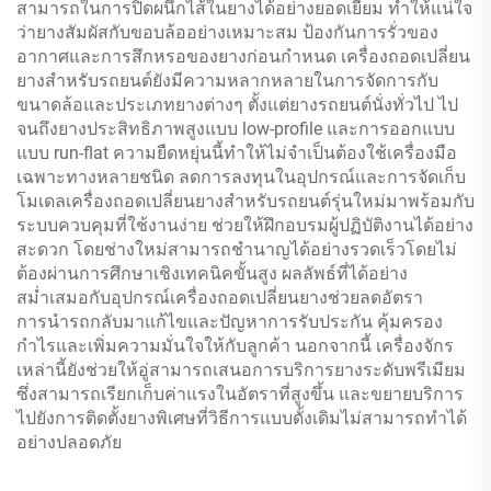
สามารถในการปิดผนึกไส้ในยางได้อย่างยอดเยี่ยม ทำให้แน่ใจ
ว่ายางสัมผัสกับขอบล้ออย่างเหมาะสม ป้องกันการรั่วของ
อากาศและการสึกหรอของยางก่อนกำหนด เครื่องถอดเปลี่ยน
ยางสำหรับรถยนต์ยังมีความหลากหลายในการจัดการกับ
ขนาดล้อและประเภทยางต่างๆ ตั้งแต่ยางรถยนต์นั่งทั่วไป ไป
จนถึงยางประสิทธิภาพสูงแบบ low-profile และการออกแบบ
แบบ run-flat ความยืดหยุ่นนี้ทำให้ไม่จำเป็นต้องใช้เครื่องมือ
เฉพาะทางหลายชนิด ลดการลงทุนในอุปกรณ์และการจัดเก็บ
โมเดลเครื่องถอดเปลี่ยนยางสำหรับรถยนต์รุ่นใหม่มาพร้อมกับ
ระบบควบคุมที่ใช้งานง่าย ช่วยให้ฝึกอบรมผู้ปฏิบัติงานได้อย่าง
สะดวก โดยช่างใหม่สามารถชำนาญได้อย่างรวดเร็วโดยไม่
ต้องผ่านการศึกษาเชิงเทคนิคขั้นสูง ผลลัพธ์ที่ได้อย่าง
สม่ำเสมอกับอุปกรณ์เครื่องถอดเปลี่ยนยางช่วยลดอัตรา
การนำรถกลับมาแก้ไขและปัญหาการรับประกัน คุ้มครอง
กำไรและเพิ่มความมั่นใจให้กับลูกค้า นอกจากนี้ เครื่องจักร
เหล่านี้ยังช่วยให้อู่สามารถเสนอการบริการยางระดับพรีเมียม
ซึ่งสามารถเรียกเก็บค่าแรงในอัตราที่สูงขึ้น และขยายบริการ
ไปยังการติดตั้งยางพิเศษที่วิธีการแบบดั้งเดิมไม่สามารถทำได้
อย่างปลอดภัย