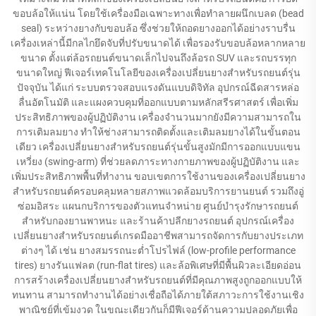
ขอบล้อให้แน่น โดยใช้เครื่องมือเฉพาะทางเพื่อทำลายผนึกเบลด (bead
seal) ระหว่างยางกับขอบล้อ ซึ่งช่วยให้ถอดยางออกได้อย่างราบรื่น
เครื่องเหล่านี้มีกลไกยึดจับที่ปรับขนาดได้ เพื่อรองรับขอบล้อหลากหลาย
ขนาด ตั้งแต่ล้อรถยนต์ขนาดเล็กไปจนถึงล้อรถ SUV และรถบรรทุก
ขนาดใหญ่ ฟีเจอร์เทคโนโลยีของเครื่องเปลี่ยนยางสำหรับรถยนต์รุ่น
ปัจจุบัน ได้แก่ ระบบตรวจสอบแรงดันแบบดิจิทัล อุปกรณ์ฉีดสารหล่อ
ลื่นอัตโนมัติ และแผงควบคุมที่ออกแบบตามหลักสรีรศาสตร์ เพื่อเพิ่ม
ประสิทธิภาพของผู้ปฏิบัติงาน เครื่องจำนวนมากยังมีความสามารถใน
การเติมลมยาง ทำให้ช่างสามารถติดตั้งและเติมลมยางได้ในขั้นตอน
เดียว เครื่องเปลี่ยนยางสำหรับรถยนต์รุ่นขั้นสูงมักมีการออกแบบแขน
เหวี่ยง (swing-arm) ที่ช่วยลดภาระทางกายภาพของผู้ปฏิบัติงาน และ
เพิ่มประสิทธิภาพพื้นที่ทำงาน ขอบเขตการใช้งานของเครื่องเปลี่ยนยาง
สำหรับรถยนต์ครอบคลุมหลายสภาพแวดล้อมบริการยานยนต์ รวมถึงอู่
ซ่อมอิสระ แผนกบริการของตัวแทนจำหน่าย ศูนย์บำรุงรักษารถยนต์
สำหรับกองยานพาหนะ และร้านค้าปลีกยางรถยนต์ อุปกรณ์เครื่อง
เปลี่ยนยางสำหรับรถยนต์เกรดมืออาชีพสามารถจัดการกับยางประเภท
ต่างๆ ได้ เช่น ยางสมรรถนะต่ำโปรไฟล์ (low-profile performance
tires) ยางรันแฟลต (run-flat tires) และล้อพิเศษที่มีพื้นผิวละเอียดอ่อน
การสร้างเครื่องเปลี่ยนยางสำหรับรถยนต์ที่มีคุณภาพสูงถูกออกแบบให้
ทนทาน สามารถทำงานได้อย่างเชื่อถือได้ภายใต้สภาวะการใช้งานเชิง
พาณิชย์ที่เข้มงวด ในขณะเดียวกันก็มีฟีเจอร์ด้านความปลอดภัยเพื่อ