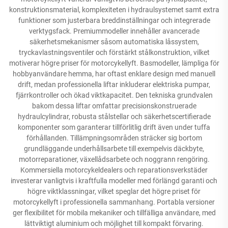
konstruktionsmaterial, komplexiteten i hydraulsystemet samt extra
funktioner som justerbara breddinställningar och integrerade
verktygsfack. Premiummodeller innehåller avancerade
säkerhetsmekanismer såsom automatiska låssystem,
tryckavlastningsventiler och förstärkt stålkonstruktion, vilket
motiverar högre priser för motorcykellyft. Basmodeller, lämpliga för
hobbyanvändare hemma, har oftast enklare design med manuell
drift, medan professionella liftar inkluderar elektriska pumpar,
fjärrkontroller och ökad viktkapacitet. Den tekniska grundvalen
bakom dessa liftar omfattar precisionskonstruerade
hydraulcylindrar, robusta stålstellar och säkerhetscertifierade
komponenter som garanterar tillförlitlig drift även under tuffa
förhållanden. Tillämpningsområden sträcker sig bortom
grundläggande underhållsarbete till exempelvis däckbyte,
motorreparationer, växellådsarbete och noggrann rengöring.
Kommersiella motorcykeldealers och reparationsverkstäder
investerar vanligtvis i kraftfulla modeller med förlängd garanti och
högre viktklassningar, vilket speglar det högre priset för
motorcykellyft i professionella sammanhang. Portabla versioner
ger flexibilitet för mobila mekaniker och tillfälliga användare, med
lättviktigt aluminium och möjlighet till kompakt förvaring.