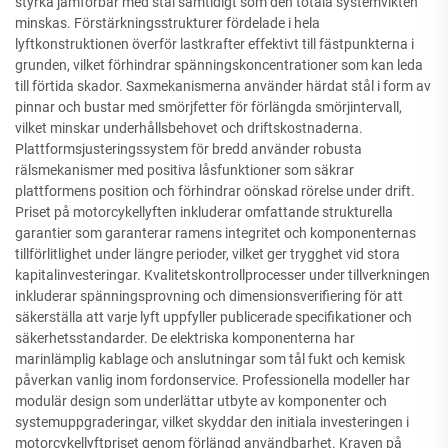
styrka jämförbar med stål samtidigt som den totala systemvikten
minskas. Förstärkningsstrukturer fördelade i hela
lyftkonstruktionen överför lastkrafter effektivt till fästpunkterna i
grunden, vilket förhindrar spänningskoncentrationer som kan leda
till förtida skador. Saxmekanismerna använder härdat stål i form av
pinnar och bustar med smörjfetter för förlängda smörjintervall,
vilket minskar underhållsbehovet och driftskostnaderna.
Plattformsjusteringssystem för bredd använder robusta
rälsmekanismer med positiva låsfunktioner som säkrar
plattformens position och förhindrar oönskad rörelse under drift.
Priset på motorcykellyften inkluderar omfattande strukturella
garantier som garanterar ramens integritet och komponenternas
tillförlitlighet under längre perioder, vilket ger trygghet vid stora
kapitalinvesteringar. Kvalitetskontrollprocesser under tillverkningen
inkluderar spänningsprovning och dimensionsverifiering för att
säkerställa att varje lyft uppfyller publicerade specifikationer och
säkerhetsstandarder. De elektriska komponenterna har
marinlämplig kablage och anslutningar som tål fukt och kemisk
påverkan vanlig inom fordonservice. Professionella modeller har
modulär design som underlättar utbyte av komponenter och
systemuppgraderingar, vilket skyddar den initiala investeringen i
motorcykellyftpriset genom förlängd användbarhet. Kraven på