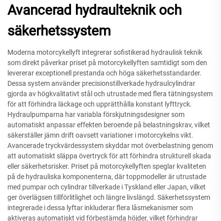
Avancerad hydraulteknik och
säkerhetssystem
Moderna motorcykellyft integrerar sofistikerad hydraulisk teknik
som direkt påverkar priset på motorcykellyften samtidigt som den
levererar exceptionell prestanda och höga säkerhetsstandarder.
Dessa system använder precisionstillverkade hydraulcylindrar
gjorda av högkvalitativt stål och utrustade med flera tätningsystem
för att förhindra läckage och upprätthålla konstant lyfttryck.
Hydraulpumparna har variabla förskjutningsdesigner som
automatiskt anpassar effekten beroende på belastningskrav, vilket
säkerställer jämn drift oavsett variationer i motorcykelns vikt.
Avancerade tryckvärdessystem skyddar mot överbelastning genom
att automatiskt släppa övertryck för att förhindra strukturell skada
eller säkerhetsrisker. Priset på motorcykellyften speglar kvaliteten
på de hydrauliska komponenterna, där toppmodeller är utrustade
med pumpar och cylindrar tillverkade i Tyskland eller Japan, vilket
ger överlägsen tillförlitlighet och längre livslängd. Säkerhetssystem
integrerade i dessa lyftar inkluderar flera låsmekanismer som
aktiveras automatiskt vid förbestämda höjder, vilket förhindrar