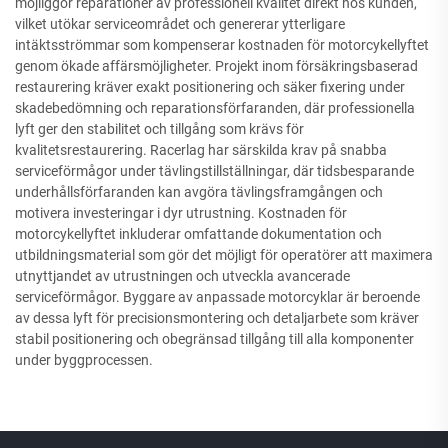
möjliggör reparationer av professionell kvalitet direkt hos kunden,
vilket utökar serviceområdet och genererar ytterligare
intäktsströmmar som kompenserar kostnaden för motorcykellyftet
genom ökade affärsmöjligheter. Projekt inom försäkringsbaserad
restaurering kräver exakt positionering och säker fixering under
skadebedömning och reparationsförfaranden, där professionella
lyft ger den stabilitet och tillgång som krävs för
kvalitetsrestaurering. Racerlag har särskilda krav på snabba
serviceförmågor under tävlingstillställningar, där tidsbesparande
underhållsförfaranden kan avgöra tävlingsframgången och
motivera investeringar i dyr utrustning. Kostnaden för
motorcykellyftet inkluderar omfattande dokumentation och
utbildningsmaterial som gör det möjligt för operatörer att maximera
utnyttjandet av utrustningen och utveckla avancerade
serviceförmågor. Byggare av anpassade motorcyklar är beroende
av dessa lyft för precisionsmontering och detaljarbete som kräver
stabil positionering och obegränsad tillgång till alla komponenter
under byggprocessen.