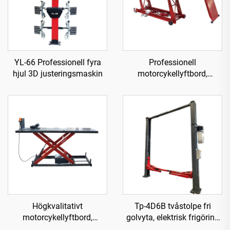
YL-66 Professionell fyra
Professionell
hjul 3D justeringsmaskin
motorcykellyftbord,
verktygsutrustning
TP04101D-500
Högkvalitativt
Tp-4D6B tvåstolpe fri
motorcykellyftbord,
golvyta, elektrisk frigöring
verktygsutrustning
lyft