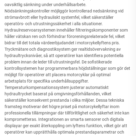
oavsiktlig sänkning under underhållsarbete.
Nödsänkningskontroller möjliggör kontrollerad nedsänkning vid
strömavbrott eller hydrauliskt systemfel, vilket säkerställer
operatörs- och utrustningssäkerhet i alla situationer.
Hydraulreservoarsystemen innehåller filtreringskomponenter som
håller vätskan ren och förhindrar föroreningsrelaterade fel, vilket
bidrar till det totala värdeerbjudandet i motorcykellyftens pris.
Tryckmätare och diagnostiksystem ger realtidsövervakning av
hydraultrycksnivåer, så att operatörer kan identifiera potentiella
problem innan de leder till utrustningsfel. De sofistikerade
kontrollsystemen har programmerbara höjdställningar som gör det
möjligt för operatörer att placera motorcyklar på optimal
arbetsplats för specifika underhållsuppgifter.
Temperaturkompensationssystem justerar automatiskt
hydraultrycket baserat på omgivningsförhållanden, vilket
säkerställer konsekvent prestanda i olika miljöer. Dessa tekniska
framsteg motiverar det högre priset på motorcykellyftar inom
professionella tillämpningar där tillförlitlighet och säkerhet inte kan
komprometteras. Integrationen av smarta sensorer och digitala
displayar ger exakt återkoppling om lyftens funktion, vilket gör att
operatörer kan upprätthålla optimala prestandaparametrar och