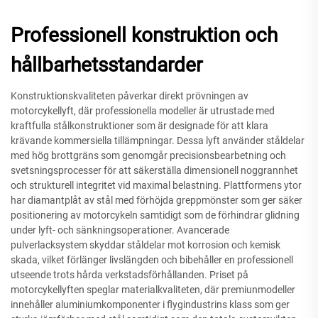
Professionell konstruktion och
hållbarhetsstandarder
Konstruktionskvaliteten påverkar direkt prövningen av
motorcykellyft, där professionella modeller är utrustade med
kraftfulla stålkonstruktioner som är designade för att klara
krävande kommersiella tillämpningar. Dessa lyft använder ståldelar
med hög brottgräns som genomgår precisionsbearbetning och
svetsningsprocesser för att säkerställa dimensionell noggrannhet
och strukturell integritet vid maximal belastning. Plattformens ytor
har diamantplåt av stål med förhöjda greppmönster som ger säker
positionering av motorcykeln samtidigt som de förhindrar glidning
under lyft- och sänkningsoperationer. Avancerade
pulverlacksystem skyddar ståldelar mot korrosion och kemisk
skada, vilket förlänger livslängden och bibehåller en professionell
utseende trots hårda verkstadsförhållanden. Priset på
motorcykellyften speglar materialkvaliteten, där premiunmodeller
innehåller aluminiumkomponenter i flygindustrins klass som ger