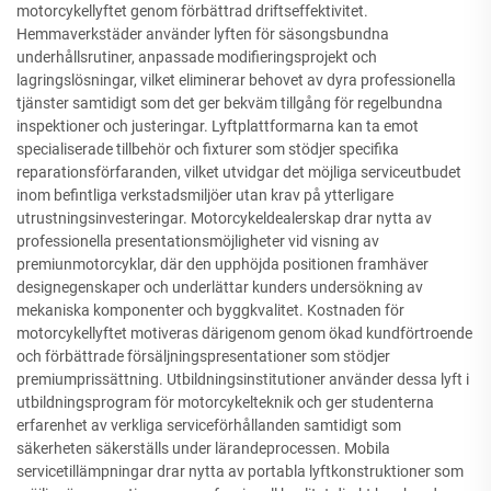
motorcykellyftet genom förbättrad driftseffektivitet.
Hemmaverkstäder använder lyften för säsongsbundna
underhållsrutiner, anpassade modifieringsprojekt och
lagringslösningar, vilket eliminerar behovet av dyra professionella
tjänster samtidigt som det ger bekväm tillgång för regelbundna
inspektioner och justeringar. Lyftplattformarna kan ta emot
specialiserade tillbehör och fixturer som stödjer specifika
reparationsförfaranden, vilket utvidgar det möjliga serviceutbudet
inom befintliga verkstadsmiljöer utan krav på ytterligare
utrustningsinvesteringar. Motorcykeldealerskap drar nytta av
professionella presentationsmöjligheter vid visning av
premiunmotorcyklar, där den upphöjda positionen framhäver
designegenskaper och underlättar kunders undersökning av
mekaniska komponenter och byggkvalitet. Kostnaden för
motorcykellyftet motiveras därigenom genom ökad kundförtroende
och förbättrade försäljningspresentationer som stödjer
premiumprissättning. Utbildningsinstitutioner använder dessa lyft i
utbildningsprogram för motorcykelteknik och ger studenterna
erfarenhet av verkliga serviceförhållanden samtidigt som
säkerheten säkerställs under lärandeprocessen. Mobila
servicetillämpningar drar nytta av portabla lyftkonstruktioner som