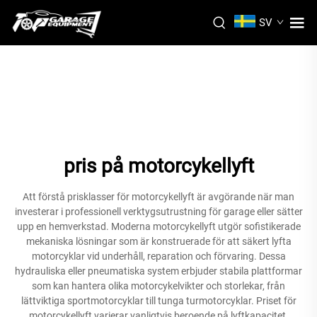
SV
pris på motorcykellyft
Att förstå prisklasser för motorcykellyft är avgörande när man
investerar i professionell verktygsutrustning för garage eller sätter
upp en hemverkstad. Moderna motorcykellyft utgör sofistikerade
mekaniska lösningar som är konstruerade för att säkert lyfta
motorcyklar vid underhåll, reparation och förvaring. Dessa
hydrauliska eller pneumatiska system erbjuder stabila plattformar
som kan hantera olika motorcykelvikter och storlekar, från
lättviktiga sportmotorcyklar till tunga turmotorcyklar. Priset för
motorcykellyft varierar vanligtvis beroende på lyftkapacitet,