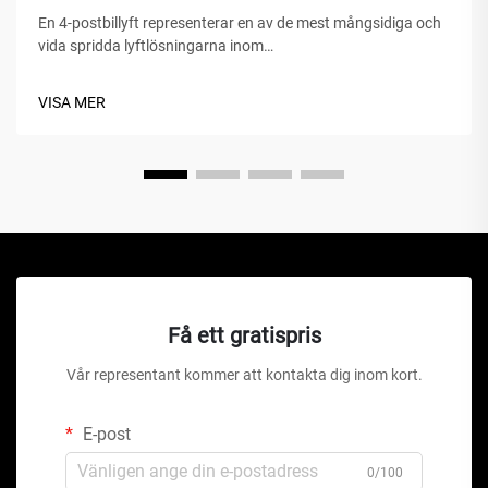
En 4-postbillyft representerar en av de mest mångsidiga och
vida spridda lyftlösningarna inom
fordonserviceanläggningar, hemgarage och kommersiella
verkstäder världen över. Till skillnad från traditionella
VISA MER
hydrauliska domkrafter eller saxlyft är denna mekaniska
under...
Få ett gratispris
Vår representant kommer att kontakta dig inom kort.
E-post
0/100