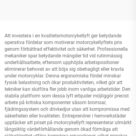
TP04157-DM-2275
Att investera i en kvalitetsmotorcykellyft ger betydande
operativa fördelar som motiverar motorcykellyftets pris
genom förbättrad effektivitet och säkerhet. Professionella
mekaniker spar betydande mängder tid vid rutinmässig
underhållsarbete, eftersom upphöjda arbetspositioner
eliminerar behovet av att böja sig obehagligt eller kravla
under motorcyklar. Denna ergonomiska fördel minskar
fysisk belastning och ökar produktiviteten, vilket gör att
tekniker kan slutföra fler jobb inom vanliga arbetstider. Den
stabila plattform som dessa lyft erbjuder möjliggör precist
arbete på kritiska komponenter såsom bromsar,
fjädringssystem och drivkedjor utan att kompromissa med
säkerheten eller kvaliteten. Entreprenörer i hemverkstäder
upptäcker att priset på motorcykellyft representerar utmärkt
långsiktig värdeförhållande genom ökad förmåga att
självständigt utföra komplexa reparationer, vilket minskar