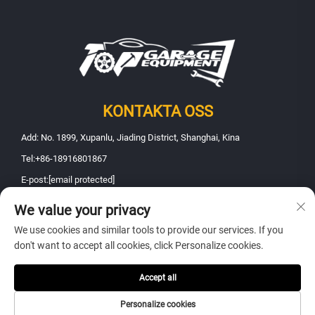
KONTAKTA OSS
Add: No. 1899, Xupanlu, Jiading District, Shanghai, Kina
Tel:
+86-18916801867
E-post:
[email protected]
We value your privacy
Upphovsrätt © 2025 Shanghai Fanbao Automobile Maintenance
We use cookies and similar tools to provide our services. If you
Equipment Co., Ltd.. Alla rättigheter förbehållna -
Integritetspolicy
don't want to accept all cookies, click Personalize cookies.
Accept all
Personalize cookies