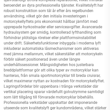
beroendet av dyra professionella tjänster. Kvalitetslyft har
robust konstruktion som tål år efter års regelbunden
användning, vilket gör den initiala investeringen i
motorcykellyftets pris ekonomiskt hållbar jämfört med
upprepade hyrkostnader eller serviceavgifter. Avancerade
hydraulsystem ger smidig, kontrollerad lyfthandling som
förhindrar plötsliga rörelser eller plattformsinstabilitet
under drift. Säkerhetsfunktioner inbyggda i moderna lyft
inkluderar automatiska låsmechanismer som aktiveras
med jämna mellanrum, vilket säkerställer att motorcykeln
förblir säkert positionerad även under längre
underhållssessioner. Mångsidigheten hos justerbara
breddplattformar gör att olika typer av motorcyklar kan
hanteras, från smala sportmotorcyklar till breda cruisrar,
vilket maximerar nyttan av kostnaden för motorcykellyftet.
Lagringsfördelar blir uppenbara i trånga verkstäder där
vertikal placering sparar värdefullt golvutrymme samtidigt
som lätt tillgång till förvarade motorcyklar bibehålls.
Professionella verkstäder uppskattar det imponerande
utseende som kvalitetslyft ger kundområdena, vilket stärker