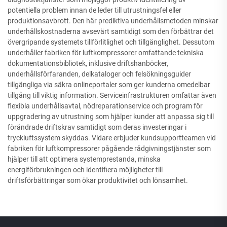
potentiella problem innan de leder till utrustningsfel eller
produktionsavbrott. Den här prediktiva underhållsmetoden minskar
underhållskostnaderna avsevärt samtidigt som den förbättrar det
övergripande systemets tillförlitlighet och tillgänglighet. Dessutom
underhåller fabriken för luftkompressorer omfattande tekniska
dokumentationsbibliotek, inklusive driftshanböcker,
underhållsförfaranden, delkataloger och felsökningsguider
tillgängliga via säkra onlineportaler som ger kunderna omedelbar
tillgång till viktig information. Serviceinfrastrukturen omfattar även
flexibla underhållsavtal, nödreparationservice och program för
uppgradering av utrustning som hjälper kunder att anpassa sig till
förändrade driftskrav samtidigt som deras investeringar i
tryckluftssystem skyddas. Vidare erbjuder kundsupportteamen vid
fabriken för luftkompressorer pågående rådgivningstjänster som
hjälper till att optimera systemprestanda, minska
energiförbrukningen och identifiera möjligheter till
driftsförbättringar som ökar produktivitet och lönsamhet.