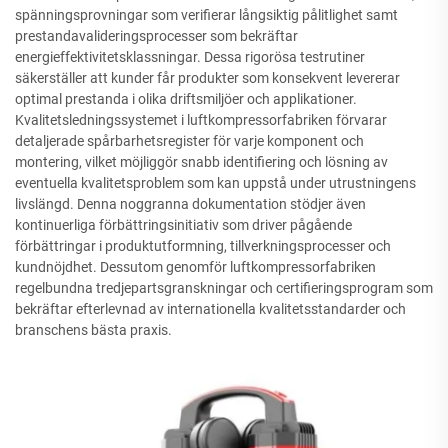
spänningsprovningar som verifierar långsiktig pålitlighet samt
prestandavalideringsprocesser som bekräftar
energieffektivitetsklassningar. Dessa rigorösa testrutiner
säkerställer att kunder får produkter som konsekvent levererar
optimal prestanda i olika driftsmiljöer och applikationer.
Kvalitetsledningssystemet i luftkompressorfabriken förvarar
detaljerade spårbarhetsregister för varje komponent och
montering, vilket möjliggör snabb identifiering och lösning av
eventuella kvalitetsproblem som kan uppstå under utrustningens
livslängd. Denna noggranna dokumentation stödjer även
kontinuerliga förbättringsinitiativ som driver pågående
förbättringar i produktutformning, tillverkningsprocesser och
kundnöjdhet. Dessutom genomför luftkompressorfabriken
regelbundna tredjepartsgranskningar och certifieringsprogram som
bekräftar efterlevnad av internationella kvalitetsstandarder och
branschens bästa praxis.