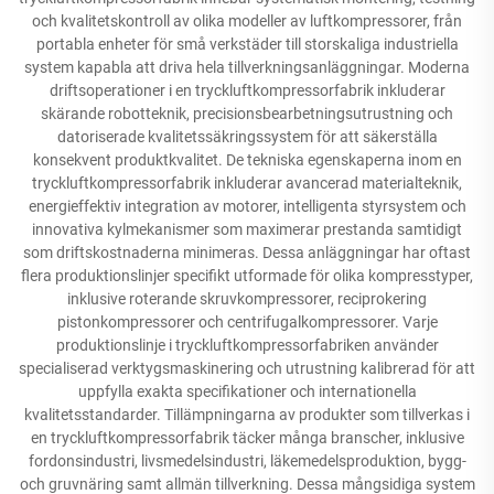
och kvalitetskontroll av olika modeller av luftkompressorer, från
portabla enheter för små verkstäder till storskaliga industriella
system kapabla att driva hela tillverkningsanläggningar. Moderna
driftsoperationer i en tryckluftkompressorfabrik inkluderar
skärande robotteknik, precisionsbearbetningsutrustning och
datoriserade kvalitetssäkringssystem för att säkerställa
konsekvent produktkvalitet. De tekniska egenskaperna inom en
tryckluftkompressorfabrik inkluderar avancerad materialteknik,
energieffektiv integration av motorer, intelligenta styrsystem och
innovativa kylmekanismer som maximerar prestanda samtidigt
som driftskostnaderna minimeras. Dessa anläggningar har oftast
flera produktionslinjer specifikt utformade för olika kompresstyper,
inklusive roterande skruvkompressorer, reciprokering
pistonkompressorer och centrifugalkompressorer. Varje
produktionslinje i tryckluftkompressorfabriken använder
specialiserad verktygsmaskinering och utrustning kalibrerad för att
uppfylla exakta specifikationer och internationella
kvalitetsstandarder. Tillämpningarna av produkter som tillverkas i
en tryckluftkompressorfabrik täcker många branscher, inklusive
fordonsindustri, livsmedelsindustri, läkemedelsproduktion, bygg-
och gruvnäring samt allmän tillverkning. Dessa mångsidiga system