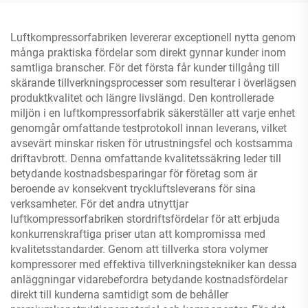
Luftkompressorfabriken levererar exceptionell nytta genom
många praktiska fördelar som direkt gynnar kunder inom
samtliga branscher. För det första får kunder tillgång till
skärande tillverkningsprocesser som resulterar i överlägsen
produktkvalitet och längre livslängd. Den kontrollerade
miljön i en luftkompressorfabrik säkerställer att varje enhet
genomgår omfattande testprotokoll innan leverans, vilket
avsevärt minskar risken för utrustningsfel och kostsamma
driftavbrott. Denna omfattande kvalitetssäkring leder till
betydande kostnadsbesparingar för företag som är
beroende av konsekvent tryckluftsleverans för sina
verksamheter. För det andra utnyttjar
luftkompressorfabriken stordriftsfördelar för att erbjuda
konkurrenskraftiga priser utan att kompromissa med
kvalitetsstandarder. Genom att tillverka stora volymer
kompressorer med effektiva tillverkningstekniker kan dessa
anläggningar vidarebefordra betydande kostnadsfördelar
direkt till kunderna samtidigt som de behåller