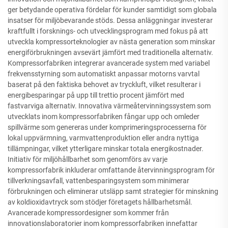
ger betydande operativa fördelar för kunder samtidigt som globala
insatser för miljöbevarande stöds. Dessa anläggningar investerar
kraftfullt i forsknings- och utvecklingsprogram med fokus på att
utveckla kompressorteknologier av nästa generation som minskar
energiförbrukningen avsevärt jämfört med traditionella alternativ.
Kompressorfabriken integrerar avancerade system med variabel
frekvensstyrning som automatiskt anpassar motorns varvtal
baserat på den faktiska behovet av tryckluft, vilket resulterar i
energibesparingar på upp till trettio procent jämfört med
fastvarviga alternativ. Innovativa värmeåtervinningssystem som
utvecklats inom kompressorfabriken fångar upp och omleder
spillvärme som genereras under komprimeringsprocesserna för
lokal uppvärmning, varmvattenproduktion eller andra nyttiga
tillämpningar, vilket ytterligare minskar totala energikostnader.
Initiativ för miljöhållbarhet som genomförs av varje
kompressorfabrik inkluderar omfattande återvinningsprogram för
tillverkningsavfall, vattenbesparingsystem som minimerar
förbrukningen och eliminerar utsläpp samt strategier för minskning
av koldioxidavtryck som stödjer företagets hållbarhetsmål.
Avancerade kompressordesigner som kommer från
innovationslaboratorier inom kompressorfabriken innefattar