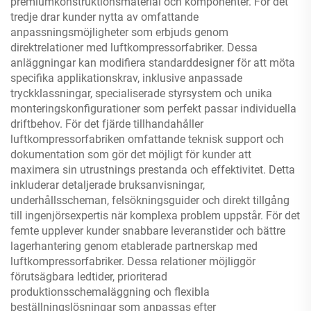
premiumkonstruktionsmaterial och komponenter. För det
tredje drar kunder nytta av omfattande
anpassningsmöjligheter som erbjuds genom
direktrelationer med luftkompressorfabriker. Dessa
anläggningar kan modifiera standarddesigner för att möta
specifika applikationskrav, inklusive anpassade
tryckklassningar, specialiserade styrsystem och unika
monteringskonfigurationer som perfekt passar individuella
driftbehov. För det fjärde tillhandahåller
luftkompressorfabriken omfattande teknisk support och
dokumentation som gör det möjligt för kunder att
maximera sin utrustnings prestanda och effektivitet. Detta
inkluderar detaljerade bruksanvisningar,
underhållsscheman, felsökningsguider och direkt tillgång
till ingenjörsexpertis när komplexa problem uppstår. För det
femte upplever kunder snabbare leveranstider och bättre
lagerhantering genom etablerade partnerskap med
luftkompressorfabriker. Dessa relationer möjliggör
förutsägbara ledtider, prioriterad
produktionsschemaläggning och flexibla
beställningslösningar som anpassas efter