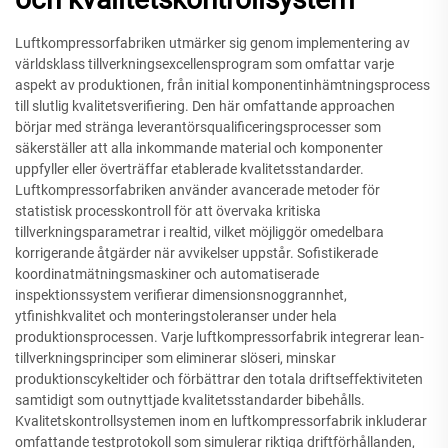
Luftkompressorfabriken utmärker sig genom implementering av
världsklass tillverkningsexcellensprogram som omfattar varje
aspekt av produktionen, från initial komponentinhämtningsprocess
till slutlig kvalitetsverifiering. Den här omfattande approachen
börjar med stränga leverantörsqualificeringsprocesser som
säkerställer att alla inkommande material och komponenter
uppfyller eller överträffar etablerade kvalitetsstandarder.
Luftkompressorfabriken använder avancerade metoder för
statistisk processkontroll för att övervaka kritiska
tillverkningsparametrar i realtid, vilket möjliggör omedelbara
korrigerande åtgärder när avvikelser uppstår. Sofistikerade
koordinatmätningsmaskiner och automatiserade
inspektionssystem verifierar dimensionsnoggrannhet,
ytfinishkvalitet och monteringstoleranser under hela
produktionsprocessen. Varje luftkompressorfabrik integrerar lean-
tillverkningsprinciper som eliminerar slöseri, minskar
produktionscykeltider och förbättrar den totala driftseffektiviteten
samtidigt som outnyttjade kvalitetsstandarder bibehålls.
Kvalitetskontrollsystemen inom en luftkompressorfabrik inkluderar
omfattande testprotokoll som simulerar riktiga driftförhållanden,