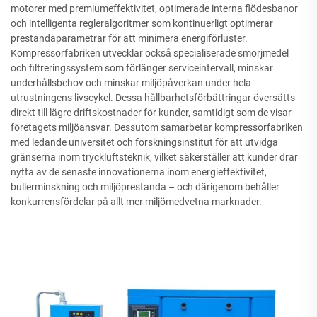
motorer med premiumeffektivitet, optimerade interna flödesbanor
och intelligenta regleralgoritmer som kontinuerligt optimerar
prestandaparametrar för att minimera energiförluster.
Kompressorfabriken utvecklar också specialiserade smörjmedel
och filtreringssystem som förlänger serviceintervall, minskar
underhållsbehov och minskar miljöpåverkan under hela
utrustningens livscykel. Dessa hållbarhetsförbättringar översätts
direkt till lägre driftskostnader för kunder, samtidigt som de visar
företagets miljöansvar. Dessutom samarbetar kompressorfabriken
med ledande universitet och forskningsinstitut för att utvidga
gränserna inom tryckluftsteknik, vilket säkerställer att kunder drar
nytta av de senaste innovationerna inom energieffektivitet,
bullerminskning och miljöprestanda – och därigenom behåller
konkurrensfördelar på allt mer miljömedvetna marknader.