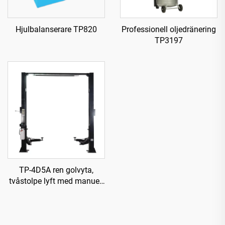
Hjulbalanserare TP820
Professionell oljedränering
TP3197
TP-4D5A ren golvyta,
tvåstolpe lyft med manuell
ensidig frigöring