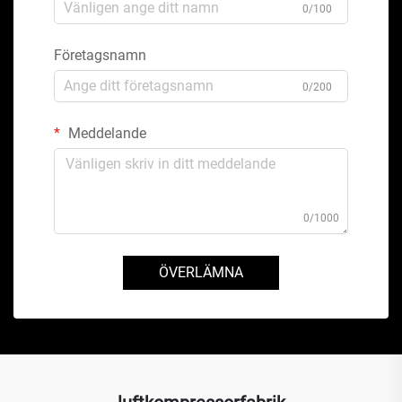
0/100
Företagsnamn
0/200
Meddelande
0/1000
ÖVERLÄMNA