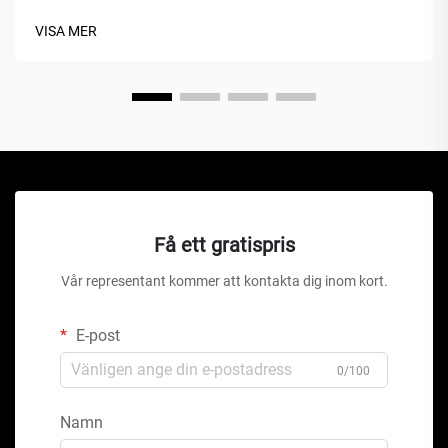
verkstäder världen över. Till skillnad från traditionella
VISA MER
hydrauliska domkrafter eller saxlyft är denna mekaniska
under...
Få ett gratispris
Vår representant kommer att kontakta dig inom kort.
E-post
0/100
Namn