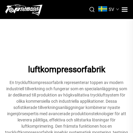
SV
luftkompressorfabrik
En tryckluftkompressorfabrik representerar toppen av modern
industriell tillverkning och fungerar som en specialanläggning som
är dedikerad till produktion av högkvalitativa tryckluftsystem för
olika kommersiella och industriella applikationer. Dessa
sofistikerade tillverkningsanläggningar kombinerar nyaste
ingenjörsexpertis med avancerade produktionsteknologier för att
leverera pålitliga, effektiva och slitstarka lösningar för
luftkomprimering. Den främsta funktionen hos en
tryckluftkompressorfabrik innebär systematisk montering, testning