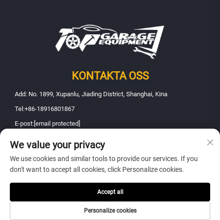
KONTAKTA OSS
Add: No. 1899, Xupanlu, Jiading District, Shanghai, Kina
Tel:
+86-18916801867
E-post:
[email protected]
We value your privacy
Upphovsrätt © 2025 Shanghai Fanbao Automobile Maintenance
We use cookies and similar tools to provide our services. If you
Equipment Co., Ltd.. Alla rättigheter förbehållna -
Integritetspolicy
don't want to accept all cookies, click Personalize cookies.
Accept all
Personalize cookies