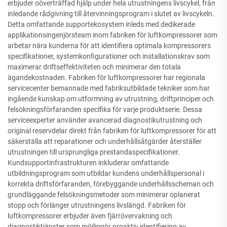
erbjuder oöverträffad hjälp under hela utrustningens livscykel, från
inledande rådgivning till återvinningsprogram i slutet av livscykeln.
Detta omfattande supportekosystem inleds med dedikerade
applikationsingenjörsteam inom fabriken för luftkompressorer som
arbetar nära kunderna för att identifiera optimala kompressorers
specifikationer, systemkonfigurationer och installationskrav som
maximerar driftseffektiviteten och minimerar den totala
ägandekostnaden. Fabriken för luftkompressorer har regionala
servicecenter bemannade med fabriksutbildade tekniker som har
ingående kunskap om utformning av utrustning, driftprinciper och
felsökningsförfaranden specifika för varje produktserie. Dessa
serviceexperter använder avancerad diagnostikutrustning och
original reservdelar direkt från fabriken för luftkompressorer för att
säkerställa att reparationer och underhållsåtgärder återställer
utrustningen till ursprungliga prestandaspecifikationer.
Kundsupportinfrastrukturen inkluderar omfattande
utbildningsprogram som utbildar kundens underhållspersonal i
korrekta driftsförfaranden, förebyggande underhållsscheman och
grundläggande felsökningsmetoder som minimerar oplanerat
stopp och förlänger utrustningens livslängd. Fabriken för
luftkompressorer erbjuder även fjärrövervakning och
diagnostiktjänster som möjliggör proaktiv identifiering av