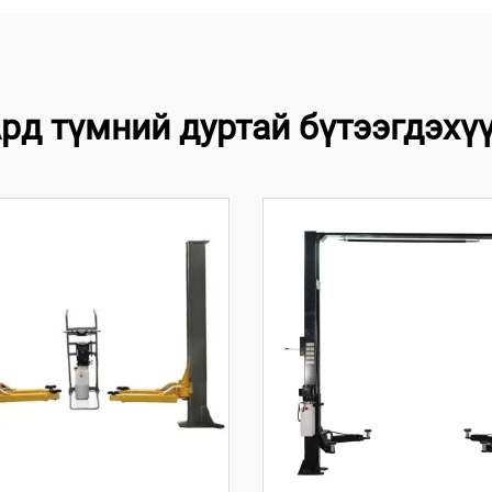
рд түмний дуртай бүтээгдэхү