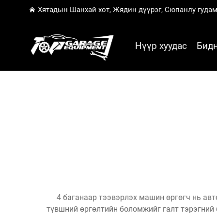
Хятадын Шанхай хот, Жядин дүүрэг, Сюпанлу гудам
Нүүр хуудас
Бидн
4 баганаар тээвэрлэх машин өргөгч нь ав
түвшний өргөлтийн боломжийг галт тэрэгний 