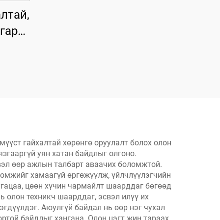
лтай,
 гар
ын
чих
үүст гайхалтай хөрөнгө оруулалт болох олон
язгааргүй уян хатан байдлыг олгоно.
эл өөр ажлын талбарт аваачих боломжтой.
ломжийг хамаагүй өргөжүүлж, үйлчлүүлэгчийн
угацаа, цөөн хүчин чармайлт шаарддаг бөгөөд
ь олон техникч шаарддаг, эсвэл илүү их
гдүүлдэг. Аюулгүй байдал нь өөр нэг чухал
ортой байдлыг хангана. Олон цэгт жин тараах