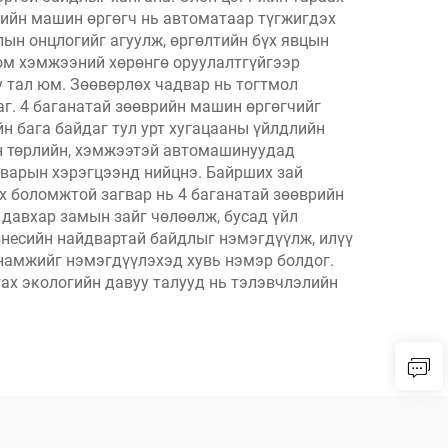
рийн машин өргөгч нь автоматаар түгжигдэх
лын онцлогийг агуулж, өргөлтийн бүх явцын
ом хэмжээний хөрөнгө оруулалтгүйгээр
у тал юм. Зөөвөрлөх чадвар нь тогтмол
аг. 4 баганатай зөөврийн машин өргөгчийг
н бага байдаг тул урт хугацааны үйлдлийн
йн төрлийн, хэмжээтэй автомашинуудад
сварын хэрэгцээнд нийцнэ. Байрших зай
ах боломжтой загвар нь 4 баганатай зөөврийн
давхар замын зайг чөлөөлж, бусад үйл
знесийн найдвартай байдлыг нэмэгдүүлж, илүү
анамжийг нэмэгдүүлэхэд хувь нэмэр болдог.
ах экологийн давуу талууд нь тэлэвчлэлийн