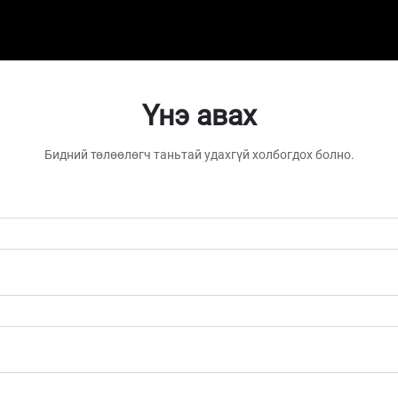
Үнэ авах
Бидний төлөөлөгч таньтай удахгүй холбогдох болно.