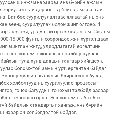
руулсан шинж чанараараа янз бүрийн ажлын
эх зориулалттай дөрвөн турбайн дэмжлэгтэй
а. Бат бөх суурилуулалтаас ялгаатай нь энэ
хан зөөж, суурилуулах боломжийг олгоно. 4
оор аюулгүй, үр дүнтэй өргөх явдал юм. Систем
000-15,000 фунтын хоорондох жин хүртэл даах
ийг ашиглан жигд, удирдлагатай өргөлтийн
оклосон систем, ажиллагааг хялбаршуулах
 байхын тулд хүнд даацын гангаар хийгдсэн,
руулах боломжтой замын урт, өргөнтэй байдаг
. Зөөвөр дизайн нь ажлын байрлалаас бусад
лбох холболтууд нь суурилуулах процессыг
лгээ, гонох багуудын гонохын талбайд засвар
барт хүрээлэн орно. Энэ систем нь бат бөх
гүй байдлын стандартыг хангаж, янз бүрийн
 ихээр ач холбогдолтой байдаг.