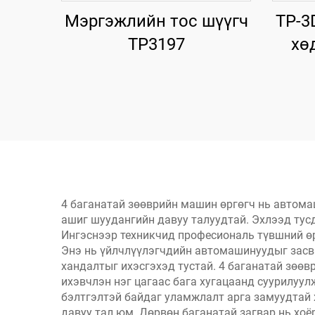
Мэргэжлийн тос шүүгч
TP-3
TP3197
хө
4 баганатай зөөврийн машин өргөгч нь автома
ашиг шуудангийн давуу талуудтай. Эхлээд тусд
Ингэснээр техникчид професиональ түвшний ө
Энэ нь үйлчлүүлэгчдийн автомашинуудыг засва
хандалтыг ихэсгэхэд тустай. 4 баганатай зөөв
ихэвчлэн нэг цагаас бага хугацаанд суурилуул
бэлтгэлтэй байдаг уламжлалт арга замуудтай 
давуу тал юм. Дөрвөн баганатай загвар нь хоё