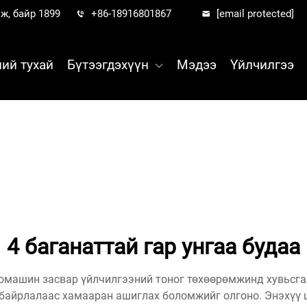
ж, байр 1899
+86-18916801867
[email protected]
ий тухай
Бүтээгдэхүүн
Мэдээ
Үйлчилгээ
4 баганаттай гар унгаа будаа
томашин засвар үйлчилгээний тоног төхөөрөмжинд хувьсг
байрлалаас хамааран ашиглах боломжийг олгоно. Энэхүү 