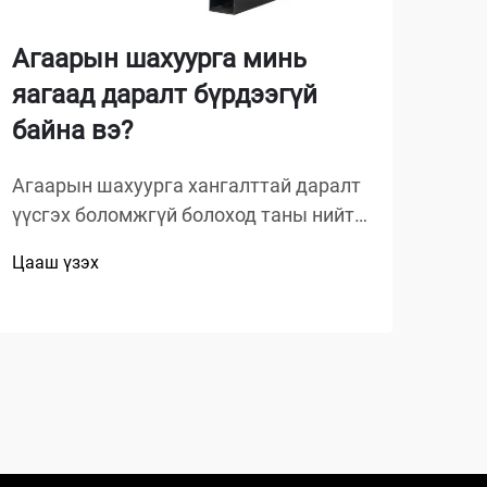
Агаарын шахуурга минь
Гар
яагаад даралт бүрдээгүй
хэ
байна вэ?
тө
суу
Агаарын шахуурга хангалттай даралт
үүсгэх боломжгүй болоход таны нийт
Гара
үйл ажиллагаа зогсоно. Энэ
хөө
Цааш үзэх
сөргөдөлтэй асуудал дэлхий даяар
нь 
Цааш
олон тооны мастер, гараж,
орч
үйлдвэрлэлийн талбайд нөлөөлж
маш
байна. Даралт буурах үндсэн
зас
шалтгааныг ойлгох нь...
бол
юм. 
тээв
төх