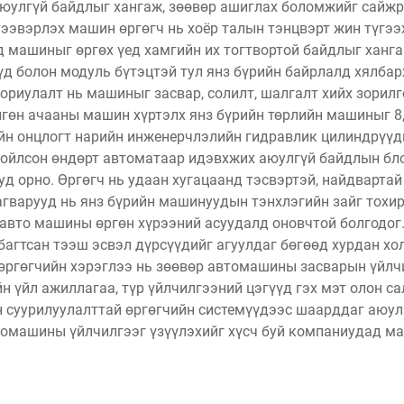
 аюулгүй байдлыг хангаж, зөөвөр ашиглах боломжийг сайж
тээвэрлэх машин өргөгч нь хоёр талын тэнцвэрт жин түгэ
машиныг өргөх үед хамгийн их тогтвортой байдлыг ханган
үд болон модуль бүтэцтэй тул янз бүрийн байрлалд хялбар
риулалт нь машиныг засвар, солилт, шалгалт хийх зорилг
өн ачааны машин хүртэлх янз бүрийн төрлийн машиныг 8,
ийн онцлогт нарийн инженерчлэлийн гидравлик цилиндрүүд
хойлсон өндөрт автоматаар идэвхжих аюулгүй байдлын бл
 орно. Өргөгч нь удаан хугацаанд тэсвэртэй, найдвартай
агварууд нь янз бүрийн машинуудын тэнхлэгийн зайг тохи
 авто машины өргөн хүрээний асуудалд оновчтой болгодог
багтсан тээш эсвэл дүрсүүдийг агуулдаг бөгөөд хурдан хо
өргөгчийн хэрэглээ нь зөөвөр автомашины засварын үйлчи
үйл ажиллагаа, түр үйлчилгээний цэгүүд гэх мэт олон сал
н суурилуулалттай өргөгчийн системүүдээс шаарддаг аюул
омашины үйлчилгээг үзүүлэхийг хүсч буй компаниудад маш