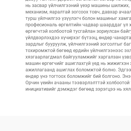
нь засвар үйлчилгээний үеэр машины шилжих, 
механизм, яаралтай зогсоох товч, давхар ачаа
турш үйлчилгээ үзүүлэгч болон машиныг хамга
професиональ өргөлтийн чадвар шаарддаг үл х
өргөгчтэй холбоотой тусгайлан зориулсан байг
үйлдвэрлэхдээ хүчирхэг бүтээц, өндөр чанарт
зардлыг бууруулж, үйлчилгээний зогсолтыг ба
тохиромжтой бөгөөд ердийн үйлчилгээнээс эхл
хязгаарлагдмал байгууламжийг харгалзан үзвэл
машин өргөгчийг ашиглахгүй үед нь жижигхэн 
ажиллагаанд ашиглах боломжтой болно. Эдгээр
өндөр үнэ тогтоох боломжийг бий болгоно. Энэ
Орчин үеийн ачааны тээвэрлэлттэй холбоотой 
инициативийг дэмждэг бөгөөд зэрэгцээ нь хял