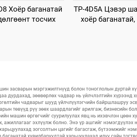
D8 Хоёр баганатай
TP-4D5A Цэвэр ша
дөлгөөнт тосчих
хоёр баганатай,
аргаар нэг тал
султгалтай тос
шин засварын мэргэжилтнүүд болон тоноглолын дуртай хүм
аа дурдахад, зөөвөрлөх чадвар нь үйлчлэлтийн хүрээнд х
ргөлтийн чадварыг шууд үйлчлүүлэгчийн байршлашруу эсв
рын төвүүд рүү зөөх шаардлагийг арилгаж, бизнесийн бо
рийн машин өргөгчийг суурилуулах явц нь ихэвчлэн цөөн х
ж, ажиллагааг эхлүүлж болно. Энэ үр ашгийг нэмэгдүүлэх н
харьцуулахад зогсолтын цагийг багасгаж, бүтээмжийг нэмэ
р баганатай хувилбаруудтай харьцуулахад илүү сайн тогтв