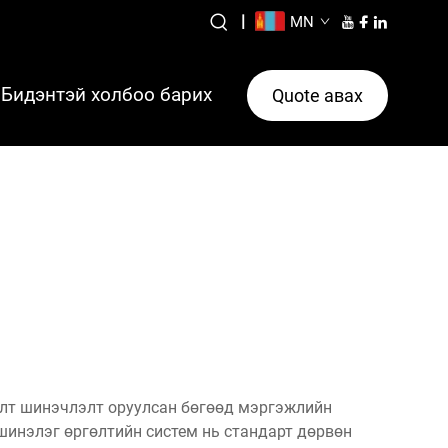
|
MN
Бидэнтэй холбоо барих
Quote авах
алт шинэчлэлт оруулсан бөгөөд мэргэжлийн
шинэлэг өргөлтийн систем нь стандарт дөрвөн