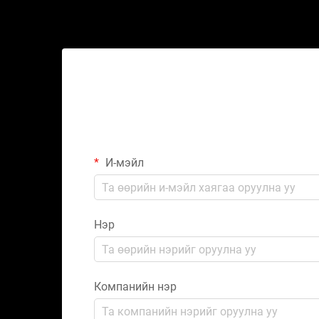
И-мэйл
Нэр
Компанийн нэр