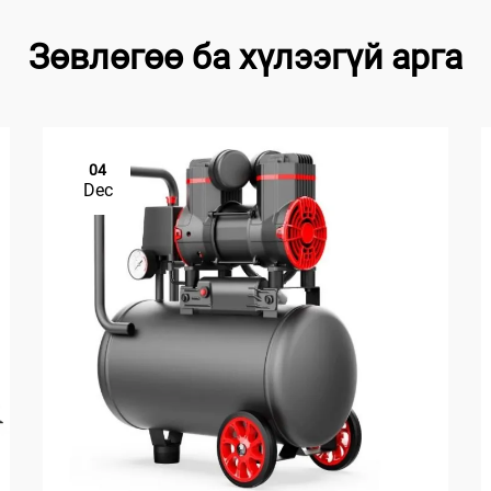
Зөвлөгөө ба хүлээгүй арга
04
Dec