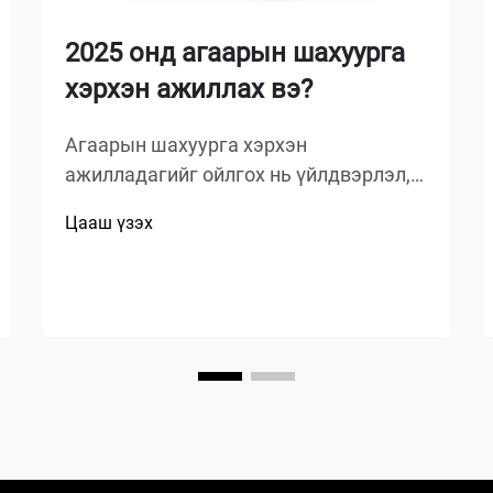
2025 онд агаарын шахуурга
хэрхэн ажиллах вэ?
Агаарын шахуурга хэрхэн
ажилладагийг ойлгох нь үйлдвэрлэл,
автомашины засвар, барилга, гэр
Цааш үзэх
дээрх сайжруулалтын төслүүдэд
ажилладаг хүн бүрт чухал. Агаарын
шахуурга бол энергиийг потенциал
энергид хувиргадаг олон талт механик
төхөөрөмж юм...