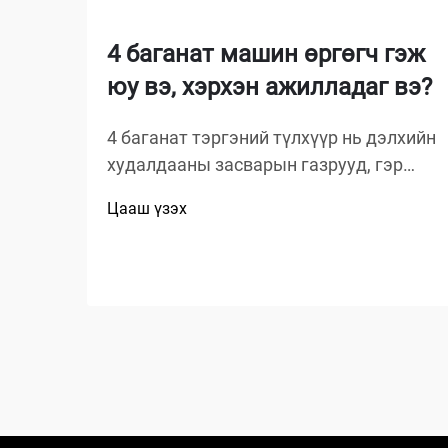
4 баганат машин өргөгч гэж
юу вэ, хэрхэн ажилладаг вэ?
4 баганат тэргэний түлхүүр нь дэлхийн
худалдааны засварын газрууд, гэр
хорооллын байр, аж үйлдвэрийн зах
Цааш үзэх
зээлд хамгийн олон талт ба хамгийн
өргөн хэрэглэгддэг шийдлийн нэг юм.
Уламжлалт гидравлик түлхүүр эсвэл
ножниц түлхүүртэй харьцуулахад энэ
механик ид шид...