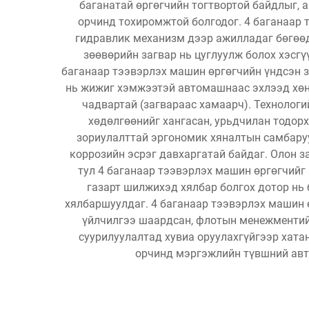
баганатай өргөгчийн тогтвортой байдлыг,
орчинд тохиромжтой болгодог. 4 баганаар 
гидравлик механизм дээр ажилладаг бөгөөд 
зөөвөрийн загвар нь цуглуулж болох хэсгү
баганаар тээвэрлэх машин өргөгчийн үндсэн зо
нь жижиг хэмжээтэй автомашнаас эхлээд хөнг
чадвартай (загвараас хамаарч). Технолог
хөдөлгөөнийг хангасан, урьдчилан тодор
зориулалттай эргономик хяналтын самбарууд
коррозийн эсрэг давхаргатай байдаг. Олон з
тул 4 баганаар тээвэрлэх машин өргөгчийг
газарт шилжихэд хялбар болгох дотор нь 
хялбаршуулдаг. 4 баганаар тээвэрлэх машин 
үйлчилгээ шаардсан, флотын менежментийн 
суурилуулалтад хувиа оруулахгүйгээр хата
орчинд мэргэжлийн түвшний авт